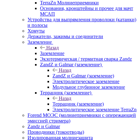
TerraZn Молниеприемники
Основания, кронштейны и прочее для мачт
МСАП
Устройства для выпрямления проволоки (катанки)
и полосы
Хомуты
Держатели, зажимы и соединители
Заземление
Назад
Заземление
Экзотермическая / термитная сварка Zandz
ZandZ и Galmar (заземление)
Назад
ZandZ и Galmar (заземление)
Электролитическое заземление
Модульное глубинное заземление
Террацинк (заземление)
Назад
Террацинк (заземление)
Электролитическое заземление TerraZn
Forend МОЭС (молниеприемники с опережающей
эмиссией стримера)
Zandz и Galmar
Проводники (токоотводы)
Изолированная молниезащита