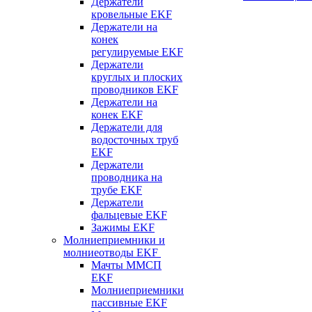
Держатели
кровельные EKF
Держатели на
конек
регулируемые EKF
Держатели
круглых и плоских
проводников EKF
Держатели на
конек EKF
Держатели для
водосточных труб
EKF
Держатели
проводника на
трубе EKF
Держатели
фальцевые EKF
Зажимы EKF
Молниеприемники и
молниеотводы EKF
Мачты ММСП
EKF
Молниеприемники
пассивные EKF