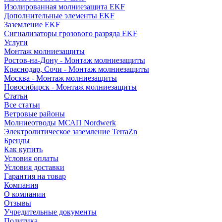
Изолированная молниезащита EKF
Дополнительные элементы EKF
Заземление EKF
Сигнализаторы грозового разряда EKF
Услуги
Монтаж молниезащиты
Ростов-на-Дону - Монтаж молниезащиты
Краснодар, Сочи - Монтаж молниезащиты
Москва - Монтаж молниезащиты
Новосибирск - Монтаж молниезащиты
Статьи
Все статьи
Ветровые районы
Молниеотводы МСАП Nordwerk
Электролитическое заземление TerraZn
Бренды
Как купить
Условия оплаты
Условия доставки
Гарантия на товар
Компания
О компании
Отзывы
Учредительные документы
Политика