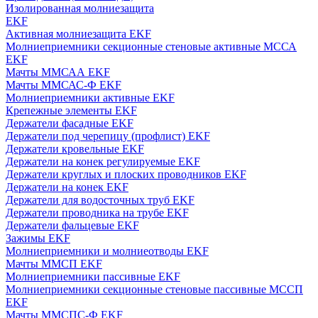
Изолированная молниезащита
EKF
Активная молниезащита EKF
Молниеприемники секционные стеновые активные МССА
EKF
Мачты ММСАА EKF
Мачты ММСАС-Ф EKF
Молниеприемники активные EKF
Крепежные элементы EKF
Держатели фасадные EKF
Держатели под черепицу (профлист) EKF
Держатели кровельные EKF
Держатели на конек регулируемые EKF
Держатели круглых и плоских проводников EKF
Держатели на конек EKF
Держатели для водосточных труб EKF
Держатели проводника на трубе EKF
Держатели фальцевые EKF
Зажимы EKF
Молниеприемники и молниеотводы EKF
Мачты ММСП EKF
Молниеприемники пассивные EKF
Молниеприемники секционные стеновые пассивные МССП
EKF
Мачты ММСПС-Ф EKF