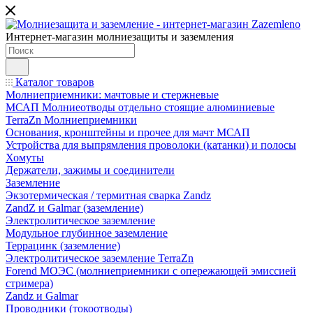
Интернет-магазин молниезащиты и заземления
Каталог товаров
Молниеприемники: мачтовые и стержневые
МСАП Молниеотводы отдельно стоящие алюминиевые
TerraZn Молниеприемники
Основания, кронштейны и прочее для мачт МСАП
Устройства для выпрямления проволоки (катанки) и полосы
Хомуты
Держатели, зажимы и соединители
Заземление
Экзотермическая / термитная сварка Zandz
ZandZ и Galmar (заземление)
Электролитическое заземление
Модульное глубинное заземление
Террацинк (заземление)
Электролитическое заземление TerraZn
Forend МОЭС (молниеприемники с опережающей эмиссией
стримера)
Zandz и Galmar
Проводники (токоотводы)