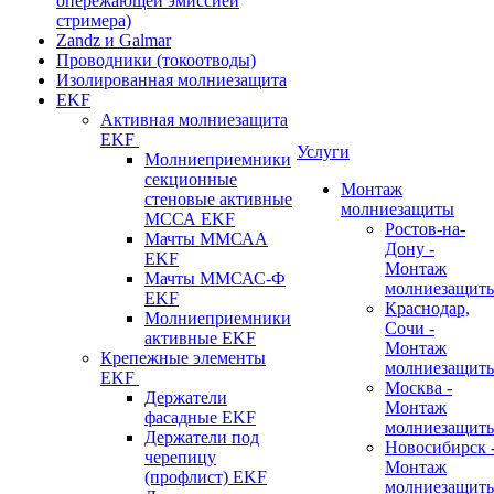
опережающей эмиссией
стримера)
Zandz и Galmar
Проводники (токоотводы)
Изолированная молниезащита
EKF
Активная молниезащита
EKF
Услуги
Молниеприемники
секционные
Монтаж
стеновые активные
молниезащиты
МССА EKF
Ростов-на-
Мачты ММСАА
Дону -
EKF
Монтаж
Мачты ММСАС-Ф
молниезащит
EKF
Краснодар,
Молниеприемники
Сочи -
активные EKF
Монтаж
Крепежные элементы
молниезащит
EKF
Москва -
Держатели
Монтаж
фасадные EKF
молниезащит
Держатели под
Новосибирск 
черепицу
Монтаж
(профлист) EKF
молниезащит