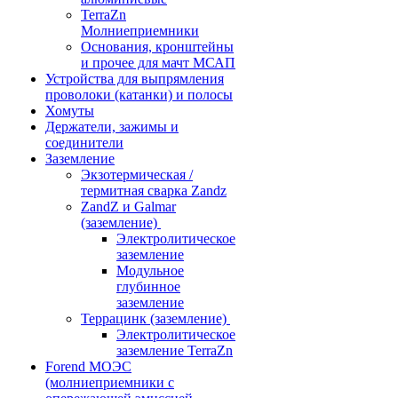
TerraZn
Молниеприемники
Основания, кронштейны
и прочее для мачт МСАП
Устройства для выпрямления
проволоки (катанки) и полосы
Хомуты
Держатели, зажимы и
соединители
Заземление
Экзотермическая /
термитная сварка Zandz
ZandZ и Galmar
(заземление)
Электролитическое
заземление
Модульное
глубинное
заземление
Террацинк (заземление)
Электролитическое
заземление TerraZn
Forend МОЭС
(молниеприемники с