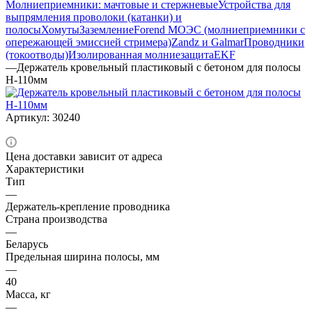
Молниеприемники: мачтовые и стержневые
Устройства для
выпрямления проволоки (катанки) и
полосы
Хомуты
Заземление
Forend МОЭС (молниеприемники с
опережающей эмиссией стримера)
Zandz и Galmar
Проводники
(токоотводы)
Изолированная молниезащита
EKF
—
Держатель кровельный пластиковый с бетоном для полосы
Н-110мм
Артикул:
30240
Цена доставки зависит от адреса
Характеристики
Тип
—
Держатель-крепление проводника
Страна производства
—
Беларусь
Предельная ширина полосы, мм
—
40
Масса, кг
—