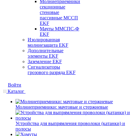
Молниеприемники
секционные
стеновые
пассивные МССП
EKF
Мачты ММСПС-Ф
EKF
Изолированная
молниезащита EKF
Дополнительные
элементы EKF
Заземление EKF
Сигнализаторы
грозового разряда EKF
Войти
Каталог
Молниеприемники: мачтовые и стержневые
Устройства для выпрямления проволоки (катанки) и
полосы