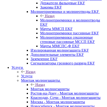
Держатели фальцевые EKF
Зажимы EKF
Молниеприемники и молниеотводы EKF
Назад
Молниеприемники и молниеотводы
EKF
Мачты ММСП EKF
Молниеприемники пассивные EKF
Молниеприемники секционные
стеновые пассивные МССП EKF
Мачты ММСПС-Ф EKF
Изолированная молниезащита EKF
Дополнительные элементы EKF
Заземление EKF
Сигнализаторы грозового разряда EKF
Услуги
Назад
Услуги
Монтаж молниезащиты
Назад
Монтаж молниезащиты
Ростов-на-Дону - Монтаж молниезащиты
Краснодар, Сочи - Монтаж молниезащиты
Москва - Монтаж молниезащиты
Новосибирск - Монтаж молниезащиты