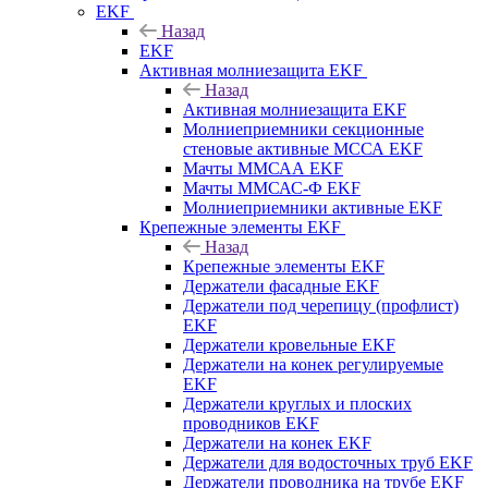
EKF
Назад
EKF
Активная молниезащита EKF
Назад
Активная молниезащита EKF
Молниеприемники секционные
стеновые активные МССА EKF
Мачты ММСАА EKF
Мачты ММСАС-Ф EKF
Молниеприемники активные EKF
Крепежные элементы EKF
Назад
Крепежные элементы EKF
Держатели фасадные EKF
Держатели под черепицу (профлист)
EKF
Держатели кровельные EKF
Держатели на конек регулируемые
EKF
Держатели круглых и плоских
проводников EKF
Держатели на конек EKF
Держатели для водосточных труб EKF
Держатели проводника на трубе EKF