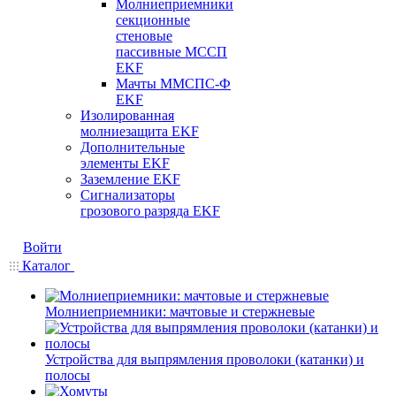
Молниеприемники
секционные
стеновые
пассивные МССП
EKF
Мачты ММСПС-Ф
EKF
Изолированная
молниезащита EKF
Дополнительные
элементы EKF
Заземление EKF
Сигнализаторы
грозового разряда EKF
Войти
Каталог
Молниеприемники: мачтовые и стержневые
Устройства для выпрямления проволоки (катанки) и
полосы