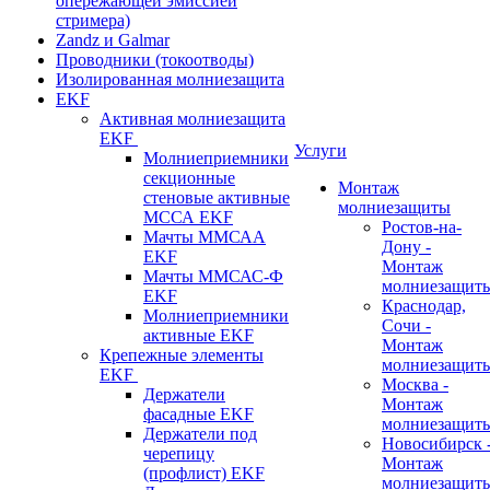
опережающей эмиссией
стримера)
Zandz и Galmar
Проводники (токоотводы)
Изолированная молниезащита
EKF
Активная молниезащита
EKF
Услуги
Молниеприемники
секционные
Монтаж
стеновые активные
молниезащиты
МССА EKF
Ростов-на-
Мачты ММСАА
Дону -
EKF
Монтаж
Мачты ММСАС-Ф
молниезащит
EKF
Краснодар,
Молниеприемники
Сочи -
активные EKF
Монтаж
Крепежные элементы
молниезащит
EKF
Москва -
Держатели
Монтаж
фасадные EKF
молниезащит
Держатели под
Новосибирск 
черепицу
Монтаж
(профлист) EKF
молниезащит