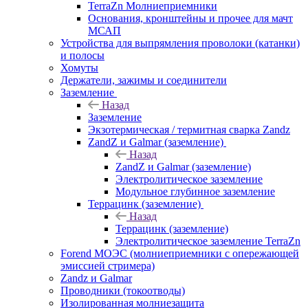
TerraZn Молниеприемники
Основания, кронштейны и прочее для мачт
МСАП
Устройства для выпрямления проволоки (катанки)
и полосы
Хомуты
Держатели, зажимы и соединители
Заземление
Назад
Заземление
Экзотермическая / термитная сварка Zandz
ZandZ и Galmar (заземление)
Назад
ZandZ и Galmar (заземление)
Электролитическое заземление
Модульное глубинное заземление
Террацинк (заземление)
Назад
Террацинк (заземление)
Электролитическое заземление TerraZn
Forend МОЭС (молниеприемники с опережающей
эмиссией стримера)
Zandz и Galmar
Проводники (токоотводы)
Изолированная молниезащита