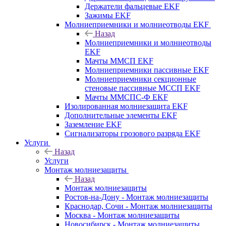
Держатели фальцевые EKF
Зажимы EKF
Молниеприемники и молниеотводы EKF
Назад
Молниеприемники и молниеотводы
EKF
Мачты ММСП EKF
Молниеприемники пассивные EKF
Молниеприемники секционные
стеновые пассивные МССП EKF
Мачты ММСПС-Ф EKF
Изолированная молниезащита EKF
Дополнительные элементы EKF
Заземление EKF
Сигнализаторы грозового разряда EKF
Услуги
Назад
Услуги
Монтаж молниезащиты
Назад
Монтаж молниезащиты
Ростов-на-Дону - Монтаж молниезащиты
Краснодар, Сочи - Монтаж молниезащиты
Москва - Монтаж молниезащиты
Новосибирск - Монтаж молниезащиты