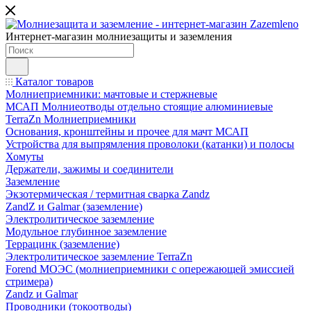
Интернет-магазин молниезащиты и заземления
Каталог товаров
Молниеприемники: мачтовые и стержневые
МСАП Молниеотводы отдельно стоящие алюминиевые
TerraZn Молниеприемники
Основания, кронштейны и прочее для мачт МСАП
Устройства для выпрямления проволоки (катанки) и полосы
Хомуты
Держатели, зажимы и соединители
Заземление
Экзотермическая / термитная сварка Zandz
ZandZ и Galmar (заземление)
Электролитическое заземление
Модульное глубинное заземление
Террацинк (заземление)
Электролитическое заземление TerraZn
Forend МОЭС (молниеприемники с опережающей эмиссией
стримера)
Zandz и Galmar
Проводники (токоотводы)