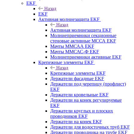
EKF
Назад
EKF
Активная молниезащита EKF
Назад
Активная молниезащита EKF
Молниеприемники секционные
стеновые активные МССА EKF
Мачты ММСАА EKF
Мачты ММСАС-Ф EKF
Молниеприемники активные EKF
Крепежные элементы EKF
Назад
Крепежные элементы EKF
Держатели фасадные EKF
Держатели под черепицу (профлист)
EKF
Держатели кровельные EKF
Держатели на конек регулируемые
EKF
Держатели круглых и плоских
проводников EKF
Держатели на конек EKF
Держатели для водосточных труб EKF
Держатели проводника на трубе EKF