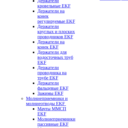
Держатели
кровельные EKF
Держатели на
конек
регулируемые EKF
Держатели
круглых и плоских
проводников EKF
Держатели на
конек EKF
Держатели для
водосточных труб
EKF
Держатели
проводника на
трубе EKF
Держатели
фальцевые EKF
Зажимы EKF
Молниеприемники и
молниеотводы EKF
Мачты ММСП
EKF
Молниеприемники
пассивные EKF