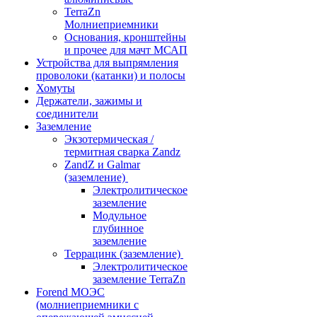
TerraZn
Молниеприемники
Основания, кронштейны
и прочее для мачт МСАП
Устройства для выпрямления
проволоки (катанки) и полосы
Хомуты
Держатели, зажимы и
соединители
Заземление
Экзотермическая /
термитная сварка Zandz
ZandZ и Galmar
(заземление)
Электролитическое
заземление
Модульное
глубинное
заземление
Террацинк (заземление)
Электролитическое
заземление TerraZn
Forend МОЭС
(молниеприемники с