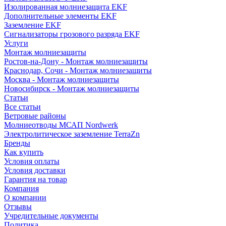
Изолированная молниезащита EKF
Дополнительные элементы EKF
Заземление EKF
Сигнализаторы грозового разряда EKF
Услуги
Монтаж молниезащиты
Ростов-на-Дону - Монтаж молниезащиты
Краснодар, Сочи - Монтаж молниезащиты
Москва - Монтаж молниезащиты
Новосибирск - Монтаж молниезащиты
Статьи
Все статьи
Ветровые районы
Молниеотводы МСАП Nordwerk
Электролитическое заземление TerraZn
Бренды
Как купить
Условия оплаты
Условия доставки
Гарантия на товар
Компания
О компании
Отзывы
Учредительные документы
Политика