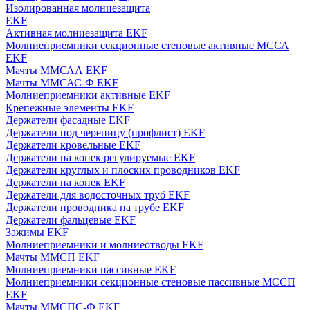
Изолированная молниезащита
EKF
Активная молниезащита EKF
Молниеприемники секционные стеновые активные МССА
EKF
Мачты ММСАА EKF
Мачты ММСАС-Ф EKF
Молниеприемники активные EKF
Крепежные элементы EKF
Держатели фасадные EKF
Держатели под черепицу (профлист) EKF
Держатели кровельные EKF
Держатели на конек регулируемые EKF
Держатели круглых и плоских проводников EKF
Держатели на конек EKF
Держатели для водосточных труб EKF
Держатели проводника на трубе EKF
Держатели фальцевые EKF
Зажимы EKF
Молниеприемники и молниеотводы EKF
Мачты ММСП EKF
Молниеприемники пассивные EKF
Молниеприемники секционные стеновые пассивные МССП
EKF
Мачты ММСПС-Ф EKF