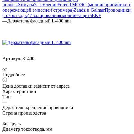
полосы
Хомуты
Заземление
Forend МОЭС (молниеприемники с
опережающей эмиссией стримера)
Zandz и Galmar
Проводники
(токоотводы)
Изолированная молниезащита
EKF
—
Держатель фасадный L-400mm
Артикул:
31400
от
Подробнее
Цена доставки зависит от адреса
Характеристики
Тип
—
Держатель-крепление проводника
Страна производства
—
Беларусь
Диаметр токоотвода, мм