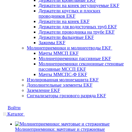
Держатели кровельные EKF
Держатели на конек регулируемые EKF
Держатели круглых и плоских
проводников EKF
Держатели на конек EKF
Держатели для водосточных труб EKF
Держатели проводника на трубе EKF
Держатели фальцевые EKF
Зажимы EKF
Молниеприемники и молниеотводы EKF
Мачты ММСП EKF
Молниеприемники пассивные EKF
Молниеприемники секционные стеновые
пассивные МССП EKF
Мачты ММСПС-Ф EKF
Изолированная молниезащита EKF
Дополнительные элементы EKF
Заземление EKF
Сигнализаторы грозового разряда EKF
Войти
Каталог
Молниеприемники: мачтовые и стержневые