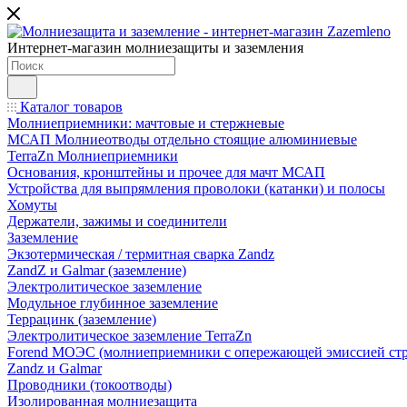
Интернет-магазин молниезащиты и заземления
Каталог товаров
Молниеприемники: мачтовые и стержневые
МСАП Молниеотводы отдельно стоящие алюминиевые
TerraZn Молниеприемники
Основания, кронштейны и прочее для мачт МСАП
Устройства для выпрямления проволоки (катанки) и полосы
Хомуты
Держатели, зажимы и соединители
Заземление
Экзотермическая / термитная сварка Zandz
ZandZ и Galmar (заземление)
Электролитическое заземление
Модульное глубинное заземление
Террацинк (заземление)
Электролитическое заземление TerraZn
Forend МОЭС (молниеприемники с опережающей эмиссией стр
Zandz и Galmar
Проводники (токоотводы)
Изолированная молниезащита