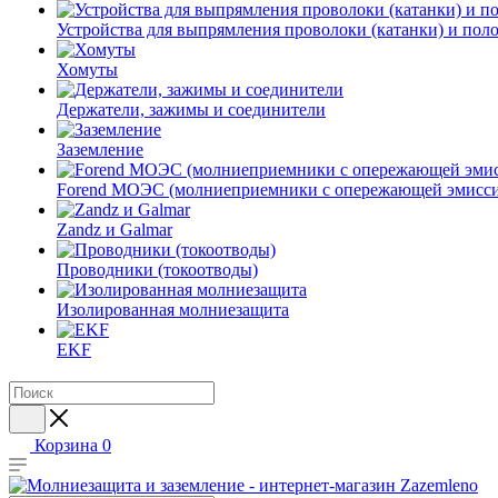
Устройства для выпрямления проволоки (катанки) и пол
Хомуты
Держатели, зажимы и соединители
Заземление
Forend МОЭС (молниеприемники с опережающей эмисси
Zandz и Galmar
Проводники (токоотводы)
Изолированная молниезащита
EKF
Корзина
0