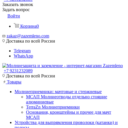
Заказать звонок
Задать вопрос
Войти
Корзина
0
zakaz@zazemleno.com
Доставка по всей России
Telegram
WhatsApp
+7 9231232089
Доставка по всей России
Товары
Молниеприемники: мачтовые и стержневые
МСАП Молниеотводы отдельно стоящие
алюминиевые
TerraZn Молниеприемники
Основания, кронштейны и прочее для мачт
МСАП
Устройства для выпрямления проволоки (катанки) и
полосы