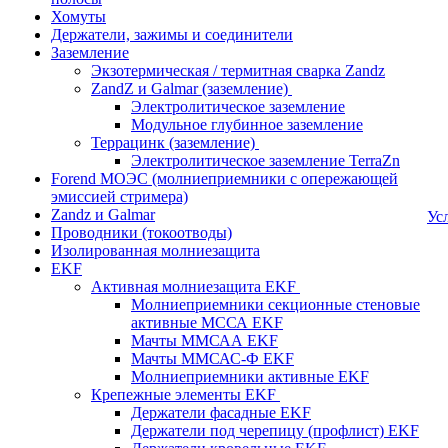
Хомуты
Держатели, зажимы и соединители
Заземление
Экзотермическая / термитная сварка Zandz
ZandZ и Galmar (заземление)
Электролитическое заземление
Модульное глубинное заземление
Террацинк (заземление)
Электролитическое заземление TerraZn
Forend МОЭС (молниеприемники с опережающей
эмиссией стримера)
Zandz и Galmar
Ус
Проводники (токоотводы)
Изолированная молниезащита
EKF
Активная молниезащита EKF
Молниеприемники секционные стеновые
активные МССА EKF
Мачты ММСАА EKF
Мачты ММСАС-Ф EKF
Молниеприемники активные EKF
Крепежные элементы EKF
Держатели фасадные EKF
Держатели под черепицу (профлист) EKF