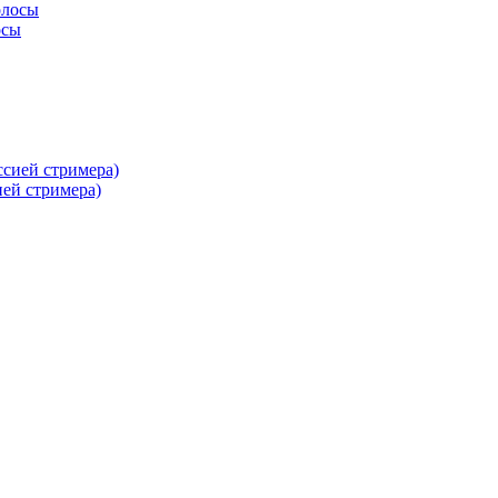
осы
ей стримера)