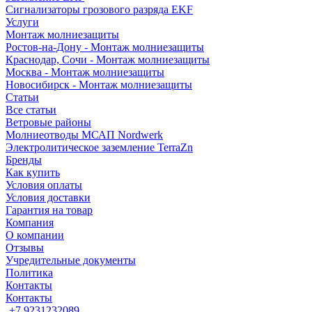
Сигнализаторы грозового разряда EKF
Услуги
Монтаж молниезащиты
Ростов-на-Дону - Монтаж молниезащиты
Краснодар, Сочи - Монтаж молниезащиты
Москва - Монтаж молниезащиты
Новосибирск - Монтаж молниезащиты
Статьи
Все статьи
Ветровые районы
Молниеотводы МСАП Nordwerk
Электролитическое заземление TerraZn
Бренды
Как купить
Условия оплаты
Условия доставки
Гарантия на товар
Компания
О компании
Отзывы
Учредительные документы
Политика
Контакты
Контакты
+7 9231232089