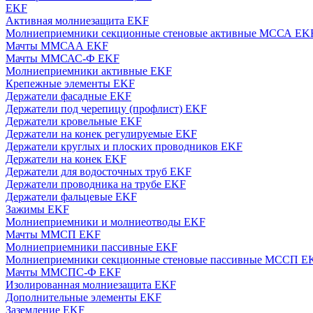
EKF
Активная молниезащита EKF
Молниеприемники секционные стеновые активные МССА EK
Мачты ММСАА EKF
Мачты ММСАС-Ф EKF
Молниеприемники активные EKF
Крепежные элементы EKF
Держатели фасадные EKF
Держатели под черепицу (профлист) EKF
Держатели кровельные EKF
Держатели на конек регулируемые EKF
Держатели круглых и плоских проводников EKF
Держатели на конек EKF
Держатели для водосточных труб EKF
Держатели проводника на трубе EKF
Держатели фальцевые EKF
Зажимы EKF
Молниеприемники и молниеотводы EKF
Мачты ММСП EKF
Молниеприемники пассивные EKF
Молниеприемники секционные стеновые пассивные МССП E
Мачты ММСПС-Ф EKF
Изолированная молниезащита EKF
Дополнительные элементы EKF
Заземление EKF