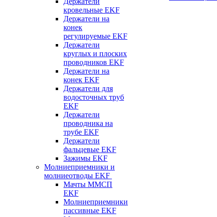
Держатели
кровельные EKF
Держатели на
конек
регулируемые EKF
Держатели
круглых и плоских
проводников EKF
Держатели на
конек EKF
Держатели для
водосточных труб
EKF
Держатели
проводника на
трубе EKF
Держатели
фальцевые EKF
Зажимы EKF
Молниеприемники и
молниеотводы EKF
Мачты ММСП
EKF
Молниеприемники
пассивные EKF