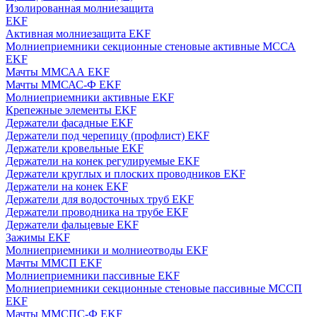
Изолированная молниезащита
EKF
Активная молниезащита EKF
Молниеприемники секционные стеновые активные МССА
EKF
Мачты ММСАА EKF
Мачты ММСАС-Ф EKF
Молниеприемники активные EKF
Крепежные элементы EKF
Держатели фасадные EKF
Держатели под черепицу (профлист) EKF
Держатели кровельные EKF
Держатели на конек регулируемые EKF
Держатели круглых и плоских проводников EKF
Держатели на конек EKF
Держатели для водосточных труб EKF
Держатели проводника на трубе EKF
Держатели фальцевые EKF
Зажимы EKF
Молниеприемники и молниеотводы EKF
Мачты ММСП EKF
Молниеприемники пассивные EKF
Молниеприемники секционные стеновые пассивные МССП
EKF
Мачты ММСПС-Ф EKF