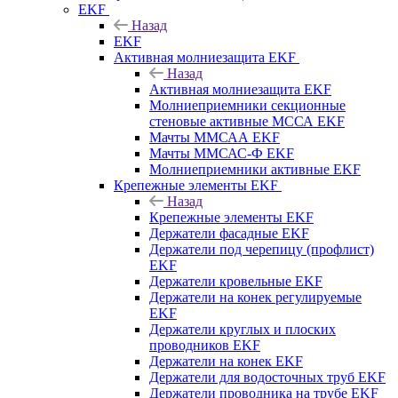
EKF
Назад
EKF
Активная молниезащита EKF
Назад
Активная молниезащита EKF
Молниеприемники секционные
стеновые активные МССА EKF
Мачты ММСАА EKF
Мачты ММСАС-Ф EKF
Молниеприемники активные EKF
Крепежные элементы EKF
Назад
Крепежные элементы EKF
Держатели фасадные EKF
Держатели под черепицу (профлист)
EKF
Держатели кровельные EKF
Держатели на конек регулируемые
EKF
Держатели круглых и плоских
проводников EKF
Держатели на конек EKF
Держатели для водосточных труб EKF
Держатели проводника на трубе EKF