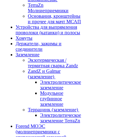
TerraZn
Молниеприемники
Основания, кронштейны
и прочее для мачт МСАП
Устройства для выпрямления
проволоки (катанки) и полосы
Хомуты
Держатели, зажимы и
соединители
Заземление
Экзотермическая /
термитная сварка Zandz
ZandZ и Galmar
(заземление)
Электролитическое
заземление
Модульное
глубинное
заземление
Террацинк (заземление)
Электролитическое
заземление TerraZn
Forend МОЭС
(молниеприемники с