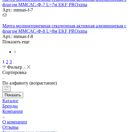
флагом ММСАС-Ф-7 L=7м EKF PROxima
Арт.: mmsas-f-7
Мачта молниеприемная секционная активная алюминиевая c
флагом ММСАС-Ф-8 L=8м EKF PROxima
Арт.: mmsas-f-8
Показать еще
1
2
3
Фильтр
Сортировка
По алфавиту (возрастание)
Показать
Каталог
Бренды
Компания
О компании
Отзывы