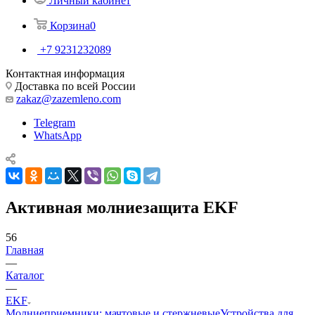
Личный кабинет
Корзина
0
+7 9231232089
Контактная информация
Доставка по всей России
zakaz@zazemleno.com
Telegram
WhatsApp
Активная молниезащита EKF
56
Главная
—
Каталог
—
EKF
Молниеприемники: мачтовые и стержневые
Устройства для