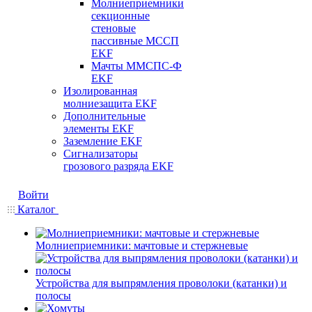
Молниеприемники
секционные
стеновые
пассивные МССП
EKF
Мачты ММСПС-Ф
EKF
Изолированная
молниезащита EKF
Дополнительные
элементы EKF
Заземление EKF
Сигнализаторы
грозового разряда EKF
Войти
Каталог
Молниеприемники: мачтовые и стержневые
Устройства для выпрямления проволоки (катанки) и
полосы