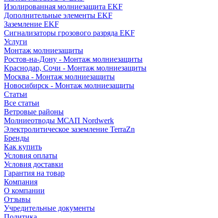
Изолированная молниезащита EKF
Дополнительные элементы EKF
Заземление EKF
Сигнализаторы грозового разряда EKF
Услуги
Монтаж молниезащиты
Ростов-на-Дону - Монтаж молниезащиты
Краснодар, Сочи - Монтаж молниезащиты
Москва - Монтаж молниезащиты
Новосибирск - Монтаж молниезащиты
Статьи
Все статьи
Ветровые районы
Молниеотводы МСАП Nordwerk
Электролитическое заземление TerraZn
Бренды
Как купить
Условия оплаты
Условия доставки
Гарантия на товар
Компания
О компании
Отзывы
Учредительные документы
Политика