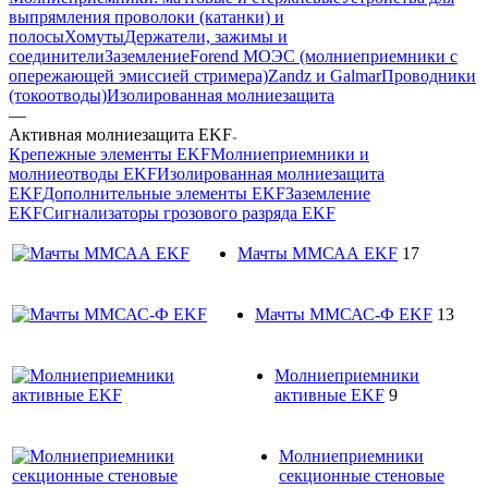
выпрямления проволоки (катанки) и
полосы
Хомуты
Держатели, зажимы и
соединители
Заземление
Forend МОЭС (молниеприемники с
опережающей эмиссией стримера)
Zandz и Galmar
Проводники
(токоотводы)
Изолированная молниезащита
—
Активная молниезащита EKF
Крепежные элементы EKF
Молниеприемники и
молниеотводы EKF
Изолированная молниезащита
EKF
Дополнительные элементы EKF
Заземление
EKF
Сигнализаторы грозового разряда EKF
Мачты ММСАА EKF
17
Мачты ММСАС-Ф EKF
13
Молниеприемники
активные EKF
9
Молниеприемники
секционные стеновые