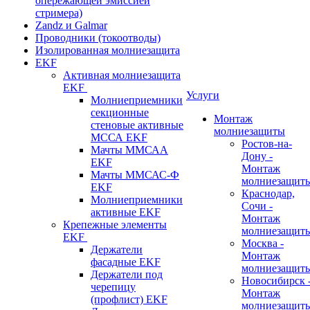
опережающей эмиссией
стримера)
Zandz и Galmar
Проводники (токоотводы)
Изолированная молниезащита
EKF
Активная молниезащита
EKF
Услуги
Молниеприемники
секционные
Монтаж
стеновые активные
молниезащиты
МССА EKF
Ростов-на-
Мачты ММСАА
Дону -
EKF
Монтаж
Мачты ММСАС-Ф
молниезащит
EKF
Краснодар,
Молниеприемники
Сочи -
активные EKF
Монтаж
Крепежные элементы
молниезащит
EKF
Москва -
Держатели
Монтаж
фасадные EKF
молниезащит
Держатели под
Новосибирск 
черепицу
Монтаж
(профлист) EKF
молниезащит