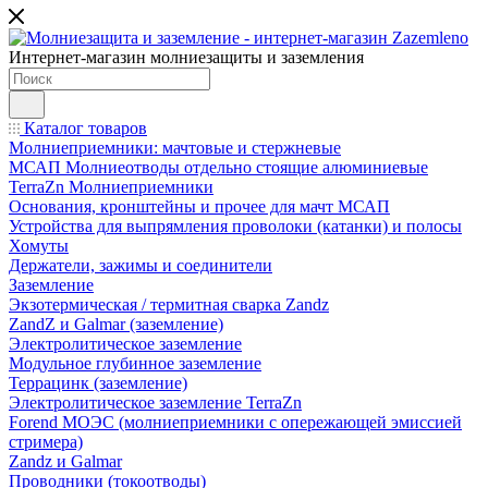
Интернет-магазин молниезащиты и заземления
Каталог товаров
Молниеприемники: мачтовые и стержневые
МСАП Молниеотводы отдельно стоящие алюминиевые
TerraZn Молниеприемники
Основания, кронштейны и прочее для мачт МСАП
Устройства для выпрямления проволоки (катанки) и полосы
Хомуты
Держатели, зажимы и соединители
Заземление
Экзотермическая / термитная сварка Zandz
ZandZ и Galmar (заземление)
Электролитическое заземление
Модульное глубинное заземление
Террацинк (заземление)
Электролитическое заземление TerraZn
Forend МОЭС (молниеприемники с опережающей эмиссией
стримера)
Zandz и Galmar
Проводники (токоотводы)