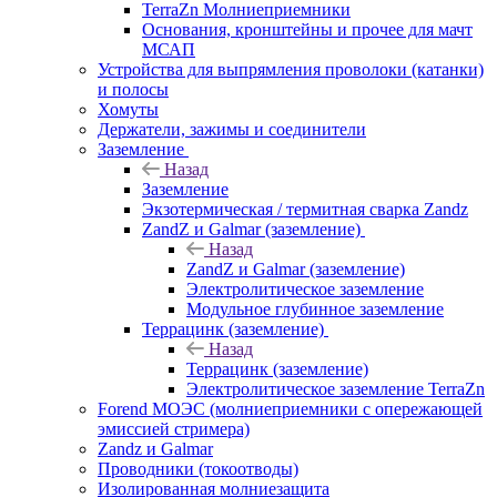
TerraZn Молниеприемники
Основания, кронштейны и прочее для мачт
МСАП
Устройства для выпрямления проволоки (катанки)
и полосы
Хомуты
Держатели, зажимы и соединители
Заземление
Назад
Заземление
Экзотермическая / термитная сварка Zandz
ZandZ и Galmar (заземление)
Назад
ZandZ и Galmar (заземление)
Электролитическое заземление
Модульное глубинное заземление
Террацинк (заземление)
Назад
Террацинк (заземление)
Электролитическое заземление TerraZn
Forend МОЭС (молниеприемники с опережающей
эмиссией стримера)
Zandz и Galmar
Проводники (токоотводы)
Изолированная молниезащита