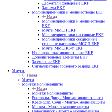
Держатели фальцевые EKF
Зажимы EKF
Молниеприемники и молниеотводы EKF
Назад
Молниеприемники и молниеотводы
EKF
Мачты ММСП EKF
Молниеприемники пассивные EKF
Молниеприемники секционные
стеновые пассивные МССП EKF
Мачты ММСПС-Ф EKF
Изолированная молниезащита EKF
Дополнительные элементы EKF
Заземление EKF
Сигнализаторы грозового разряда EKF
Услуги
Назад
Услуги
Монтаж молниезащиты
Назад
Монтаж молниезащиты
Ростов-на-Дону - Монтаж молниезащиты
Краснодар, Сочи - Монтаж молниезащиты
Москва - Монтаж молниезащиты
Новосибирск - Монтаж молниезащиты