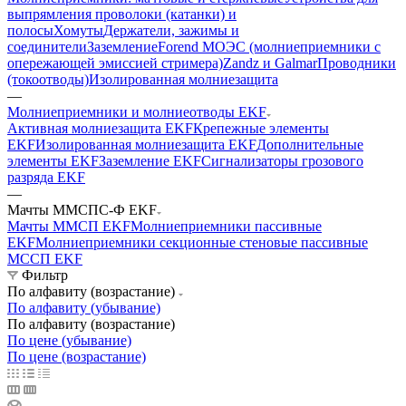
выпрямления проволоки (катанки) и
полосы
Хомуты
Держатели, зажимы и
соединители
Заземление
Forend МОЭС (молниеприемники с
опережающей эмиссией стримера)
Zandz и Galmar
Проводники
(токоотводы)
Изолированная молниезащита
—
Молниеприемники и молниеотводы EKF
Активная молниезащита EKF
Крепежные элементы
EKF
Изолированная молниезащита EKF
Дополнительные
элементы EKF
Заземление EKF
Сигнализаторы грозового
разряда EKF
—
Мачты ММСПС-Ф EKF
Мачты ММСП EKF
Молниеприемники пассивные
EKF
Молниеприемники секционные стеновые пассивные
МССП EKF
Фильтр
По алфавиту (возрастание)
По алфавиту (убывание)
По алфавиту (возрастание)
По цене (убывание)
По цене (возрастание)