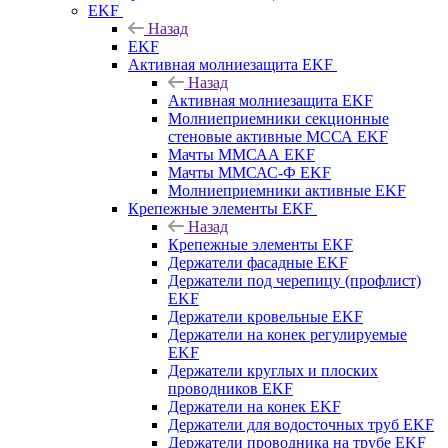
EKF
Назад
EKF
Активная молниезащита EKF
Назад
Активная молниезащита EKF
Молниеприемники секционные
стеновые активные МССА EKF
Мачты ММСАА EKF
Мачты ММСАС-Ф EKF
Молниеприемники активные EKF
Крепежные элементы EKF
Назад
Крепежные элементы EKF
Держатели фасадные EKF
Держатели под черепицу (профлист)
EKF
Держатели кровельные EKF
Держатели на конек регулируемые
EKF
Держатели круглых и плоских
проводников EKF
Держатели на конек EKF
Держатели для водосточных труб EKF
Держатели проводника на трубе EKF