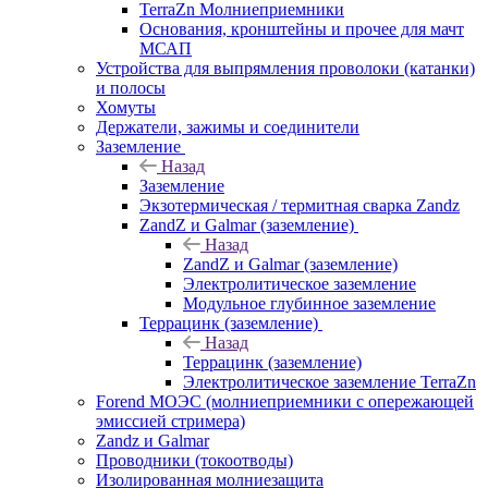
TerraZn Молниеприемники
Основания, кронштейны и прочее для мачт
МСАП
Устройства для выпрямления проволоки (катанки)
и полосы
Хомуты
Держатели, зажимы и соединители
Заземление
Назад
Заземление
Экзотермическая / термитная сварка Zandz
ZandZ и Galmar (заземление)
Назад
ZandZ и Galmar (заземление)
Электролитическое заземление
Модульное глубинное заземление
Террацинк (заземление)
Назад
Террацинк (заземление)
Электролитическое заземление TerraZn
Forend МОЭС (молниеприемники с опережающей
эмиссией стримера)
Zandz и Galmar
Проводники (токоотводы)
Изолированная молниезащита