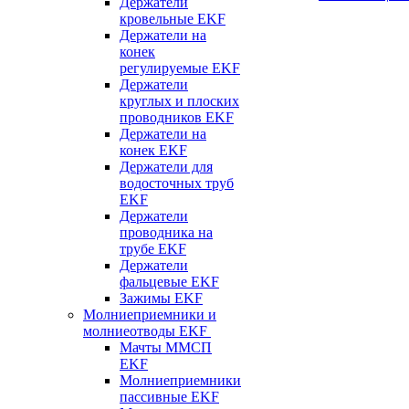
Держатели
кровельные EKF
Держатели на
конек
регулируемые EKF
Держатели
круглых и плоских
проводников EKF
Держатели на
конек EKF
Держатели для
водосточных труб
EKF
Держатели
проводника на
трубе EKF
Держатели
фальцевые EKF
Зажимы EKF
Молниеприемники и
молниеотводы EKF
Мачты ММСП
EKF
Молниеприемники
пассивные EKF