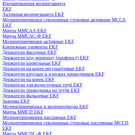
Изолированная молниезащита
EKF
Активная молниезащита EKF
Молниеприемники секционные стеновые активные МССА
EKF
Мачты ММСАА EKF
Мачты ММСАС-Ф EKF
Молниеприемники активные EKF
Крепежные элементы EKF
Держатели фасадные EKF
Держатели под черепицу (профлист) EKF
Держатели кровельные EKF
Держатели на конек регулируемые EKF
Держатели круглых и плоских проводников EKF
Держатели на конек EKF
Держатели для водосточных труб EKF
Держатели проводника на трубе EKF
Держатели фальцевые EKF
Зажимы EKF
Молниеприемники и молниеотводы EKF
Мачты ММСП EKF
Молниеприемники пассивные EKF
Молниеприемники секционные стеновые пассивные МССП
EKF
Мачты ММСПС-Ф EKF