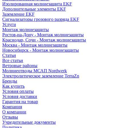
Изолированная молниезащита EKF
Дополнительные элементы EKF
Заземление EKF
Сигнализаторы грозового разряда EKF
Услуги
Монтаж молниезащиты
Ростов-на-Дону - Монтаж молниезащиты
Краснодар, Сочи - Монтаж молниезащиты
Москва - Монтаж молниезащиты
Новосибирск - Монтаж молниезащиты
Статьи
Все статьи
Ветровые районы
Молниеотводы МСАП Nordwerk
Электролитическое заземление TerraZn
Бренды
Как купить
Условия оплаты
Условия доставки
Гарантия на товар
Компания
О компании
Отзывы
Учредительные документы
Политика