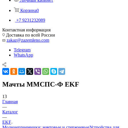
Личный кабинет
Корзина
0
+7 9231232089
Контактная информация
Доставка по всей России
zakaz@zazemleno.com
Telegram
WhatsApp
Мачты ММСПС-Ф EKF
13
Главная
—
Каталог
—
EKF
Молниеприемники: мачтовые и стержневые
Устройства для