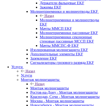
Держатели фальцевые EKF
Зажимы EKF
Молниеприемники и молниеотводы EKF
Назад
Молниеприемники и молниеотводы
EKF
Мачты ММСП EKF
Молниеприемники пассивные EKF
Молниеприемники секционные
стеновые пассивные МССП EKF
Мачты ММСПС-Ф EKF
Изолированная молниезащита EKF
Дополнительные элементы EKF
Заземление EKF
Сигнализаторы грозового разряда EKF
Услуги
Назад
Услуги
Монтаж молниезащиты
Назад
Монтаж молниезащиты
Ростов-на-Дону - Монтаж молниезащиты
Краснодар, Сочи - Монтаж молниезащиты
Москва - Монтаж молниезащиты
Новосибирск - Монтаж молниезащиты