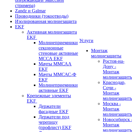
опережающей эмиссией
стримера)
Zandz и Galmar
Проводники (токоотводы)
Изолированная молниезащита
EKF
Активная молниезащита
EKF
Услуги
Молниеприемники
секционные
Монтаж
стеновые активные
молниезащиты
МССА EKF
Ростов-на-
Мачты ММСАА
Дону -
EKF
Монтаж
Мачты ММСАС-Ф
молниезащит
EKF
Краснодар,
Молниеприемники
Сочи -
активные EKF
Монтаж
Крепежные элементы
молниезащит
EKF
Москва -
Держатели
Монтаж
фасадные EKF
молниезащит
Держатели под
Новосибирск 
черепицу
Монтаж
(профлист) EKF
молниезащит