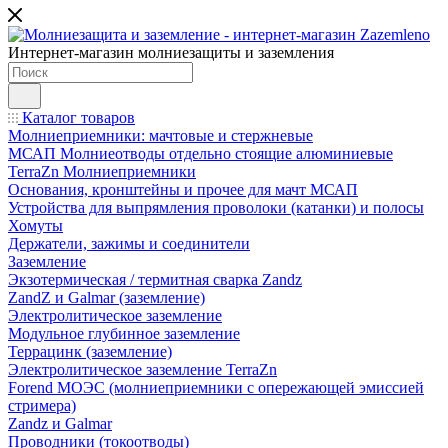
Интернет-магазин молниезащиты и заземления
Каталог товаров
Молниеприемники: мачтовые и стержневые
МСАП Молниеотводы отдельно стоящие алюминиевые
TerraZn Молниеприемники
Основания, кронштейны и прочее для мачт МСАП
Устройства для выпрямления проволоки (катанки) и полосы
Хомуты
Держатели, зажимы и соединители
Заземление
Экзотермическая / термитная сварка Zandz
ZandZ и Galmar (заземление)
Электролитическое заземление
Модульное глубинное заземление
Террацинк (заземление)
Электролитическое заземление TerraZn
Forend МОЭС (молниеприемники с опережающей эмиссией
стримера)
Zandz и Galmar
Проводники (токоотводы)