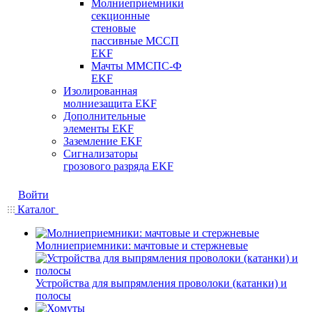
Молниеприемники
секционные
стеновые
пассивные МССП
EKF
Мачты ММСПС-Ф
EKF
Изолированная
молниезащита EKF
Дополнительные
элементы EKF
Заземление EKF
Сигнализаторы
грозового разряда EKF
Войти
Каталог
Молниеприемники: мачтовые и стержневые
Устройства для выпрямления проволоки (катанки) и
полосы