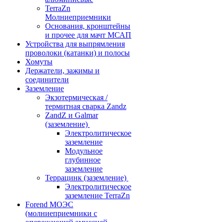
TerraZn
Молниеприемники
Основания, кронштейны
и прочее для мачт МСАП
Устройства для выпрямления
проволоки (катанки) и полосы
Хомуты
Держатели, зажимы и
соединители
Заземление
Экзотермическая /
термитная сварка Zandz
ZandZ и Galmar
(заземление)
Электролитическое
заземление
Модульное
глубинное
заземление
Террацинк (заземление)
Электролитическое
заземление TerraZn
Forend МОЭС
(молниеприемники с