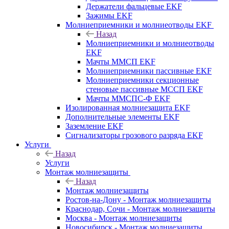
Держатели фальцевые EKF
Зажимы EKF
Молниеприемники и молниеотводы EKF
Назад
Молниеприемники и молниеотводы
EKF
Мачты ММСП EKF
Молниеприемники пассивные EKF
Молниеприемники секционные
стеновые пассивные МССП EKF
Мачты ММСПС-Ф EKF
Изолированная молниезащита EKF
Дополнительные элементы EKF
Заземление EKF
Сигнализаторы грозового разряда EKF
Услуги
Назад
Услуги
Монтаж молниезащиты
Назад
Монтаж молниезащиты
Ростов-на-Дону - Монтаж молниезащиты
Краснодар, Сочи - Монтаж молниезащиты
Москва - Монтаж молниезащиты
Новосибирск - Монтаж молниезащиты