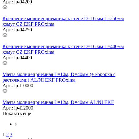
Арт.: lp-04200
Крепление молниеприемника к стене D=16 мм L=250мм
хомут CZ EKF PROxima
Арт.: lp-04250
Крепление молниеприемника к стене D=16 мм L=400мм
хомут CZ EKF PROxima
Арт.: lp-04400
Мачта молниеприемная L=10м, D=40мм (+ коробка с
растяжками) AL/NI EKF PROxima
Арт.: lp-l10000
Мачта молниеприемная L=12м, D=40мм AL/NI EKF
Арт.: lp-l12000
Показать еще
1
2
3