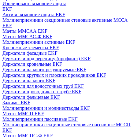
Изолированная молниезащита
EKF
Активная молниезащита EKF
Молниеприемники секционные стеновые активные МССА
EKF
Мачты ММСАА EKF
Мачты ММСАС-Ф EKF
Молниеприемники активные EKF
Крепежные элементы EKF
Держатели фасадные EKF
Держатели под черепицу (профлист) EKF
Держатели кровельные EKF
Держатели на конек регулируемые EKF
Держатели круглых и плоских проводников EKF
Держатели на конек EKF
Держатели для водосточных труб EKF
Держатели проводника на трубе EKF
Держатели фальцевые EKF
Зажимы EKF
Молниеприемники и молниеотводы EKF
Мачты ММСП EKF
Молниеприемники пассивные EKF
Молниеприемники секционные стеновые пассивные МССП
EKF
Мачты ММСПС-Ф EKF