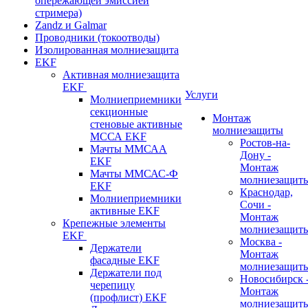
опережающей эмиссией
стримера)
Zandz и Galmar
Проводники (токоотводы)
Изолированная молниезащита
EKF
Активная молниезащита
EKF
Услуги
Молниеприемники
секционные
Монтаж
стеновые активные
молниезащиты
МССА EKF
Ростов-на-
Мачты ММСАА
Дону -
EKF
Монтаж
Мачты ММСАС-Ф
молниезащит
EKF
Краснодар,
Молниеприемники
Сочи -
активные EKF
Монтаж
Крепежные элементы
молниезащит
EKF
Москва -
Держатели
Монтаж
фасадные EKF
молниезащит
Держатели под
Новосибирск 
черепицу
Монтаж
(профлист) EKF
молниезащит