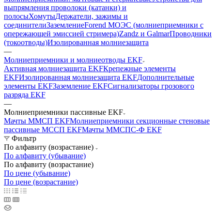
выпрямления проволоки (катанки) и
полосы
Хомуты
Держатели, зажимы и
соединители
Заземление
Forend МОЭС (молниеприемники с
опережающей эмиссией стримера)
Zandz и Galmar
Проводники
(токоотводы)
Изолированная молниезащита
—
Молниеприемники и молниеотводы EKF
Активная молниезащита EKF
Крепежные элементы
EKF
Изолированная молниезащита EKF
Дополнительные
элементы EKF
Заземление EKF
Сигнализаторы грозового
разряда EKF
—
Молниеприемники пассивные EKF
Мачты ММСП EKF
Молниеприемники секционные стеновые
пассивные МССП EKF
Мачты ММСПС-Ф EKF
Фильтр
По алфавиту (возрастание)
По алфавиту (убывание)
По алфавиту (возрастание)
По цене (убывание)
По цене (возрастание)