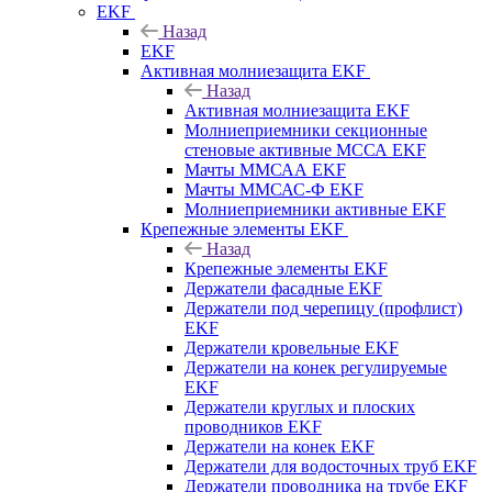
EKF
Назад
EKF
Активная молниезащита EKF
Назад
Активная молниезащита EKF
Молниеприемники секционные
стеновые активные МССА EKF
Мачты ММСАА EKF
Мачты ММСАС-Ф EKF
Молниеприемники активные EKF
Крепежные элементы EKF
Назад
Крепежные элементы EKF
Держатели фасадные EKF
Держатели под черепицу (профлист)
EKF
Держатели кровельные EKF
Держатели на конек регулируемые
EKF
Держатели круглых и плоских
проводников EKF
Держатели на конек EKF
Держатели для водосточных труб EKF
Держатели проводника на трубе EKF