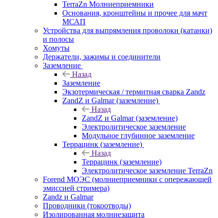
TerraZn Молниеприемники
Основания, кронштейны и прочее для мачт
МСАП
Устройства для выпрямления проволоки (катанки)
и полосы
Хомуты
Держатели, зажимы и соединители
Заземление
Назад
Заземление
Экзотермическая / термитная сварка Zandz
ZandZ и Galmar (заземление)
Назад
ZandZ и Galmar (заземление)
Электролитическое заземление
Модульное глубинное заземление
Террацинк (заземление)
Назад
Террацинк (заземление)
Электролитическое заземление TerraZn
Forend МОЭС (молниеприемники с опережающей
эмиссией стримера)
Zandz и Galmar
Проводники (токоотводы)
Изолированная молниезащита