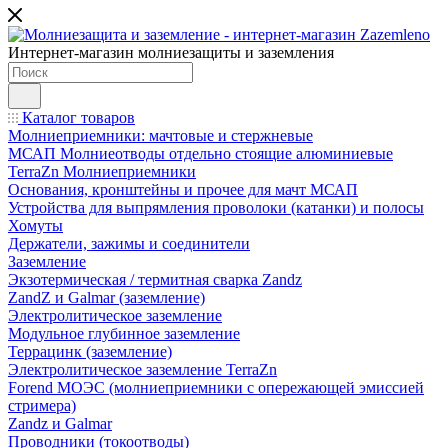
Интернет-магазин молниезащиты и заземления
Каталог товаров
Молниеприемники: мачтовые и стержневые
МСАП Молниеотводы отдельно стоящие алюминиевые
TerraZn Молниеприемники
Основания, кронштейны и прочее для мачт МСАП
Устройства для выпрямления проволоки (катанки) и полосы
Хомуты
Держатели, зажимы и соединители
Заземление
Экзотермическая / термитная сварка Zandz
ZandZ и Galmar (заземление)
Электролитическое заземление
Модульное глубинное заземление
Террацинк (заземление)
Электролитическое заземление TerraZn
Forend МОЭС (молниеприемники с опережающей эмиссией
стримера)
Zandz и Galmar
Проводники (токоотводы)