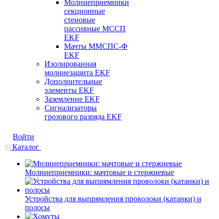
Молниеприемники
секционные
стеновые
пассивные МССП
EKF
Мачты ММСПС-Ф
EKF
Изолированная
молниезащита EKF
Дополнительные
элементы EKF
Заземление EKF
Сигнализаторы
грозового разряда EKF
Войти
Каталог
Молниеприемники: мачтовые и стержневые
Устройства для выпрямления проволоки (катанки) и
полосы