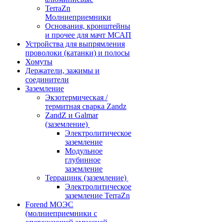
TerraZn
Молниеприемники
Основания, кронштейны
и прочее для мачт МСАП
Устройства для выпрямления
проволоки (катанки) и полосы
Хомуты
Держатели, зажимы и
соединители
Заземление
Экзотермическая /
термитная сварка Zandz
ZandZ и Galmar
(заземление)
Электролитическое
заземление
Модульное
глубинное
заземление
Террацинк (заземление)
Электролитическое
заземление TerraZn
Forend МОЭС
(молниеприемники с