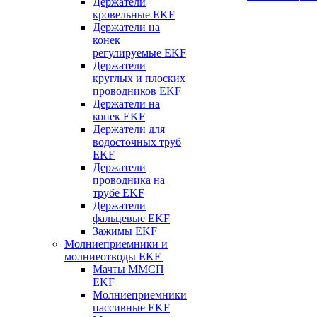
Держатели
кровельные EKF
Держатели на
конек
регулируемые EKF
Держатели
круглых и плоских
проводников EKF
Держатели на
конек EKF
Держатели для
водосточных труб
EKF
Держатели
проводника на
трубе EKF
Держатели
фальцевые EKF
Зажимы EKF
Молниеприемники и
молниеотводы EKF
Мачты ММСП
EKF
Молниеприемники
пассивные EKF