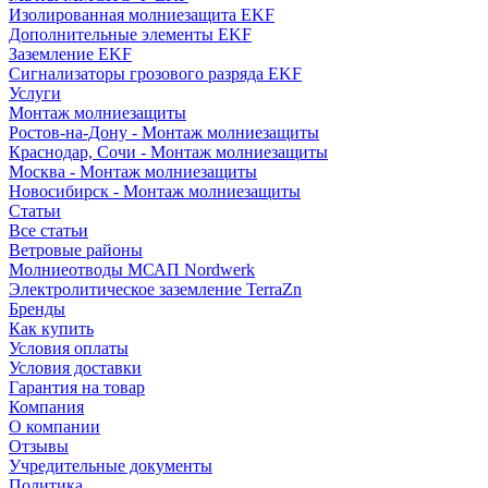
Изолированная молниезащита EKF
Дополнительные элементы EKF
Заземление EKF
Сигнализаторы грозового разряда EKF
Услуги
Монтаж молниезащиты
Ростов-на-Дону - Монтаж молниезащиты
Краснодар, Сочи - Монтаж молниезащиты
Москва - Монтаж молниезащиты
Новосибирск - Монтаж молниезащиты
Статьи
Все статьи
Ветровые районы
Молниеотводы МСАП Nordwerk
Электролитическое заземление TerraZn
Бренды
Как купить
Условия оплаты
Условия доставки
Гарантия на товар
Компания
О компании
Отзывы
Учредительные документы
Политика