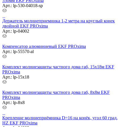
530мм EKF PROxima
Арт.: lp-530-04018-sp
Держатель молниеприемника 1-2 метра на круглый конек
двойной EKF PROxima
Арт.: lp-04002
Компенсатор алюминиевый EKF PROxima
Арт.: lp-55570-al
Комплект молниезащиты частного дома габ, 15х18м EKF
PROxima
Арт.: lp-15x18
Комплект молниезащиты частного дома габ, 8х8м EKF
PROxima
Арт.: lp-8x8
Крепление молниеприёмника D=16 на конёк, угол 60 град,
HZ EKF PROxima