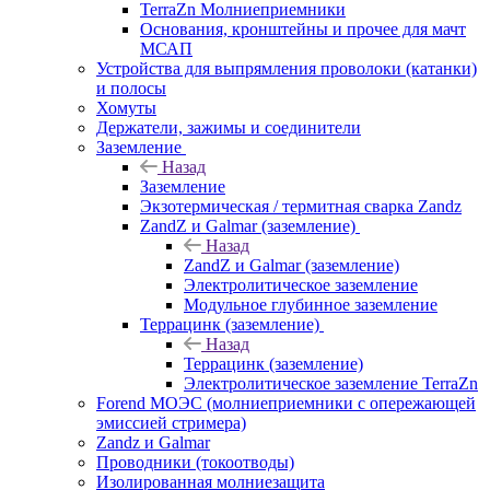
TerraZn Молниеприемники
Основания, кронштейны и прочее для мачт
МСАП
Устройства для выпрямления проволоки (катанки)
и полосы
Хомуты
Держатели, зажимы и соединители
Заземление
Назад
Заземление
Экзотермическая / термитная сварка Zandz
ZandZ и Galmar (заземление)
Назад
ZandZ и Galmar (заземление)
Электролитическое заземление
Модульное глубинное заземление
Террацинк (заземление)
Назад
Террацинк (заземление)
Электролитическое заземление TerraZn
Forend МОЭС (молниеприемники с опережающей
эмиссией стримера)
Zandz и Galmar
Проводники (токоотводы)
Изолированная молниезащита