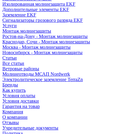
Изолированная молниезащита EKF
Дополнительные элементы EKF
Заземление EKF
Сигнализаторы грозового разряда EKF
Услуги
Монтаж молниезащиты
Ростов-на-Дону - Монтаж молниезащиты
Краснодар, Сочи - Монтаж молниезащиты
Москва - Монтаж молниезащиты
Новосибирск - Монтаж молниезащиты
Статьи
Все статьи
Ветровые районы
Молниеотводы МСАП Nordwerk
Электролитическое заземление TerraZn
Бренды
Как купить
Условия оплаты
Условия доставки
Гарантия на товар
Компания
О компании
Отзывы
Учредительные документы
Политика