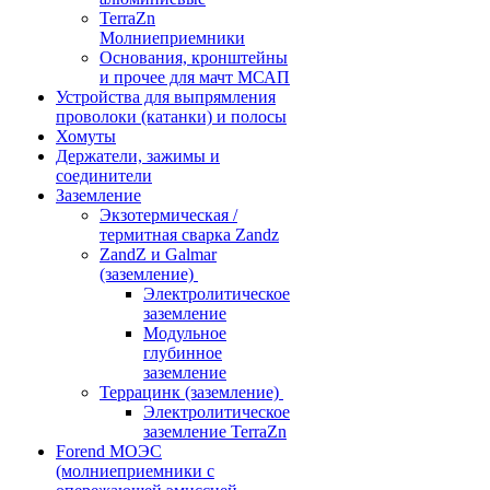
TerraZn
Молниеприемники
Основания, кронштейны
и прочее для мачт МСАП
Устройства для выпрямления
проволоки (катанки) и полосы
Хомуты
Держатели, зажимы и
соединители
Заземление
Экзотермическая /
термитная сварка Zandz
ZandZ и Galmar
(заземление)
Электролитическое
заземление
Модульное
глубинное
заземление
Террацинк (заземление)
Электролитическое
заземление TerraZn
Forend МОЭС
(молниеприемники с