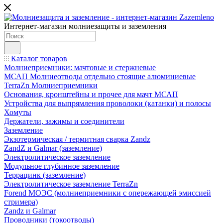
Интернет-магазин молниезащиты и заземления
Каталог товаров
Молниеприемники: мачтовые и стержневые
МСАП Молниеотводы отдельно стоящие алюминиевые
TerraZn Молниеприемники
Основания, кронштейны и прочее для мачт МСАП
Устройства для выпрямления проволоки (катанки) и полосы
Хомуты
Держатели, зажимы и соединители
Заземление
Экзотермическая / термитная сварка Zandz
ZandZ и Galmar (заземление)
Электролитическое заземление
Модульное глубинное заземление
Террацинк (заземление)
Электролитическое заземление TerraZn
Forend МОЭС (молниеприемники с опережающей эмиссией
стримера)
Zandz и Galmar
Проводники (токоотводы)