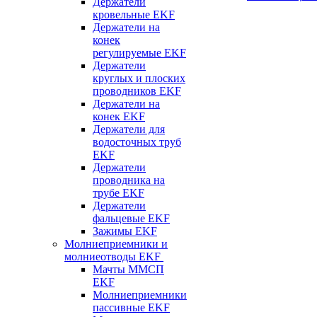
Держатели
кровельные EKF
Держатели на
конек
регулируемые EKF
Держатели
круглых и плоских
проводников EKF
Держатели на
конек EKF
Держатели для
водосточных труб
EKF
Держатели
проводника на
трубе EKF
Держатели
фальцевые EKF
Зажимы EKF
Молниеприемники и
молниеотводы EKF
Мачты ММСП
EKF
Молниеприемники
пассивные EKF