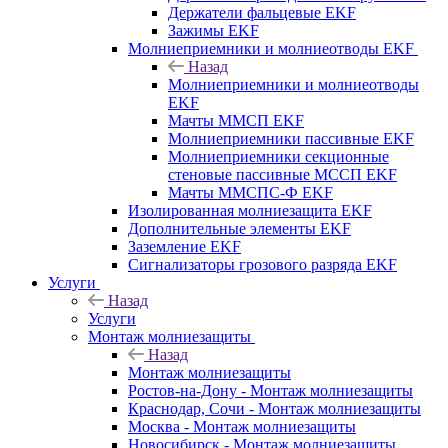
Держатели фальцевые EKF
Зажимы EKF
Молниеприемники и молниеотводы EKF
Назад
Молниеприемники и молниеотводы
EKF
Мачты ММСП EKF
Молниеприемники пассивные EKF
Молниеприемники секционные
стеновые пассивные МССП EKF
Мачты ММСПС-Ф EKF
Изолированная молниезащита EKF
Дополнительные элементы EKF
Заземление EKF
Сигнализаторы грозового разряда EKF
Услуги
Назад
Услуги
Монтаж молниезащиты
Назад
Монтаж молниезащиты
Ростов-на-Дону - Монтаж молниезащиты
Краснодар, Сочи - Монтаж молниезащиты
Москва - Монтаж молниезащиты
Новосибирск - Монтаж молниезащиты