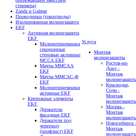
опережающей эмиссией
стримера)
Zandz и Galmar
Проводники (токоотводы)
Изолированная молниезащита
EKF
Активная молниезащита
EKF
Услуги
Молниеприемники
секционные
Монтаж
стеновые активные
молниезащиты
МССА EKF
Ростов-на-
Мачты ММСАА
Дону -
EKF
Монтаж
Мачты ММСАС-Ф
молниезащит
EKF
Краснодар,
Молниеприемники
Сочи -
активные EKF
Монтаж
Крепежные элементы
молниезащит
EKF
Москва -
Держатели
Монтаж
фасадные EKF
молниезащит
Держатели под
Новосибирск 
черепицу
Монтаж
(профлист) EKF
молниезащит