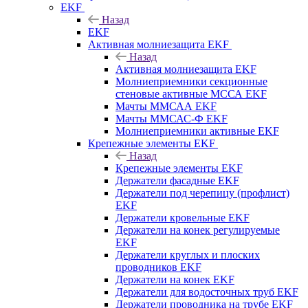
EKF
Назад
EKF
Активная молниезащита EKF
Назад
Активная молниезащита EKF
Молниеприемники секционные
стеновые активные МССА EKF
Мачты ММСАА EKF
Мачты ММСАС-Ф EKF
Молниеприемники активные EKF
Крепежные элементы EKF
Назад
Крепежные элементы EKF
Держатели фасадные EKF
Держатели под черепицу (профлист)
EKF
Держатели кровельные EKF
Держатели на конек регулируемые
EKF
Держатели круглых и плоских
проводников EKF
Держатели на конек EKF
Держатели для водосточных труб EKF
Держатели проводника на трубе EKF