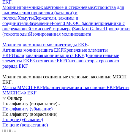
EKF
Молниеприемники: мачтовые и стержневые
Устройства для
выпрямления проволоки (катанки) и
полосы
Хомуты
Держатели, зажимы и
соединители
Заземление
Forend МОЭС (молниеприемники с
опережающей эмиссией стримера)
Zandz и Galmar
Проводники
(токоотводы)
Изолированная молниезащита
—
Молниеприемники и молниеотводы EKF
Активная молниезащита EKF
Крепежные элементы
EKF
Изолированная молниезащита EKF
Дополнительные
элементы EKF
Заземление EKF
Сигнализаторы грозового
разряда EKF
—
Молниеприемники секционные стеновые пассивные МССП
EKF
Мачты ММСП EKF
Молниеприемники пассивные EKF
Мачты
ММСПС-Ф EKF
Фильтр
По алфавиту (возрастание)
По алфавиту (убывание)
По алфавиту (возрастание)
По цене (убывание)
По цене (возрастание)