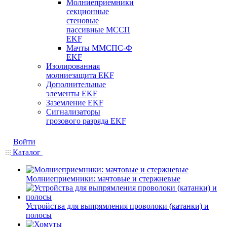
Молниеприемники
секционные
стеновые
пассивные МССП
EKF
Мачты ММСПС-Ф
EKF
Изолированная
молниезащита EKF
Дополнительные
элементы EKF
Заземление EKF
Сигнализаторы
грозового разряда EKF
Войти
Каталог
Молниеприемники: мачтовые и стержневые
Устройства для выпрямления проволоки (катанки) и
полосы