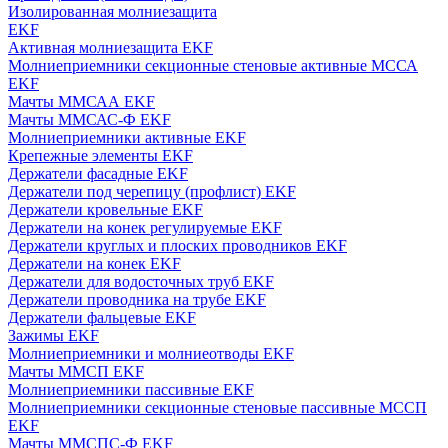
Изолированная молниезащита
EKF
Активная молниезащита EKF
Молниеприемники секционные стеновые активные МССА
EKF
Мачты ММСАА EKF
Мачты ММСАС-Ф EKF
Молниеприемники активные EKF
Крепежные элементы EKF
Держатели фасадные EKF
Держатели под черепицу (профлист) EKF
Держатели кровельные EKF
Держатели на конек регулируемые EKF
Держатели круглых и плоских проводников EKF
Держатели на конек EKF
Держатели для водосточных труб EKF
Держатели проводника на трубе EKF
Держатели фальцевые EKF
Зажимы EKF
Молниеприемники и молниеотводы EKF
Мачты ММСП EKF
Молниеприемники пассивные EKF
Молниеприемники секционные стеновые пассивные МССП
EKF
Мачты ММСПС-Ф EKF