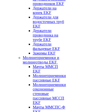
проводников EKF
Держатели на
конек EKF
Держатели для
водосточных труб
EKF
Держатели
проводника на
трубе EKF
Держатели
фальцевые EKF
Зажимы EKF
Молниеприемники и
молниеотводы EKF
Мачты ММСП
EKF
Молниеприемники
пассивные EKF
Молниеприемники
секционные
стеновые
пассивные МССП
EKF
Мачты ММСПС-Ф
EKF