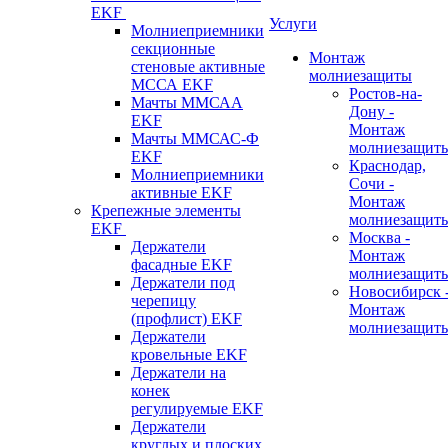
EKF
Услуги
Молниеприемники
секционные
Монтаж
стеновые активные
молниезащиты
МССА EKF
Ростов-на-
Мачты ММСАА
Дону -
EKF
Монтаж
Мачты ММСАС-Ф
молниезащит
EKF
Краснодар,
Молниеприемники
Сочи -
активные EKF
Монтаж
Крепежные элементы
молниезащит
EKF
Москва -
Держатели
Монтаж
фасадные EKF
молниезащит
Держатели под
Новосибирск 
черепицу
Монтаж
(профлист) EKF
молниезащит
Держатели
кровельные EKF
Держатели на
конек
регулируемые EKF
Держатели
круглых и плоских