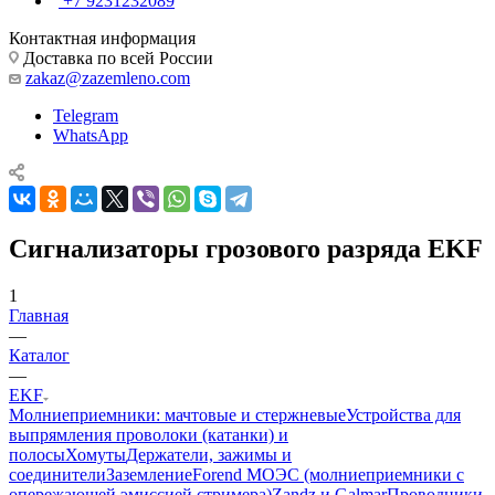
+7 9231232089
Контактная информация
Доставка по всей России
zakaz@zazemleno.com
Telegram
WhatsApp
Сигнализаторы грозового разряда EKF
1
Главная
—
Каталог
—
EKF
Молниеприемники: мачтовые и стержневые
Устройства для
выпрямления проволоки (катанки) и
полосы
Хомуты
Держатели, зажимы и
соединители
Заземление
Forend МОЭС (молниеприемники с
опережающей эмиссией стримера)
Zandz и Galmar
Проводники