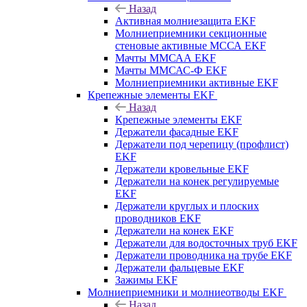
Назад
Активная молниезащита EKF
Молниеприемники секционные
стеновые активные МССА EKF
Мачты ММСАА EKF
Мачты ММСАС-Ф EKF
Молниеприемники активные EKF
Крепежные элементы EKF
Назад
Крепежные элементы EKF
Держатели фасадные EKF
Держатели под черепицу (профлист)
EKF
Держатели кровельные EKF
Держатели на конек регулируемые
EKF
Держатели круглых и плоских
проводников EKF
Держатели на конек EKF
Держатели для водосточных труб EKF
Держатели проводника на трубе EKF
Держатели фальцевые EKF
Зажимы EKF
Молниеприемники и молниеотводы EKF
Назад