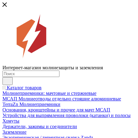
Интернет-магазин молниезащиты и заземления
Каталог товаров
Молниеприемники: мачтовые и стержневые
МСАП Молниеотводы отдельно стоящие алюминиевые
TerraZn Молниеприемники
Основания, кронштейны и прочее для мачт МСАП
Устройства для выпрямления проволоки (катанки) и полосы
Хомуты
Держатели, зажимы и соединители
Заземление
Экзотермическая / термитная сварка Zandz