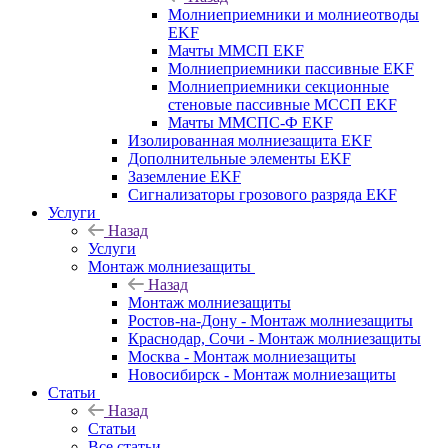
Молниеприемники и молниеотводы
EKF
Мачты ММСП EKF
Молниеприемники пассивные EKF
Молниеприемники секционные
стеновые пассивные МССП EKF
Мачты ММСПС-Ф EKF
Изолированная молниезащита EKF
Дополнительные элементы EKF
Заземление EKF
Сигнализаторы грозового разряда EKF
Услуги
Назад
Услуги
Монтаж молниезащиты
Назад
Монтаж молниезащиты
Ростов-на-Дону - Монтаж молниезащиты
Краснодар, Сочи - Монтаж молниезащиты
Москва - Монтаж молниезащиты
Новосибирск - Монтаж молниезащиты
Статьи
Назад
Статьи
Все статьи