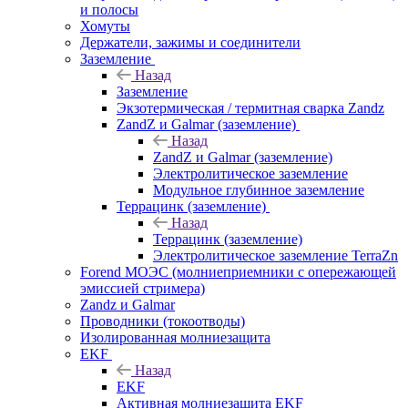
и полосы
Хомуты
Держатели, зажимы и соединители
Заземление
Назад
Заземление
Экзотермическая / термитная сварка Zandz
ZandZ и Galmar (заземление)
Назад
ZandZ и Galmar (заземление)
Электролитическое заземление
Модульное глубинное заземление
Террацинк (заземление)
Назад
Террацинк (заземление)
Электролитическое заземление TerraZn
Forend МОЭС (молниеприемники с опережающей
эмиссией стримера)
Zandz и Galmar
Проводники (токоотводы)
Изолированная молниезащита
EKF
Назад
EKF
Активная молниезащита EKF