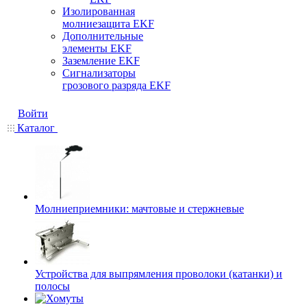
Изолированная
молниезащита EKF
Дополнительные
элементы EKF
Заземление EKF
Сигнализаторы
грозового разряда EKF
Войти
Каталог
Молниеприемники: мачтовые и стержневые
Устройства для выпрямления проволоки (катанки) и
полосы