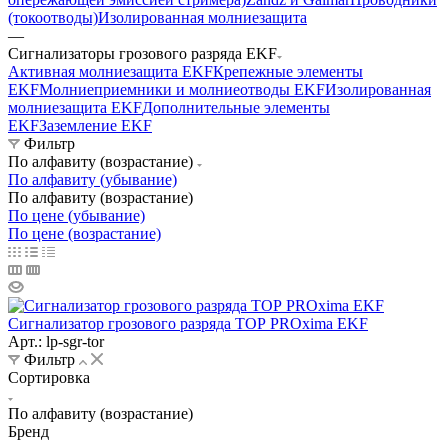
(токоотводы)
Изолированная молниезащита
—
Сигнализаторы грозового разряда EKF
Активная молниезащита EKF
Крепежные элементы
EKF
Молниеприемники и молниеотводы EKF
Изолированная
молниезащита EKF
Дополнительные элементы
EKF
Заземление EKF
Фильтр
По алфавиту (возрастание)
По алфавиту (убывание)
По алфавиту (возрастание)
По цене (убывание)
По цене (возрастание)
Сигнализатор грозового разряда ТОР PROxima EKF
Арт.: lp-sgr-tor
Фильтр
Сортировка
По алфавиту (возрастание)
Бренд