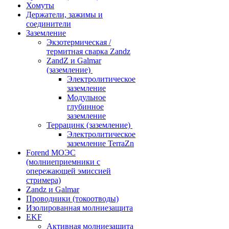
Хомуты
Держатели, зажимы и
соединители
Заземление
Экзотермическая /
термитная сварка Zandz
ZandZ и Galmar
(заземление)
Электролитическое
заземление
Модульное
глубинное
заземление
Террацинк (заземление)
Электролитическое
заземление TerraZn
Forend МОЭС
(молниеприемники с
опережающей эмиссией
стримера)
Zandz и Galmar
Проводники (токоотводы)
Изолированная молниезащита
EKF
Активная молниезащита