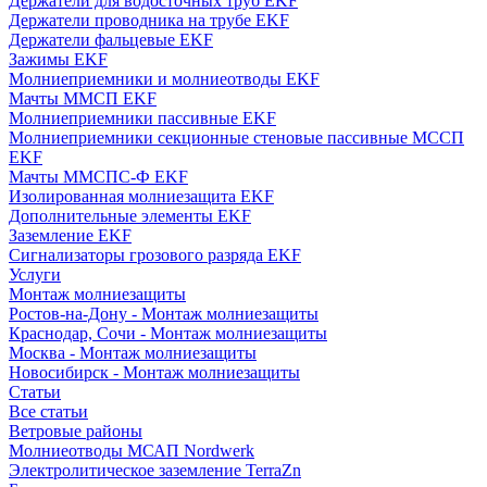
Держатели для водосточных труб EKF
Держатели проводника на трубе EKF
Держатели фальцевые EKF
Зажимы EKF
Молниеприемники и молниеотводы EKF
Мачты ММСП EKF
Молниеприемники пассивные EKF
Молниеприемники секционные стеновые пассивные МССП
EKF
Мачты ММСПС-Ф EKF
Изолированная молниезащита EKF
Дополнительные элементы EKF
Заземление EKF
Сигнализаторы грозового разряда EKF
Услуги
Монтаж молниезащиты
Ростов-на-Дону - Монтаж молниезащиты
Краснодар, Сочи - Монтаж молниезащиты
Москва - Монтаж молниезащиты
Новосибирск - Монтаж молниезащиты
Статьи
Все статьи
Ветровые районы
Молниеотводы МСАП Nordwerk
Электролитическое заземление TerraZn