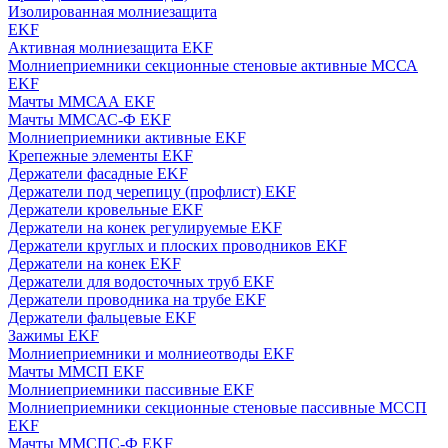
Изолированная молниезащита
EKF
Активная молниезащита EKF
Молниеприемники секционные стеновые активные МССА
EKF
Мачты ММСАА EKF
Мачты ММСАС-Ф EKF
Молниеприемники активные EKF
Крепежные элементы EKF
Держатели фасадные EKF
Держатели под черепицу (профлист) EKF
Держатели кровельные EKF
Держатели на конек регулируемые EKF
Держатели круглых и плоских проводников EKF
Держатели на конек EKF
Держатели для водосточных труб EKF
Держатели проводника на трубе EKF
Держатели фальцевые EKF
Зажимы EKF
Молниеприемники и молниеотводы EKF
Мачты ММСП EKF
Молниеприемники пассивные EKF
Молниеприемники секционные стеновые пассивные МССП
EKF
Мачты ММСПС-Ф EKF