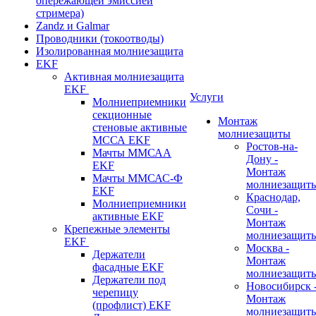
опережающей эмиссией
стримера)
Zandz и Galmar
Проводники (токоотводы)
Изолированная молниезащита
EKF
Активная молниезащита
EKF
Услуги
Молниеприемники
секционные
Монтаж
стеновые активные
молниезащиты
МССА EKF
Ростов-на-
Мачты ММСАА
Дону -
EKF
Монтаж
Мачты ММСАС-Ф
молниезащит
EKF
Краснодар,
Молниеприемники
Сочи -
активные EKF
Монтаж
Крепежные элементы
молниезащит
EKF
Москва -
Держатели
Монтаж
фасадные EKF
молниезащит
Держатели под
Новосибирск 
черепицу
Монтаж
(профлист) EKF
молниезащит