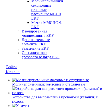
Молниеприемники
секционные
стеновые
пассивные МССП
EKF
Мачты ММСПС-Ф
EKF
Изолированная
молниезащита EKF
Дополнительные
элементы EKF
Заземление EKF
Сигнализаторы
грозового разряда EKF
Войти
Каталог
Молниеприемники: мачтовые и стержневые
Устройства для выпрямления проволоки (катанки) и
полосы