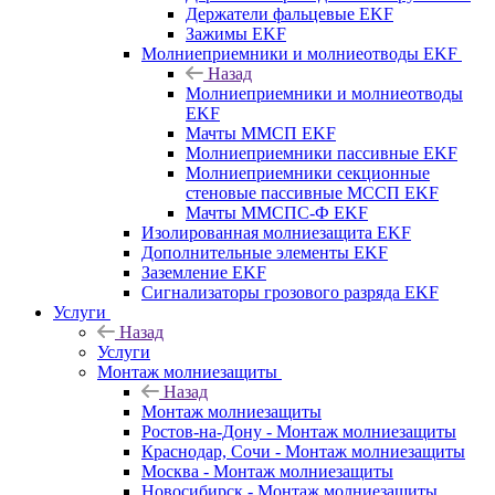
Держатели фальцевые EKF
Зажимы EKF
Молниеприемники и молниеотводы EKF
Назад
Молниеприемники и молниеотводы
EKF
Мачты ММСП EKF
Молниеприемники пассивные EKF
Молниеприемники секционные
стеновые пассивные МССП EKF
Мачты ММСПС-Ф EKF
Изолированная молниезащита EKF
Дополнительные элементы EKF
Заземление EKF
Сигнализаторы грозового разряда EKF
Услуги
Назад
Услуги
Монтаж молниезащиты
Назад
Монтаж молниезащиты
Ростов-на-Дону - Монтаж молниезащиты
Краснодар, Сочи - Монтаж молниезащиты
Москва - Монтаж молниезащиты
Новосибирск - Монтаж молниезащиты