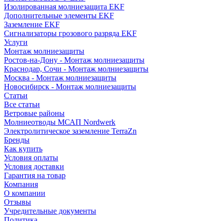
Изолированная молниезащита EKF
Дополнительные элементы EKF
Заземление EKF
Сигнализаторы грозового разряда EKF
Услуги
Монтаж молниезащиты
Ростов-на-Дону - Монтаж молниезащиты
Краснодар, Сочи - Монтаж молниезащиты
Москва - Монтаж молниезащиты
Новосибирск - Монтаж молниезащиты
Статьи
Все статьи
Ветровые районы
Молниеотводы МСАП Nordwerk
Электролитическое заземление TerraZn
Бренды
Как купить
Условия оплаты
Условия доставки
Гарантия на товар
Компания
О компании
Отзывы
Учредительные документы
Политика