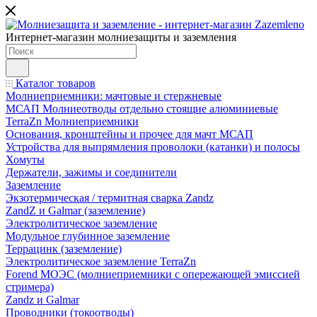
Интернет-магазин молниезащиты и заземления
Каталог товаров
Молниеприемники: мачтовые и стержневые
МСАП Молниеотводы отдельно стоящие алюминиевые
TerraZn Молниеприемники
Основания, кронштейны и прочее для мачт МСАП
Устройства для выпрямления проволоки (катанки) и полосы
Хомуты
Держатели, зажимы и соединители
Заземление
Экзотермическая / термитная сварка Zandz
ZandZ и Galmar (заземление)
Электролитическое заземление
Модульное глубинное заземление
Террацинк (заземление)
Электролитическое заземление TerraZn
Forend МОЭС (молниеприемники с опережающей эмиссией
стримера)
Zandz и Galmar
Проводники (токоотводы)