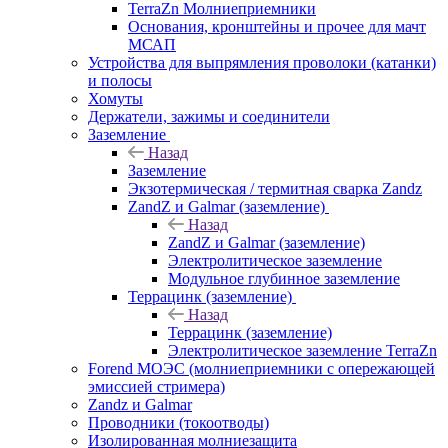
TerraZn Молниеприемники
Основания, кронштейны и прочее для мачт
МСАП
Устройства для выпрямления проволоки (катанки)
и полосы
Хомуты
Держатели, зажимы и соединители
Заземление
Назад
Заземление
Экзотермическая / термитная сварка Zandz
ZandZ и Galmar (заземление)
Назад
ZandZ и Galmar (заземление)
Электролитическое заземление
Модульное глубинное заземление
Террацинк (заземление)
Назад
Террацинк (заземление)
Электролитическое заземление TerraZn
Forend МОЭС (молниеприемники с опережающей
эмиссией стримера)
Zandz и Galmar
Проводники (токоотводы)
Изолированная молниезащита