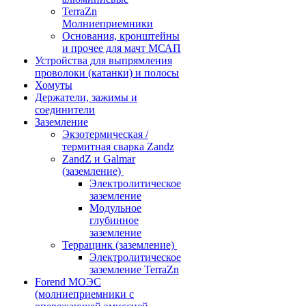
TerraZn
Молниеприемники
Основания, кронштейны
и прочее для мачт МСАП
Устройства для выпрямления
проволоки (катанки) и полосы
Хомуты
Держатели, зажимы и
соединители
Заземление
Экзотермическая /
термитная сварка Zandz
ZandZ и Galmar
(заземление)
Электролитическое
заземление
Модульное
глубинное
заземление
Террацинк (заземление)
Электролитическое
заземление TerraZn
Forend МОЭС
(молниеприемники с