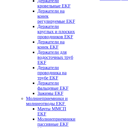
Держатели
кровельные EKF
Держатели на
конек
регулируемые EKF
Держатели
круглых и плоских
проводников EKF
Держатели на
конек EKF
Держатели для
водосточных труб
EKF
Держатели
проводника на
трубе EKF
Держатели
фальцевые EKF
Зажимы EKF
Молниеприемники и
молниеотводы EKF
Мачты ММСП
EKF
Молниеприемники
пассивные EKF