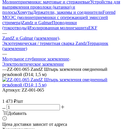
Молниеприемники: мачтовые и стержневые
Устройства для
выпрямления проволоки (катанки) и
полосы
Хомуты
Держатели, зажимы и соединители
Forend
МОЭС (молниеприемники с опережающей эмиссией
стримера)
Zandz и Galmar
Проводники
(токоотводы)
Изолированная молниезащита
EKF
—
ZandZ и Galmar (заземление)
Экзотермическая / термитная сварка Zandz
Террацинк
(заземление)
—
Модульное глубинное заземление
Электролитическое заземление
—
ZZ-001-065 ZandZ Штырь заземления омедненный
резьбовой (D14; 1,5 м)
Артикул:
ZZ-001-065
1 473
₽
/шт
Добавить
Цена доставки зависит от адреса