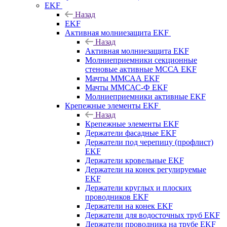
EKF
Назад
EKF
Активная молниезащита EKF
Назад
Активная молниезащита EKF
Молниеприемники секционные
стеновые активные МССА EKF
Мачты ММСАА EKF
Мачты ММСАС-Ф EKF
Молниеприемники активные EKF
Крепежные элементы EKF
Назад
Крепежные элементы EKF
Держатели фасадные EKF
Держатели под черепицу (профлист)
EKF
Держатели кровельные EKF
Держатели на конек регулируемые
EKF
Держатели круглых и плоских
проводников EKF
Держатели на конек EKF
Держатели для водосточных труб EKF
Держатели проводника на трубе EKF