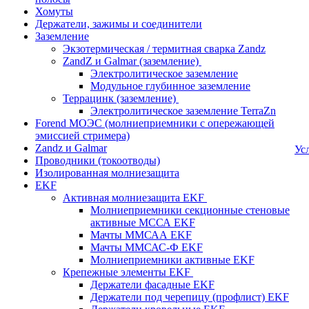
Хомуты
Держатели, зажимы и соединители
Заземление
Экзотермическая / термитная сварка Zandz
ZandZ и Galmar (заземление)
Электролитическое заземление
Модульное глубинное заземление
Террацинк (заземление)
Электролитическое заземление TerraZn
Forend МОЭС (молниеприемники с опережающей
эмиссией стримера)
Zandz и Galmar
Ус
Проводники (токоотводы)
Изолированная молниезащита
EKF
Активная молниезащита EKF
Молниеприемники секционные стеновые
активные МССА EKF
Мачты ММСАА EKF
Мачты ММСАС-Ф EKF
Молниеприемники активные EKF
Крепежные элементы EKF
Держатели фасадные EKF
Держатели под черепицу (профлист) EKF