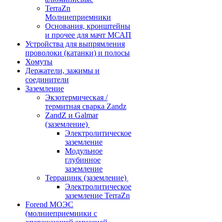
TerraZn
Молниеприемники
Основания, кронштейны
и прочее для мачт МСАП
Устройства для выпрямления
проволоки (катанки) и полосы
Хомуты
Держатели, зажимы и
соединители
Заземление
Экзотермическая /
термитная сварка Zandz
ZandZ и Galmar
(заземление)
Электролитическое
заземление
Модульное
глубинное
заземление
Террацинк (заземление)
Электролитическое
заземление TerraZn
Forend МОЭС
(молниеприемники с