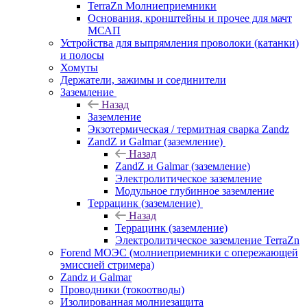
TerraZn Молниеприемники
Основания, кронштейны и прочее для мачт
МСАП
Устройства для выпрямления проволоки (катанки)
и полосы
Хомуты
Держатели, зажимы и соединители
Заземление
Назад
Заземление
Экзотермическая / термитная сварка Zandz
ZandZ и Galmar (заземление)
Назад
ZandZ и Galmar (заземление)
Электролитическое заземление
Модульное глубинное заземление
Террацинк (заземление)
Назад
Террацинк (заземление)
Электролитическое заземление TerraZn
Forend МОЭС (молниеприемники с опережающей
эмиссией стримера)
Zandz и Galmar
Проводники (токоотводы)
Изолированная молниезащита