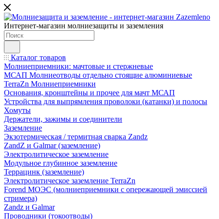
Интернет-магазин молниезащиты и заземления
Каталог товаров
Молниеприемники: мачтовые и стержневые
МСАП Молниеотводы отдельно стоящие алюминиевые
TerraZn Молниеприемники
Основания, кронштейны и прочее для мачт МСАП
Устройства для выпрямления проволоки (катанки) и полосы
Хомуты
Держатели, зажимы и соединители
Заземление
Экзотермическая / термитная сварка Zandz
ZandZ и Galmar (заземление)
Электролитическое заземление
Модульное глубинное заземление
Террацинк (заземление)
Электролитическое заземление TerraZn
Forend МОЭС (молниеприемники с опережающей эмиссией
стримера)
Zandz и Galmar
Проводники (токоотводы)