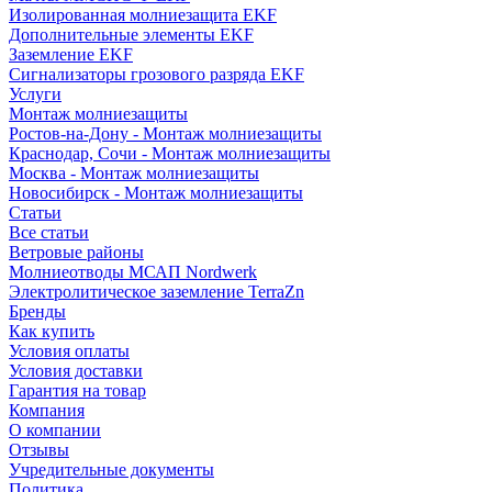
Изолированная молниезащита EKF
Дополнительные элементы EKF
Заземление EKF
Сигнализаторы грозового разряда EKF
Услуги
Монтаж молниезащиты
Ростов-на-Дону - Монтаж молниезащиты
Краснодар, Сочи - Монтаж молниезащиты
Москва - Монтаж молниезащиты
Новосибирск - Монтаж молниезащиты
Статьи
Все статьи
Ветровые районы
Молниеотводы МСАП Nordwerk
Электролитическое заземление TerraZn
Бренды
Как купить
Условия оплаты
Условия доставки
Гарантия на товар
Компания
О компании
Отзывы
Учредительные документы
Политика