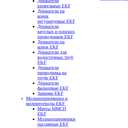
Держатели
кровельные EKF
Держатели на
конек
регулируемые EKF
Держатели
круглых и плоских
проводников EKF
Держатели на
конек EKF
Держатели для
водосточных труб
EKF
Держатели
проводника на
трубе EKF
Держатели
фальцевые EKF
Зажимы EKF
Молниеприемники и
молниеотводы EKF
Мачты ММСП
EKF
Молниеприемники
пассивные EKF