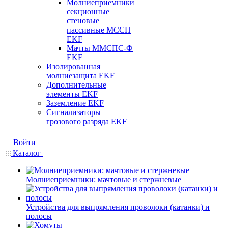
Молниеприемники
секционные
стеновые
пассивные МССП
EKF
Мачты ММСПС-Ф
EKF
Изолированная
молниезащита EKF
Дополнительные
элементы EKF
Заземление EKF
Сигнализаторы
грозового разряда EKF
Войти
Каталог
Молниеприемники: мачтовые и стержневые
Устройства для выпрямления проволоки (катанки) и
полосы