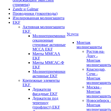
опережающей эмиссией
стримера)
Zandz и Galmar
Проводники (токоотводы)
Изолированная молниезащита
EKF
Активная молниезащита
EKF
Услуги
Молниеприемники
секционные
Монтаж
стеновые активные
молниезащиты
МССА EKF
Ростов-на-
Мачты ММСАА
Дону -
EKF
Монтаж
Мачты ММСАС-Ф
молниезащит
EKF
Краснодар,
Молниеприемники
Сочи -
активные EKF
Монтаж
Крепежные элементы
молниезащит
EKF
Москва -
Держатели
Монтаж
фасадные EKF
молниезащит
Держатели под
Новосибирск 
черепицу
Монтаж
(профлист) EKF
молниезащит