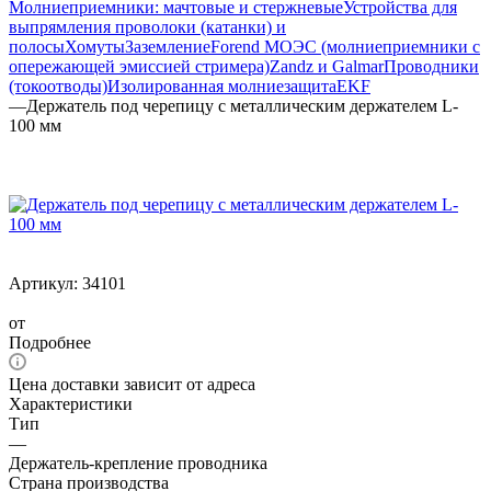
Молниеприемники: мачтовые и стержневые
Устройства для
выпрямления проволоки (катанки) и
полосы
Хомуты
Заземление
Forend МОЭС (молниеприемники с
опережающей эмиссией стримера)
Zandz и Galmar
Проводники
(токоотводы)
Изолированная молниезащита
EKF
—
Держатель под черепицу с металлическим держателем L-
100 мм
Артикул:
34101
от
Подробнее
Цена доставки зависит от адреса
Характеристики
Тип
—
Держатель-крепление проводника
Страна производства