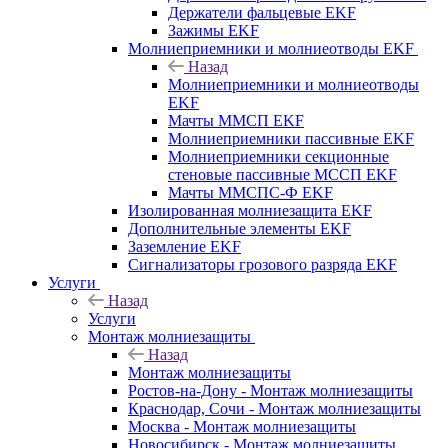
Держатели фальцевые EKF
Зажимы EKF
Молниеприемники и молниеотводы EKF
Назад
Молниеприемники и молниеотводы
EKF
Мачты ММСП EKF
Молниеприемники пассивные EKF
Молниеприемники секционные
стеновые пассивные МССП EKF
Мачты ММСПС-Ф EKF
Изолированная молниезащита EKF
Дополнительные элементы EKF
Заземление EKF
Сигнализаторы грозового разряда EKF
Услуги
Назад
Услуги
Монтаж молниезащиты
Назад
Монтаж молниезащиты
Ростов-на-Дону - Монтаж молниезащиты
Краснодар, Сочи - Монтаж молниезащиты
Москва - Монтаж молниезащиты
Новосибирск - Монтаж молниезащиты