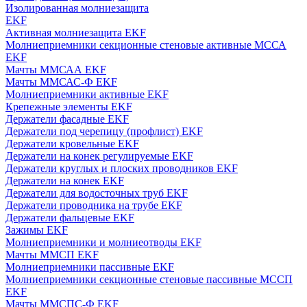
Изолированная молниезащита
EKF
Активная молниезащита EKF
Молниеприемники секционные стеновые активные МССА
EKF
Мачты ММСАА EKF
Мачты ММСАС-Ф EKF
Молниеприемники активные EKF
Крепежные элементы EKF
Держатели фасадные EKF
Держатели под черепицу (профлист) EKF
Держатели кровельные EKF
Держатели на конек регулируемые EKF
Держатели круглых и плоских проводников EKF
Держатели на конек EKF
Держатели для водосточных труб EKF
Держатели проводника на трубе EKF
Держатели фальцевые EKF
Зажимы EKF
Молниеприемники и молниеотводы EKF
Мачты ММСП EKF
Молниеприемники пассивные EKF
Молниеприемники секционные стеновые пассивные МССП
EKF
Мачты ММСПС-Ф EKF