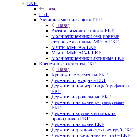
EKF
Назад
EKF
Активная молниезащита EKF
Назад
Активная молниезащита EKF
Молниеприемники секционные
стеновые активные МССА EKF
Мачты ММСАА EKF
Мачты ММСАС-Ф EKF
Молниеприемники активные EKF
Крепежные элементы EKF
Назад
Крепежные элементы EKF
Держатели фасадные EKF
Держатели под черепицу (профлист)
EKF
Держатели кровельные EKF
Держатели на конек регулируемые
EKF
Держатели круглых и плоских
проводников EKF
Держатели на конек EKF
Держатели для водосточных труб EKF
Держатели проводника на трубе EKF