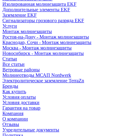
Изолированная молниезащита EKF
Дополнительные элементы EKF
Заземление EKF
Сигнализаторы грозового разряда EKF
Услуги
Монтаж молниезащиты
Ростов-на-Дону - Монтаж молниезащиты
Краснодар, Сочи - Монтаж молниезащиты
Москва - Монтаж молниезащиты
Новосибирск - Монтаж молниезащиты
Статьи
Все статьи
Ветровые районы
Молниеотводы МСАП Nordwerk
Электролитическое заземление TerraZn
Бренды
Как купить
Условия оплаты
Условия доставки
Гарантия на товар
Компания
О компании
Отзывы
Учредительные документы
Политика