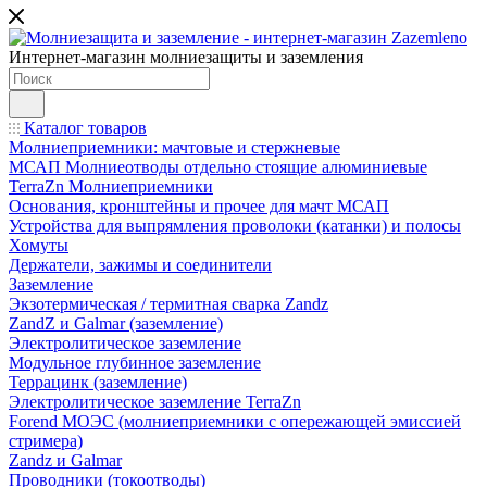
Интернет-магазин молниезащиты и заземления
Каталог товаров
Молниеприемники: мачтовые и стержневые
МСАП Молниеотводы отдельно стоящие алюминиевые
TerraZn Молниеприемники
Основания, кронштейны и прочее для мачт МСАП
Устройства для выпрямления проволоки (катанки) и полосы
Хомуты
Держатели, зажимы и соединители
Заземление
Экзотермическая / термитная сварка Zandz
ZandZ и Galmar (заземление)
Электролитическое заземление
Модульное глубинное заземление
Террацинк (заземление)
Электролитическое заземление TerraZn
Forend МОЭС (молниеприемники с опережающей эмиссией
стримера)
Zandz и Galmar
Проводники (токоотводы)