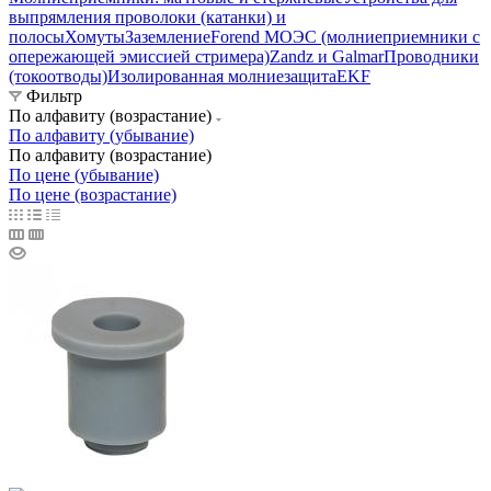
выпрямления проволоки (катанки) и
полосы
Хомуты
Заземление
Forend МОЭС (молниеприемники с
опережающей эмиссией стримера)
Zandz и Galmar
Проводники
(токоотводы)
Изолированная молниезащита
EKF
Фильтр
По алфавиту (возрастание)
По алфавиту (убывание)
По алфавиту (возрастание)
По цене (убывание)
По цене (возрастание)