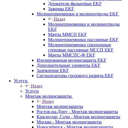
Держатели фальцевые EKF
Зажимы EKF
Молниеприемники и молниеотводы EKF
Назад
Молниеприемники и молниеотводы
EKF
Мачты ММСП EKF
Молниеприемники пассивные EKF
Молниеприемники секционные
стеновые пассивные МССП EKF
Мачты ММСПС-Ф EKF
Изолированная молниезащита EKF
Дополнительные элементы EKF
Заземление EKF
Сигнализаторы грозового разряда EKF
Услуги
Назад
Услуги
Монтаж молниезащиты
Назад
Монтаж молниезащиты
Ростов-на-Дону - Монтаж молниезащиты
Краснодар, Сочи - Монтаж молниезащиты
Москва - Монтаж молниезащиты
Новосибирск - Монтаж молниезащиты