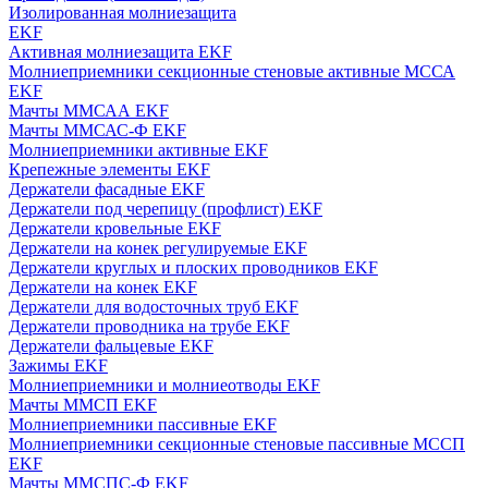
Изолированная молниезащита
EKF
Активная молниезащита EKF
Молниеприемники секционные стеновые активные МССА
EKF
Мачты ММСАА EKF
Мачты ММСАС-Ф EKF
Молниеприемники активные EKF
Крепежные элементы EKF
Держатели фасадные EKF
Держатели под черепицу (профлист) EKF
Держатели кровельные EKF
Держатели на конек регулируемые EKF
Держатели круглых и плоских проводников EKF
Держатели на конек EKF
Держатели для водосточных труб EKF
Держатели проводника на трубе EKF
Держатели фальцевые EKF
Зажимы EKF
Молниеприемники и молниеотводы EKF
Мачты ММСП EKF
Молниеприемники пассивные EKF
Молниеприемники секционные стеновые пассивные МССП
EKF
Мачты ММСПС-Ф EKF