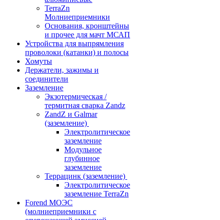
TerraZn
Молниеприемники
Основания, кронштейны
и прочее для мачт МСАП
Устройства для выпрямления
проволоки (катанки) и полосы
Хомуты
Держатели, зажимы и
соединители
Заземление
Экзотермическая /
термитная сварка Zandz
ZandZ и Galmar
(заземление)
Электролитическое
заземление
Модульное
глубинное
заземление
Террацинк (заземление)
Электролитическое
заземление TerraZn
Forend МОЭС
(молниеприемники с