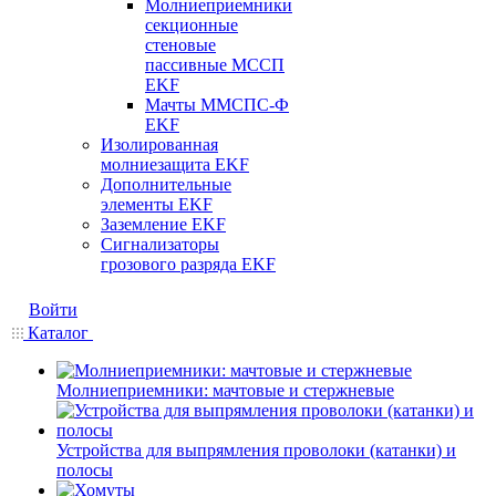
Молниеприемники
секционные
стеновые
пассивные МССП
EKF
Мачты ММСПС-Ф
EKF
Изолированная
молниезащита EKF
Дополнительные
элементы EKF
Заземление EKF
Сигнализаторы
грозового разряда EKF
Войти
Каталог
Молниеприемники: мачтовые и стержневые
Устройства для выпрямления проволоки (катанки) и
полосы