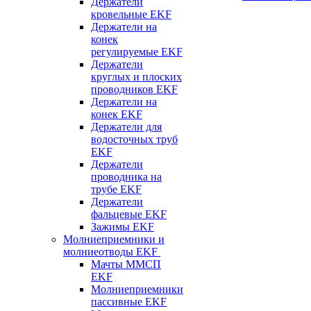
Держатели
кровельные EKF
Держатели на
конек
регулируемые EKF
Держатели
круглых и плоских
проводников EKF
Держатели на
конек EKF
Держатели для
водосточных труб
EKF
Держатели
проводника на
трубе EKF
Держатели
фальцевые EKF
Зажимы EKF
Молниеприемники и
молниеотводы EKF
Мачты ММСП
EKF
Молниеприемники
пассивные EKF