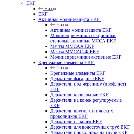
EKF
Назад
EKF
Активная молниезащита EKF
Назад
Активная молниезащита EKF
Молниеприемники секционные
стеновые активные МССА EKF
Мачты ММСАА EKF
Мачты ММСАС-Ф EKF
Молниеприемники активные EKF
Крепежные элементы EKF
Назад
Крепежные элементы EKF
Держатели фасадные EKF
Держатели под черепицу (профлист)
EKF
Держатели кровельные EKF
Держатели на конек регулируемые
EKF
Держатели круглых и плоских
проводников EKF
Держатели на конек EKF
Держатели для водосточных труб EKF
Держатели проводника на трубе EKF