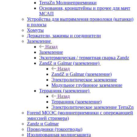
TerraZn Молниеприемники
Основания, кронштейны и прочее для мачт
МСАП
Устройства для выпрямления проволоки (катанки)
и полосы
Хомуты
Держатели, зажимы и соединители
Заземление
Назад
Заземление
Экзотермическая / термитная сварка Zandz
ZandZ и Galmar (заземление)
Назад
ZandZ и Galmar (заземление)
Электролитическое заземление
Модульное глубинное заземление
Террацинк (заземление)
Назад
Террацинк (заземление)
Электролитическое заземление TerraZn
Forend МОЭС (молниеприемники с опережающей
эмиссией стримера)
Zandz и Galmar
Проводники (токоотводы)
Изолированная молниезащита