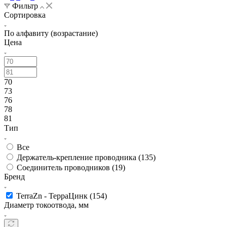
Фильтр
Сортировка
По алфавиту (возрастание)
Цена
70
73
76
78
81
Тип
Все
Держатель-крепление проводника (
135
)
Соединитель проводников (
19
)
Бренд
TerraZn - ТерраЦинк (
154
)
Диаметр токоотвода, мм