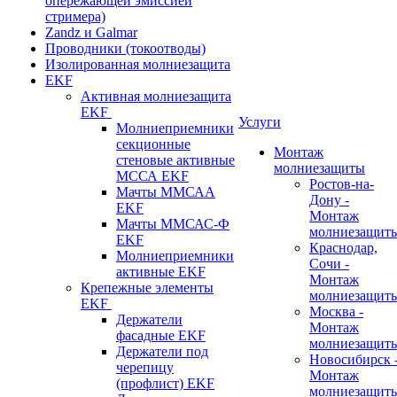
опережающей эмиссией
стримера)
Zandz и Galmar
Проводники (токоотводы)
Изолированная молниезащита
EKF
Активная молниезащита
EKF
Услуги
Молниеприемники
секционные
Монтаж
стеновые активные
молниезащиты
МССА EKF
Ростов-на-
Мачты ММСАА
Дону -
EKF
Монтаж
Мачты ММСАС-Ф
молниезащит
EKF
Краснодар,
Молниеприемники
Сочи -
активные EKF
Монтаж
Крепежные элементы
молниезащит
EKF
Москва -
Держатели
Монтаж
фасадные EKF
молниезащит
Держатели под
Новосибирск 
черепицу
Монтаж
(профлист) EKF
молниезащит