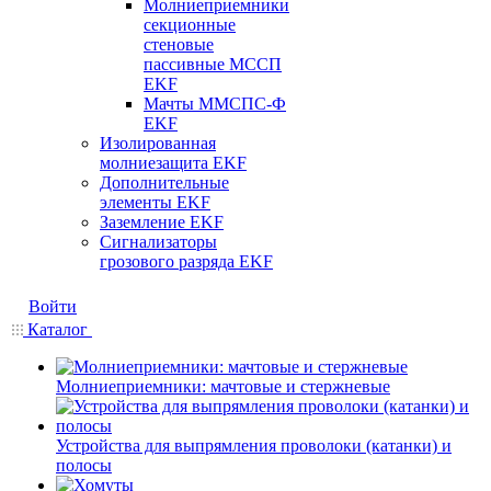
Молниеприемники
секционные
стеновые
пассивные МССП
EKF
Мачты ММСПС-Ф
EKF
Изолированная
молниезащита EKF
Дополнительные
элементы EKF
Заземление EKF
Сигнализаторы
грозового разряда EKF
Войти
Каталог
Молниеприемники: мачтовые и стержневые
Устройства для выпрямления проволоки (катанки) и
полосы