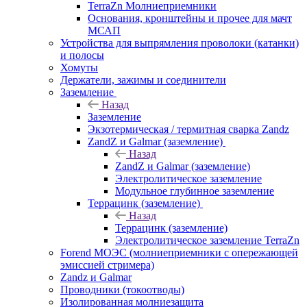
TerraZn Молниеприемники
Основания, кронштейны и прочее для мачт
МСАП
Устройства для выпрямления проволоки (катанки)
и полосы
Хомуты
Держатели, зажимы и соединители
Заземление
Назад
Заземление
Экзотермическая / термитная сварка Zandz
ZandZ и Galmar (заземление)
Назад
ZandZ и Galmar (заземление)
Электролитическое заземление
Модульное глубинное заземление
Террацинк (заземление)
Назад
Террацинк (заземление)
Электролитическое заземление TerraZn
Forend МОЭС (молниеприемники с опережающей
эмиссией стримера)
Zandz и Galmar
Проводники (токоотводы)
Изолированная молниезащита