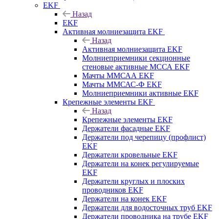
EKF
Назад
EKF
Активная молниезащита EKF
Назад
Активная молниезащита EKF
Молниеприемники секционные
стеновые активные МССА EKF
Мачты ММСАА EKF
Мачты ММСАС-Ф EKF
Молниеприемники активные EKF
Крепежные элементы EKF
Назад
Крепежные элементы EKF
Держатели фасадные EKF
Держатели под черепицу (профлист)
EKF
Держатели кровельные EKF
Держатели на конек регулируемые
EKF
Держатели круглых и плоских
проводников EKF
Держатели на конек EKF
Держатели для водосточных труб EKF
Держатели проводника на трубе EKF