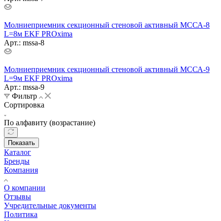
Молниеприемник секционный стеновой активный МССА-8
L=8м EKF PROxima
Арт.: mssa-8
Молниеприемник секционный стеновой активный МССА-9
L=9м EKF PROxima
Арт.: mssa-9
Фильтр
Сортировка
По алфавиту (возрастание)
Показать
Каталог
Бренды
Компания
О компании
Отзывы
Учредительные документы
Политика