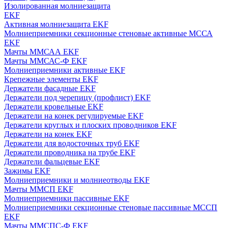
Изолированная молниезащита
EKF
Активная молниезащита EKF
Молниеприемники секционные стеновые активные МССА
EKF
Мачты ММСАА EKF
Мачты ММСАС-Ф EKF
Молниеприемники активные EKF
Крепежные элементы EKF
Держатели фасадные EKF
Держатели под черепицу (профлист) EKF
Держатели кровельные EKF
Держатели на конек регулируемые EKF
Держатели круглых и плоских проводников EKF
Держатели на конек EKF
Держатели для водосточных труб EKF
Держатели проводника на трубе EKF
Держатели фальцевые EKF
Зажимы EKF
Молниеприемники и молниеотводы EKF
Мачты ММСП EKF
Молниеприемники пассивные EKF
Молниеприемники секционные стеновые пассивные МССП
EKF
Мачты ММСПС-Ф EKF