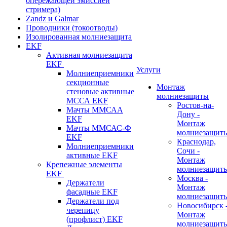
опережающей эмиссией
стримера)
Zandz и Galmar
Проводники (токоотводы)
Изолированная молниезащита
EKF
Активная молниезащита
EKF
Услуги
Молниеприемники
секционные
Монтаж
стеновые активные
молниезащиты
МССА EKF
Ростов-на-
Мачты ММСАА
Дону -
EKF
Монтаж
Мачты ММСАС-Ф
молниезащит
EKF
Краснодар,
Молниеприемники
Сочи -
активные EKF
Монтаж
Крепежные элементы
молниезащит
EKF
Москва -
Держатели
Монтаж
фасадные EKF
молниезащит
Держатели под
Новосибирск 
черепицу
Монтаж
(профлист) EKF
молниезащит