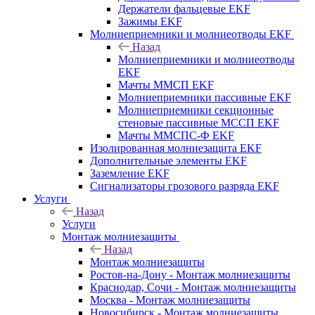
Держатели фальцевые EKF
Зажимы EKF
Молниеприемники и молниеотводы EKF
Назад
Молниеприемники и молниеотводы
EKF
Мачты ММСП EKF
Молниеприемники пассивные EKF
Молниеприемники секционные
стеновые пассивные МССП EKF
Мачты ММСПС-Ф EKF
Изолированная молниезащита EKF
Дополнительные элементы EKF
Заземление EKF
Сигнализаторы грозового разряда EKF
Услуги
Назад
Услуги
Монтаж молниезащиты
Назад
Монтаж молниезащиты
Ростов-на-Дону - Монтаж молниезащиты
Краснодар, Сочи - Монтаж молниезащиты
Москва - Монтаж молниезащиты
Новосибирск - Монтаж молниезащиты