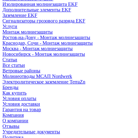
Изолированная молниезащита EKF
Дополнительные элементы EKF
Заземление EKF
Сигнализаторы грозового разряда EKF
Услуги
Монтаж молниезащиты
Ростов-на-Дону - Монтаж молниезащиты
Краснодар, Сочи - Монтаж молниезащиты
Москва - Монтаж молниезащиты
Новосибирск - Монтаж молниезащиты
Статьи
Все статьи
Ветровые районы
Молниеотводы МСАП Nordwerk
Электролитическое заземление TerraZn
Бренды
Как купить
Условия оплаты
Условия доставки
Гарантия на товар
Компания
О компании
Отзывы
Учредительные документы
Политика