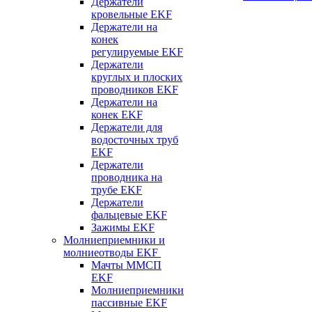
Держатели
кровельные EKF
Держатели на
конек
регулируемые EKF
Держатели
круглых и плоских
проводников EKF
Держатели на
конек EKF
Держатели для
водосточных труб
EKF
Держатели
проводника на
трубе EKF
Держатели
фальцевые EKF
Зажимы EKF
Молниеприемники и
молниеотводы EKF
Мачты ММСП
EKF
Молниеприемники
пассивные EKF