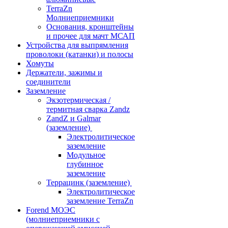
TerraZn
Молниеприемники
Основания, кронштейны
и прочее для мачт МСАП
Устройства для выпрямления
проволоки (катанки) и полосы
Хомуты
Держатели, зажимы и
соединители
Заземление
Экзотермическая /
термитная сварка Zandz
ZandZ и Galmar
(заземление)
Электролитическое
заземление
Модульное
глубинное
заземление
Террацинк (заземление)
Электролитическое
заземление TerraZn
Forend МОЭС
(молниеприемники с