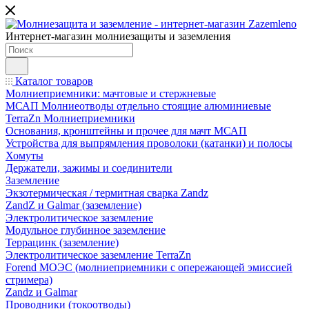
Интернет-магазин молниезащиты и заземления
Каталог товаров
Молниеприемники: мачтовые и стержневые
МСАП Молниеотводы отдельно стоящие алюминиевые
TerraZn Молниеприемники
Основания, кронштейны и прочее для мачт МСАП
Устройства для выпрямления проволоки (катанки) и полосы
Хомуты
Держатели, зажимы и соединители
Заземление
Экзотермическая / термитная сварка Zandz
ZandZ и Galmar (заземление)
Электролитическое заземление
Модульное глубинное заземление
Террацинк (заземление)
Электролитическое заземление TerraZn
Forend МОЭС (молниеприемники с опережающей эмиссией
стримера)
Zandz и Galmar
Проводники (токоотводы)