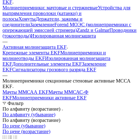
EKF
Молниеприемники: мачтовые и стержневые
Устройства для
выпрямления проволоки (катанки) и
полосы
Хомуты
Держатели, зажимы и
соединители
Заземление
Forend МОЭС (молниеприемники с
опережающей эмиссией стримера)
Zandz и Galmar
Проводники
(токоотводы)
Изолированная молниезащита
—
Активная молниезащита EKF
Крепежные элементы EKF
Молниеприемники и
молниеотводы EKF
Изолированная молниезащита
EKF
Дополнительные элементы EKF
Заземление
EKF
Сигнализаторы грозового разряда EKF
—
Молниеприемники секционные стеновые активные МССА
EKF
Мачты ММСАА EKF
Мачты ММСАС-Ф
EKF
Молниеприемники активные EKF
Фильтр
По алфавиту (возрастание)
По алфавиту (убывание)
По алфавиту (возрастание)
По цене (убывание)
По цене (возрастание)