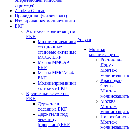
опережающей эмиссией
стримера)
Zandz и Galmar
Проводники (токоотводы)
Изолированная молниезащита
EKF
Активная молниезащита
EKF
Услуги
Молниеприемники
секционные
Монтаж
стеновые активные
молниезащиты
МССА EKF
Ростов-на-
Мачты ММСАА
Дону -
EKF
Монтаж
Мачты ММСАС-Ф
молниезащит
EKF
Краснодар,
Молниеприемники
Сочи -
активные EKF
Монтаж
Крепежные элементы
молниезащит
EKF
Москва -
Держатели
Монтаж
фасадные EKF
молниезащит
Держатели под
Новосибирск 
черепицу
Монтаж
(профлист) EKF
молниезащит