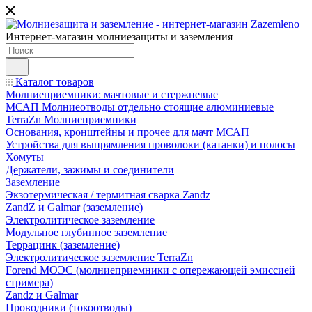
Интернет-магазин молниезащиты и заземления
Каталог товаров
Молниеприемники: мачтовые и стержневые
МСАП Молниеотводы отдельно стоящие алюминиевые
TerraZn Молниеприемники
Основания, кронштейны и прочее для мачт МСАП
Устройства для выпрямления проволоки (катанки) и полосы
Хомуты
Держатели, зажимы и соединители
Заземление
Экзотермическая / термитная сварка Zandz
ZandZ и Galmar (заземление)
Электролитическое заземление
Модульное глубинное заземление
Террацинк (заземление)
Электролитическое заземление TerraZn
Forend МОЭС (молниеприемники с опережающей эмиссией
стримера)
Zandz и Galmar
Проводники (токоотводы)