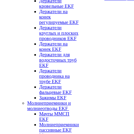
Держатели
кровельные EKF
Держатели на
конек
регулируемые EKF
Держатели
круглых и плоских
проводников EKF
Держатели на
конек EKF
Держатели для
водосточных труб
EKF
Держатели
проводника на
трубе EKF
Держатели
фальцевые EKF
Зажимы EKF
Молниеприемники и
молниеотводы EKF
Мачты ММСП
EKF
Молниеприемники
пассивные EKF