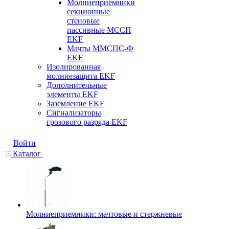
Молниеприемники
секционные
стеновые
пассивные МССП
EKF
Мачты ММСПС-Ф
EKF
Изолированная
молниезащита EKF
Дополнительные
элементы EKF
Заземление EKF
Сигнализаторы
грозового разряда EKF
Войти
Каталог
Молниеприемники: мачтовые и стержневые