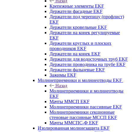
Назад
Крепежные элементы EKF
Держатели фасадные EKF
Держатели под черепицу (профлист)
EKF
Держатели кровельные EKF
Держатели на конек регулируемые
EKF
Держатели круглых и плоских
проводников EKF
Держатели на конек EKF
Держатели для водосточных труб EKF
Держатели проводника на трубе EKF
Держатели фальцевые EKF
Зажимы EKF
Молниеприемники и молниеотводы EKF
Назад
Молниеприемники и молниеотводы
EKF
Мачты ММСП EKF
Молниеприемники пассивные EKF
Молниеприемники секционные
стеновые пассивные МССП EKF
Мачты ММСПС-Ф EKF
Изолированная молниезащита EKF