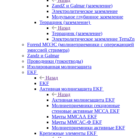
Назад
ZandZ и Galmar (заземление)
Электролитическое заземление
Модульное глубинное заземление
Террацинк (заземление)
Назад
Террацинк (заземление)
Электролитическое заземление TerraZn
Forend МОЭС (молниеприемники с опережающей
эмиссией стримера)
Zandz и Galmar
Проводники (токоотводы)
Изолированная молниезащита
EKF
Назад
EKF
Активная молниезащита EKF
Назад
Активная молниезащита EKF
Молниеприемники секционные
стеновые активные МССА EKF
Мачты ММСАА EKF
Мачты ММСАС-Ф EKF
Молниеприемники активные EKF
Крепежные элементы EKF