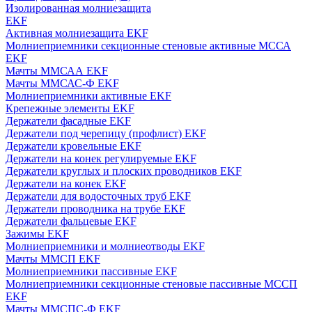
Изолированная молниезащита
EKF
Активная молниезащита EKF
Молниеприемники секционные стеновые активные МССА
EKF
Мачты ММСАА EKF
Мачты ММСАС-Ф EKF
Молниеприемники активные EKF
Крепежные элементы EKF
Держатели фасадные EKF
Держатели под черепицу (профлист) EKF
Держатели кровельные EKF
Держатели на конек регулируемые EKF
Держатели круглых и плоских проводников EKF
Держатели на конек EKF
Держатели для водосточных труб EKF
Держатели проводника на трубе EKF
Держатели фальцевые EKF
Зажимы EKF
Молниеприемники и молниеотводы EKF
Мачты ММСП EKF
Молниеприемники пассивные EKF
Молниеприемники секционные стеновые пассивные МССП
EKF
Мачты ММСПС-Ф EKF