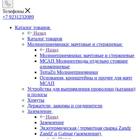
Телефоны
+7 9231232089
Каталог товаров
Назад
Каталог товаров
Молниеприемники: мачтовые и стержневые
Назад
Молниеприемники: мачтовые и стержневые
МСАП Молниеотводы отдельно стоящие
алюминиевые
TerraZn Молниеприемники
Основания, кронштейны и прочее для мачт
МСАП
Устройства для выпрямления проволоки (катанки)
и полосы
Хомуты
Держатели, зажимы и соединители
Заземление
Назад
Заземление
Экзотермическая / термитная сварка Zandz
ZandZ и Galmar (заземление)