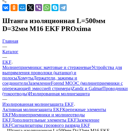
Штанга изоляционная L=500мм
D=32мм М16 EKF PROxima
Главная
—
Каталог
—
EKF
Молниеприемники: мачтовые и стержневые
Устройства для
выпрямления проволоки (катанки) и
полосы
Хомуты
Держатели, зажимы и
соединители
Заземление
Forend МОЭС (молниеприемники с
опережающей эмиссией стримера)
Zandz и Galmar
Проводники
(токоотводы)
Изолированная молниезащита
—
Изолированная молниезащита EKF
Активная молниезащита EKF
Крепежные элементы
EKF
Молниеприемники и молниеотводы
EKF
Дополнительные элементы EKF
Заземление
EKF
Сигнализаторы грозового разряда EKF
—
Штанга изоляционная L=500мм D=32мм М16 EKF