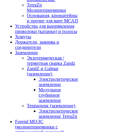
TerraZn
Молниеприемники
Основания, кронштейны
и прочее для мачт МСАП
Устройства для выпрямления
проволоки (катанки) и полосы
Хомуты
Держатели, зажимы и
соединители
Заземление
Экзотермическая /
термитная сварка Zandz
ZandZ и Galmar
(заземление)
Электролитическое
заземление
Модульное
глубинное
заземление
Террацинк (заземление)
Электролитическое
заземление TerraZn
Forend МОЭС
(молниеприемники с