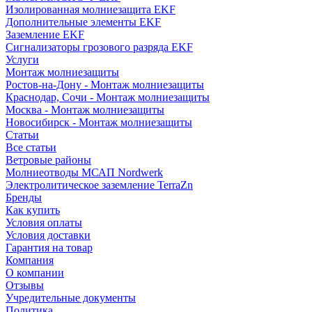
Изолированная молниезащита EKF
Дополнительные элементы EKF
Заземление EKF
Сигнализаторы грозового разряда EKF
Услуги
Монтаж молниезащиты
Ростов-на-Дону - Монтаж молниезащиты
Краснодар, Сочи - Монтаж молниезащиты
Москва - Монтаж молниезащиты
Новосибирск - Монтаж молниезащиты
Статьи
Все статьи
Ветровые районы
Молниеотводы МСАП Nordwerk
Электролитическое заземление TerraZn
Бренды
Как купить
Условия оплаты
Условия доставки
Гарантия на товар
Компания
О компании
Отзывы
Учредительные документы
Политика