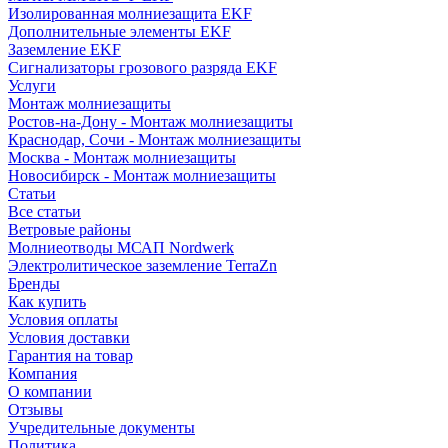
Изолированная молниезащита EKF
Дополнительные элементы EKF
Заземление EKF
Сигнализаторы грозового разряда EKF
Услуги
Монтаж молниезащиты
Ростов-на-Дону - Монтаж молниезащиты
Краснодар, Сочи - Монтаж молниезащиты
Москва - Монтаж молниезащиты
Новосибирск - Монтаж молниезащиты
Статьи
Все статьи
Ветровые районы
Молниеотводы МСАП Nordwerk
Электролитическое заземление TerraZn
Бренды
Как купить
Условия оплаты
Условия доставки
Гарантия на товар
Компания
О компании
Отзывы
Учредительные документы
Политика