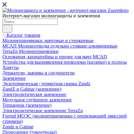
Интернет-магазин молниезащиты и заземления
Каталог товаров
Молниеприемники: мачтовые и стержневые
МСАП Молниеотводы отдельно стоящие алюминиевые
TerraZn Молниеприемники
Основания, кронштейны и прочее для мачт МСАП
Устройства для выпрямления проволоки (катанки) и полосы
Хомуты
Держатели, зажимы и соединители
Заземление
Экзотермическая / термитная сварка Zandz
ZandZ и Galmar (заземление)
Электролитическое заземление
Модульное глубинное заземление
Террацинк (заземление)
Электролитическое заземление TerraZn
Forend МОЭС (молниеприемники с опережающей эмиссией
стримера)
Zandz и Galmar
Проводники (токоотводы)