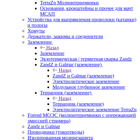
TerraZn Молниеприемники
Основания, кронштейны и прочее для мачт
МСАП
Устройства для выпрямления проволоки (катанки)
и полосы
Хомуты
Держатели, зажимы и соединители
Заземление
Назад
Заземление
Экзотермическая / термитная сварка Zandz
ZandZ и Galmar (заземление)
Назад
ZandZ и Galmar (заземление)
Электролитическое заземление
Модульное глубинное заземление
Террацинк (заземление)
Назад
Террацинк (заземление)
Электролитическое заземление TerraZn
Forend МОЭС (молниеприемники с опережающей
эмиссией стримера)
Zandz и Galmar
Проводники (токоотводы)
Изолированная молниезащита