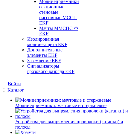
Молниеприемники
секционные
стеновые
пассивные МССП
EKF
Мачты ММСПС-Ф
EKF
Изолированная
молниезащита EKF
Дополнительные
элементы EKF
Заземление EKF
Сигнализаторы
грозового разряда EKF
Войти
Каталог
Молниеприемники: мачтовые и стержневые
Устройства для выпрямления проволоки (катанки) и
полосы