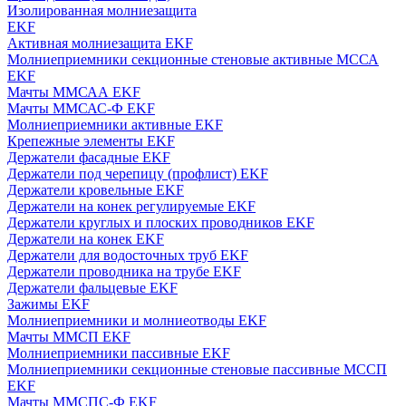
Изолированная молниезащита
EKF
Активная молниезащита EKF
Молниеприемники секционные стеновые активные МССА
EKF
Мачты ММСАА EKF
Мачты ММСАС-Ф EKF
Молниеприемники активные EKF
Крепежные элементы EKF
Держатели фасадные EKF
Держатели под черепицу (профлист) EKF
Держатели кровельные EKF
Держатели на конек регулируемые EKF
Держатели круглых и плоских проводников EKF
Держатели на конек EKF
Держатели для водосточных труб EKF
Держатели проводника на трубе EKF
Держатели фальцевые EKF
Зажимы EKF
Молниеприемники и молниеотводы EKF
Мачты ММСП EKF
Молниеприемники пассивные EKF
Молниеприемники секционные стеновые пассивные МССП
EKF
Мачты ММСПС-Ф EKF