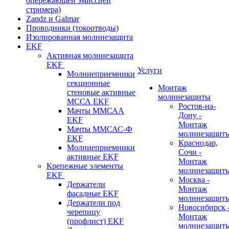
опережающей эмиссией
стримера)
Zandz и Galmar
Проводники (токоотводы)
Изолированная молниезащита
EKF
Активная молниезащита
EKF
Услуги
Молниеприемники
секционные
Монтаж
стеновые активные
молниезащиты
МССА EKF
Ростов-на-
Мачты ММСАА
Дону -
EKF
Монтаж
Мачты ММСАС-Ф
молниезащит
EKF
Краснодар,
Молниеприемники
Сочи -
активные EKF
Монтаж
Крепежные элементы
молниезащит
EKF
Москва -
Держатели
Монтаж
фасадные EKF
молниезащит
Держатели под
Новосибирск 
черепицу
Монтаж
(профлист) EKF
молниезащит