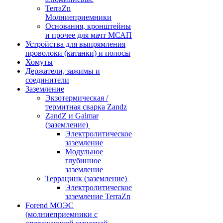
TerraZn
Молниеприемники
Основания, кронштейны
и прочее для мачт МСАП
Устройства для выпрямления
проволоки (катанки) и полосы
Хомуты
Держатели, зажимы и
соединители
Заземление
Экзотермическая /
термитная сварка Zandz
ZandZ и Galmar
(заземление)
Электролитическое
заземление
Модульное
глубинное
заземление
Террацинк (заземление)
Электролитическое
заземление TerraZn
Forend МОЭС
(молниеприемники с