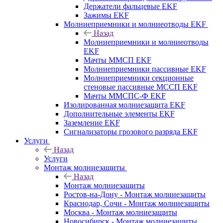
Держатели фальцевые EKF
Зажимы EKF
Молниеприемники и молниеотводы EKF
Назад
Молниеприемники и молниеотводы
EKF
Мачты ММСП EKF
Молниеприемники пассивные EKF
Молниеприемники секционные
стеновые пассивные МССП EKF
Мачты ММСПС-Ф EKF
Изолированная молниезащита EKF
Дополнительные элементы EKF
Заземление EKF
Сигнализаторы грозового разряда EKF
Услуги
Назад
Услуги
Монтаж молниезащиты
Назад
Монтаж молниезащиты
Ростов-на-Дону - Монтаж молниезащиты
Краснодар, Сочи - Монтаж молниезащиты
Москва - Монтаж молниезащиты
Новосибирск - Монтаж молниезащиты