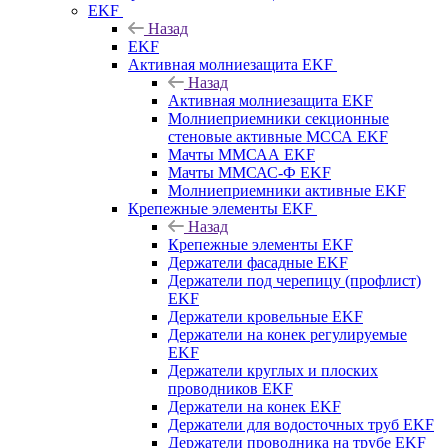
EKF
Назад
EKF
Активная молниезащита EKF
Назад
Активная молниезащита EKF
Молниеприемники секционные
стеновые активные МССА EKF
Мачты ММСАА EKF
Мачты ММСАС-Ф EKF
Молниеприемники активные EKF
Крепежные элементы EKF
Назад
Крепежные элементы EKF
Держатели фасадные EKF
Держатели под черепицу (профлист)
EKF
Держатели кровельные EKF
Держатели на конек регулируемые
EKF
Держатели круглых и плоских
проводников EKF
Держатели на конек EKF
Держатели для водосточных труб EKF
Держатели проводника на трубе EKF