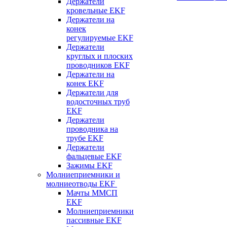
Держатели
кровельные EKF
Держатели на
конек
регулируемые EKF
Держатели
круглых и плоских
проводников EKF
Держатели на
конек EKF
Держатели для
водосточных труб
EKF
Держатели
проводника на
трубе EKF
Держатели
фальцевые EKF
Зажимы EKF
Молниеприемники и
молниеотводы EKF
Мачты ММСП
EKF
Молниеприемники
пассивные EKF