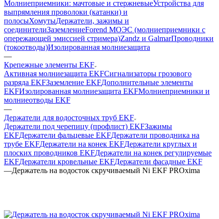
Молниеприемники: мачтовые и стержневые
Устройства для
выпрямления проволоки (катанки) и
полосы
Хомуты
Держатели, зажимы и
соединители
Заземление
Forend МОЭС (молниеприемники с
опережающей эмиссией стримера)
Zandz и Galmar
Проводники
(токоотводы)
Изолированная молниезащита
—
Крепежные элементы EKF
Активная молниезащита EKF
Сигнализаторы грозового
разряда EKF
Заземление EKF
Дополнительные элементы
EKF
Изолированная молниезащита EKF
Молниеприемники и
молниеотводы EKF
—
Держатели для водосточных труб EKF
Держатели под черепицу (профлист) EKF
Зажимы
EKF
Держатели фальцевые EKF
Держатели проводника на
трубе EKF
Держатели на конек EKF
Держатели круглых и
плоских проводников EKF
Держатели на конек регулируемые
EKF
Держатели кровельные EKF
Держатели фасадные EKF
—
Держатель на водосток скручиваемый Ni EKF PROxima