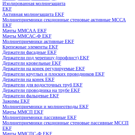
Изолированная молниезащита
EKF
Активная молниезащита EKF
Молниеприемники секционные стеновые активные МССА
EKF
Мачты ММСАА EKF
Мачты ММСАС-Ф EKF
Молниеприемники активные EKF
Крепежные элементы EKF
Держатели фасадные EKF
Держатели под черепицу (профлист) EKF
Держатели кровельные EKF
Держатели на конек регулируемые EKF
Держатели круглых и плоских проводников EKF
Держатели на конек EKF
Держатели для водосточных труб EKF
Держатели проводника на трубе EKF
Держатели фальцевые EKF
Зажимы EKF
Молниеприемники и молниеотводы EKF
Мачты ММСП EKF
Молниеприемники пассивные EKF
Молниеприемники секционные стеновые пассивные МССП
EKF
Мачты ММСПС-Ф EKF