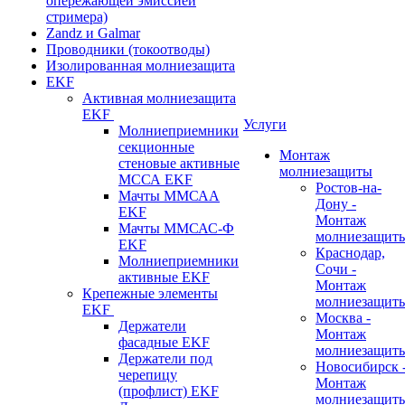
опережающей эмиссией
стримера)
Zandz и Galmar
Проводники (токоотводы)
Изолированная молниезащита
EKF
Активная молниезащита
EKF
Услуги
Молниеприемники
секционные
Монтаж
стеновые активные
молниезащиты
МССА EKF
Ростов-на-
Мачты ММСАА
Дону -
EKF
Монтаж
Мачты ММСАС-Ф
молниезащит
EKF
Краснодар,
Молниеприемники
Сочи -
активные EKF
Монтаж
Крепежные элементы
молниезащит
EKF
Москва -
Держатели
Монтаж
фасадные EKF
молниезащит
Держатели под
Новосибирск 
черепицу
Монтаж
(профлист) EKF
молниезащит