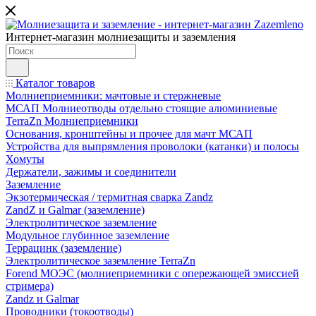
Интернет-магазин молниезащиты и заземления
Каталог товаров
Молниеприемники: мачтовые и стержневые
МСАП Молниеотводы отдельно стоящие алюминиевые
TerraZn Молниеприемники
Основания, кронштейны и прочее для мачт МСАП
Устройства для выпрямления проволоки (катанки) и полосы
Хомуты
Держатели, зажимы и соединители
Заземление
Экзотермическая / термитная сварка Zandz
ZandZ и Galmar (заземление)
Электролитическое заземление
Модульное глубинное заземление
Террацинк (заземление)
Электролитическое заземление TerraZn
Forend МОЭС (молниеприемники с опережающей эмиссией
стримера)
Zandz и Galmar
Проводники (токоотводы)