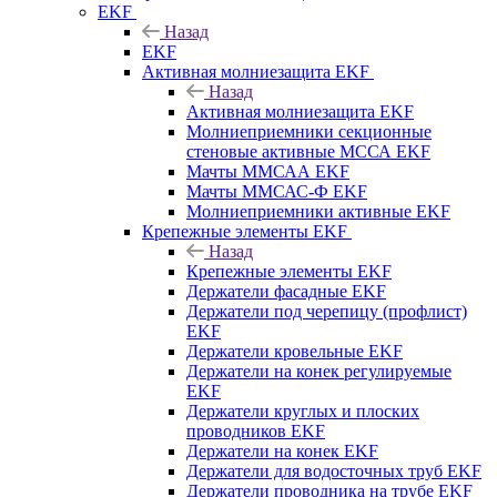
EKF
Назад
EKF
Активная молниезащита EKF
Назад
Активная молниезащита EKF
Молниеприемники секционные
стеновые активные МССА EKF
Мачты ММСАА EKF
Мачты ММСАС-Ф EKF
Молниеприемники активные EKF
Крепежные элементы EKF
Назад
Крепежные элементы EKF
Держатели фасадные EKF
Держатели под черепицу (профлист)
EKF
Держатели кровельные EKF
Держатели на конек регулируемые
EKF
Держатели круглых и плоских
проводников EKF
Держатели на конек EKF
Держатели для водосточных труб EKF
Держатели проводника на трубе EKF