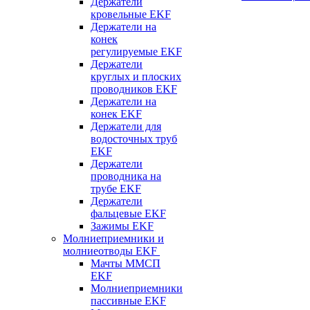
Держатели
кровельные EKF
Держатели на
конек
регулируемые EKF
Держатели
круглых и плоских
проводников EKF
Держатели на
конек EKF
Держатели для
водосточных труб
EKF
Держатели
проводника на
трубе EKF
Держатели
фальцевые EKF
Зажимы EKF
Молниеприемники и
молниеотводы EKF
Мачты ММСП
EKF
Молниеприемники
пассивные EKF