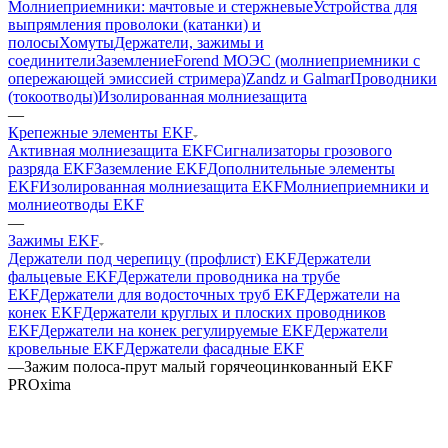
Молниеприемники: мачтовые и стержневые
Устройства для
выпрямления проволоки (катанки) и
полосы
Хомуты
Держатели, зажимы и
соединители
Заземление
Forend МОЭС (молниеприемники с
опережающей эмиссией стримера)
Zandz и Galmar
Проводники
(токоотводы)
Изолированная молниезащита
—
Крепежные элементы EKF
Активная молниезащита EKF
Сигнализаторы грозового
разряда EKF
Заземление EKF
Дополнительные элементы
EKF
Изолированная молниезащита EKF
Молниеприемники и
молниеотводы EKF
—
Зажимы EKF
Держатели под черепицу (профлист) EKF
Держатели
фальцевые EKF
Держатели проводника на трубе
EKF
Держатели для водосточных труб EKF
Держатели на
конек EKF
Держатели круглых и плоских проводников
EKF
Держатели на конек регулируемые EKF
Держатели
кровельные EKF
Держатели фасадные EKF
—
Зажим полоса-прут малый горячеоцинкованный EKF
PROxima