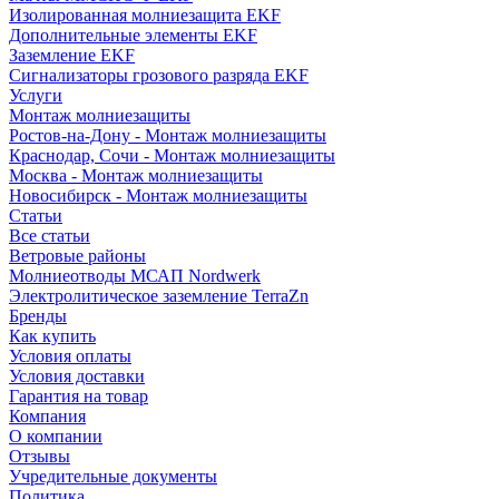
Изолированная молниезащита EKF
Дополнительные элементы EKF
Заземление EKF
Сигнализаторы грозового разряда EKF
Услуги
Монтаж молниезащиты
Ростов-на-Дону - Монтаж молниезащиты
Краснодар, Сочи - Монтаж молниезащиты
Москва - Монтаж молниезащиты
Новосибирск - Монтаж молниезащиты
Статьи
Все статьи
Ветровые районы
Молниеотводы МСАП Nordwerk
Электролитическое заземление TerraZn
Бренды
Как купить
Условия оплаты
Условия доставки
Гарантия на товар
Компания
О компании
Отзывы
Учредительные документы
Политика