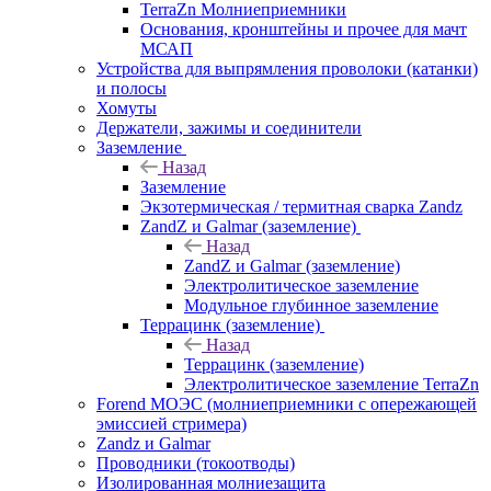
TerraZn Молниеприемники
Основания, кронштейны и прочее для мачт
МСАП
Устройства для выпрямления проволоки (катанки)
и полосы
Хомуты
Держатели, зажимы и соединители
Заземление
Назад
Заземление
Экзотермическая / термитная сварка Zandz
ZandZ и Galmar (заземление)
Назад
ZandZ и Galmar (заземление)
Электролитическое заземление
Модульное глубинное заземление
Террацинк (заземление)
Назад
Террацинк (заземление)
Электролитическое заземление TerraZn
Forend МОЭС (молниеприемники с опережающей
эмиссией стримера)
Zandz и Galmar
Проводники (токоотводы)
Изолированная молниезащита