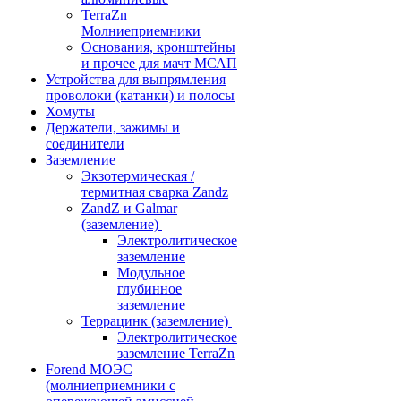
TerraZn
Молниеприемники
Основания, кронштейны
и прочее для мачт МСАП
Устройства для выпрямления
проволоки (катанки) и полосы
Хомуты
Держатели, зажимы и
соединители
Заземление
Экзотермическая /
термитная сварка Zandz
ZandZ и Galmar
(заземление)
Электролитическое
заземление
Модульное
глубинное
заземление
Террацинк (заземление)
Электролитическое
заземление TerraZn
Forend МОЭС
(молниеприемники с