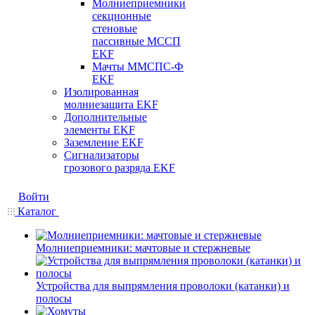
Молниеприемники
секционные
стеновые
пассивные МССП
EKF
Мачты ММСПС-Ф
EKF
Изолированная
молниезащита EKF
Дополнительные
элементы EKF
Заземление EKF
Сигнализаторы
грозового разряда EKF
Войти
Каталог
Молниеприемники: мачтовые и стержневые
Устройства для выпрямления проволоки (катанки) и
полосы