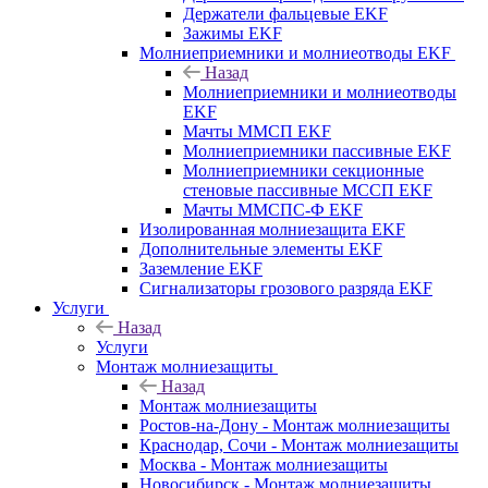
Держатели фальцевые EKF
Зажимы EKF
Молниеприемники и молниеотводы EKF
Назад
Молниеприемники и молниеотводы
EKF
Мачты ММСП EKF
Молниеприемники пассивные EKF
Молниеприемники секционные
стеновые пассивные МССП EKF
Мачты ММСПС-Ф EKF
Изолированная молниезащита EKF
Дополнительные элементы EKF
Заземление EKF
Сигнализаторы грозового разряда EKF
Услуги
Назад
Услуги
Монтаж молниезащиты
Назад
Монтаж молниезащиты
Ростов-на-Дону - Монтаж молниезащиты
Краснодар, Сочи - Монтаж молниезащиты
Москва - Монтаж молниезащиты
Новосибирск - Монтаж молниезащиты