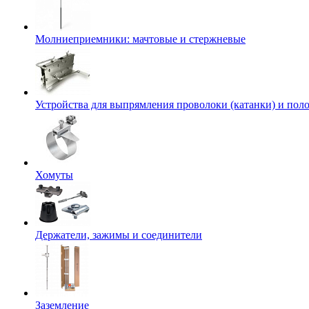
Молниеприемники: мачтовые и стержневые
Устройства для выпрямления проволоки (катанки) и пол
Хомуты
Держатели, зажимы и соединители
Заземление