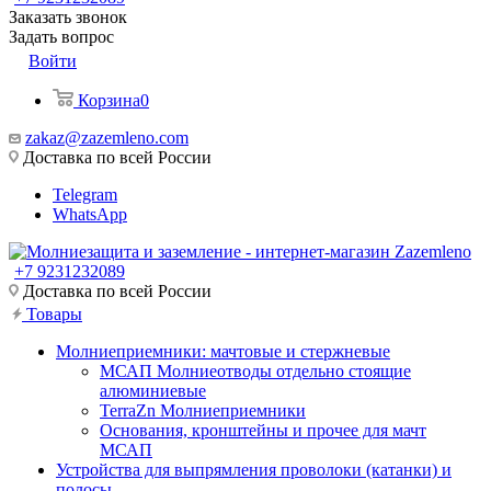
Заказать звонок
Задать вопрос
Войти
Корзина
0
zakaz@zazemleno.com
Доставка по всей России
Telegram
WhatsApp
+7 9231232089
Доставка по всей России
Товары
Молниеприемники: мачтовые и стержневые
МСАП Молниеотводы отдельно стоящие
алюминиевые
TerraZn Молниеприемники
Основания, кронштейны и прочее для мачт
МСАП
Устройства для выпрямления проволоки (катанки) и
полосы