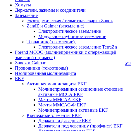
Хомуты
Держатели, зажимы и соединители
Заземление
Экзотермическая / термитная сварка Zandz
ZandZ и Galmar (заземление)
Электролитическое заземление
Модульное глубинное заземление
Террацинк (заземление)
Электролитическое заземление TerraZn
Forend МОЭС (молниеприемники с опережающей
эмиссией стримера)
Zandz и Galmar
Ус
Проводники (токоотводы)
Изолированная молниезащита
EKF
Активная молниезащита EKF
Молниеприемники секционные стеновые
активные МССА EKF
Мачты ММСАА EKF
Мачты ММСАС-Ф EKF
Молниеприемники активные EKF
Крепежные элементы EKF
Держатели фасадные EKF
Держатели под черепицу (профлист) EKF