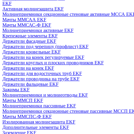
EKF
Активная молниезащита EKF
Молниеприемники секционные стеновые активные МССА EK
Мачты ММСАА EKF
Мачты ММСАС-Ф EKF
Молниеприемники активные EKF
Крепежные элементы EKF
Держатели фасадные EKF
Держатели под черепицу (профлист) EKF
Держатели кровельные EKF
Держатели на конек регулируемые EKF
Держатели круглых и плоских проводников EKF
Держатели на конек EKF
Держатели для водосточных труб EKF
Держатели проводника на трубе EKF
Держатели фальцевые EKF
Зажимы EKF
Молниеприемники и молниеотводы EKF
Мачты ММСП EKF
Молниеприемники пассивные EKF
Молниеприемники секционные стеновые пассивные МССП E
Мачты ММСПС-Ф EKF
Изолированная молниезащита EKF
Дополнительные элементы EKF
Заземление EKF