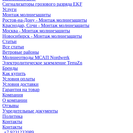
Сигнализаторы грозового разряда EKF
Услуги
Монтаж молниезащиты
Ростов-на-Дону - Монтаж молниезащиты
Краснодар, Сочи - Монтаж молниезащиты
Москва - Монтаж молниезащиты
Новосибирск - Монтаж молниезащиты
Статьи
Все статьи
Ветровые районы
Молниеотводы МСАП Nordwerk
Электролитическое заземление TerraZn
Бренды
Как купить
Условия оплаты
Условия доставки
Гарантия на товар
Компания
О компании
Отзывы
Учредительные документы
Политика
Контакты
Контакты
+7 9231232089