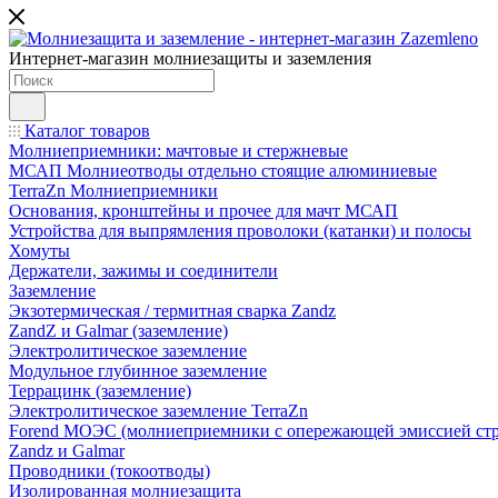
Интернет-магазин молниезащиты и заземления
Каталог товаров
Молниеприемники: мачтовые и стержневые
МСАП Молниеотводы отдельно стоящие алюминиевые
TerraZn Молниеприемники
Основания, кронштейны и прочее для мачт МСАП
Устройства для выпрямления проволоки (катанки) и полосы
Хомуты
Держатели, зажимы и соединители
Заземление
Экзотермическая / термитная сварка Zandz
ZandZ и Galmar (заземление)
Электролитическое заземление
Модульное глубинное заземление
Террацинк (заземление)
Электролитическое заземление TerraZn
Forend МОЭС (молниеприемники с опережающей эмиссией стр
Zandz и Galmar
Проводники (токоотводы)
Изолированная молниезащита