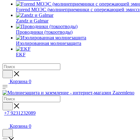
Forend МОЭС (молниеприемники с опережающей эмисси
Zandz и Galmar
Проводники (токоотводы)
Изолированная молниезащита
EKF
Корзина
0
+7 9231232089
Корзина
0