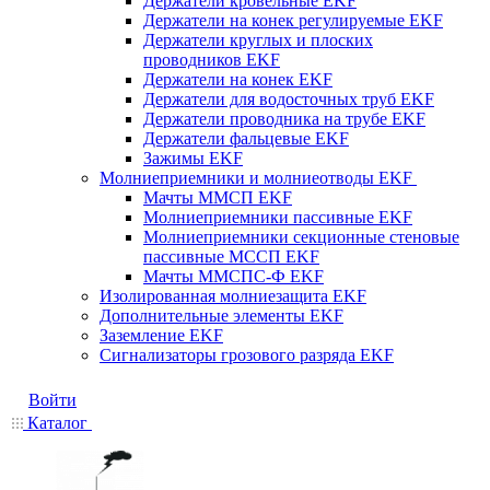
Держатели кровельные EKF
Держатели на конек регулируемые EKF
Держатели круглых и плоских
проводников EKF
Держатели на конек EKF
Держатели для водосточных труб EKF
Держатели проводника на трубе EKF
Держатели фальцевые EKF
Зажимы EKF
Молниеприемники и молниеотводы EKF
Мачты ММСП EKF
Молниеприемники пассивные EKF
Молниеприемники секционные стеновые
пассивные МССП EKF
Мачты ММСПС-Ф EKF
Изолированная молниезащита EKF
Дополнительные элементы EKF
Заземление EKF
Сигнализаторы грозового разряда EKF
Войти
Каталог