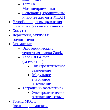
TerraZn
Молниеприемники
Основания, кронштейны
и прочее для мачт МСАП
Устройства для выпрямления
проволоки (катанки) и полосы
Хомуты
Держатели, зажимы и
соединители
Заземление
Экзотермическая /
термитная сварка Zandz
ZandZ и Galmar
(заземление)
Электролитическое
заземление
Модульное
глубинное
заземление
Террацинк (заземление)
Электролитическое
заземление TerraZn
Forend МОЭС
(молниеприемники с