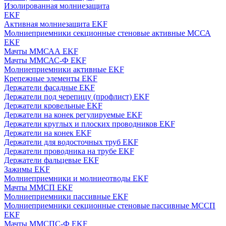
Изолированная молниезащита
EKF
Активная молниезащита EKF
Молниеприемники секционные стеновые активные МССА
EKF
Мачты ММСАА EKF
Мачты ММСАС-Ф EKF
Молниеприемники активные EKF
Крепежные элементы EKF
Держатели фасадные EKF
Держатели под черепицу (профлист) EKF
Держатели кровельные EKF
Держатели на конек регулируемые EKF
Держатели круглых и плоских проводников EKF
Держатели на конек EKF
Держатели для водосточных труб EKF
Держатели проводника на трубе EKF
Держатели фальцевые EKF
Зажимы EKF
Молниеприемники и молниеотводы EKF
Мачты ММСП EKF
Молниеприемники пассивные EKF
Молниеприемники секционные стеновые пассивные МССП
EKF
Мачты ММСПС-Ф EKF