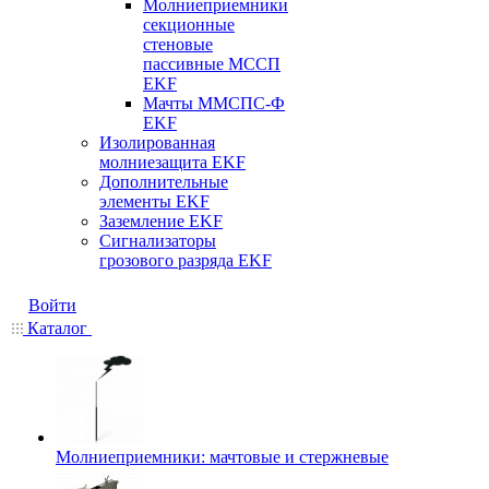
Молниеприемники
секционные
стеновые
пассивные МССП
EKF
Мачты ММСПС-Ф
EKF
Изолированная
молниезащита EKF
Дополнительные
элементы EKF
Заземление EKF
Сигнализаторы
грозового разряда EKF
Войти
Каталог
Молниеприемники: мачтовые и стержневые