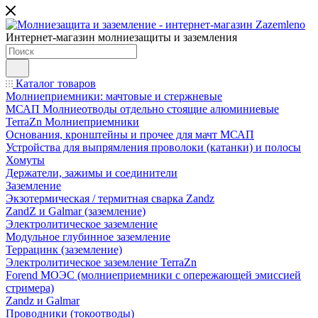
Интернет-магазин молниезащиты и заземления
Каталог товаров
Молниеприемники: мачтовые и стержневые
МСАП Молниеотводы отдельно стоящие алюминиевые
TerraZn Молниеприемники
Основания, кронштейны и прочее для мачт МСАП
Устройства для выпрямления проволоки (катанки) и полосы
Хомуты
Держатели, зажимы и соединители
Заземление
Экзотермическая / термитная сварка Zandz
ZandZ и Galmar (заземление)
Электролитическое заземление
Модульное глубинное заземление
Террацинк (заземление)
Электролитическое заземление TerraZn
Forend МОЭС (молниеприемники с опережающей эмиссией
стримера)
Zandz и Galmar
Проводники (токоотводы)