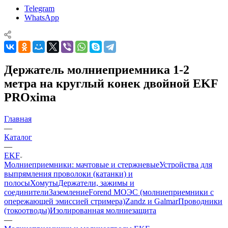
Telegram
WhatsApp
Держатель молниеприемника 1-2
метра на круглый конек двойной EKF
PROxima
Главная
—
Каталог
—
EKF
Молниеприемники: мачтовые и стержневые
Устройства для
выпрямления проволоки (катанки) и
полосы
Хомуты
Держатели, зажимы и
соединители
Заземление
Forend МОЭС (молниеприемники с
опережающей эмиссией стримера)
Zandz и Galmar
Проводники
(токоотводы)
Изолированная молниезащита
—