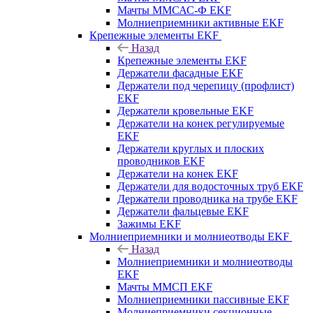
Мачты ММСАС-Ф EKF
Молниеприемники активные EKF
Крепежные элементы EKF
Назад
Крепежные элементы EKF
Держатели фасадные EKF
Держатели под черепицу (профлист)
EKF
Держатели кровельные EKF
Держатели на конек регулируемые
EKF
Держатели круглых и плоских
проводников EKF
Держатели на конек EKF
Держатели для водосточных труб EKF
Держатели проводника на трубе EKF
Держатели фальцевые EKF
Зажимы EKF
Молниеприемники и молниеотводы EKF
Назад
Молниеприемники и молниеотводы
EKF
Мачты ММСП EKF
Молниеприемники пассивные EKF
Молниеприемники секционные