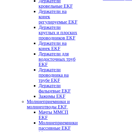
Держатели
кровельные EKF
Держатели на
конек
регулируемые EKF
Держатели
круглых и плоских
проводников EKF
Держатели на
конек EKF
Держатели для
водосточных труб
EKF
Держатели
проводника на
трубе EKF
Держатели
фальцевые EKF
Зажимы EKF
Молниеприемники и
молниеотводы EKF
Мачты ММСП
EKF
Молниеприемники
пассивные EKF