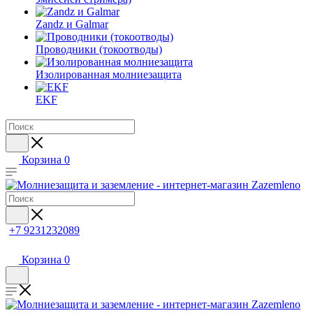
Zandz и Galmar
Проводники (токоотводы)
Изолированная молниезащита
EKF
Корзина
0
+7 9231232089
Корзина
0