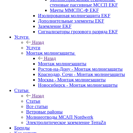
стеновые пассивные МССП EKF
Мачты ММСПС-Ф EKF
Изолированная молниезащита EKF
Дополнительные элементы EKF
Заземление EKF
Сигнализаторы грозового разряда EKF
Услуги
Назад
Услуги
Монтаж молниезащиты
Назад
Монтаж молниезащиты
Ростов-на-Дону - Монтаж молниезащиты
Краснодар, Сочи - Монтаж молниезащиты
Москва - Монтаж молниезащиты
Новосибирск - Монтаж молниезащиты
Статьи
Назад
Статьи
Все статьи
Ветровые районы
Молниеотводы МСАП Nordwerk
Электролитическое заземление TerraZn
Бренды