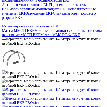
Молниеприемники и молниеотводы EKF
Активная молниезащита EKF
Крепежные элементы
EKF
Изолированная молниезащита EKF
Дополнительные
элементы EKF
Заземление EKF
Сигнализаторы грозового
разряда EKF
—
Молниеприемники пассивные EKF
Мачты ММСП EKF
Молниеприемники секционные стеновые
пассивные МССП EKF
Мачты ММСПС-Ф EKF
—
Держатель молниеприемника 1-2 метра на круглый конек
двойной EKF PROxima