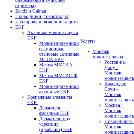
опережающей эмиссией
стримера)
Zandz и Galmar
Проводники (токоотводы)
Изолированная молниезащита
EKF
Активная молниезащита
EKF
Услуги
Молниеприемники
секционные
Монтаж
стеновые активные
молниезащиты
МССА EKF
Ростов-на-
Мачты ММСАА
Дону -
EKF
Монтаж
Мачты ММСАС-Ф
молниезащит
EKF
Краснодар,
Молниеприемники
Сочи -
активные EKF
Монтаж
Крепежные элементы
молниезащит
EKF
Москва -
Держатели
Монтаж
фасадные EKF
молниезащит
Держатели под
Новосибирск 
черепицу
Монтаж
(профлист) EKF
молниезащит