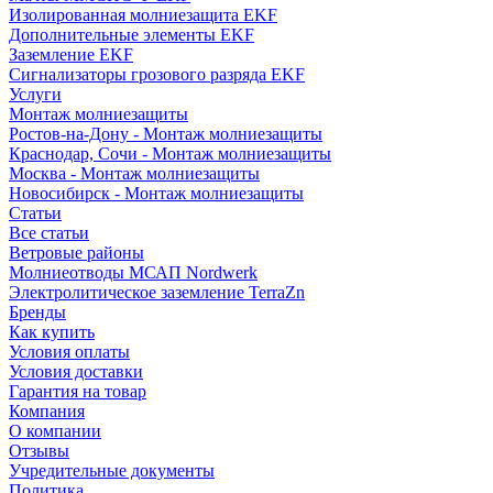
Изолированная молниезащита EKF
Дополнительные элементы EKF
Заземление EKF
Сигнализаторы грозового разряда EKF
Услуги
Монтаж молниезащиты
Ростов-на-Дону - Монтаж молниезащиты
Краснодар, Сочи - Монтаж молниезащиты
Москва - Монтаж молниезащиты
Новосибирск - Монтаж молниезащиты
Статьи
Все статьи
Ветровые районы
Молниеотводы МСАП Nordwerk
Электролитическое заземление TerraZn
Бренды
Как купить
Условия оплаты
Условия доставки
Гарантия на товар
Компания
О компании
Отзывы
Учредительные документы
Политика