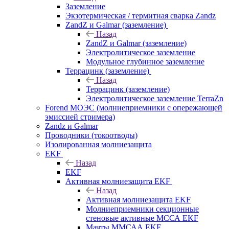
Заземление
Экзотермическая / термитная сварка Zandz
ZandZ и Galmar (заземление)
Назад
ZandZ и Galmar (заземление)
Электролитическое заземление
Модульное глубинное заземление
Террацинк (заземление)
Назад
Террацинк (заземление)
Электролитическое заземление TerraZn
Forend МОЭС (молниеприемники с опережающей
эмиссией стримера)
Zandz и Galmar
Проводники (токоотводы)
Изолированная молниезащита
EKF
Назад
EKF
Активная молниезащита EKF
Назад
Активная молниезащита EKF
Молниеприемники секционные
стеновые активные МССА EKF
Мачты ММСАА EKF