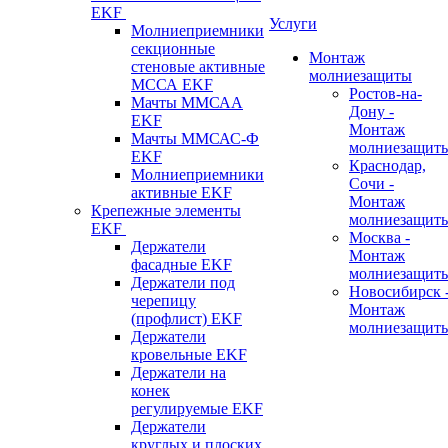
EKF
Услуги
Молниеприемники
секционные
Монтаж
стеновые активные
молниезащиты
МССА EKF
Ростов-на-
Мачты ММСАА
Дону -
EKF
Монтаж
Мачты ММСАС-Ф
молниезащит
EKF
Краснодар,
Молниеприемники
Сочи -
активные EKF
Монтаж
Крепежные элементы
молниезащит
EKF
Москва -
Держатели
Монтаж
фасадные EKF
молниезащит
Держатели под
Новосибирск 
черепицу
Монтаж
(профлист) EKF
молниезащит
Держатели
кровельные EKF
Держатели на
конек
регулируемые EKF
Держатели
круглых и плоских