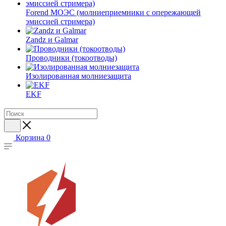
Forend МОЭС (молниеприемники с опережающей
эмиссией стримера)
Zandz и Galmar
Проводники (токоотводы)
Изолированная молниезащита
EKF
Корзина
0