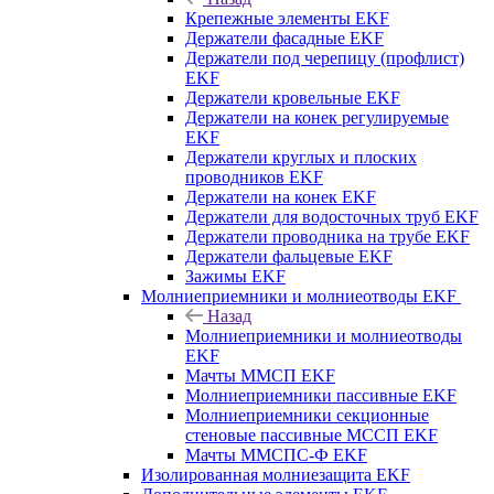
Крепежные элементы EKF
Держатели фасадные EKF
Держатели под черепицу (профлист)
EKF
Держатели кровельные EKF
Держатели на конек регулируемые
EKF
Держатели круглых и плоских
проводников EKF
Держатели на конек EKF
Держатели для водосточных труб EKF
Держатели проводника на трубе EKF
Держатели фальцевые EKF
Зажимы EKF
Молниеприемники и молниеотводы EKF
Назад
Молниеприемники и молниеотводы
EKF
Мачты ММСП EKF
Молниеприемники пассивные EKF
Молниеприемники секционные
стеновые пассивные МССП EKF
Мачты ММСПС-Ф EKF
Изолированная молниезащита EKF