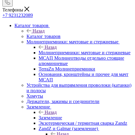
Телефоны
+7 9231232089
Каталог товаров
Назад
Каталог товаров
Молниеприемники: мачтовые и стержневые
Назад
Молниеприемники: мачтовые и стержневые
МСАП Молниеотводы отдельно стоящие
алюминиевые
TerraZn Молниеприемники
Основания, кронштейны и прочее для мачт
МСАП
Устройства для выпрямления проволоки (катанки)
и полосы
Хомуты
Держатели, зажимы и соединители
Заземление
Назад
Заземление
Экзотермическая / термитная сварка Zandz
ZandZ и Galmar (заземление)
Назад