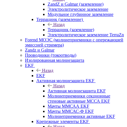
ZandZ и Galmar (заземление)
Электролитическое заземление
Модульное глубинное заземление
Террацинк (заземление)
Назад
Террацинк (заземление)
Электролитическое заземление TerraZn
Forend МОЭС (молниеприемники с опережающей
эмиссией стримера)
Zandz и Galmar
Проводники (токоотводы)
Изолированная молниезащита
EKF
Назад
EKF
Активная молниезащита EKF
Назад
Активная молниезащита EKF
Молниеприемники секционные
стеновые активные МССА EKF
Мачты ММСАА EKF
Мачты ММСАС-Ф EKF
Молниеприемники активные EKF
Крепежные элементы EKF
Назад