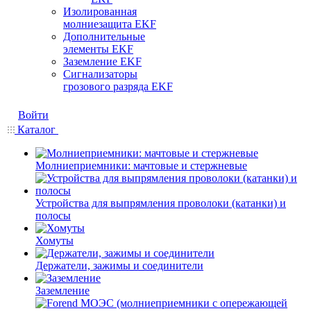
Изолированная
молниезащита EKF
Дополнительные
элементы EKF
Заземление EKF
Сигнализаторы
грозового разряда EKF
Войти
Каталог
Молниеприемники: мачтовые и стержневые
Устройства для выпрямления проволоки (катанки) и
полосы
Хомуты
Держатели, зажимы и соединители
Заземление