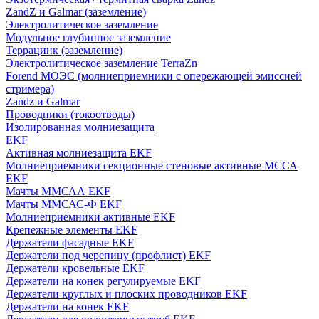
ZandZ и Galmar (заземление)
Электролитическое заземление
Модульное глубинное заземление
Террацинк (заземление)
Электролитическое заземление TerraZn
Forend МОЭС (молниеприемники с опережающей эмиссией
стримера)
Zandz и Galmar
Проводники (токоотводы)
Изолированная молниезащита
EKF
Активная молниезащита EKF
Молниеприемники секционные стеновые активные МССА
EKF
Мачты ММСАА EKF
Мачты ММСАС-Ф EKF
Молниеприемники активные EKF
Крепежные элементы EKF
Держатели фасадные EKF
Держатели под черепицу (профлист) EKF
Держатели кровельные EKF
Держатели на конек регулируемые EKF
Держатели круглых и плоских проводников EKF
Держатели на конек EKF