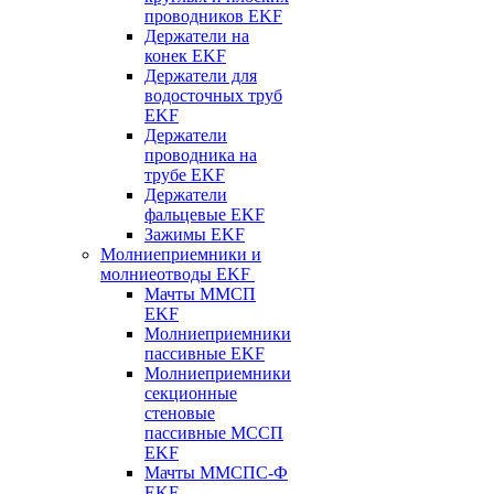
проводников EKF
Держатели на
конек EKF
Держатели для
водосточных труб
EKF
Держатели
проводника на
трубе EKF
Держатели
фальцевые EKF
Зажимы EKF
Молниеприемники и
молниеотводы EKF
Мачты ММСП
EKF
Молниеприемники
пассивные EKF
Молниеприемники
секционные
стеновые
пассивные МССП
EKF
Мачты ММСПС-Ф
EKF