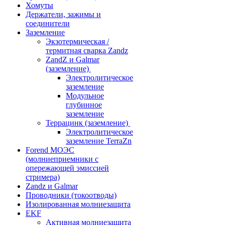
Хомуты
Держатели, зажимы и
соединители
Заземление
Экзотермическая /
термитная сварка Zandz
ZandZ и Galmar
(заземление)
Электролитическое
заземление
Модульное
глубинное
заземление
Террацинк (заземление)
Электролитическое
заземление TerraZn
Forend МОЭС
(молниеприемники с
опережающей эмиссией
стримера)
Zandz и Galmar
Проводники (токоотводы)
Изолированная молниезащита
EKF
Активная молниезащита