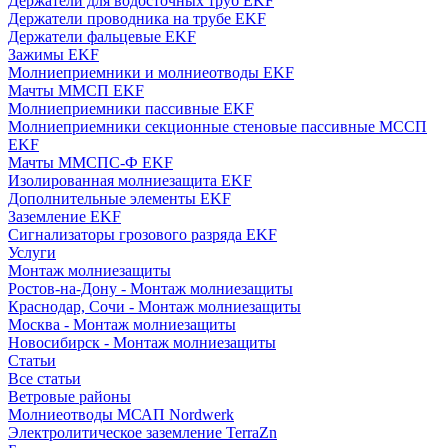
Держатели для водосточных труб EKF
Держатели проводника на трубе EKF
Держатели фальцевые EKF
Зажимы EKF
Молниеприемники и молниеотводы EKF
Мачты ММСП EKF
Молниеприемники пассивные EKF
Молниеприемники секционные стеновые пассивные МССП
EKF
Мачты ММСПС-Ф EKF
Изолированная молниезащита EKF
Дополнительные элементы EKF
Заземление EKF
Сигнализаторы грозового разряда EKF
Услуги
Монтаж молниезащиты
Ростов-на-Дону - Монтаж молниезащиты
Краснодар, Сочи - Монтаж молниезащиты
Москва - Монтаж молниезащиты
Новосибирск - Монтаж молниезащиты
Статьи
Все статьи
Ветровые районы
Молниеотводы МСАП Nordwerk
Электролитическое заземление TerraZn