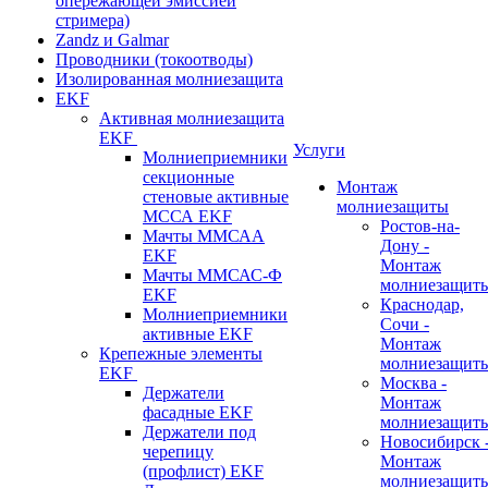
опережающей эмиссией
стримера)
Zandz и Galmar
Проводники (токоотводы)
Изолированная молниезащита
EKF
Активная молниезащита
EKF
Услуги
Молниеприемники
секционные
Монтаж
стеновые активные
молниезащиты
МССА EKF
Ростов-на-
Мачты ММСАА
Дону -
EKF
Монтаж
Мачты ММСАС-Ф
молниезащит
EKF
Краснодар,
Молниеприемники
Сочи -
активные EKF
Монтаж
Крепежные элементы
молниезащит
EKF
Москва -
Держатели
Монтаж
фасадные EKF
молниезащит
Держатели под
Новосибирск 
черепицу
Монтаж
(профлист) EKF
молниезащит