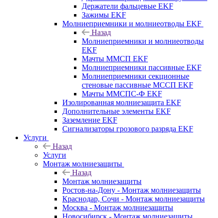
Держатели фальцевые EKF
Зажимы EKF
Молниеприемники и молниеотводы EKF
Назад
Молниеприемники и молниеотводы
EKF
Мачты ММСП EKF
Молниеприемники пассивные EKF
Молниеприемники секционные
стеновые пассивные МССП EKF
Мачты ММСПС-Ф EKF
Изолированная молниезащита EKF
Дополнительные элементы EKF
Заземление EKF
Сигнализаторы грозового разряда EKF
Услуги
Назад
Услуги
Монтаж молниезащиты
Назад
Монтаж молниезащиты
Ростов-на-Дону - Монтаж молниезащиты
Краснодар, Сочи - Монтаж молниезащиты
Москва - Монтаж молниезащиты
Новосибирск - Монтаж молниезащиты