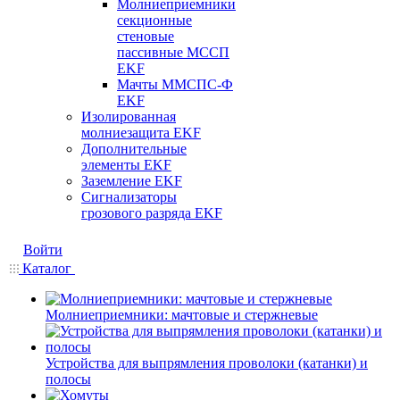
Молниеприемники
секционные
стеновые
пассивные МССП
EKF
Мачты ММСПС-Ф
EKF
Изолированная
молниезащита EKF
Дополнительные
элементы EKF
Заземление EKF
Сигнализаторы
грозового разряда EKF
Войти
Каталог
Молниеприемники: мачтовые и стержневые
Устройства для выпрямления проволоки (катанки) и
полосы