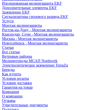
Изолированная молниезащита EKF
Дополнительные элементы EKF
Заземление EKF
Сигнализаторы грозового разряда EKF
Услуги
Монтаж молниезащиты
Ростов-на-Дону - Монтаж молниезащиты
Краснодар, Сочи - Монтаж молниезащиты
Москва - Монтаж молниезащиты
Новосибирск - Монтаж молниезащиты
Статьи
Все статьи
Ветровые районы
Молниеотводы МСАП Nordwerk
Электролитическое заземление TerraZn
Бренды
Как купить
Условия оплаты
Условия доставки
Гарантия на товар
Компания
О компании
Отзывы
Учредительные документы
Политика