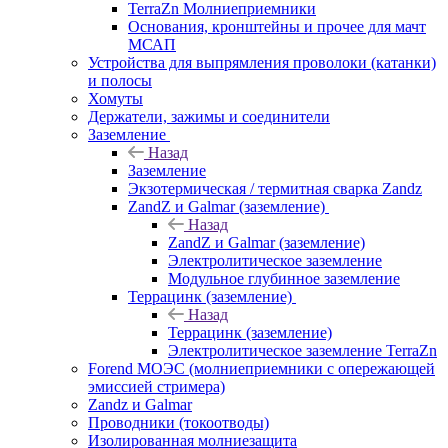
TerraZn Молниеприемники
Основания, кронштейны и прочее для мачт
МСАП
Устройства для выпрямления проволоки (катанки)
и полосы
Хомуты
Держатели, зажимы и соединители
Заземление
Назад
Заземление
Экзотермическая / термитная сварка Zandz
ZandZ и Galmar (заземление)
Назад
ZandZ и Galmar (заземление)
Электролитическое заземление
Модульное глубинное заземление
Террацинк (заземление)
Назад
Террацинк (заземление)
Электролитическое заземление TerraZn
Forend МОЭС (молниеприемники с опережающей
эмиссией стримера)
Zandz и Galmar
Проводники (токоотводы)
Изолированная молниезащита