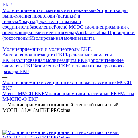
EKF
Молниеприемники: мачтовые и стержневые
Устройства для
выпрямления проволоки (катанки) и
полосы
Хомуты
Держатели, зажимы и
соединители
Заземление
Forend МОЭС (молниеприемники с
опережающей эмиссией стримера)
Zandz и Galmar
Проводники
(токоотводы)
Изолированная молниезащита
—
Молниеприемники и молниеотводы EKF
Активная молниезащита EKF
Крепежные элементы
EKF
Изолированная молниезащита EKF
Дополнительные
элементы EKF
Заземление EKF
Сигнализаторы грозового
разряда EKF
—
Молниеприемники секционные стеновые пассивные МССП
EKF
Мачты ММСП EKF
Молниеприемники пассивные EKF
Мачты
ММСПС-Ф EKF
—
Молниеприемник секционный стеновой пассивный
МССП-18 L=18м EKF PROxima