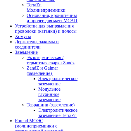
TerraZn
Молниеприемники
Основания, кронштейны
и прочее для мачт МСАП
Устройства для выпрямления
проволоки (катанки) и полосы
Хомуты
Держатели, зажимы и
соединители
Заземление
Экзотермическая /
термитная сварка Zandz
ZandZ и Galmar
(заземление)
Электролитическое
заземление
Модульное
глубинное
заземление
Террацинк (заземление)
Электролитическое
заземление TerraZn
Forend МОЭС
(молниеприемники с