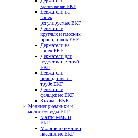
Держатели
кровельные EKF
Держатели на
конек
регулируемые EKF
Держатели
круглых и плоских
проводников EKF
Держатели на
конек EKF
Держатели для
водосточных труб
EKF
Держатели
проводника на
трубе EKF
Держатели
фальцевые EKF
Зажимы EKF
Молниеприемники и
молниеотводы EKF
Мачты ММСП
EKF
Молниеприемники
пассивные EKF