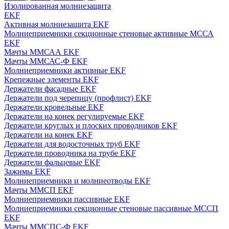
Изолированная молниезащита
EKF
Активная молниезащита EKF
Молниеприемники секционные стеновые активные МССА
EKF
Мачты ММСАА EKF
Мачты ММСАС-Ф EKF
Молниеприемники активные EKF
Крепежные элементы EKF
Держатели фасадные EKF
Держатели под черепицу (профлист) EKF
Держатели кровельные EKF
Держатели на конек регулируемые EKF
Держатели круглых и плоских проводников EKF
Держатели на конек EKF
Держатели для водосточных труб EKF
Держатели проводника на трубе EKF
Держатели фальцевые EKF
Зажимы EKF
Молниеприемники и молниеотводы EKF
Мачты ММСП EKF
Молниеприемники пассивные EKF
Молниеприемники секционные стеновые пассивные МССП
EKF
Мачты ММСПС-Ф EKF