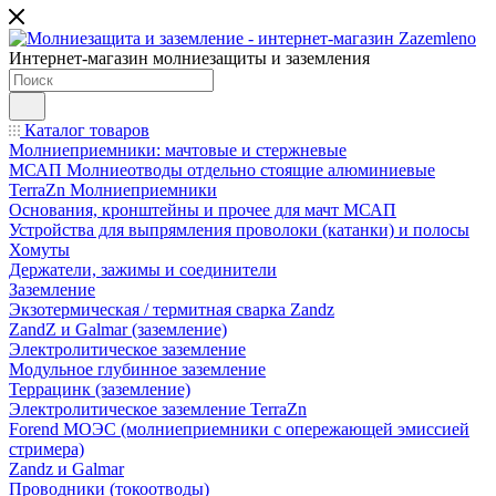
Интернет-магазин молниезащиты и заземления
Каталог товаров
Молниеприемники: мачтовые и стержневые
МСАП Молниеотводы отдельно стоящие алюминиевые
TerraZn Молниеприемники
Основания, кронштейны и прочее для мачт МСАП
Устройства для выпрямления проволоки (катанки) и полосы
Хомуты
Держатели, зажимы и соединители
Заземление
Экзотермическая / термитная сварка Zandz
ZandZ и Galmar (заземление)
Электролитическое заземление
Модульное глубинное заземление
Террацинк (заземление)
Электролитическое заземление TerraZn
Forend МОЭС (молниеприемники с опережающей эмиссией
стримера)
Zandz и Galmar
Проводники (токоотводы)