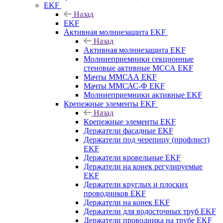
EKF
Назад
EKF
Активная молниезащита EKF
Назад
Активная молниезащита EKF
Молниеприемники секционные
стеновые активные МССА EKF
Мачты ММСАА EKF
Мачты ММСАС-Ф EKF
Молниеприемники активные EKF
Крепежные элементы EKF
Назад
Крепежные элементы EKF
Держатели фасадные EKF
Держатели под черепицу (профлист)
EKF
Держатели кровельные EKF
Держатели на конек регулируемые
EKF
Держатели круглых и плоских
проводников EKF
Держатели на конек EKF
Держатели для водосточных труб EKF
Держатели проводника на трубе EKF