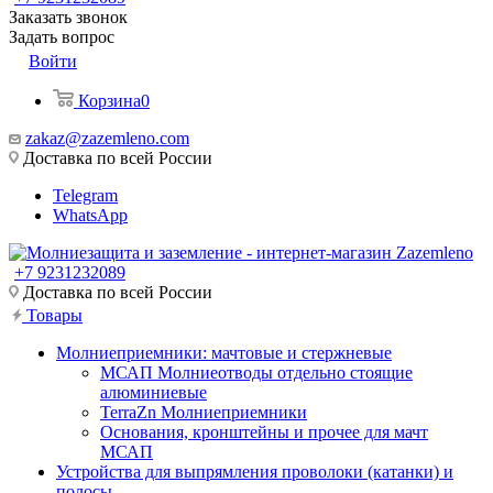
Заказать звонок
Задать вопрос
Войти
Корзина
0
zakaz@zazemleno.com
Доставка по всей России
Telegram
WhatsApp
+7 9231232089
Доставка по всей России
Товары
Молниеприемники: мачтовые и стержневые
МСАП Молниеотводы отдельно стоящие
алюминиевые
TerraZn Молниеприемники
Основания, кронштейны и прочее для мачт
МСАП
Устройства для выпрямления проволоки (катанки) и
полосы