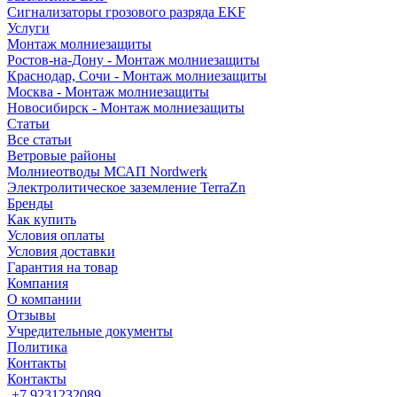
Сигнализаторы грозового разряда EKF
Услуги
Монтаж молниезащиты
Ростов-на-Дону - Монтаж молниезащиты
Краснодар, Сочи - Монтаж молниезащиты
Москва - Монтаж молниезащиты
Новосибирск - Монтаж молниезащиты
Статьи
Все статьи
Ветровые районы
Молниеотводы МСАП Nordwerk
Электролитическое заземление TerraZn
Бренды
Как купить
Условия оплаты
Условия доставки
Гарантия на товар
Компания
О компании
Отзывы
Учредительные документы
Политика
Контакты
Контакты
+7 9231232089