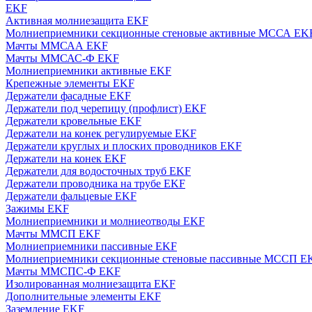
EKF
Активная молниезащита EKF
Молниеприемники секционные стеновые активные МССА EK
Мачты ММСАА EKF
Мачты ММСАС-Ф EKF
Молниеприемники активные EKF
Крепежные элементы EKF
Держатели фасадные EKF
Держатели под черепицу (профлист) EKF
Держатели кровельные EKF
Держатели на конек регулируемые EKF
Держатели круглых и плоских проводников EKF
Держатели на конек EKF
Держатели для водосточных труб EKF
Держатели проводника на трубе EKF
Держатели фальцевые EKF
Зажимы EKF
Молниеприемники и молниеотводы EKF
Мачты ММСП EKF
Молниеприемники пассивные EKF
Молниеприемники секционные стеновые пассивные МССП E
Мачты ММСПС-Ф EKF
Изолированная молниезащита EKF
Дополнительные элементы EKF
Заземление EKF