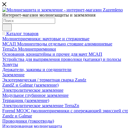
Интернет-магазин молниезащиты и заземления
Каталог товаров
Молниеприемники: мачтовые и стержневые
МСАП Молниеотводы отдельно стоящие алюминиевые
TerraZn Молниеприемники
Основания, кронштейны и прочее для мачт МСАП
Устройства для выпрямления проволоки (катанки) и полосы
Хомуты
Держатели, зажимы и соединители
Заземление
Экзотермическая / термитная сварка Zandz
ZandZ и Galmar (заземление)
Электролитическое заземление
Модульное глубинное заземление
Террацинк (заземление)
Электролитическое заземление TerraZn
Forend МОЭС (молниеприемники с опережающей эмиссией стр
Zandz и Galmar
Проводники (токоотводы)
Изолированная молниезащита