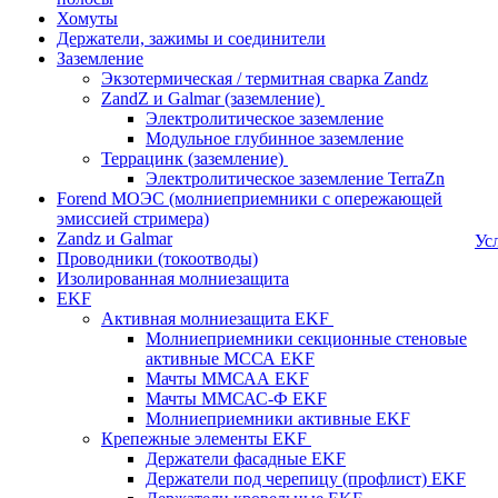
Хомуты
Держатели, зажимы и соединители
Заземление
Экзотермическая / термитная сварка Zandz
ZandZ и Galmar (заземление)
Электролитическое заземление
Модульное глубинное заземление
Террацинк (заземление)
Электролитическое заземление TerraZn
Forend МОЭС (молниеприемники с опережающей
эмиссией стримера)
Zandz и Galmar
Ус
Проводники (токоотводы)
Изолированная молниезащита
EKF
Активная молниезащита EKF
Молниеприемники секционные стеновые
активные МССА EKF
Мачты ММСАА EKF
Мачты ММСАС-Ф EKF
Молниеприемники активные EKF
Крепежные элементы EKF
Держатели фасадные EKF
Держатели под черепицу (профлист) EKF