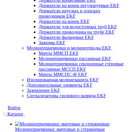
Держатели кровельные EKF
Держатели на конек регулируемые EKF
Держатели круглых и плоских
проводников EKF
Держатели на конек EKF
Держатели для водосточных труб EKF
Держатели проводника на трубе EKF
Держатели фальцевые EKF
Зажимы EKF
Молниеприемники и молниеотводы EKF
Мачты ММСП EKF
Молниеприемники пассивные EKF
Молниеприемники секционные стеновые
пассивные МССП EKF
Мачты ММСПС-Ф EKF
Изолированная молниезащита EKF
Дополнительные элементы EKF
Заземление EKF
Сигнализаторы грозового разряда EKF
Войти
Каталог
Молниеприемники: мачтовые и стержневые