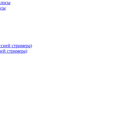
осы
ей стримера)