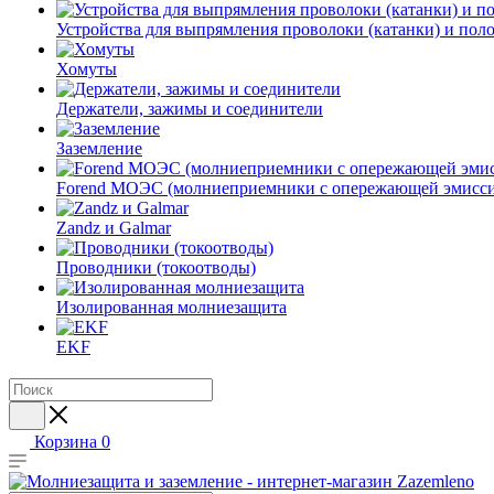
Устройства для выпрямления проволоки (катанки) и пол
Хомуты
Держатели, зажимы и соединители
Заземление
Forend МОЭС (молниеприемники с опережающей эмисси
Zandz и Galmar
Проводники (токоотводы)
Изолированная молниезащита
EKF
Корзина
0