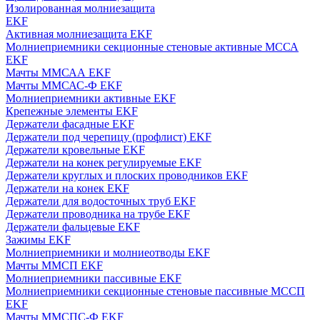
Изолированная молниезащита
EKF
Активная молниезащита EKF
Молниеприемники секционные стеновые активные МССА
EKF
Мачты ММСАА EKF
Мачты ММСАС-Ф EKF
Молниеприемники активные EKF
Крепежные элементы EKF
Держатели фасадные EKF
Держатели под черепицу (профлист) EKF
Держатели кровельные EKF
Держатели на конек регулируемые EKF
Держатели круглых и плоских проводников EKF
Держатели на конек EKF
Держатели для водосточных труб EKF
Держатели проводника на трубе EKF
Держатели фальцевые EKF
Зажимы EKF
Молниеприемники и молниеотводы EKF
Мачты ММСП EKF
Молниеприемники пассивные EKF
Молниеприемники секционные стеновые пассивные МССП
EKF
Мачты ММСПС-Ф EKF