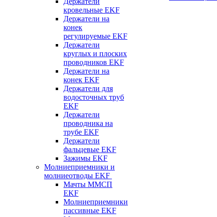
Держатели
кровельные EKF
Держатели на
конек
регулируемые EKF
Держатели
круглых и плоских
проводников EKF
Держатели на
конек EKF
Держатели для
водосточных труб
EKF
Держатели
проводника на
трубе EKF
Держатели
фальцевые EKF
Зажимы EKF
Молниеприемники и
молниеотводы EKF
Мачты ММСП
EKF
Молниеприемники
пассивные EKF