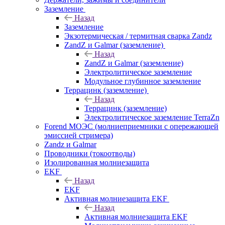
Заземление
Назад
Заземление
Экзотермическая / термитная сварка Zandz
ZandZ и Galmar (заземление)
Назад
ZandZ и Galmar (заземление)
Электролитическое заземление
Модульное глубинное заземление
Террацинк (заземление)
Назад
Террацинк (заземление)
Электролитическое заземление TerraZn
Forend МОЭС (молниеприемники с опережающей
эмиссией стримера)
Zandz и Galmar
Проводники (токоотводы)
Изолированная молниезащита
EKF
Назад
EKF
Активная молниезащита EKF
Назад
Активная молниезащита EKF