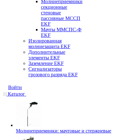
Молниеприемники
секционные
стеновые
пассивные МССП
EKF
Мачты ММСПС-Ф
EKF
Изолированная
молниезащита EKF
Дополнительные
элементы EKF
Заземление EKF
Сигнализаторы
грозового разряда EKF
Войти
Каталог
Молниеприемники: мачтовые и стержневые