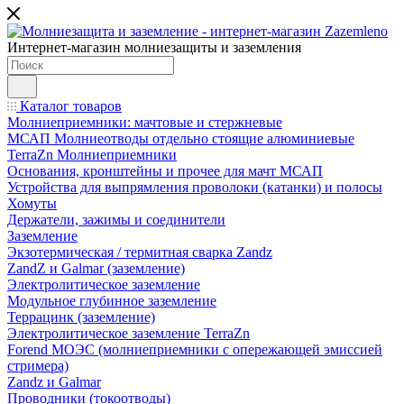
Интернет-магазин молниезащиты и заземления
Каталог товаров
Молниеприемники: мачтовые и стержневые
МСАП Молниеотводы отдельно стоящие алюминиевые
TerraZn Молниеприемники
Основания, кронштейны и прочее для мачт МСАП
Устройства для выпрямления проволоки (катанки) и полосы
Хомуты
Держатели, зажимы и соединители
Заземление
Экзотермическая / термитная сварка Zandz
ZandZ и Galmar (заземление)
Электролитическое заземление
Модульное глубинное заземление
Террацинк (заземление)
Электролитическое заземление TerraZn
Forend МОЭС (молниеприемники с опережающей эмиссией
стримера)
Zandz и Galmar
Проводники (токоотводы)