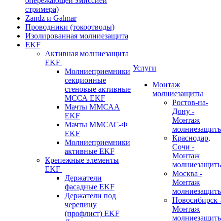
опережающей эмиссией
стримера)
Zandz и Galmar
Проводники (токоотводы)
Изолированная молниезащита
EKF
Активная молниезащита
EKF
Услуги
Молниеприемники
секционные
Монтаж
стеновые активные
молниезащиты
МССА EKF
Ростов-на-
Мачты ММСАА
Дону -
EKF
Монтаж
Мачты ММСАС-Ф
молниезащит
EKF
Краснодар,
Молниеприемники
Сочи -
активные EKF
Монтаж
Крепежные элементы
молниезащит
EKF
Москва -
Держатели
Монтаж
фасадные EKF
молниезащит
Держатели под
Новосибирск 
черепицу
Монтаж
(профлист) EKF
молниезащит