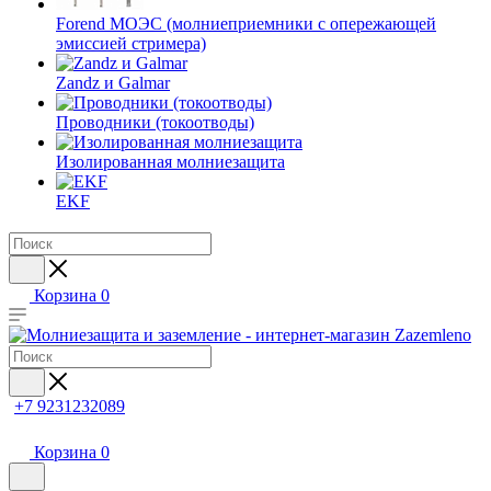
Forend МОЭС (молниеприемники с опережающей
эмиссией стримера)
Zandz и Galmar
Проводники (токоотводы)
Изолированная молниезащита
EKF
Корзина
0
+7 9231232089
Корзина
0