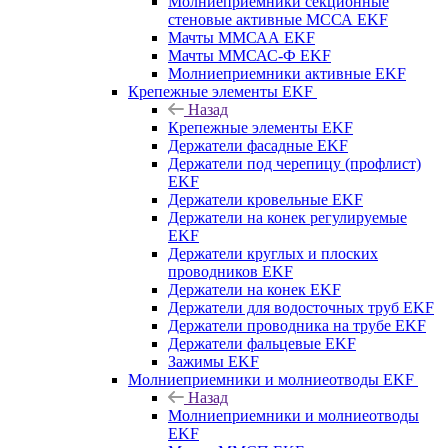
Молниеприемники секционные
стеновые активные МССА EKF
Мачты ММСАА EKF
Мачты ММСАС-Ф EKF
Молниеприемники активные EKF
Крепежные элементы EKF
Назад
Крепежные элементы EKF
Держатели фасадные EKF
Держатели под черепицу (профлист)
EKF
Держатели кровельные EKF
Держатели на конек регулируемые
EKF
Держатели круглых и плоских
проводников EKF
Держатели на конек EKF
Держатели для водосточных труб EKF
Держатели проводника на трубе EKF
Держатели фальцевые EKF
Зажимы EKF
Молниеприемники и молниеотводы EKF
Назад
Молниеприемники и молниеотводы
EKF