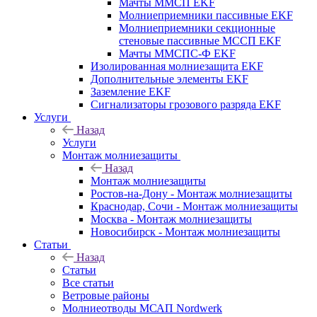
Мачты ММСП EKF
Молниеприемники пассивные EKF
Молниеприемники секционные
стеновые пассивные МССП EKF
Мачты ММСПС-Ф EKF
Изолированная молниезащита EKF
Дополнительные элементы EKF
Заземление EKF
Сигнализаторы грозового разряда EKF
Услуги
Назад
Услуги
Монтаж молниезащиты
Назад
Монтаж молниезащиты
Ростов-на-Дону - Монтаж молниезащиты
Краснодар, Сочи - Монтаж молниезащиты
Москва - Монтаж молниезащиты
Новосибирск - Монтаж молниезащиты
Статьи
Назад
Статьи
Все статьи
Ветровые районы
Молниеотводы МСАП Nordwerk