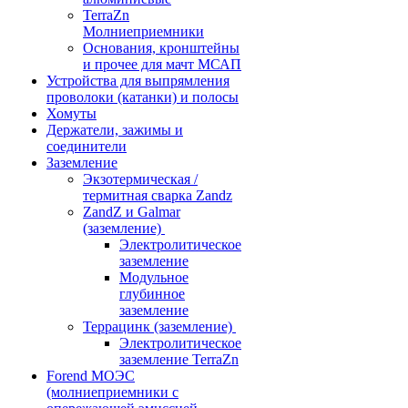
TerraZn
Молниеприемники
Основания, кронштейны
и прочее для мачт МСАП
Устройства для выпрямления
проволоки (катанки) и полосы
Хомуты
Держатели, зажимы и
соединители
Заземление
Экзотермическая /
термитная сварка Zandz
ZandZ и Galmar
(заземление)
Электролитическое
заземление
Модульное
глубинное
заземление
Террацинк (заземление)
Электролитическое
заземление TerraZn
Forend МОЭС
(молниеприемники с