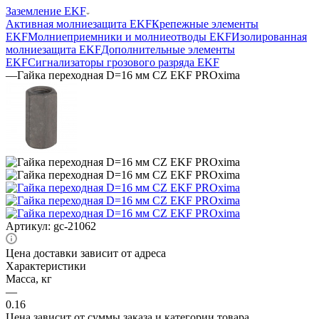
Заземление EKF
Активная молниезащита EKF
Крепежные элементы
EKF
Молниеприемники и молниеотводы EKF
Изолированная
молниезащита EKF
Дополнительные элементы
EKF
Сигнализаторы грозового разряда EKF
—
Гайка переходная D=16 мм CZ EKF PROxima
Артикул:
gc-21062
Цена доставки зависит от адреса
Характеристики
Масса, кг
—
0.16
Цена зависит от суммы заказа и категории товара.