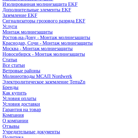
Изолированная молниезащита EKF
Дополнительные элементы EKF
Заземление EKF
Сигнализаторы грозового разряда EKF
Услуги
Монтаж молниезащиты
Ростов-на-Дону - Монтаж молниезащиты
Краснодар, Сочи - Монтаж молниезащиты
Москва - Монтаж молниезащиты
Новосибирск - Монтаж молниезащиты
Статьи
Все статьи
Ветровые районы
Молниеотводы МСАП Nordwerk
Электролитическое заземление TerraZn
Бренды
Как купить
Условия оплаты
Условия доставки
Гарантия на товар
Компания
О компании
Отзывы
Учредительные документы
Политика