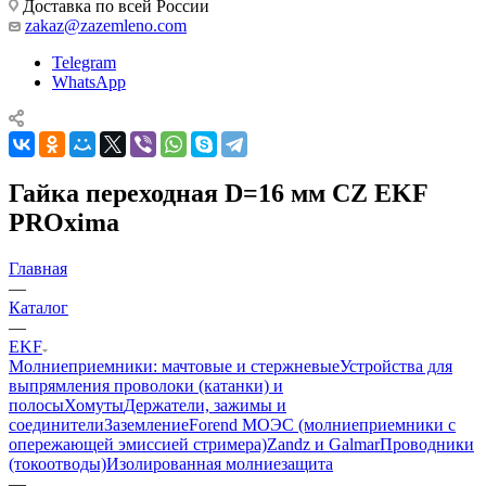
Доставка по всей России
zakaz@zazemleno.com
Telegram
WhatsApp
Гайка переходная D=16 мм CZ EKF
PROxima
Главная
—
Каталог
—
EKF
Молниеприемники: мачтовые и стержневые
Устройства для
выпрямления проволоки (катанки) и
полосы
Хомуты
Держатели, зажимы и
соединители
Заземление
Forend МОЭС (молниеприемники с
опережающей эмиссией стримера)
Zandz и Galmar
Проводники
(токоотводы)
Изолированная молниезащита
—