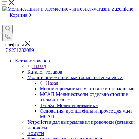
Корзина
0
Телефоны
+7 9231232089
Каталог товаров
Назад
Каталог товаров
Молниеприемники: мачтовые и стержневые
Назад
Молниеприемники: мачтовые и стержневые
МСАП Молниеотводы отдельно стоящие
алюминиевые
TerraZn Молниеприемники
Основания, кронштейны и прочее для мачт
МСАП
Устройства для выпрямления проволоки (катанки)
и полосы
Хомуты
Держатели, зажимы и соединители