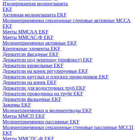
Изолированная молниезащита
EKF
Активная молниезащита EKF
Молниеприемники секционные стеновые активные МССА
EKF
Мачты ММСАА EKF
Мачты ММСАС-Ф EKF
Молниеприемники активные EKF
Крепежные элементы EKF
Держатели фасадные EKF
Держатели под черепицу (профлист) EKF
Держатели кровельные EKF
Держатели на конек регулируемые EKF
Держатели круглых и плоских проводников EKF
Держатели на конек EKF
Держатели для водосточных труб EKF
Держатели проводника на трубе EKF
Держатели фальцевые EKF
Зажимы EKF
Молниеприемники и молниеотводы EKF
Мачты ММСП EKF
Молниеприемники пассивные EKF
Молниеприемники секционные стеновые пассивные МССП
EKF
Мачты ММСПС-Ф EKF