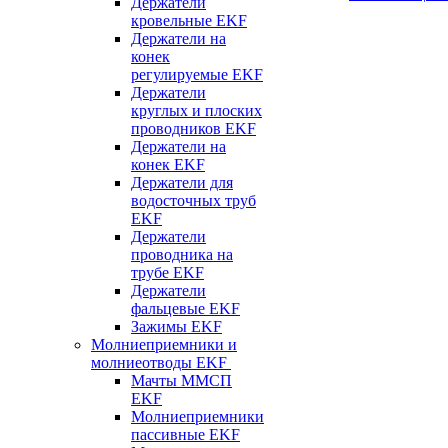
Держатели
кровельные EKF
Держатели на
конек
регулируемые EKF
Держатели
круглых и плоских
проводников EKF
Держатели на
конек EKF
Держатели для
водосточных труб
EKF
Держатели
проводника на
трубе EKF
Держатели
фальцевые EKF
Зажимы EKF
Молниеприемники и
молниеотводы EKF
Мачты ММСП
EKF
Молниеприемники
пассивные EKF