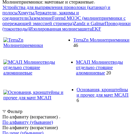
Молниеприемники: мачтовые и стержневые
Устройства для выпрямления проволоки (катанки) и
полосы
Хомуты
Держатели, зажимы и
соединители
Заземление
Forend МОЭС (молниеприемники с
опережающей эмиссией стримера)
Zandz и Galmar
Проводники
(токоотводы)
Изолированная молниезащита
EKF
TerraZn Молниеприемники
46
МСАП Молниеотводы
отдельно стоящие
алюминиевые
20
Основания, кронштейны
и прочее для мачт МСАП
6
Фильтр
По алфавиту (возрастание)
По алфавиту (убывание)
По алфавиту (возрастание)
По цене (убывание)