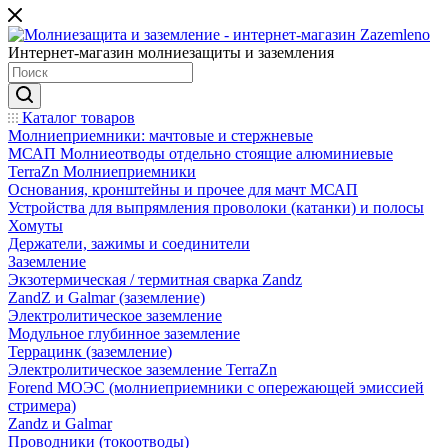
Интернет-магазин молниезащиты и заземления
Каталог товаров
Молниеприемники: мачтовые и стержневые
МСАП Молниеотводы отдельно стоящие алюминиевые
TerraZn Молниеприемники
Основания, кронштейны и прочее для мачт МСАП
Устройства для выпрямления проволоки (катанки) и полосы
Хомуты
Держатели, зажимы и соединители
Заземление
Экзотермическая / термитная сварка Zandz
ZandZ и Galmar (заземление)
Электролитическое заземление
Модульное глубинное заземление
Террацинк (заземление)
Электролитическое заземление TerraZn
Forend МОЭС (молниеприемники с опережающей эмиссией
стримера)
Zandz и Galmar
Проводники (токоотводы)