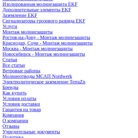
Изолированная молниезащита EKF
Дополнительные элементы EKF
Заземление EKF
Сигнализаторы грозового разряда EKF
Услуги
Монтаж молниезащиты
Ростов-на-Дону - Монтаж молниезащиты
Краснодар, Сочи - Монтаж молниезащиты
Москва - Монтаж молниезащиты
Новосибирск - Монтаж молниезащиты
Статьи
Все статьи
Ветровые районы
Молниеотводы МСАП Nordwerk
Электролитическое заземление TerraZn
Бренды
Как купить
Условия оплаты
Условия доставки
Гарантия на товар
Компания
О компании
Отзывы
Учредительные документы
Политика