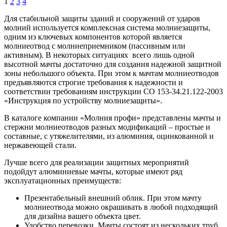
1
2
3
4
Для стабильной защиты зданий и сооружений от ударов
молний используется комплексная система молниезащиты,
одним из ключевых компонентов которой является
молниеотвод с молниеприемником (пассивным или
активным). В некоторых ситуациях всего лишь одной
высотной мачты достаточно для создания надежной защитной
зоны небольшого объекта. При этом к мачтам молниеотводов
предъявляются строгие требования к надежности и
соответствии требованиям инструкции СО 153-34.21.122-2003
«Инструкция по устройству молниезащиты».
В каталоге компании «Молния профи» представлены мачты и
стержни молниеотводов разных модификаций – простые и
составные, с утяжелителями, из алюминия, оцинкованной и
нержавеющей стали.
Лучше всего для реализации защитных мероприятий
подойдут алюминиевые мачты, которые имеют ряд
эксплуатационных преимуществ:
Презентабельный внешний облик. При этом мачту
молниеотвода можно окрашивать в любой подходящий
для дизайна вашего объекта цвет.
Удобство перевозки. Мачты состоят из нескольких труб