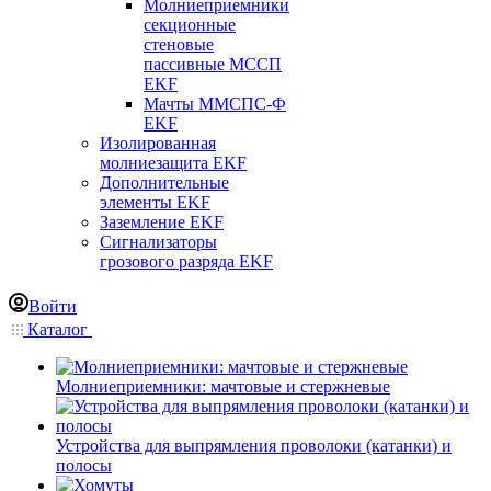
Молниеприемники
секционные
стеновые
пассивные МССП
EKF
Мачты ММСПС-Ф
EKF
Изолированная
молниезащита EKF
Дополнительные
элементы EKF
Заземление EKF
Сигнализаторы
грозового разряда EKF
Войти
Каталог
Молниеприемники: мачтовые и стержневые
Устройства для выпрямления проволоки (катанки) и
полосы