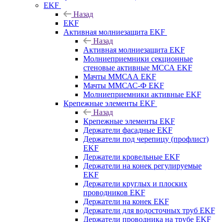
EKF
Назад
EKF
Активная молниезащита EKF
Назад
Активная молниезащита EKF
Молниеприемники секционные
стеновые активные МССА EKF
Мачты ММСАА EKF
Мачты ММСАС-Ф EKF
Молниеприемники активные EKF
Крепежные элементы EKF
Назад
Крепежные элементы EKF
Держатели фасадные EKF
Держатели под черепицу (профлист)
EKF
Держатели кровельные EKF
Держатели на конек регулируемые
EKF
Держатели круглых и плоских
проводников EKF
Держатели на конек EKF
Держатели для водосточных труб EKF
Держатели проводника на трубе EKF