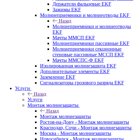
Держатели фальцевые EKF
Зажимы EKF
Молниеприемники и молниеотводы EKF
Назад
Молниеприемники и молниеотводы
EKF
Мачты ММСП EKF
Молниеприемники пассивные EKF
Молниеприемники секционные
стеновые пассивные МССП EKF
Мачты ММСПС-Ф EKF
Изолированная молниезащита EKF
Дополнительные элементы EKF
Заземление EKF
Сигнализаторы грозового разряда EKF
Услуги
Назад
Услуги
Монтаж молниезащиты
Назад
Монтаж молниезащиты
Ростов-на-Дону - Монтаж молниезащиты
Краснодар, Сочи - Монтаж молниезащиты
Москва - Монтаж молниезащиты
Новосибирск - Монтаж молниезащиты