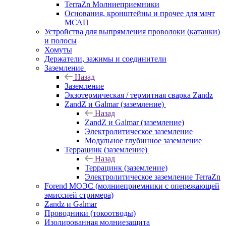
TerraZn Молниеприемники
Основания, кронштейны и прочее для мачт
МСАП
Устройства для выпрямления проволоки (катанки)
и полосы
Хомуты
Держатели, зажимы и соединители
Заземление
Назад
Заземление
Экзотермическая / термитная сварка Zandz
ZandZ и Galmar (заземление)
Назад
ZandZ и Galmar (заземление)
Электролитическое заземление
Модульное глубинное заземление
Террацинк (заземление)
Назад
Террацинк (заземление)
Электролитическое заземление TerraZn
Forend МОЭС (молниеприемники с опережающей
эмиссией стримера)
Zandz и Galmar
Проводники (токоотводы)
Изолированная молниезащита