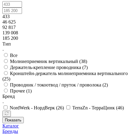
433
46 625
92 817
139 008
185 200
Тип
Все
Молниеприемник вертикальный (
38
)
Держатель-крепление проводника (
7
)
Кронштейн-держатель молниеприемника вертикального
(
25
)
Проводник / токоотвод / пруток / проволока (
2
)
Прочее (
1
)
Бренд
NordWerk - НордВерк (
26
)
TerraZn - ТерраЦинк (
46
)
Показать
Каталог
Бренды