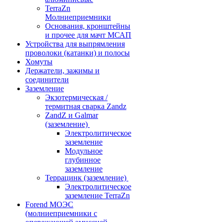
TerraZn
Молниеприемники
Основания, кронштейны
и прочее для мачт МСАП
Устройства для выпрямления
проволоки (катанки) и полосы
Хомуты
Держатели, зажимы и
соединители
Заземление
Экзотермическая /
термитная сварка Zandz
ZandZ и Galmar
(заземление)
Электролитическое
заземление
Модульное
глубинное
заземление
Террацинк (заземление)
Электролитическое
заземление TerraZn
Forend МОЭС
(молниеприемники с