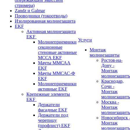
опережающей эмиссией
стримера)
Zandz и Galmar
Проводники (токоотводы)
Изолированная молниезащита
EKF
Активная молниезащита
EKF
Услуги
Молниеприемники
секционные
Монтаж
стеновые активные
молниезащиты
МССА EKF
Ростов-на-
Мачты ММСАА
Дону -
EKF
Монтаж
Мачты ММСАС-Ф
молниезащит
EKF
Краснодар,
Молниеприемники
Сочи -
активные EKF
Монтаж
Крепежные элементы
молниезащит
EKF
Москва -
Держатели
Монтаж
фасадные EKF
молниезащит
Держатели под
Новосибирск 
черепицу
Монтаж
(профлист) EKF
молниезащит