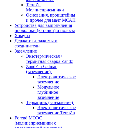
TerraZn
Молниеприемники
Основания, кронштейны
и прочее для мачт МСАП
Устройства для выпрямления
проволоки (катанки) и полосы
Хомуты
Держатели, зажимы и
соединители
Заземление
Экзотермическая /
термитная сварка Zandz
ZandZ и Galmar
(заземление)
Электролитическое
заземление
Модульное
глубинное
заземление
Террацинк (заземление)
Электролитическое
заземление TerraZn
Forend МОЭС
(молниеприемники с