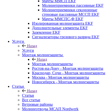
Мачты ММСП EKF
Молниеприемники пассивные EKF
Молниеприемники секционные
стеновые пассивные МССП EKF
Мачты ММСПС-Ф EKF
Изолированная молниезащита EKF
Дополнительные элементы EKF
Заземление EKF
Сигнализаторы грозового разряда EKF
Услуги
Назад
Услуги
Монтаж молниезащиты
Назад
Монтаж молниезащиты
Ростов-на-Дону - Монтаж молниезащиты
Краснодар, Сочи - Монтаж молниезащиты
Москва - Монтаж молниезащиты
Новосибирск - Монтаж молниезащиты
Статьи
Назад
Статьи
Все статьи
Ветровые районы
Молниеотводы МСАП Nordwerk