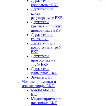
Держатели
кровельные EKF
Держатели на
конек
регулируемые EKF
Держатели
круглых и плоских
проводников EKF
Держатели на
конек EKF
Держатели для
водосточных труб
EKF
Держатели
проводника на
трубе EKF
Держатели
фальцевые EKF
Зажимы EKF
Молниеприемники и
молниеотводы EKF
Мачты ММСП
EKF
Молниеприемники
пассивные EKF