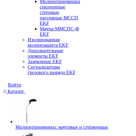
Молниеприемники
секционные
стеновые
пассивные МССП
EKF
Мачты ММСПС-Ф
EKF
Изолированная
молниезащита EKF
Дополнительные
элементы EKF
Заземление EKF
Сигнализаторы
грозового разряда EKF
Войти
Каталог
Молниеприемники: мачтовые и стержневые