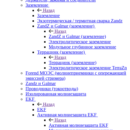
Заземление
Назад
Заземление
Экзотермическая / термитная сварка Zandz
ZandZ и Galmar (заземление)
Назад
ZandZ и Galmar (заземление)
Электролитическое заземление
Модульное глубинное заземление
Террацинк (заземление)
Назад
Террацинк (заземление)
Электролитическое заземление TerraZn
Forend МОЭС (молниеприемники с опережающей
эмиссией стримера)
Zandz и Galmar
Проводники (токоотводы)
Изолированная молниезащита
EKF
Назад
EKF
Активная молниезащита EKF
Назад
Активная молниезащита EKF