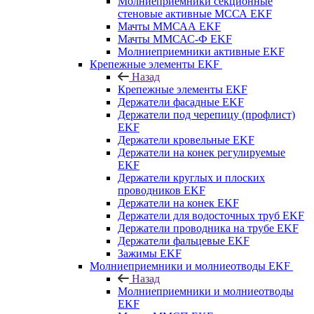
Молниеприемники секционные
стеновые активные МССА EKF
Мачты ММСАА EKF
Мачты ММСАС-Ф EKF
Молниеприемники активные EKF
Крепежные элементы EKF
Назад
Крепежные элементы EKF
Держатели фасадные EKF
Держатели под черепицу (профлист)
EKF
Держатели кровельные EKF
Держатели на конек регулируемые
EKF
Держатели круглых и плоских
проводников EKF
Держатели на конек EKF
Держатели для водосточных труб EKF
Держатели проводника на трубе EKF
Держатели фальцевые EKF
Зажимы EKF
Молниеприемники и молниеотводы EKF
Назад
Молниеприемники и молниеотводы
EKF