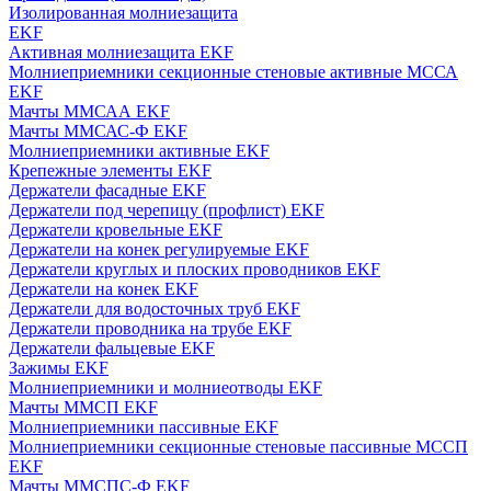
Изолированная молниезащита
EKF
Активная молниезащита EKF
Молниеприемники секционные стеновые активные МССА
EKF
Мачты ММСАА EKF
Мачты ММСАС-Ф EKF
Молниеприемники активные EKF
Крепежные элементы EKF
Держатели фасадные EKF
Держатели под черепицу (профлист) EKF
Держатели кровельные EKF
Держатели на конек регулируемые EKF
Держатели круглых и плоских проводников EKF
Держатели на конек EKF
Держатели для водосточных труб EKF
Держатели проводника на трубе EKF
Держатели фальцевые EKF
Зажимы EKF
Молниеприемники и молниеотводы EKF
Мачты ММСП EKF
Молниеприемники пассивные EKF
Молниеприемники секционные стеновые пассивные МССП
EKF
Мачты ММСПС-Ф EKF