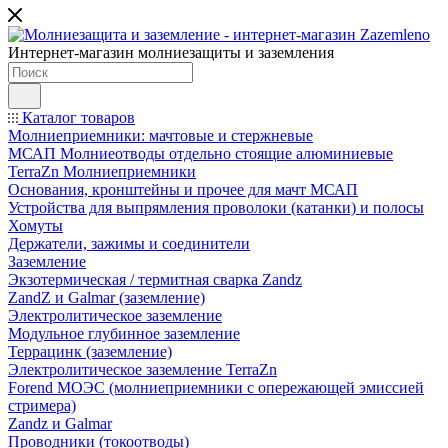
Интернет-магазин молниезащиты и заземления
Каталог товаров
Молниеприемники: мачтовые и стержневые
МСАП Молниеотводы отдельно стоящие алюминиевые
TerraZn Молниеприемники
Основания, кронштейны и прочее для мачт МСАП
Устройства для выпрямления проволоки (катанки) и полосы
Хомуты
Держатели, зажимы и соединители
Заземление
Экзотермическая / термитная сварка Zandz
ZandZ и Galmar (заземление)
Электролитическое заземление
Модульное глубинное заземление
Террацинк (заземление)
Электролитическое заземление TerraZn
Forend МОЭС (молниеприемники с опережающей эмиссией
стримера)
Zandz и Galmar
Проводники (токоотводы)