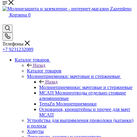
Корзина
0
Телефоны
+7 9231232089
Каталог товаров
Назад
Каталог товаров
Молниеприемники: мачтовые и стержневые
Назад
Молниеприемники: мачтовые и стержневые
МСАП Молниеотводы отдельно стоящие
алюминиевые
TerraZn Молниеприемники
Основания, кронштейны и прочее для мачт
МСАП
Устройства для выпрямления проволоки (катанки)
и полосы
Хомуты
Держатели, зажимы и соединители