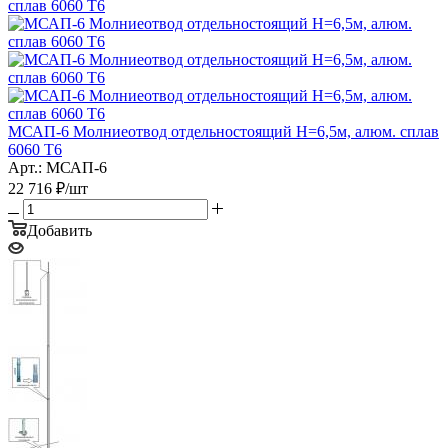
МСАП-6 Молниеотвод отдельностоящий H=6,5м, алюм. сплав
6060 T6
Арт.: МСАП-6
22 716
₽
/шт
Добавить