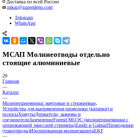
Доставка по всей России
zakaz@zazemleno.com
Telegram
WhatsApp
МСАП Молниеотводы отдельно
стоящие алюминиевые
20
Главная
—
Каталог
—
Молниеприемники: мачтовые и стержневые
Устройства для выпрямления проволоки (катанки) и
полосы
Хомуты
Держатели, зажимы и
соединители
Заземление
Forend МОЭС (молниеприемники с
опережающей эмиссией стримера)
Zandz и Galmar
Проводники
(токоотводы)
Изолированная молниезащита
EKF
—