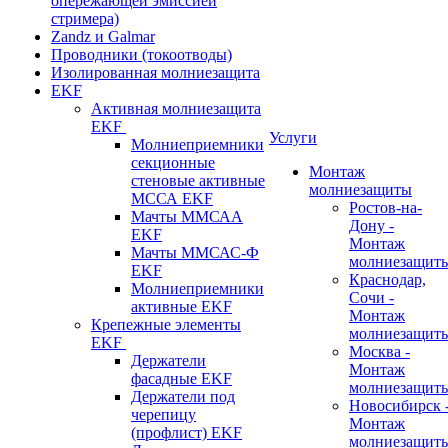
опережающей эмиссией
стримера)
Zandz и Galmar
Проводники (токоотводы)
Изолированная молниезащита
EKF
Активная молниезащита
EKF
Услуги
Молниеприемники
секционные
Монтаж
стеновые активные
молниезащиты
МССА EKF
Ростов-на-
Мачты ММСАА
Дону -
EKF
Монтаж
Мачты ММСАС-Ф
молниезащит
EKF
Краснодар,
Молниеприемники
Сочи -
активные EKF
Монтаж
Крепежные элементы
молниезащит
EKF
Москва -
Держатели
Монтаж
фасадные EKF
молниезащит
Держатели под
Новосибирск 
черепицу
Монтаж
(профлист) EKF
молниезащит