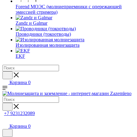
Forend МОЭС (молниеприемники с опережающей
эмиссией стримера)
Zandz и Galmar
Проводники (токоотводы)
Изолированная молниезащита
EKF
Корзина
0
+7 9231232089
Корзина
0