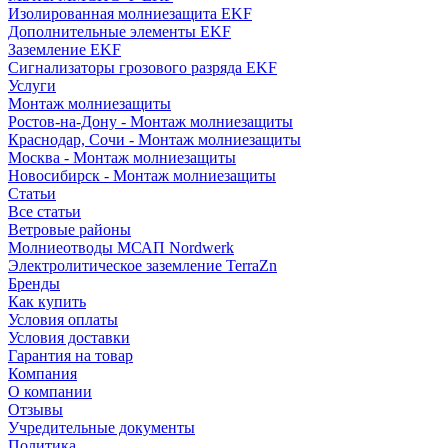
Изолированная молниезащита EKF
Дополнительные элементы EKF
Заземление EKF
Сигнализаторы грозового разряда EKF
Услуги
Монтаж молниезащиты
Ростов-на-Дону - Монтаж молниезащиты
Краснодар, Сочи - Монтаж молниезащиты
Москва - Монтаж молниезащиты
Новосибирск - Монтаж молниезащиты
Статьи
Все статьи
Ветровые районы
Молниеотводы МСАП Nordwerk
Электролитическое заземление TerraZn
Бренды
Как купить
Условия оплаты
Условия доставки
Гарантия на товар
Компания
О компании
Отзывы
Учредительные документы
Политика