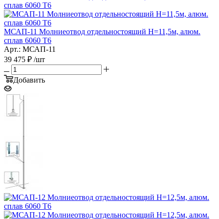
МСАП-11 Молниеотвод отдельностоящий H=11,5м, алюм.
сплав 6060 T6
Арт.: МСАП-11
39 475
₽
/шт
Добавить