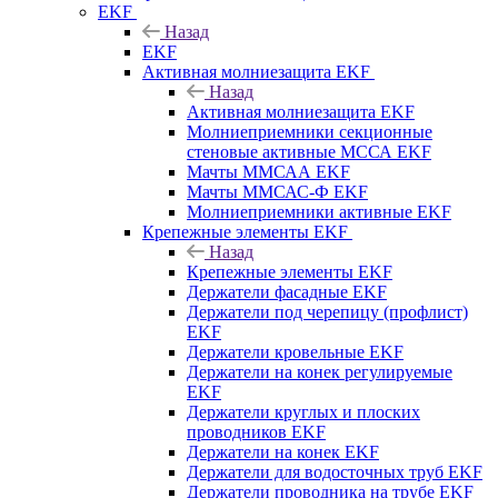
EKF
Назад
EKF
Активная молниезащита EKF
Назад
Активная молниезащита EKF
Молниеприемники секционные
стеновые активные МССА EKF
Мачты ММСАА EKF
Мачты ММСАС-Ф EKF
Молниеприемники активные EKF
Крепежные элементы EKF
Назад
Крепежные элементы EKF
Держатели фасадные EKF
Держатели под черепицу (профлист)
EKF
Держатели кровельные EKF
Держатели на конек регулируемые
EKF
Держатели круглых и плоских
проводников EKF
Держатели на конек EKF
Держатели для водосточных труб EKF
Держатели проводника на трубе EKF