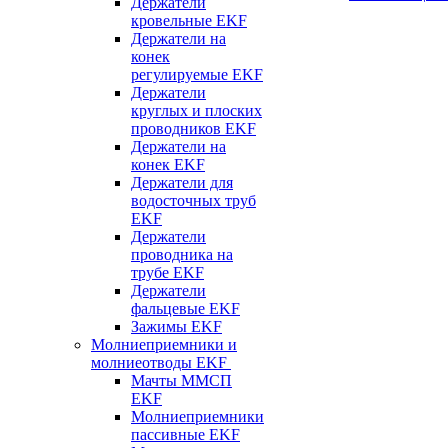
Держатели
кровельные EKF
Держатели на
конек
регулируемые EKF
Держатели
круглых и плоских
проводников EKF
Держатели на
конек EKF
Держатели для
водосточных труб
EKF
Держатели
проводника на
трубе EKF
Держатели
фальцевые EKF
Зажимы EKF
Молниеприемники и
молниеотводы EKF
Мачты ММСП
EKF
Молниеприемники
пассивные EKF