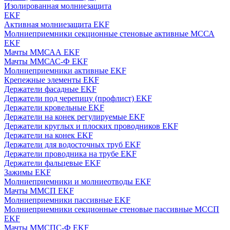
Изолированная молниезащита
EKF
Активная молниезащита EKF
Молниеприемники секционные стеновые активные МССА
EKF
Мачты ММСАА EKF
Мачты ММСАС-Ф EKF
Молниеприемники активные EKF
Крепежные элементы EKF
Держатели фасадные EKF
Держатели под черепицу (профлист) EKF
Держатели кровельные EKF
Держатели на конек регулируемые EKF
Держатели круглых и плоских проводников EKF
Держатели на конек EKF
Держатели для водосточных труб EKF
Держатели проводника на трубе EKF
Держатели фальцевые EKF
Зажимы EKF
Молниеприемники и молниеотводы EKF
Мачты ММСП EKF
Молниеприемники пассивные EKF
Молниеприемники секционные стеновые пассивные МССП
EKF
Мачты ММСПС-Ф EKF