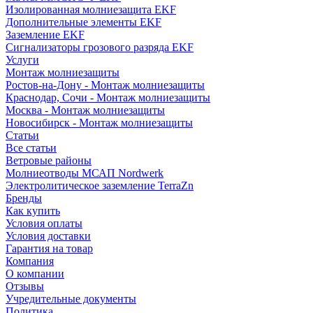
Изолированная молниезащита EKF
Дополнительные элементы EKF
Заземление EKF
Сигнализаторы грозового разряда EKF
Услуги
Монтаж молниезащиты
Ростов-на-Дону - Монтаж молниезащиты
Краснодар, Сочи - Монтаж молниезащиты
Москва - Монтаж молниезащиты
Новосибирск - Монтаж молниезащиты
Статьи
Все статьи
Ветровые районы
Молниеотводы МСАП Nordwerk
Электролитическое заземление TerraZn
Бренды
Как купить
Условия оплаты
Условия доставки
Гарантия на товар
Компания
О компании
Отзывы
Учредительные документы
Политика