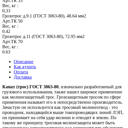
Арт.
ТК 35
Вес, кг
:
0,33
Грозотрос д.9.1 (ГОСТ 3063-80), 48.64 мм2
Арт.
ТК 50
Вес, кг
:
0.42
Грозотрос д.11 (ГОСТ 3063-80), 72.95 мм2
Арт.
ТК 70
Вес, кг
:
0.63
Описание
Как купить
Оплата
Доставка
Канат (трос) ГОСТ 3063-80
, изначально разработанный для
грузового использования, также нашел широкое применение
как молниезащитный трос. Грозозащитным тросом по сфере
применения называет его и непосредственно производитель.
Зачастую он используется как тросовый молниеотвод - это
проводник, находящийся выше токопроводящих линий ЛЭП,
он принимает на себя удар молнии и отводит в землю. По
такому же принципу тросовая молниезащита может быть
организована непосредственно над защищаемыми объектами