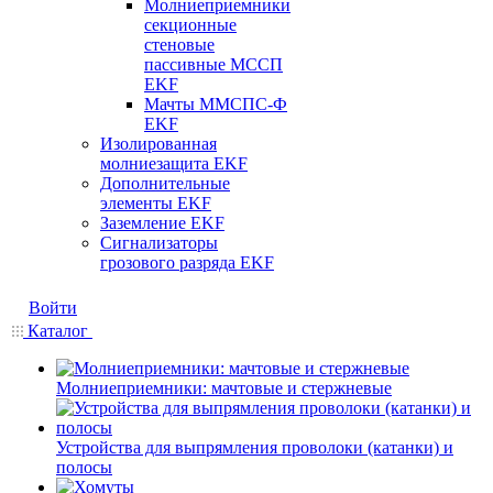
Молниеприемники
секционные
стеновые
пассивные МССП
EKF
Мачты ММСПС-Ф
EKF
Изолированная
молниезащита EKF
Дополнительные
элементы EKF
Заземление EKF
Сигнализаторы
грозового разряда EKF
Войти
Каталог
Молниеприемники: мачтовые и стержневые
Устройства для выпрямления проволоки (катанки) и
полосы