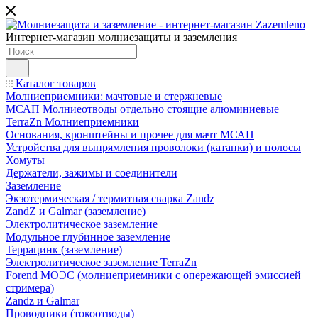
Интернет-магазин молниезащиты и заземления
Каталог товаров
Молниеприемники: мачтовые и стержневые
МСАП Молниеотводы отдельно стоящие алюминиевые
TerraZn Молниеприемники
Основания, кронштейны и прочее для мачт МСАП
Устройства для выпрямления проволоки (катанки) и полосы
Хомуты
Держатели, зажимы и соединители
Заземление
Экзотермическая / термитная сварка Zandz
ZandZ и Galmar (заземление)
Электролитическое заземление
Модульное глубинное заземление
Террацинк (заземление)
Электролитическое заземление TerraZn
Forend МОЭС (молниеприемники с опережающей эмиссией
стримера)
Zandz и Galmar
Проводники (токоотводы)