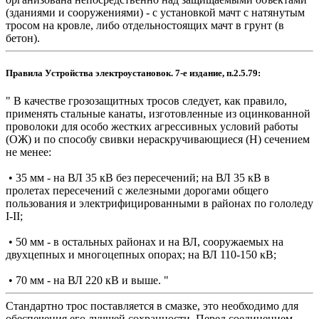
(зданиями и сооружениями) - с установкой мачт с натянутым
тросом на кровле, либо отдельностоящих мачт в грунт (в
бетон).
Правила Устройства электроустановок. 7-е издание, п.2.5.79:
" В качестве грозозащитных тросов следует, как правило,
применять стальные канаты, изготовленные из оцинкованной
проволоки для особо жестких агрессивных условий работы
(ОЖ) и по способу свивки нераскручивающиеся (Н) сечением
не менее:
• 35 мм - на ВЛ 35 кВ без пересечений; на ВЛ 35 кВ в
пролетах пересечений с железными дорогами общего
пользования и электрифицированными в районах по гололеду
I-II;
• 50 мм - в остальных районах и на ВЛ, сооружаемых на
двухцепных и многоцепных опорах; на ВЛ 110-150 кВ;
• 70 мм - на ВЛ 220 кВ и выше. "
Стандартно трос поставляется в смазке, это необходимо для
обеспечения его лучшей сохранности. Перед соединением