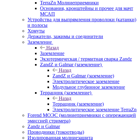
TerraZn Молниеприемники
Основания, кронштейны и прочее для мачт
МСАП
Устройства для выпрямления проволоки (катанки)
и полосы
Хомуты
Держатели, зажимы и соединители
Заземление
Назад
Заземление
Экзотермическая / термитная сварка Zandz
ZandZ и Galmar (заземление)
Назад
ZandZ и Galmar (заземление)
Электролитическое заземление
Модульное глубинное заземление
Террацинк (заземление)
Назад
Террацинк (заземление)
Электролитическое заземление TerraZn
Forend МОЭС (молниеприемники с опережающей
эмиссией стримера)
Zandz и Galmar
Проводники (токоотводы)
Изолированная молниезащита