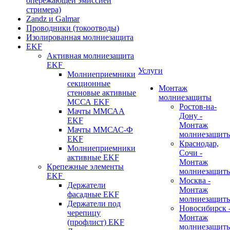
опережающей эмиссией
стримера)
Zandz и Galmar
Проводники (токоотводы)
Изолированная молниезащита
EKF
Активная молниезащита
EKF
Услуги
Молниеприемники
секционные
Монтаж
стеновые активные
молниезащиты
МССА EKF
Ростов-на-
Мачты ММСАА
Дону -
EKF
Монтаж
Мачты ММСАС-Ф
молниезащит
EKF
Краснодар,
Молниеприемники
Сочи -
активные EKF
Монтаж
Крепежные элементы
молниезащит
EKF
Москва -
Держатели
Монтаж
фасадные EKF
молниезащит
Держатели под
Новосибирск 
черепицу
Монтаж
(профлист) EKF
молниезащит