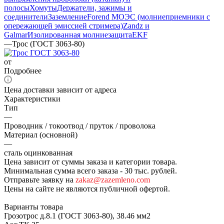
полосы
Хомуты
Держатели, зажимы и
соединители
Заземление
Forend МОЭС (молниеприемники с
опережающей эмиссией стримера)
Zandz и
Galmar
Изолированная молниезащита
EKF
—
Трос (ГОСТ 3063-80)
от
Подробнее
Цена доставки зависит от адреса
Характеристики
Тип
—
Проводник / токоотвод / пруток / проволока
Материал (основной)
—
сталь оцинкованная
Цена зависит от суммы заказа и категории товара.
Минимальная сумма всего заказа - 30 тыс. рублей.
Отправьте заявку на
zakaz@zazemleno.com
Цены на сайте не являются публичной офертой.
Варианты товара
Грозотрос д.8.1 (ГОСТ 3063-80), 38.46 мм2