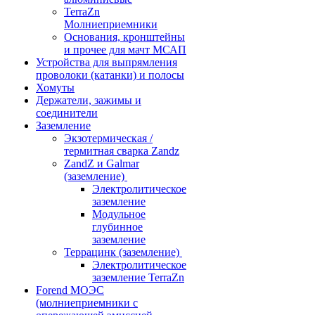
TerraZn
Молниеприемники
Основания, кронштейны
и прочее для мачт МСАП
Устройства для выпрямления
проволоки (катанки) и полосы
Хомуты
Держатели, зажимы и
соединители
Заземление
Экзотермическая /
термитная сварка Zandz
ZandZ и Galmar
(заземление)
Электролитическое
заземление
Модульное
глубинное
заземление
Террацинк (заземление)
Электролитическое
заземление TerraZn
Forend МОЭС
(молниеприемники с