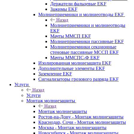
Держатели фальцевые EKF
Зажимы EKF
Молниеприемники и молниеотводы EKF
Назад
Молниеприемники и молниеотводы
EKF
Мачты ММСП EKF
Молниеприемники пассивные EKF
Молниеприемники секционные
стеновые пассивные МССП EKF
Мачты ММСПС-Ф EKF
Изолированная молниезащита EKF
Дополнительные элементы EKF
Заземление EKF
Сигнализаторы грозового разряда EKF
Услуги
Назад
Услуги
Монтаж молниезащиты
Назад
Монтаж молниезащиты
Ростов-на-Дону - Монтаж молниезащиты
Краснодар, Сочи - Монтаж молниезащиты
Москва - Монтаж молниезащиты
Новосибирск - Монтаж молниезащиты