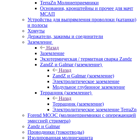
TerraZn Молниеприемники
Основания, кронштейны и прочее для мачт
МСАП
Устройства для выпрямления проволоки (катанки)
и полосы
Хомуты
Держатели, зажимы и соединители
Заземление
Назад
Заземление
Экзотермическая / термитная сварка Zandz
ZandZ и Galmar (заземление)
Назад
ZandZ и Galmar (заземление)
Электролитическое заземление
Модульное глубинное заземление
Террацинк (заземление)
Назад
Террацинк (заземление)
Электролитическое заземление TerraZn
Forend МОЭС (молниеприемники с опережающей
эмиссией стримера)
Zandz и Galmar
Проводники (токоотводы)
Изолированная молниезащита