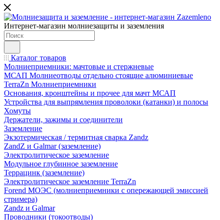
Интернет-магазин молниезащиты и заземления
Каталог товаров
Молниеприемники: мачтовые и стержневые
МСАП Молниеотводы отдельно стоящие алюминиевые
TerraZn Молниеприемники
Основания, кронштейны и прочее для мачт МСАП
Устройства для выпрямления проволоки (катанки) и полосы
Хомуты
Держатели, зажимы и соединители
Заземление
Экзотермическая / термитная сварка Zandz
ZandZ и Galmar (заземление)
Электролитическое заземление
Модульное глубинное заземление
Террацинк (заземление)
Электролитическое заземление TerraZn
Forend МОЭС (молниеприемники с опережающей эмиссией
стримера)
Zandz и Galmar
Проводники (токоотводы)