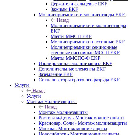
Держатели фальцевые EKF
Зажимы EKF
Молниеприемники и молниеотводы EKF
Назад
Молниеприемники и молниеотводы
EKF
Мачты ММСП EKF
Молниеприемники пассивные EKF
Молниеприемники секционные
стеновые пассивные МССП EKF
Мачты ММСПС-Ф EKF
Изолированная молниезащита EKF
Дополнительные элементы EKF
Заземление EKF
Сигнализаторы грозового разряда EKF
Услуги
Назад
Услуги
Монтаж молниезащиты
Назад
Монтаж молниезащиты
Ростов-на-Дону - Монтаж молниезащиты
Краснодар, Сочи - Монтаж молниезащиты
Москва - Монтаж молниезащиты
Новосибирск - Монтаж молниезащиты