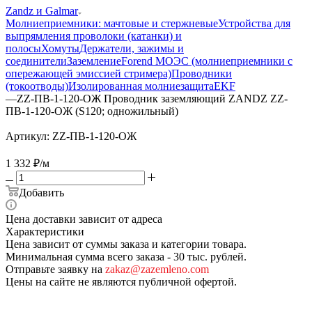
Zandz и Galmar
Молниеприемники: мачтовые и стержневые
Устройства для
выпрямления проволоки (катанки) и
полосы
Хомуты
Держатели, зажимы и
соединители
Заземление
Forend МОЭС (молниеприемники с
опережающей эмиссией стримера)
Проводники
(токоотводы)
Изолированная молниезащита
EKF
—
ZZ-ПВ-1-120-ОЖ Проводник заземляющий ZANDZ ZZ-
ПВ-1-120-ОЖ (S120; одножильный)
Артикул:
ZZ-ПВ-1-120-ОЖ
1 332
₽
/м
Добавить
Цена доставки зависит от адреса
Характеристики
Цена зависит от суммы заказа и категории товара.
Минимальная сумма всего заказа - 30 тыс. рублей.
Отправьте заявку на
zakaz@zazemleno.com
Цены на сайте не являются публичной офертой.