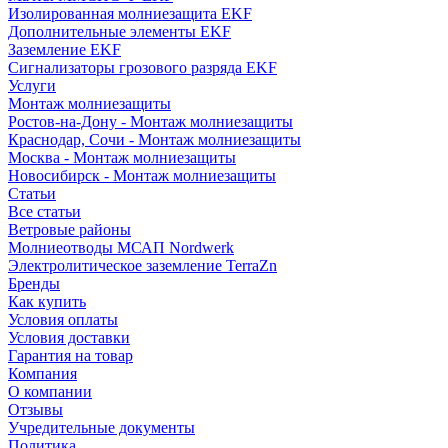
Изолированная молниезащита EKF
Дополнительные элементы EKF
Заземление EKF
Сигнализаторы грозового разряда EKF
Услуги
Монтаж молниезащиты
Ростов-на-Дону - Монтаж молниезащиты
Краснодар, Сочи - Монтаж молниезащиты
Москва - Монтаж молниезащиты
Новосибирск - Монтаж молниезащиты
Статьи
Все статьи
Ветровые районы
Молниеотводы МСАП Nordwerk
Электролитическое заземление TerraZn
Бренды
Как купить
Условия оплаты
Условия доставки
Гарантия на товар
Компания
О компании
Отзывы
Учредительные документы
Политика