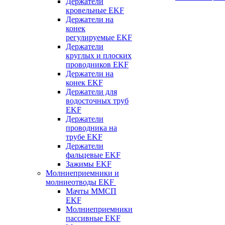
Держатели
кровельные EKF
Держатели на
конек
регулируемые EKF
Держатели
круглых и плоских
проводников EKF
Держатели на
конек EKF
Держатели для
водосточных труб
EKF
Держатели
проводника на
трубе EKF
Держатели
фальцевые EKF
Зажимы EKF
Молниеприемники и
молниеотводы EKF
Мачты ММСП
EKF
Молниеприемники
пассивные EKF