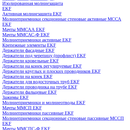
Изолированная молниезащита
EKF
Активная молниезащита EKF
Молниеприемники секционные стеновые активные МССА
EKF
Мачты ММСАА EKF
Мачты ММСАС-Ф EKF
Молниеприемники активные EKF
Крепежные элементы EKF
Держатели фасадные EKF
Держатели под черепицу (профлист) EKF
Держатели кровельные EKF
Держатели на конек регулируемые EKF
Держатели круглых и плоских проводников EKF
Держатели на конек EKF
Держатели для водосточных труб EKF
Держатели проводника на трубе EKF
Держатели фальцевые EKF
Зажимы EKF
Молниеприемники и молниеотводы EKF
Мачты ММСП EKF
Молниеприемники пассивные EKF
Молниеприемники секционные стеновые пассивные МССП
EKF
Мачты ММСПС-Ф EKF