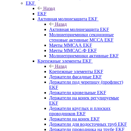
EKF
Назад
EKF
Активная молниезащита EKF
Назад
Активная молниезащита EKF
Молниеприемники секционные
стеновые активные МССА EKF
Мачты ММСАА EKF
Мачты ММСАС-Ф EKF
Молниеприемники активные EKF
Крепежные элементы EKF
Назад
Крепежные элементы EKF
Держатели фасадные EKF
Держатели под черепицу (профлист)
EKF
Держатели кровельные EKF
Держатели на конек регулируемые
EKF
Держатели круглых и плоских
проводников EKF
Держатели на конек EKF
Держатели для водосточных труб EKF
Держатели проводника на трубе EKF