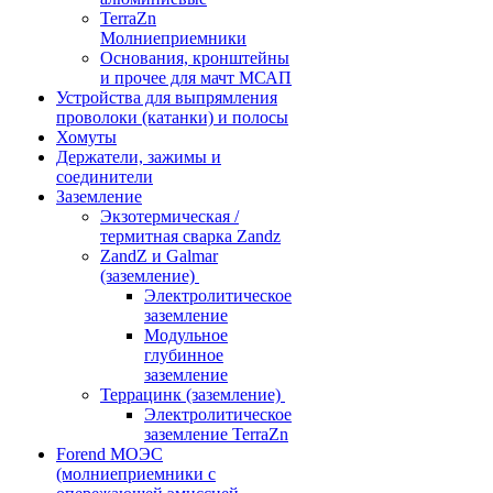
TerraZn
Молниеприемники
Основания, кронштейны
и прочее для мачт МСАП
Устройства для выпрямления
проволоки (катанки) и полосы
Хомуты
Держатели, зажимы и
соединители
Заземление
Экзотермическая /
термитная сварка Zandz
ZandZ и Galmar
(заземление)
Электролитическое
заземление
Модульное
глубинное
заземление
Террацинк (заземление)
Электролитическое
заземление TerraZn
Forend МОЭС
(молниеприемники с