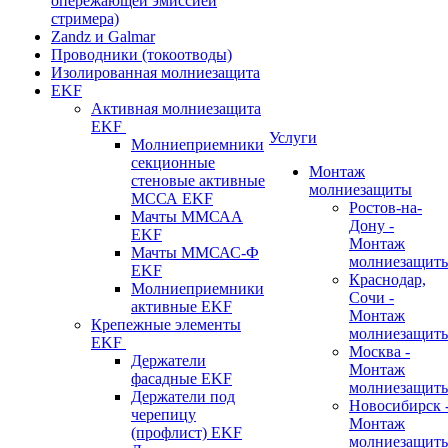
опережающей эмиссией
стримера)
Zandz и Galmar
Проводники (токоотводы)
Изолированная молниезащита
EKF
Активная молниезащита
EKF
Услуги
Молниеприемники
секционные
Монтаж
стеновые активные
молниезащиты
МССА EKF
Ростов-на-
Мачты ММСАА
Дону -
EKF
Монтаж
Мачты ММСАС-Ф
молниезащит
EKF
Краснодар,
Молниеприемники
Сочи -
активные EKF
Монтаж
Крепежные элементы
молниезащит
EKF
Москва -
Держатели
Монтаж
фасадные EKF
молниезащит
Держатели под
Новосибирск 
черепицу
Монтаж
(профлист) EKF
молниезащит