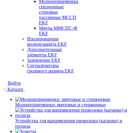
Молниеприемники
секционные
стеновые
пассивные МССП
EKF
Мачты ММСПС-Ф
EKF
Изолированная
молниезащита EKF
Дополнительные
элементы EKF
Заземление EKF
Сигнализаторы
грозового разряда EKF
Войти
Каталог
Молниеприемники: мачтовые и стержневые
Устройства для выпрямления проволоки (катанки) и
полосы