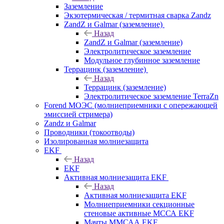
Заземление
Экзотермическая / термитная сварка Zandz
ZandZ и Galmar (заземление)
Назад
ZandZ и Galmar (заземление)
Электролитическое заземление
Модульное глубинное заземление
Террацинк (заземление)
Назад
Террацинк (заземление)
Электролитическое заземление TerraZn
Forend МОЭС (молниеприемники с опережающей
эмиссией стримера)
Zandz и Galmar
Проводники (токоотводы)
Изолированная молниезащита
EKF
Назад
EKF
Активная молниезащита EKF
Назад
Активная молниезащита EKF
Молниеприемники секционные
стеновые активные МССА EKF
Мачты ММСАА EKF