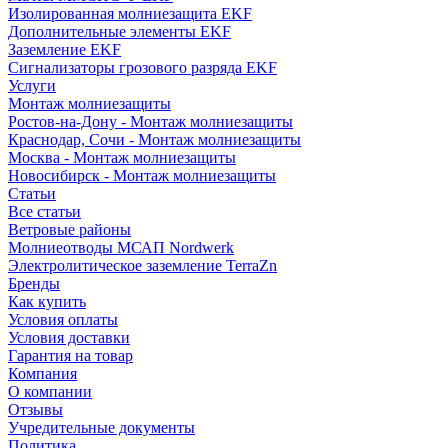
Изолированная молниезащита EKF
Дополнительные элементы EKF
Заземление EKF
Сигнализаторы грозового разряда EKF
Услуги
Монтаж молниезащиты
Ростов-на-Дону - Монтаж молниезащиты
Краснодар, Сочи - Монтаж молниезащиты
Москва - Монтаж молниезащиты
Новосибирск - Монтаж молниезащиты
Статьи
Все статьи
Ветровые районы
Молниеотводы МСАП Nordwerk
Электролитическое заземление TerraZn
Бренды
Как купить
Условия оплаты
Условия доставки
Гарантия на товар
Компания
О компании
Отзывы
Учредительные документы
Политика