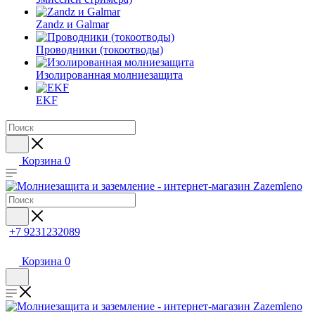
Zandz и Galmar
Проводники (токоотводы)
Изолированная молниезащита
EKF
Корзина
0
+7 9231232089
Корзина
0