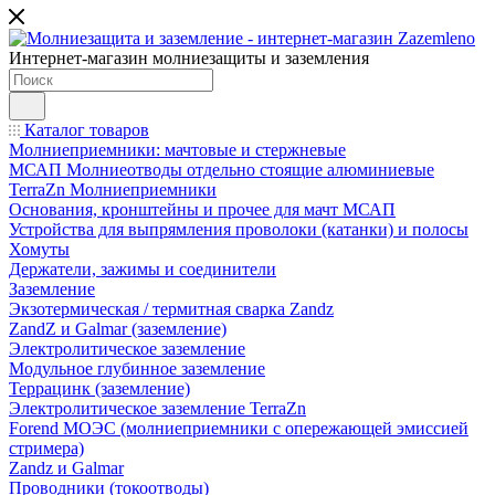
Интернет-магазин молниезащиты и заземления
Каталог товаров
Молниеприемники: мачтовые и стержневые
МСАП Молниеотводы отдельно стоящие алюминиевые
TerraZn Молниеприемники
Основания, кронштейны и прочее для мачт МСАП
Устройства для выпрямления проволоки (катанки) и полосы
Хомуты
Держатели, зажимы и соединители
Заземление
Экзотермическая / термитная сварка Zandz
ZandZ и Galmar (заземление)
Электролитическое заземление
Модульное глубинное заземление
Террацинк (заземление)
Электролитическое заземление TerraZn
Forend МОЭС (молниеприемники с опережающей эмиссией
стримера)
Zandz и Galmar
Проводники (токоотводы)