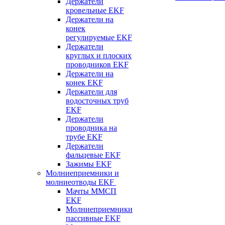
Держатели
кровельные EKF
Держатели на
конек
регулируемые EKF
Держатели
круглых и плоских
проводников EKF
Держатели на
конек EKF
Держатели для
водосточных труб
EKF
Держатели
проводника на
трубе EKF
Держатели
фальцевые EKF
Зажимы EKF
Молниеприемники и
молниеотводы EKF
Мачты ММСП
EKF
Молниеприемники
пассивные EKF