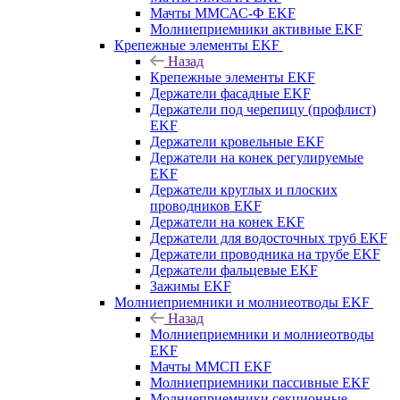
Мачты ММСАС-Ф EKF
Молниеприемники активные EKF
Крепежные элементы EKF
Назад
Крепежные элементы EKF
Держатели фасадные EKF
Держатели под черепицу (профлист)
EKF
Держатели кровельные EKF
Держатели на конек регулируемые
EKF
Держатели круглых и плоских
проводников EKF
Держатели на конек EKF
Держатели для водосточных труб EKF
Держатели проводника на трубе EKF
Держатели фальцевые EKF
Зажимы EKF
Молниеприемники и молниеотводы EKF
Назад
Молниеприемники и молниеотводы
EKF
Мачты ММСП EKF
Молниеприемники пассивные EKF
Молниеприемники секционные