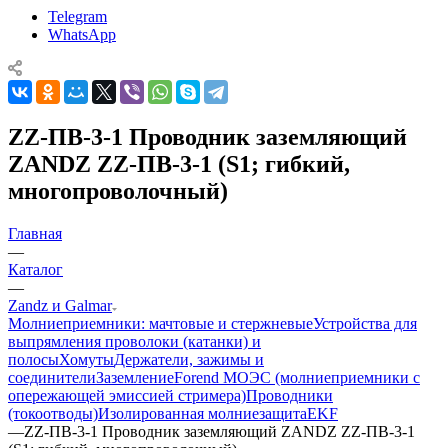
Telegram
WhatsApp
ZZ-ПВ-3-1 Проводник заземляющий
ZANDZ ZZ-ПВ-3-1 (S1; гибкий,
многопроволочный)
Главная
—
Каталог
—
Zandz и Galmar
Молниеприемники: мачтовые и стержневые
Устройства для
выпрямления проволоки (катанки) и
полосы
Хомуты
Держатели, зажимы и
соединители
Заземление
Forend МОЭС (молниеприемники с
опережающей эмиссией стримера)
Проводники
(токоотводы)
Изолированная молниезащита
EKF
—
ZZ-ПВ-3-1 Проводник заземляющий ZANDZ ZZ-ПВ-3-1