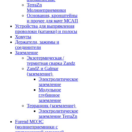
TerraZn
Молниеприемники
Основания, кронштейны
и прочее для мачт МСАП
Устройства для выпрямления
проволоки (катанки) и полосы
Хомуты
Держатели, зажимы и
соединители
Заземление
Экзотермическая /
термитная сварка Zandz
ZandZ и Galmar
(заземление)
Электролитическое
заземление
Модульное
глубинное
заземление
Террацинк (заземление)
Электролитическое
заземление TerraZn
Forend МОЭС
(молниеприемники с