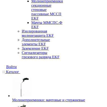
Молниеприемники
секционные
стеновые
пассивные МССП
EKF
Мачты ММСПС-Ф
EKF
Изолированная
молниезащита EKF
Дополнительные
элементы EKF
Заземление EKF
Сигнализаторы
грозового разряда EKF
Войти
Каталог
Молниеприемники: мачтовые и стержневые