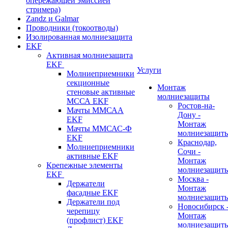
опережающей эмиссией
стримера)
Zandz и Galmar
Проводники (токоотводы)
Изолированная молниезащита
EKF
Активная молниезащита
EKF
Услуги
Молниеприемники
секционные
Монтаж
стеновые активные
молниезащиты
МССА EKF
Ростов-на-
Мачты ММСАА
Дону -
EKF
Монтаж
Мачты ММСАС-Ф
молниезащит
EKF
Краснодар,
Молниеприемники
Сочи -
активные EKF
Монтаж
Крепежные элементы
молниезащит
EKF
Москва -
Держатели
Монтаж
фасадные EKF
молниезащит
Держатели под
Новосибирск 
черепицу
Монтаж
(профлист) EKF
молниезащит