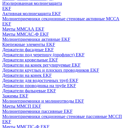
Изолированная молниезащита
EKF
Активная молниезащита EKF
Молниеприемники секционные стеновые активные МССА
EKF
Мачты ММСАА EKF
Мачты ММСАС-Ф EKF
Молниеприемники активные EKF
Крепежные элементы EKF
Держатели фасадные EKF
Держатели под черепицу (профлист) EKF
Держатели кровельные EKF
Держатели на конек регулируемые EKF
Держатели круглых и плоских проводников EKF
Держатели на конек EKF
Держатели для водосточных труб EKF
Держатели проводника на трубе EKF
Держатели фальцевые EKF
Зажимы EKF
Молниеприемники и молниеотводы EKF
Мачты ММСП EKF
Молниеприемники пассивные EKF
Молниеприемники секционные стеновые пассивные МССП
EKF
Мачты ММСПС-Ф EKF