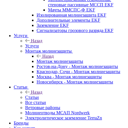
стеновые пассивные МССП EKF
Мачты ММСПС-Ф EKF
Изолированная молниезащита EKF
Дополнительные элементы EKF
Заземление EKF
Сигнализаторы грозового разряда EKF
Услуги
Назад
Услуги
Монтаж молниезащиты
Назад
Монтаж молниезащиты
Ростов-на-Дону - Монтаж молниезащиты
Краснодар, Сочи - Монтаж молниезащиты
Москва - Монтаж молниезащиты
Новосибирск - Монтаж молниезащиты
Статьи
Назад
Статьи
Все статьи
Ветровые районы
Молниеотводы МСАП Nordwerk
Электролитическое заземление TerraZn
Бренды