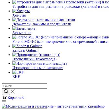
Устройства для выпрямления проволоки (катанки) и пол
Хомуты
Держатели, зажимы и соединители
Заземление
Forend МОЭС (молниеприемники с опережающей эмисси
Zandz и Galmar
Проводники (токоотводы)
Изолированная молниезащита
EKF
Корзина
0