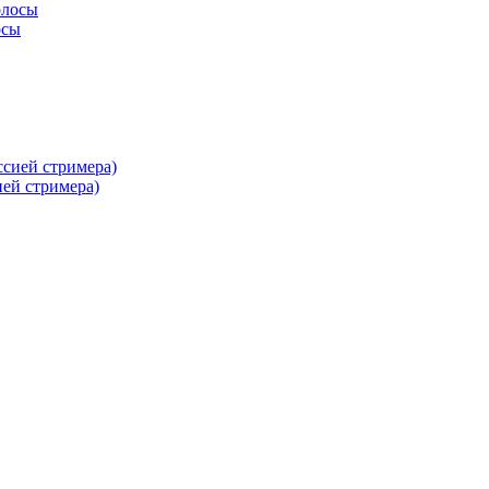
осы
ей стримера)