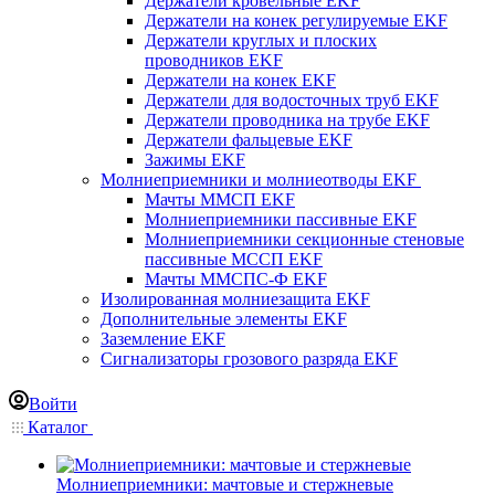
Держатели кровельные EKF
Держатели на конек регулируемые EKF
Держатели круглых и плоских
проводников EKF
Держатели на конек EKF
Держатели для водосточных труб EKF
Держатели проводника на трубе EKF
Держатели фальцевые EKF
Зажимы EKF
Молниеприемники и молниеотводы EKF
Мачты ММСП EKF
Молниеприемники пассивные EKF
Молниеприемники секционные стеновые
пассивные МССП EKF
Мачты ММСПС-Ф EKF
Изолированная молниезащита EKF
Дополнительные элементы EKF
Заземление EKF
Сигнализаторы грозового разряда EKF
Войти
Каталог
Молниеприемники: мачтовые и стержневые