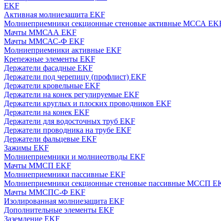
EKF
Активная молниезащита EKF
Молниеприемники секционные стеновые активные МССА EK
Мачты ММСАА EKF
Мачты ММСАС-Ф EKF
Молниеприемники активные EKF
Крепежные элементы EKF
Держатели фасадные EKF
Держатели под черепицу (профлист) EKF
Держатели кровельные EKF
Держатели на конек регулируемые EKF
Держатели круглых и плоских проводников EKF
Держатели на конек EKF
Держатели для водосточных труб EKF
Держатели проводника на трубе EKF
Держатели фальцевые EKF
Зажимы EKF
Молниеприемники и молниеотводы EKF
Мачты ММСП EKF
Молниеприемники пассивные EKF
Молниеприемники секционные стеновые пассивные МССП E
Мачты ММСПС-Ф EKF
Изолированная молниезащита EKF
Дополнительные элементы EKF
Заземление EKF