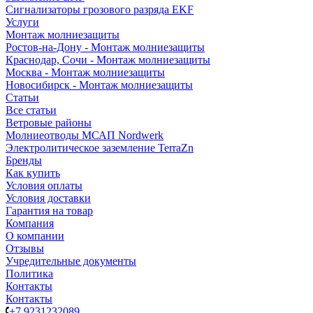
Сигнализаторы грозового разряда EKF
Услуги
Монтаж молниезащиты
Ростов-на-Дону - Монтаж молниезащиты
Краснодар, Сочи - Монтаж молниезащиты
Москва - Монтаж молниезащиты
Новосибирск - Монтаж молниезащиты
Статьи
Все статьи
Ветровые районы
Молниеотводы МСАП Nordwerk
Электролитическое заземление TerraZn
Бренды
Как купить
Условия оплаты
Условия доставки
Гарантия на товар
Компания
О компании
Отзывы
Учредительные документы
Политика
Контакты
Контакты
+7 9231232089