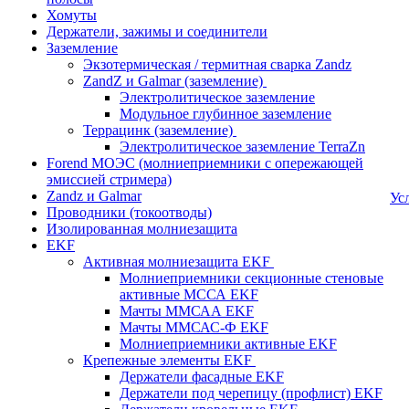
Хомуты
Держатели, зажимы и соединители
Заземление
Экзотермическая / термитная сварка Zandz
ZandZ и Galmar (заземление)
Электролитическое заземление
Модульное глубинное заземление
Террацинк (заземление)
Электролитическое заземление TerraZn
Forend МОЭС (молниеприемники с опережающей
эмиссией стримера)
Zandz и Galmar
Ус
Проводники (токоотводы)
Изолированная молниезащита
EKF
Активная молниезащита EKF
Молниеприемники секционные стеновые
активные МССА EKF
Мачты ММСАА EKF
Мачты ММСАС-Ф EKF
Молниеприемники активные EKF
Крепежные элементы EKF
Держатели фасадные EKF
Держатели под черепицу (профлист) EKF