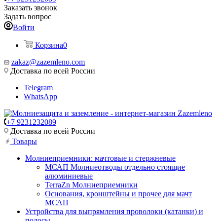
Заказать звонок
Задать вопрос
Войти
Корзина
0
zakaz@zazemleno.com
Доставка по всей России
Telegram
WhatsApp
+7 9231232089
Доставка по всей России
Товары
Молниеприемники: мачтовые и стержневые
МСАП Молниеотводы отдельно стоящие
алюминиевые
TerraZn Молниеприемники
Основания, кронштейны и прочее для мачт
МСАП
Устройства для выпрямления проволоки (катанки) и
полосы