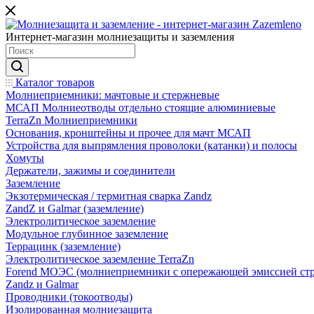
Интернет-магазин молниезащиты и заземления
Каталог товаров
Молниеприемники: мачтовые и стержневые
МСАП Молниеотводы отдельно стоящие алюминиевые
TerraZn Молниеприемники
Основания, кронштейны и прочее для мачт МСАП
Устройства для выпрямления проволоки (катанки) и полосы
Хомуты
Держатели, зажимы и соединители
Заземление
Экзотермическая / термитная сварка Zandz
ZandZ и Galmar (заземление)
Электролитическое заземление
Модульное глубинное заземление
Террацинк (заземление)
Электролитическое заземление TerraZn
Forend МОЭС (молниеприемники с опережающей эмиссией стр
Zandz и Galmar
Проводники (токоотводы)
Изолированная молниезащита