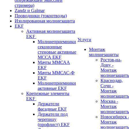
опережающей эмиссией
стримера)
Zandz и Galmar
Проводники (токоотводы)
Изолированная молниезащита
EKF
Активная молниезащита
EKF
Услуги
Молниеприемники
секционные
Монтаж
стеновые активные
молниезащиты
МССА EKF
Ростов-на-
Мачты ММСАА
Дону -
EKF
Монтаж
Мачты ММСАС-Ф
молниезащит
EKF
Краснодар,
Молниеприемники
Сочи -
активные EKF
Монтаж
Крепежные элементы
молниезащит
EKF
Москва -
Держатели
Монтаж
фасадные EKF
молниезащит
Держатели под
Новосибирск 
черепицу
Монтаж
(профлист) EKF
молниезащит