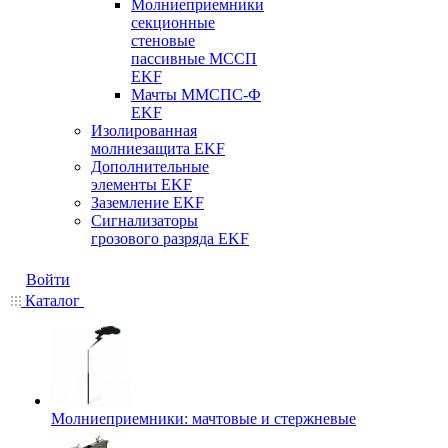
Молниеприемники
секционные
стеновые
пассивные МССП
EKF
Мачты ММСПС-Ф
EKF
Изолированная
молниезащита EKF
Дополнительные
элементы EKF
Заземление EKF
Сигнализаторы
грозового разряда EKF
Войти
Каталог
Молниеприемники: мачтовые и стержневые