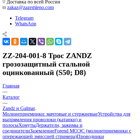
Доставка по всей России
zakaz@zazemleno.com
Telegram
WhatsApp
ZZ-204-001-8 Трос ZANDZ
грозозащитный стальной
оцинкованный (S50; D8)
Главная
—
Каталог
—
Zandz и Galmar
Молниеприемники: мачтовые и стержневые
Устройства для
выпрямления проволоки (катанки) и
полосы
Хомуты
Держатели, зажимы и
соединители
Заземление
Forend МОЭС (молниеприемники с
опережающей эмиссией стримера)
Проводники