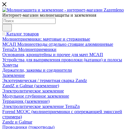
Интернет-магазин молниезащиты и заземления
Каталог товаров
Молниеприемники: мачтовые и стержневые
МСАП Молниеотводы отдельно стоящие алюминиевые
TerraZn Молниеприемники
Основания, кронштейны и прочее для мачт МСАП
Устройства для выпрямления проволоки (катанки) и полосы
Хомуты
Держатели, зажимы и соединители
Заземление
Экзотермическая / термитная сварка Zandz
ZandZ и Galmar (заземление)
Электролитическое заземление
Модульное глубинное заземление
Террацинк (заземление)
Электролитическое заземление TerraZn
Forend МОЭС (молниеприемники с опережающей эмиссией
стримера)
Zandz и Galmar
Проводники (токоотводы)