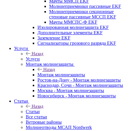
Мачты ММСП EKF
Молниеприемники пассивные EKF
Молниеприемники секционные
стеновые пассивные МССП EKF
Мачты ММСПС-Ф EKF
Изолированная молниезащита EKF
Дополнительные элементы EKF
Заземление EKF
Сигнализаторы грозового разряда EKF
Услуги
Назад
Услуги
Монтаж молниезащиты
Назад
Монтаж молниезащиты
Ростов-на-Дону - Монтаж молниезащиты
Краснодар, Сочи - Монтаж молниезащиты
Москва - Монтаж молниезащиты
Новосибирск - Монтаж молниезащиты
Статьи
Назад
Статьи
Все статьи
Ветровые районы
Молниеотводы МСАП Nordwerk