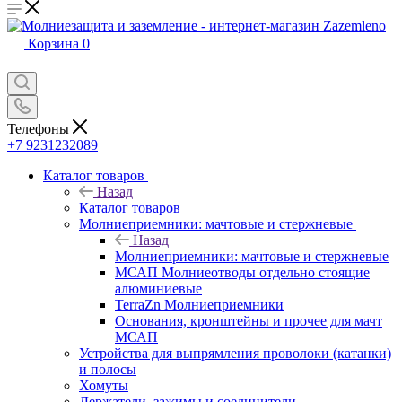
Корзина
0
Телефоны
+7 9231232089
Каталог товаров
Назад
Каталог товаров
Молниеприемники: мачтовые и стержневые
Назад
Молниеприемники: мачтовые и стержневые
МСАП Молниеотводы отдельно стоящие
алюминиевые
TerraZn Молниеприемники
Основания, кронштейны и прочее для мачт
МСАП
Устройства для выпрямления проволоки (катанки)
и полосы
Хомуты
Держатели, зажимы и соединители