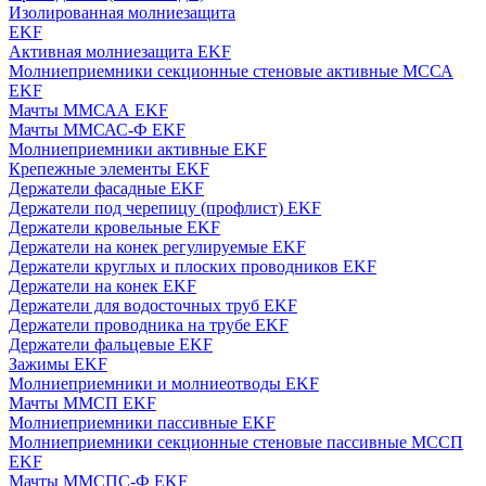
Изолированная молниезащита
EKF
Активная молниезащита EKF
Молниеприемники секционные стеновые активные МССА
EKF
Мачты ММСАА EKF
Мачты ММСАС-Ф EKF
Молниеприемники активные EKF
Крепежные элементы EKF
Держатели фасадные EKF
Держатели под черепицу (профлист) EKF
Держатели кровельные EKF
Держатели на конек регулируемые EKF
Держатели круглых и плоских проводников EKF
Держатели на конек EKF
Держатели для водосточных труб EKF
Держатели проводника на трубе EKF
Держатели фальцевые EKF
Зажимы EKF
Молниеприемники и молниеотводы EKF
Мачты ММСП EKF
Молниеприемники пассивные EKF
Молниеприемники секционные стеновые пассивные МССП
EKF
Мачты ММСПС-Ф EKF