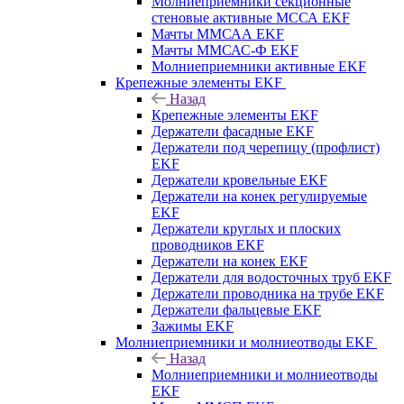
Молниеприемники секционные
стеновые активные МССА EKF
Мачты ММСАА EKF
Мачты ММСАС-Ф EKF
Молниеприемники активные EKF
Крепежные элементы EKF
Назад
Крепежные элементы EKF
Держатели фасадные EKF
Держатели под черепицу (профлист)
EKF
Держатели кровельные EKF
Держатели на конек регулируемые
EKF
Держатели круглых и плоских
проводников EKF
Держатели на конек EKF
Держатели для водосточных труб EKF
Держатели проводника на трубе EKF
Держатели фальцевые EKF
Зажимы EKF
Молниеприемники и молниеотводы EKF
Назад
Молниеприемники и молниеотводы
EKF