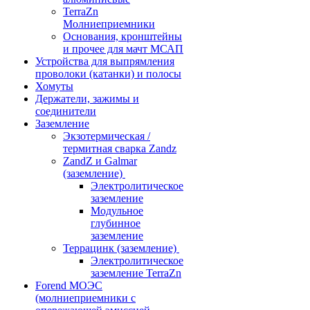
TerraZn
Молниеприемники
Основания, кронштейны
и прочее для мачт МСАП
Устройства для выпрямления
проволоки (катанки) и полосы
Хомуты
Держатели, зажимы и
соединители
Заземление
Экзотермическая /
термитная сварка Zandz
ZandZ и Galmar
(заземление)
Электролитическое
заземление
Модульное
глубинное
заземление
Террацинк (заземление)
Электролитическое
заземление TerraZn
Forend МОЭС
(молниеприемники с