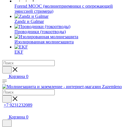
Forend МОЭС (молниеприемники с опережающей
эмиссией стримера)
Zandz и Galmar
Проводники (токоотводы)
Изолированная молниезащита
EKF
Корзина
0
+7 9231232089
Корзина
0