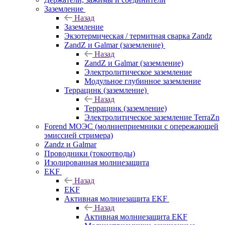
Заземление
Назад
Заземление
Экзотермическая / термитная сварка Zandz
ZandZ и Galmar (заземление)
Назад
ZandZ и Galmar (заземление)
Электролитическое заземление
Модульное глубинное заземление
Террацинк (заземление)
Назад
Террацинк (заземление)
Электролитическое заземление TerraZn
Forend МОЭС (молниеприемники с опережающей
эмиссией стримера)
Zandz и Galmar
Проводники (токоотводы)
Изолированная молниезащита
EKF
Назад
EKF
Активная молниезащита EKF
Назад
Активная молниезащита EKF