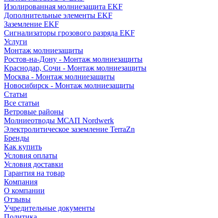
Изолированная молниезащита EKF
Дополнительные элементы EKF
Заземление EKF
Сигнализаторы грозового разряда EKF
Услуги
Монтаж молниезащиты
Ростов-на-Дону - Монтаж молниезащиты
Краснодар, Сочи - Монтаж молниезащиты
Москва - Монтаж молниезащиты
Новосибирск - Монтаж молниезащиты
Статьи
Все статьи
Ветровые районы
Молниеотводы МСАП Nordwerk
Электролитическое заземление TerraZn
Бренды
Как купить
Условия оплаты
Условия доставки
Гарантия на товар
Компания
О компании
Отзывы
Учредительные документы
Политика