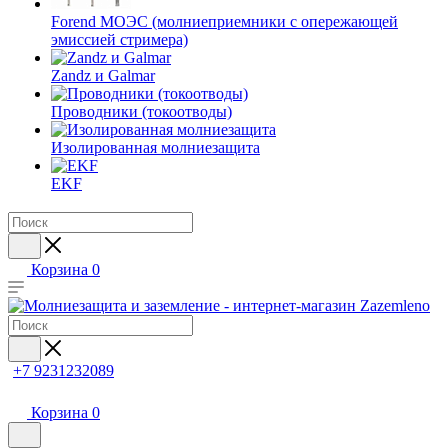
Forend МОЭС (молниеприемники с опережающей
эмиссией стримера)
Zandz и Galmar
Проводники (токоотводы)
Изолированная молниезащита
EKF
Корзина
0
+7 9231232089
Корзина
0