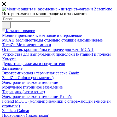
Интернет-магазин молниезащиты и заземления
Каталог товаров
Молниеприемники: мачтовые и стержневые
МСАП Молниеотводы отдельно стоящие алюминиевые
TerraZn Молниеприемники
Основания, кронштейны и прочее для мачт МСАП
Устройства для выпрямления проволоки (катанки) и полосы
Хомуты
Держатели, зажимы и соединители
Заземление
Экзотермическая / термитная сварка Zandz
ZandZ и Galmar (заземление)
Электролитическое заземление
Модульное глубинное заземление
Террацинк (заземление)
Электролитическое заземление TerraZn
Forend МОЭС (молниеприемники с опережающей эмиссией
стримера)
Zandz и Galmar
Проводники (токоотводы)