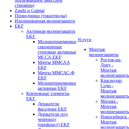
опережающей эмиссией
стримера)
Zandz и Galmar
Проводники (токоотводы)
Изолированная молниезащита
EKF
Активная молниезащита
EKF
Услуги
Молниеприемники
секционные
Монтаж
стеновые активные
молниезащиты
МССА EKF
Ростов-на-
Мачты ММСАА
Дону -
EKF
Монтаж
Мачты ММСАС-Ф
молниезащит
EKF
Краснодар,
Молниеприемники
Сочи -
активные EKF
Монтаж
Крепежные элементы
молниезащит
EKF
Москва -
Держатели
Монтаж
фасадные EKF
молниезащит
Держатели под
Новосибирск 
черепицу
Монтаж
(профлист) EKF
молниезащит