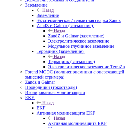
Заземление
Назад
Заземление
Экзотермическая / термитная сварка Zandz
ZandZ и Galmar (заземление)
Назад
ZandZ и Galmar (заземление)
Электролитическое заземление
Модульное глубинное заземление
Террацинк (заземление)
Назад
Террацинк (заземление)
Электролитическое заземление TerraZn
Forend МОЭС (молниеприемники с опережающей
эмиссией стримера)
Zandz и Galmar
Проводники (токоотводы)
Изолированная молниезащита
EKF
Назад
EKF
Активная молниезащита EKF
Назад
Активная молниезащита EKF