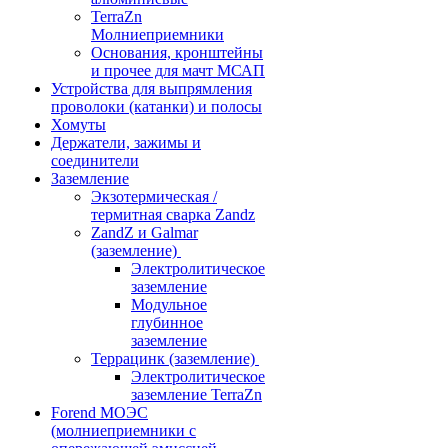
TerraZn
Молниеприемники
Основания, кронштейны
и прочее для мачт МСАП
Устройства для выпрямления
проволоки (катанки) и полосы
Хомуты
Держатели, зажимы и
соединители
Заземление
Экзотермическая /
термитная сварка Zandz
ZandZ и Galmar
(заземление)
Электролитическое
заземление
Модульное
глубинное
заземление
Террацинк (заземление)
Электролитическое
заземление TerraZn
Forend МОЭС
(молниеприемники с