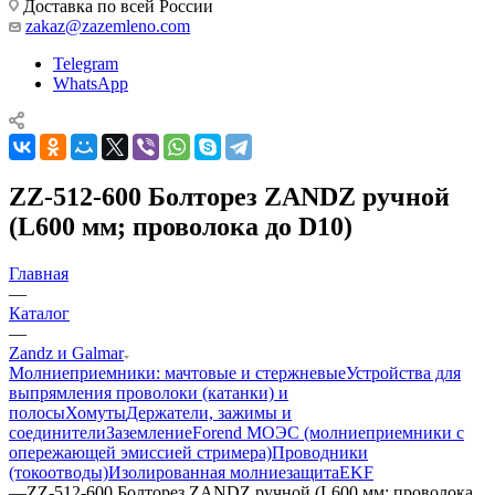
Доставка по всей России
zakaz@zazemleno.com
Telegram
WhatsApp
ZZ-512-600 Болторез ZANDZ ручной
(L600 мм; проволока до D10)
Главная
—
Каталог
—
Zandz и Galmar
Молниеприемники: мачтовые и стержневые
Устройства для
выпрямления проволоки (катанки) и
полосы
Хомуты
Держатели, зажимы и
соединители
Заземление
Forend МОЭС (молниеприемники с
опережающей эмиссией стримера)
Проводники
(токоотводы)
Изолированная молниезащита
EKF
—
ZZ-512-600 Болторез ZANDZ ручной (L600 мм; проволока