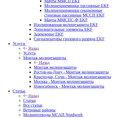
Мачты ММСП EKF
Молниеприемники пассивные EKF
Молниеприемники секционные
стеновые пассивные МССП EKF
Мачты ММСПС-Ф EKF
Изолированная молниезащита EKF
Дополнительные элементы EKF
Заземление EKF
Сигнализаторы грозового разряда EKF
Услуги
Назад
Услуги
Монтаж молниезащиты
Назад
Монтаж молниезащиты
Ростов-на-Дону - Монтаж молниезащиты
Краснодар, Сочи - Монтаж молниезащиты
Москва - Монтаж молниезащиты
Новосибирск - Монтаж молниезащиты
Статьи
Назад
Статьи
Все статьи
Ветровые районы
Молниеотводы МСАП Nordwerk