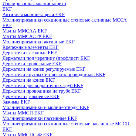
Изолированная молниезащита
EKF
Активная молниезащита EKF
Молниеприемники секционные стеновые активные МССА
EKF
Мачты ММСАА EKF
Мачты ММСАС-Ф EKF
Молниеприемники активные EKF
Крепежные элементы EKF
Держатели фасадные EKF
Держатели под черепицу (профлист) EKF
Держатели кровельные EKF
Держатели на конек регулируемые EKF
Держатели круглых и плоских проводников EKF
Держатели на конек EKF
Держатели для водосточных труб EKF
Держатели проводника на трубе EKF
Держатели фальцевые EKF
Зажимы EKF
Молниеприемники и молниеотводы EKF
Мачты ММСП EKF
Молниеприемники пассивные EKF
Молниеприемники секционные стеновые пассивные МССП
EKF
Мачты ММСПС-Ф EKF