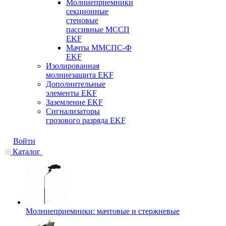
Молниеприемники
секционные
стеновые
пассивные МССП
EKF
Мачты ММСПС-Ф
EKF
Изолированная
молниезащита EKF
Дополнительные
элементы EKF
Заземление EKF
Сигнализаторы
грозового разряда EKF
Войти
Каталог
Молниеприемники: мачтовые и стержневые