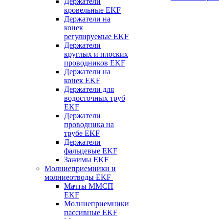
Держатели
кровельные EKF
Держатели на
конек
регулируемые EKF
Держатели
круглых и плоских
проводников EKF
Держатели на
конек EKF
Держатели для
водосточных труб
EKF
Держатели
проводника на
трубе EKF
Держатели
фальцевые EKF
Зажимы EKF
Молниеприемники и
молниеотводы EKF
Мачты ММСП
EKF
Молниеприемники
пассивные EKF