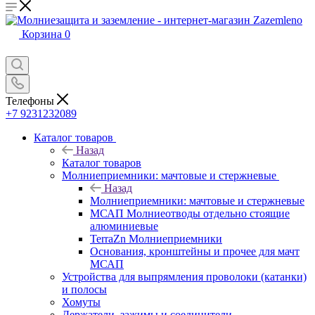
Корзина
0
Телефоны
+7 9231232089
Каталог товаров
Назад
Каталог товаров
Молниеприемники: мачтовые и стержневые
Назад
Молниеприемники: мачтовые и стержневые
МСАП Молниеотводы отдельно стоящие
алюминиевые
TerraZn Молниеприемники
Основания, кронштейны и прочее для мачт
МСАП
Устройства для выпрямления проволоки (катанки)
и полосы
Хомуты
Держатели, зажимы и соединители