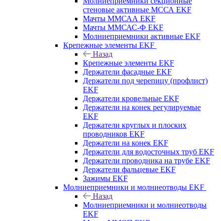
Молниеприемники секционные
стеновые активные МССА EKF
Мачты ММСАА EKF
Мачты ММСАС-Ф EKF
Молниеприемники активные EKF
Крепежные элементы EKF
Назад
Крепежные элементы EKF
Держатели фасадные EKF
Держатели под черепицу (профлист)
EKF
Держатели кровельные EKF
Держатели на конек регулируемые
EKF
Держатели круглых и плоских
проводников EKF
Держатели на конек EKF
Держатели для водосточных труб EKF
Держатели проводника на трубе EKF
Держатели фальцевые EKF
Зажимы EKF
Молниеприемники и молниеотводы EKF
Назад
Молниеприемники и молниеотводы
EKF