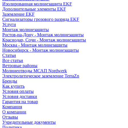
Изолированная молниезащита EKF
Дополнительные элементы EKF
Заземление EKF
Сигнализаторы грозового разряда EKF
Услуги
Монтаж молниезащиты
Ростов-на-Дону - Монтаж молниезащиты
Краснодар, Сочи - Монтаж молниезащиты
Москва - Монтаж молниезащиты
Новосибирск - Монтаж молниезащиты
Статьи
Все статьи
Ветровые районы
Молниеотводы МСАП Nordwerk
Электролитическое заземление TerraZn
Бренды
Как купить
Условия оплаты
Условия доставки
Гарантия на товар
Компания
О компании
Отзывы
Учредительные документы
Политика