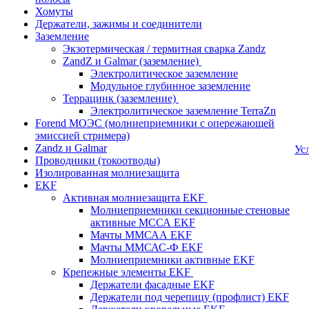
Хомуты
Держатели, зажимы и соединители
Заземление
Экзотермическая / термитная сварка Zandz
ZandZ и Galmar (заземление)
Электролитическое заземление
Модульное глубинное заземление
Террацинк (заземление)
Электролитическое заземление TerraZn
Forend МОЭС (молниеприемники с опережающей
эмиссией стримера)
Zandz и Galmar
Ус
Проводники (токоотводы)
Изолированная молниезащита
EKF
Активная молниезащита EKF
Молниеприемники секционные стеновые
активные МССА EKF
Мачты ММСАА EKF
Мачты ММСАС-Ф EKF
Молниеприемники активные EKF
Крепежные элементы EKF
Держатели фасадные EKF
Держатели под черепицу (профлист) EKF