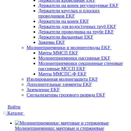
Держатели кровельные EKF
Держатели на конек регулируемые EKF
Держатели круглых и плоских
проводников EKF
Держатели на конек EKF
Держатели для водосточных труб EKF
Держатели проводника на трубе EKF
Держатели фальцевые EKF
Зажимы EKF
Молниеприемники и молниеотводы EKF
Мачты ММСП EKF
Молниеприемники пассивные EKF
Молниеприемники секционные стеновые
пассивные МССП EKF
Мачты ММСПС-Ф EKF
Изолированная молниезащита EKF
Дополнительные элементы EKF
Заземление EKF
Сигнализаторы грозового разряда EKF
Войти
Каталог
Молниеприемники: мачтовые и стержневые