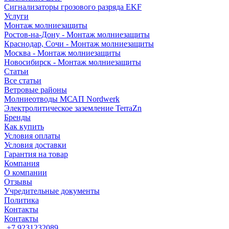
Сигнализаторы грозового разряда EKF
Услуги
Монтаж молниезащиты
Ростов-на-Дону - Монтаж молниезащиты
Краснодар, Сочи - Монтаж молниезащиты
Москва - Монтаж молниезащиты
Новосибирск - Монтаж молниезащиты
Статьи
Все статьи
Ветровые районы
Молниеотводы МСАП Nordwerk
Электролитическое заземление TerraZn
Бренды
Как купить
Условия оплаты
Условия доставки
Гарантия на товар
Компания
О компании
Отзывы
Учредительные документы
Политика
Контакты
Контакты
+7 9231232089