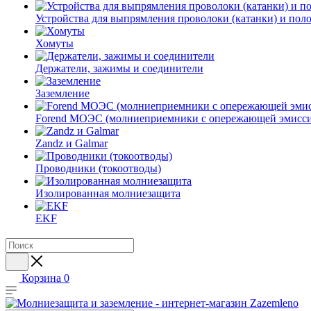
Устройства для выпрямления проволоки (катанки) и пол
Хомуты
Держатели, зажимы и соединители
Заземление
Forend МОЭС (молниеприемники с опережающей эмисси
Zandz и Galmar
Проводники (токоотводы)
Изолированная молниезащита
EKF
Корзина
0