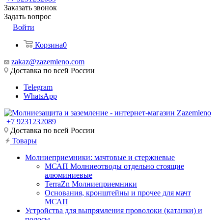
Заказать звонок
Задать вопрос
Войти
Корзина
0
zakaz@zazemleno.com
Доставка по всей России
Telegram
WhatsApp
+7 9231232089
Доставка по всей России
Товары
Молниеприемники: мачтовые и стержневые
МСАП Молниеотводы отдельно стоящие
алюминиевые
TerraZn Молниеприемники
Основания, кронштейны и прочее для мачт
МСАП
Устройства для выпрямления проволоки (катанки) и
полосы