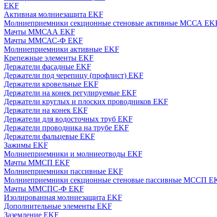
EKF
Активная молниезащита EKF
Молниеприемники секционные стеновые активные МССА EK
Мачты ММСАА EKF
Мачты ММСАС-Ф EKF
Молниеприемники активные EKF
Крепежные элементы EKF
Держатели фасадные EKF
Держатели под черепицу (профлист) EKF
Держатели кровельные EKF
Держатели на конек регулируемые EKF
Держатели круглых и плоских проводников EKF
Держатели на конек EKF
Держатели для водосточных труб EKF
Держатели проводника на трубе EKF
Держатели фальцевые EKF
Зажимы EKF
Молниеприемники и молниеотводы EKF
Мачты ММСП EKF
Молниеприемники пассивные EKF
Молниеприемники секционные стеновые пассивные МССП E
Мачты ММСПС-Ф EKF
Изолированная молниезащита EKF
Дополнительные элементы EKF
Заземление EKF