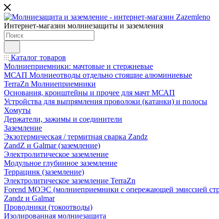
Интернет-магазин молниезащиты и заземления
Каталог товаров
Молниеприемники: мачтовые и стержневые
МСАП Молниеотводы отдельно стоящие алюминиевые
TerraZn Молниеприемники
Основания, кронштейны и прочее для мачт МСАП
Устройства для выпрямления проволоки (катанки) и полосы
Хомуты
Держатели, зажимы и соединители
Заземление
Экзотермическая / термитная сварка Zandz
ZandZ и Galmar (заземление)
Электролитическое заземление
Модульное глубинное заземление
Террацинк (заземление)
Электролитическое заземление TerraZn
Forend МОЭС (молниеприемники с опережающей эмиссией стр
Zandz и Galmar
Проводники (токоотводы)
Изолированная молниезащита