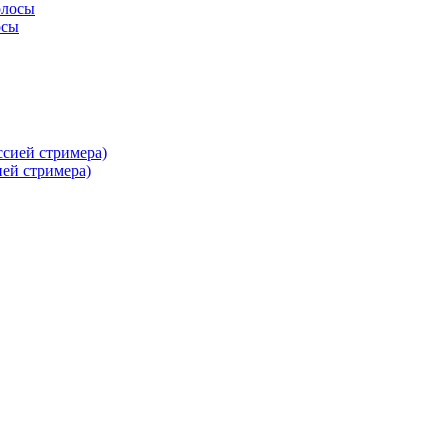
осы
ей стримера)