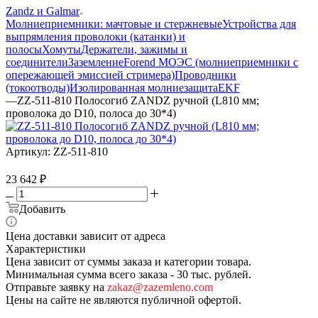
Zandz и Galmar
Молниеприемники: мачтовые и стержневые
Устройства для
выпрямления проволоки (катанки) и
полосы
Хомуты
Держатели, зажимы и
соединители
Заземление
Forend МОЭС (молниеприемники с
опережающей эмиссией стримера)
Проводники
(токоотводы)
Изолированная молниезащита
EKF
—
ZZ-511-810 Полосогиб ZANDZ ручной (L810 мм;
проволока до D10, полоса до 30*4)
Артикул:
ZZ-511-810
23 642
₽
Добавить
Цена доставки зависит от адреса
Характеристики
Цена зависит от суммы заказа и категории товара.
Минимальная сумма всего заказа - 30 тыс. рублей.
Отправьте заявку на
zakaz@zazemleno.com
Цены на сайте не являются публичной офертой.