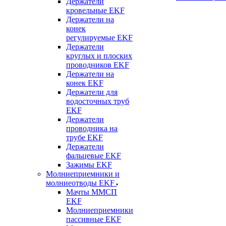
Держатели
кровельные EKF
Держатели на
конек
регулируемые EKF
Держатели
круглых и плоских
проводников EKF
Держатели на
конек EKF
Держатели для
водосточных труб
EKF
Держатели
проводника на
трубе EKF
Держатели
фальцевые EKF
Зажимы EKF
Молниеприемники и
молниеотводы EKF
Мачты ММСП
EKF
Молниеприемники
пассивные EKF