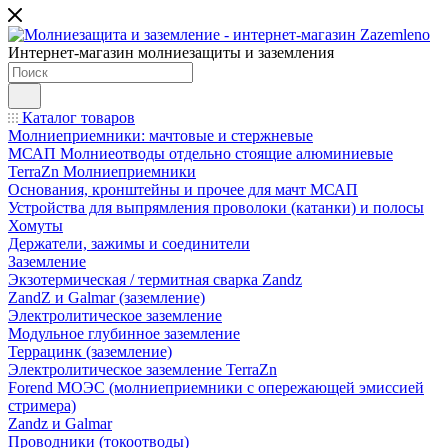
Интернет-магазин молниезащиты и заземления
Каталог товаров
Молниеприемники: мачтовые и стержневые
МСАП Молниеотводы отдельно стоящие алюминиевые
TerraZn Молниеприемники
Основания, кронштейны и прочее для мачт МСАП
Устройства для выпрямления проволоки (катанки) и полосы
Хомуты
Держатели, зажимы и соединители
Заземление
Экзотермическая / термитная сварка Zandz
ZandZ и Galmar (заземление)
Электролитическое заземление
Модульное глубинное заземление
Террацинк (заземление)
Электролитическое заземление TerraZn
Forend МОЭС (молниеприемники с опережающей эмиссией
стримера)
Zandz и Galmar
Проводники (токоотводы)