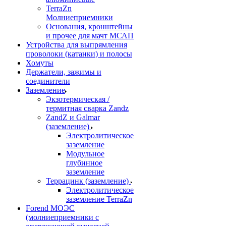
TerraZn
Молниеприемники
Основания, кронштейны
и прочее для мачт МСАП
Устройства для выпрямления
проволоки (катанки) и полосы
Хомуты
Держатели, зажимы и
соединители
Заземление
Экзотермическая /
термитная сварка Zandz
ZandZ и Galmar
(заземление)
Электролитическое
заземление
Модульное
глубинное
заземление
Террацинк (заземление)
Электролитическое
заземление TerraZn
Forend МОЭС
(молниеприемники с