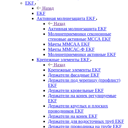
EKF
Назад
EKF
Активная молниезащита EKF
Назад
Активная молниезащита EKF
Молниеприемники секционные
стеновые активные МССА EKF
Мачты ММСАА EKF
Мачты ММСАС-Ф EKF
Молниеприемники активные EKF
Крепежные элементы EKF
Назад
Крепежные элементы EKF
Держатели фасадные EKF
Держатели под черепицу (профлист)
EKF
Держатели кровельные EKF
Держатели на конек регулируемые
EKF
Держатели круглых и плоских
проводников EKF
Держатели на конек EKF
Держатели для водосточных труб EKF
Держатели проводника на трубе EKF