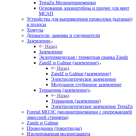
TerraZn Молниеприемники
Основания, кронштейны и прочее для мачт
МСАП
Устройства для выпрямления проволоки (катанки)
и полосы
Хомуты
Держатели, зажимы и соединители
Заземление
Назад
Заземление
Экзотермическая / термитная сварка Zandz
ZandZ и Galmar (заземление)
Назад
ZandZ и Galmar (заземление)
Электролитическое заземление
Модульное глубинное заземление
Террацинк (заземление)
Назад
Террацинк (заземление)
Электролитическое заземление TerraZn
Forend МОЭС (молниеприемники с опережающей
эмиссией стримера)
Zandz и Galmar
Проводники (токоотводы)
Изолированная молниезащита