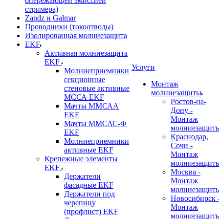
опережающей эмиссией
стримера)
Zandz и Galmar
Проводники (токоотводы)
Изолированная молниезащита
EKF
Активная молниезащита
EKF
Услуги
Молниеприемники
секционные
Монтаж
стеновые активные
молниезащиты
МССА EKF
Ростов-на-
Мачты ММСАА
Дону -
EKF
Монтаж
Мачты ММСАС-Ф
молниезащит
EKF
Краснодар,
Молниеприемники
Сочи -
активные EKF
Монтаж
Крепежные элементы
молниезащит
EKF
Москва -
Держатели
Монтаж
фасадные EKF
молниезащит
Держатели под
Новосибирск 
черепицу
Монтаж
(профлист) EKF
молниезащит