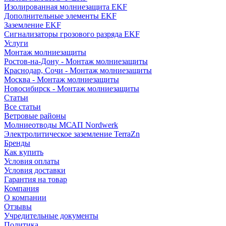
Изолированная молниезащита EKF
Дополнительные элементы EKF
Заземление EKF
Сигнализаторы грозового разряда EKF
Услуги
Монтаж молниезащиты
Ростов-на-Дону - Монтаж молниезащиты
Краснодар, Сочи - Монтаж молниезащиты
Москва - Монтаж молниезащиты
Новосибирск - Монтаж молниезащиты
Статьи
Все статьи
Ветровые районы
Молниеотводы МСАП Nordwerk
Электролитическое заземление TerraZn
Бренды
Как купить
Условия оплаты
Условия доставки
Гарантия на товар
Компания
О компании
Отзывы
Учредительные документы
Политика