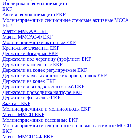
Изолированная молниезащита
EKF
Активная молниезащита EKF
Молниеприемники секционные стеновые активные МССА
EKF
Мачты ММСАА EKF
Мачты ММСАС-Ф EKF
Молниеприемники активные EKF
Крепежные элементы EKF
Держатели фасадные EKF
Держатели под черепицу (профлист) EKF
Держатели кровельные EKF
Держатели на конек регулируемые EKF
Держатели круглых и плоских проводников EKF
Держатели на конек EKF
Держатели для водосточных труб EKF
Держатели проводника на трубе EKF
Держатели фальцевые EKF
Зажимы EKF
Молниеприемники и молниеотводы EKF
Мачты ММСП EKF
Молниеприемники пассивные EKF
Молниеприемники секционные стеновые пассивные МССП
EKF
Мачты ММСПС-Ф EKF