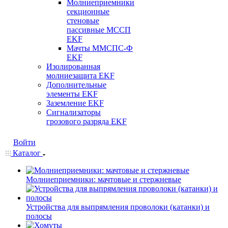
Молниеприемники
секционные
стеновые
пассивные МССП
EKF
Мачты ММСПС-Ф
EKF
Изолированная
молниезащита EKF
Дополнительные
элементы EKF
Заземление EKF
Сигнализаторы
грозового разряда EKF
Войти
Каталог
Молниеприемники: мачтовые и стержневые
Устройства для выпрямления проволоки (катанки) и
полосы