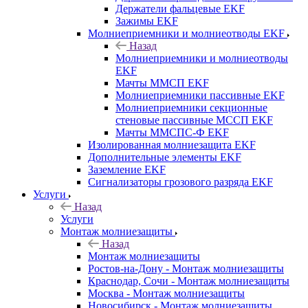
Держатели фальцевые EKF
Зажимы EKF
Молниеприемники и молниеотводы EKF
Назад
Молниеприемники и молниеотводы
EKF
Мачты ММСП EKF
Молниеприемники пассивные EKF
Молниеприемники секционные
стеновые пассивные МССП EKF
Мачты ММСПС-Ф EKF
Изолированная молниезащита EKF
Дополнительные элементы EKF
Заземление EKF
Сигнализаторы грозового разряда EKF
Услуги
Назад
Услуги
Монтаж молниезащиты
Назад
Монтаж молниезащиты
Ростов-на-Дону - Монтаж молниезащиты
Краснодар, Сочи - Монтаж молниезащиты
Москва - Монтаж молниезащиты
Новосибирск - Монтаж молниезащиты