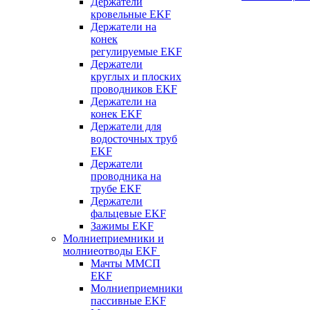
Держатели
кровельные EKF
Держатели на
конек
регулируемые EKF
Держатели
круглых и плоских
проводников EKF
Держатели на
конек EKF
Держатели для
водосточных труб
EKF
Держатели
проводника на
трубе EKF
Держатели
фальцевые EKF
Зажимы EKF
Молниеприемники и
молниеотводы EKF
Мачты ММСП
EKF
Молниеприемники
пассивные EKF