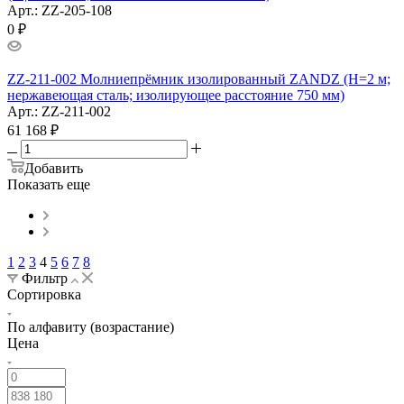
Арт.: ZZ-205-108
0
₽
ZZ-211-002 Молниепрёмник изолированный ZANDZ (H=2 м;
нержавеющая сталь; изолирующее расстояние 750 мм)
Арт.: ZZ-211-002
61 168
₽
Добавить
Показать еще
1
2
3
4
5
6
7
8
Фильтр
Сортировка
По алфавиту (возрастание)
Цена