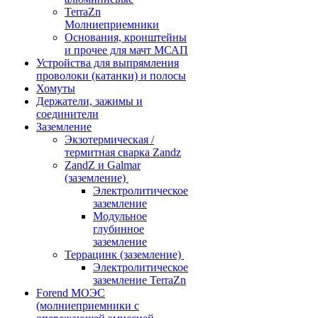
TerraZn
Молниеприемники
Основания, кронштейны
и прочее для мачт МСАП
Устройства для выпрямления
проволоки (катанки) и полосы
Хомуты
Держатели, зажимы и
соединители
Заземление
Экзотермическая /
термитная сварка Zandz
ZandZ и Galmar
(заземление)
Электролитическое
заземление
Модульное
глубинное
заземление
Террацинк (заземление)
Электролитическое
заземление TerraZn
Forend МОЭС
(молниеприемники с