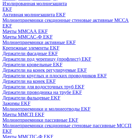
Изолированная молниезащита
EKF
Активная молниезащита EKF
Молниеприемники секционные стеновые активные МССА
EKF
Мачты ММСАА EKF
Мачты ММСАС-Ф EKF
Молниеприемники активные EKF
Крепежные элементы EKF
Держатели фасадные EKF
Держатели под черепицу (профлист) EKF
Держатели кровельные EKF
Держатели на конек регулируемые EKF
Держатели круглых и плоских проводников EKF
Держатели на конек EKF
Держатели для водосточных труб EKF
Держатели проводника на трубе EKF
Держатели фальцевые EKF
Зажимы EKF
Молниеприемники и молниеотводы EKF
Мачты ММСП EKF
Молниеприемники пассивные EKF
Молниеприемники секционные стеновые пассивные МССП
EKF
Мачты ММСПС-Ф EKF