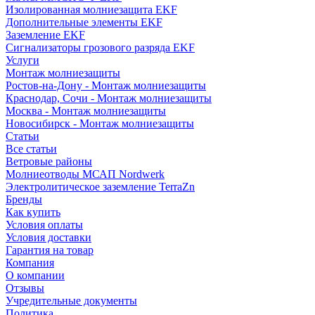
Изолированная молниезащита EKF
Дополнительные элементы EKF
Заземление EKF
Сигнализаторы грозового разряда EKF
Услуги
Монтаж молниезащиты
Ростов-на-Дону - Монтаж молниезащиты
Краснодар, Сочи - Монтаж молниезащиты
Москва - Монтаж молниезащиты
Новосибирск - Монтаж молниезащиты
Статьи
Все статьи
Ветровые районы
Молниеотводы МСАП Nordwerk
Электролитическое заземление TerraZn
Бренды
Как купить
Условия оплаты
Условия доставки
Гарантия на товар
Компания
О компании
Отзывы
Учредительные документы
Политика