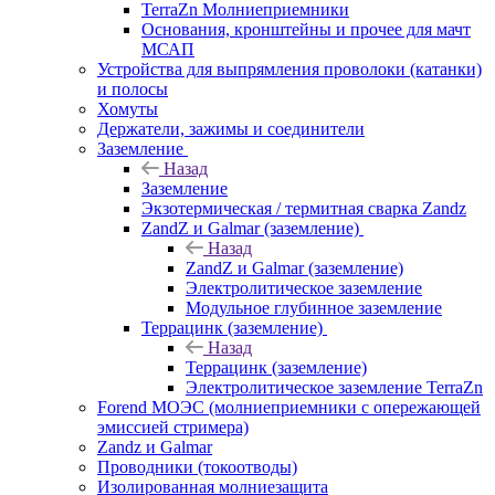
TerraZn Молниеприемники
Основания, кронштейны и прочее для мачт
МСАП
Устройства для выпрямления проволоки (катанки)
и полосы
Хомуты
Держатели, зажимы и соединители
Заземление
Назад
Заземление
Экзотермическая / термитная сварка Zandz
ZandZ и Galmar (заземление)
Назад
ZandZ и Galmar (заземление)
Электролитическое заземление
Модульное глубинное заземление
Террацинк (заземление)
Назад
Террацинк (заземление)
Электролитическое заземление TerraZn
Forend МОЭС (молниеприемники с опережающей
эмиссией стримера)
Zandz и Galmar
Проводники (токоотводы)
Изолированная молниезащита