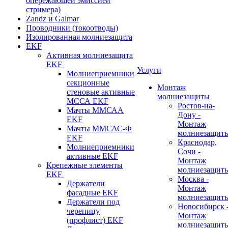
опережающей эмиссией
стримера)
Zandz и Galmar
Проводники (токоотводы)
Изолированная молниезащита
EKF
Активная молниезащита
EKF
Услуги
Молниеприемники
секционные
Монтаж
стеновые активные
молниезащиты
МССА EKF
Ростов-на-
Мачты ММСАА
Дону -
EKF
Монтаж
Мачты ММСАС-Ф
молниезащит
EKF
Краснодар,
Молниеприемники
Сочи -
активные EKF
Монтаж
Крепежные элементы
молниезащит
EKF
Москва -
Держатели
Монтаж
фасадные EKF
молниезащит
Держатели под
Новосибирск 
черепицу
Монтаж
(профлист) EKF
молниезащит