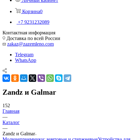
Личный кабинет
Корзина
0
+7 9231232089
Контактная информация
Доставка по всей России
zakaz@zazemleno.com
Telegram
WhatsApp
Zandz и Galmar
152
Главная
—
Каталог
—
Zandz и Galmar
Молниеприемники: мачтовые и стержневые
Устройства для