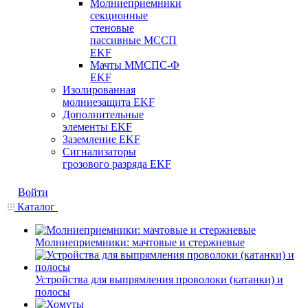
Молниеприемники
секционные
стеновые
пассивные МССП
EKF
Мачты ММСПС-Ф
EKF
Изолированная
молниезащита EKF
Дополнительные
элементы EKF
Заземление EKF
Сигнализаторы
грозового разряда EKF
Войти
Каталог
Молниеприемники: мачтовые и стержневые
Устройства для выпрямления проволоки (катанки) и
полосы