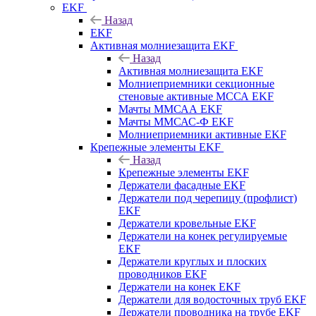
EKF
Назад
EKF
Активная молниезащита EKF
Назад
Активная молниезащита EKF
Молниеприемники секционные
стеновые активные МССА EKF
Мачты ММСАА EKF
Мачты ММСАС-Ф EKF
Молниеприемники активные EKF
Крепежные элементы EKF
Назад
Крепежные элементы EKF
Держатели фасадные EKF
Держатели под черепицу (профлист)
EKF
Держатели кровельные EKF
Держатели на конек регулируемые
EKF
Держатели круглых и плоских
проводников EKF
Держатели на конек EKF
Держатели для водосточных труб EKF
Держатели проводника на трубе EKF