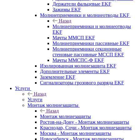
Держатели фальцевые EKF
Зажимы EKF
Молниеприемники и молниеотводы EKF
Назад
Молниеприемники и молниеотводы
EKF
Мачты ММСП EKF
Молниеприемники пассивные EKF
Молниеприемники секционные
стеновые пассивные МССП EKF
Мачты ММСПС-Ф EKF
Изолированная молниезащита EKF
Дополнительные элементы EKF
Заземление EKF
Сигнализаторы грозового разряда EKF
Услуги
Назад
Услуги
Монтаж молниезащиты
Назад
Монтаж молниезащиты
Ростов-на-Дону - Монтаж молниезащиты
Краснодар, Сочи - Монтаж молниезащиты
Москва - Монтаж молниезащиты
Новосибирск - Монтаж молниезащиты