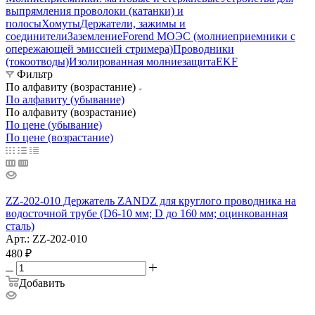
выпрямления проволоки (катанки) и
полосы
Хомуты
Держатели, зажимы и
соединители
Заземление
Forend МОЭС (молниеприемники с
опережающей эмиссией стримера)
Проводники
(токоотводы)
Изолированная молниезащита
EKF
Фильтр
По алфавиту (возрастание)
По алфавиту (убывание)
По алфавиту (возрастание)
По цене (убывание)
По цене (возрастание)
ZZ-202-010 Держатель ZANDZ для круглого проводника на
водосточной трубе (D6-10 мм; D до 160 мм; оцинкованная
сталь)
Арт.: ZZ-202-010
480
₽
Добавить