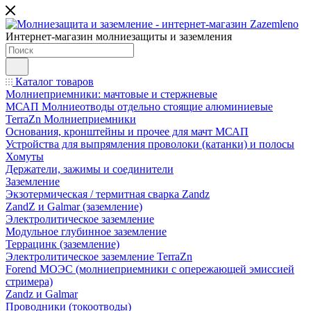
Интернет-магазин молниезащиты и заземления
Каталог товаров
Молниеприемники: мачтовые и стержневые
МСАП Молниеотводы отдельно стоящие алюминиевые
TerraZn Молниеприемники
Основания, кронштейны и прочее для мачт МСАП
Устройства для выпрямления проволоки (катанки) и полосы
Хомуты
Держатели, зажимы и соединители
Заземление
Экзотермическая / термитная сварка Zandz
ZandZ и Galmar (заземление)
Электролитическое заземление
Модульное глубинное заземление
Террацинк (заземление)
Электролитическое заземление TerraZn
Forend МОЭС (молниеприемники с опережающей эмиссией
стримера)
Zandz и Galmar
Проводники (токоотводы)