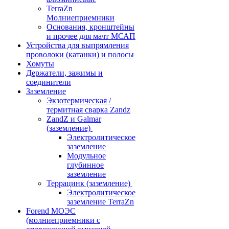
TerraZn
Молниеприемники
Основания, кронштейны
и прочее для мачт МСАП
Устройства для выпрямления
проволоки (катанки) и полосы
Хомуты
Держатели, зажимы и
соединители
Заземление
Экзотермическая /
термитная сварка Zandz
ZandZ и Galmar
(заземление)
Электролитическое
заземление
Модульное
глубинное
заземление
Террацинк (заземление)
Электролитическое
заземление TerraZn
Forend МОЭС
(молниеприемники с