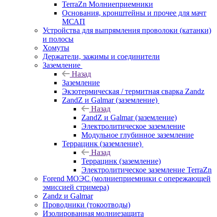
TerraZn Молниеприемники
Основания, кронштейны и прочее для мачт
МСАП
Устройства для выпрямления проволоки (катанки)
и полосы
Хомуты
Держатели, зажимы и соединители
Заземление
Назад
Заземление
Экзотермическая / термитная сварка Zandz
ZandZ и Galmar (заземление)
Назад
ZandZ и Galmar (заземление)
Электролитическое заземление
Модульное глубинное заземление
Террацинк (заземление)
Назад
Террацинк (заземление)
Электролитическое заземление TerraZn
Forend МОЭС (молниеприемники с опережающей
эмиссией стримера)
Zandz и Galmar
Проводники (токоотводы)
Изолированная молниезащита