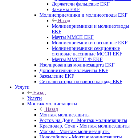
Держатели фальцевые EKF
Зажимы EKF
Молниеприемники и молниеотводы EKF
Назад
Молниеприемники и молниеотводы
EKF
Мачты ММСП EKF
Молниеприемники пассивные EKF
Молниеприемники секционные
стеновые пассивные МССП EKF
Мачты ММСПС-Ф EKF
Изолированная молниезащита EKF
Дополнительные элементы EKF
Заземление EKF
Сигнализаторы грозового разряда EKF
Услуги
Назад
Услуги
Монтаж молниезащиты
Назад
Монтаж молниезащиты
Ростов-на-Дону - Монтаж молниезащиты
Краснодар, Сочи - Монтаж молниезащиты
Москва - Монтаж молниезащиты
Новосибирск - Монтаж молниезащиты