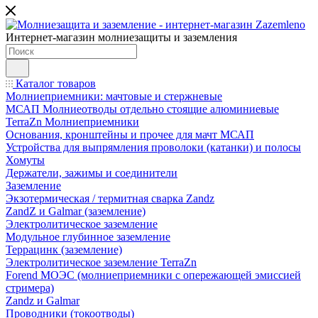
Интернет-магазин молниезащиты и заземления
Каталог товаров
Молниеприемники: мачтовые и стержневые
МСАП Молниеотводы отдельно стоящие алюминиевые
TerraZn Молниеприемники
Основания, кронштейны и прочее для мачт МСАП
Устройства для выпрямления проволоки (катанки) и полосы
Хомуты
Держатели, зажимы и соединители
Заземление
Экзотермическая / термитная сварка Zandz
ZandZ и Galmar (заземление)
Электролитическое заземление
Модульное глубинное заземление
Террацинк (заземление)
Электролитическое заземление TerraZn
Forend МОЭС (молниеприемники с опережающей эмиссией
стримера)
Zandz и Galmar
Проводники (токоотводы)