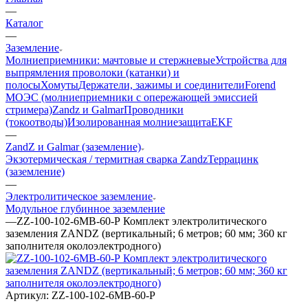
—
Каталог
—
Заземление
Молниеприемники: мачтовые и стержневые
Устройства для
выпрямления проволоки (катанки) и
полосы
Хомуты
Держатели, зажимы и соединители
Forend
МОЭС (молниеприемники с опережающей эмиссией
стримера)
Zandz и Galmar
Проводники
(токоотводы)
Изолированная молниезащита
EKF
—
ZandZ и Galmar (заземление)
Экзотермическая / термитная сварка Zandz
Террацинк
(заземление)
—
Электролитическое заземление
Модульное глубинное заземление
—
ZZ-100-102-6МВ-60-Р Комплект электролитического
заземления ZANDZ (вертикальный; 6 метров; 60 мм; 360 кг
заполнителя околоэлектродного)
Артикул:
ZZ-100-102-6МВ-60-Р