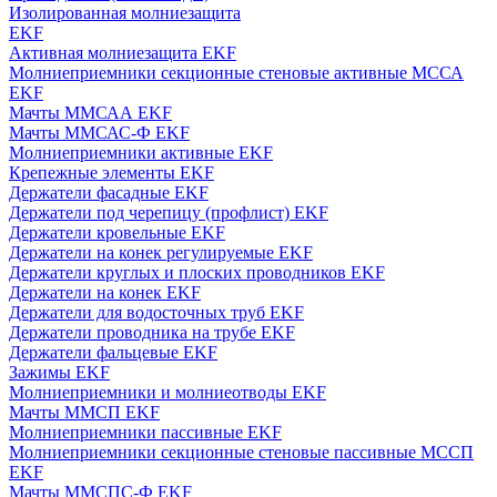
Изолированная молниезащита
EKF
Активная молниезащита EKF
Молниеприемники секционные стеновые активные МССА
EKF
Мачты ММСАА EKF
Мачты ММСАС-Ф EKF
Молниеприемники активные EKF
Крепежные элементы EKF
Держатели фасадные EKF
Держатели под черепицу (профлист) EKF
Держатели кровельные EKF
Держатели на конек регулируемые EKF
Держатели круглых и плоских проводников EKF
Держатели на конек EKF
Держатели для водосточных труб EKF
Держатели проводника на трубе EKF
Держатели фальцевые EKF
Зажимы EKF
Молниеприемники и молниеотводы EKF
Мачты ММСП EKF
Молниеприемники пассивные EKF
Молниеприемники секционные стеновые пассивные МССП
EKF
Мачты ММСПС-Ф EKF