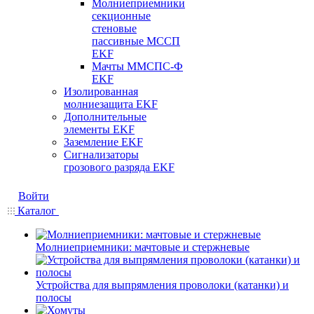
Молниеприемники
секционные
стеновые
пассивные МССП
EKF
Мачты ММСПС-Ф
EKF
Изолированная
молниезащита EKF
Дополнительные
элементы EKF
Заземление EKF
Сигнализаторы
грозового разряда EKF
Войти
Каталог
Молниеприемники: мачтовые и стержневые
Устройства для выпрямления проволоки (катанки) и
полосы