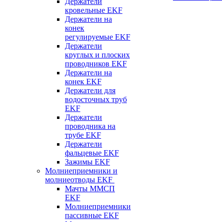
Держатели
кровельные EKF
Держатели на
конек
регулируемые EKF
Держатели
круглых и плоских
проводников EKF
Держатели на
конек EKF
Держатели для
водосточных труб
EKF
Держатели
проводника на
трубе EKF
Держатели
фальцевые EKF
Зажимы EKF
Молниеприемники и
молниеотводы EKF
Мачты ММСП
EKF
Молниеприемники
пассивные EKF