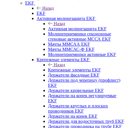
EKF
Назад
EKF
Активная молниезащита EKF
Назад
Активная молниезащита EKF
Молниеприемники секционные
стеновые активные МССА EKF
Мачты ММСАА EKF
Мачты ММСАС-Ф EKF
Молниеприемники активные EKF
Крепежные элементы EKF
Назад
Крепежные элементы EKF
Держатели фасадные EKF
Держатели под черепицу (профлист)
EKF
Держатели кровельные EKF
Держатели на конек регулируемые
EKF
Держатели круглых и плоских
проводников EKF
Держатели на конек EKF
Держатели для водосточных труб EKF
Держатели проводника на трубе EKF