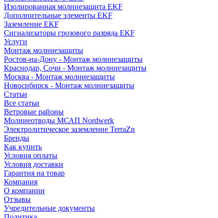
Изолированная молниезащита EKF
Дополнительные элементы EKF
Заземление EKF
Сигнализаторы грозового разряда EKF
Услуги
Монтаж молниезащиты
Ростов-на-Дону - Монтаж молниезащиты
Краснодар, Сочи - Монтаж молниезащиты
Москва - Монтаж молниезащиты
Новосибирск - Монтаж молниезащиты
Статьи
Все статьи
Ветровые районы
Молниеотводы МСАП Nordwerk
Электролитическое заземление TerraZn
Бренды
Как купить
Условия оплаты
Условия доставки
Гарантия на товар
Компания
О компании
Отзывы
Учредительные документы
Политика