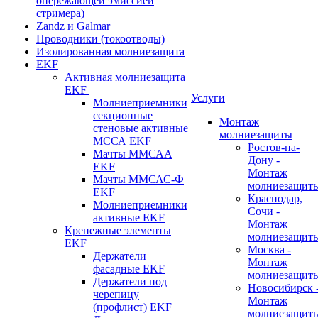
опережающей эмиссией
стримера)
Zandz и Galmar
Проводники (токоотводы)
Изолированная молниезащита
EKF
Активная молниезащита
EKF
Услуги
Молниеприемники
секционные
Монтаж
стеновые активные
молниезащиты
МССА EKF
Ростов-на-
Мачты ММСАА
Дону -
EKF
Монтаж
Мачты ММСАС-Ф
молниезащит
EKF
Краснодар,
Молниеприемники
Сочи -
активные EKF
Монтаж
Крепежные элементы
молниезащит
EKF
Москва -
Держатели
Монтаж
фасадные EKF
молниезащит
Держатели под
Новосибирск 
черепицу
Монтаж
(профлист) EKF
молниезащит