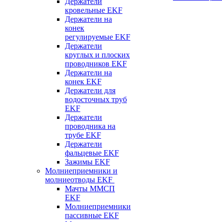
Держатели
кровельные EKF
Держатели на
конек
регулируемые EKF
Держатели
круглых и плоских
проводников EKF
Держатели на
конек EKF
Держатели для
водосточных труб
EKF
Держатели
проводника на
трубе EKF
Держатели
фальцевые EKF
Зажимы EKF
Молниеприемники и
молниеотводы EKF
Мачты ММСП
EKF
Молниеприемники
пассивные EKF