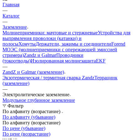
Главная
—
Каталог
—
Заземление
Молниеприемники: мачтовые и стержневые
Устройства для
выпрямления проволоки (катанки) и
полосы
Хомуты
Держатели, зажимы и соединители
Forend
МОЭС (молниеприемники с опережающей эмиссией
стримера)
Zandz и Galmar
Проводники
(токоотводы)
Изолированная молниезащита
EKF
—
ZandZ и Galmar (заземление)
Экзотермическая / термитная сварка Zandz
Террацинк
(заземление)
—
Электролитическое заземление
Модульное глубинное заземление
Фильтр
По алфавиту (возрастание)
По алфавиту (убывание)
По алфавиту (возрастание)
По цене (убывание)
По цене (возрастание)