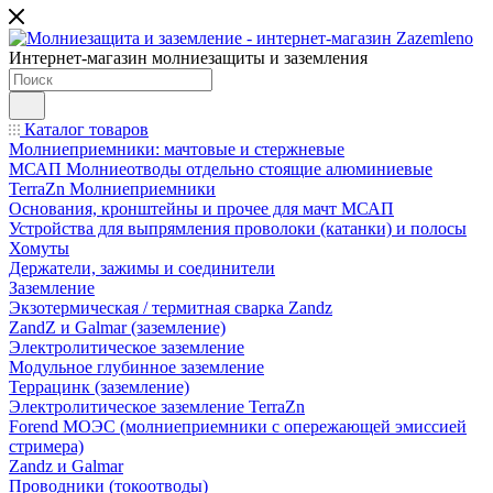
Интернет-магазин молниезащиты и заземления
Каталог товаров
Молниеприемники: мачтовые и стержневые
МСАП Молниеотводы отдельно стоящие алюминиевые
TerraZn Молниеприемники
Основания, кронштейны и прочее для мачт МСАП
Устройства для выпрямления проволоки (катанки) и полосы
Хомуты
Держатели, зажимы и соединители
Заземление
Экзотермическая / термитная сварка Zandz
ZandZ и Galmar (заземление)
Электролитическое заземление
Модульное глубинное заземление
Террацинк (заземление)
Электролитическое заземление TerraZn
Forend МОЭС (молниеприемники с опережающей эмиссией
стримера)
Zandz и Galmar
Проводники (токоотводы)