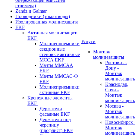
опережающей эмиссией
стримера)
Zandz и Galmar
Проводники (токоотводы)
Изолированная молниезащита
EKF
Активная молниезащита
EKF
Услуги
Молниеприемники
секционные
Монтаж
стеновые активные
молниезащиты
МССА EKF
Ростов-на-
Мачты ММСАА
Дону -
EKF
Монтаж
Мачты ММСАС-Ф
молниезащит
EKF
Краснодар,
Молниеприемники
Сочи -
активные EKF
Монтаж
Крепежные элементы
молниезащит
EKF
Москва -
Держатели
Монтаж
фасадные EKF
молниезащит
Держатели под
Новосибирск 
черепицу
Монтаж
(профлист) EKF
молниезащит