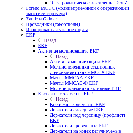
Электролитическое заземление TerraZn
Forend МОЭС (молниеприемники с опережающей
эмиссией стримера)
Zandz и Galmar
Проводники (токоотводы)
Изолированная молниезащита
EKF
Назад
EKF
Активная молниезащита EKF
Назад
Активная молниезащита EKF
Молниеприемники секционные
стеновые активные МССА EKF
Мачты ММСАА EKF
Мачты ММСАС-Ф EKF
Молниеприемники активные EKF
Крепежные элементы EKF
Назад
Крепежные элементы EKF
Держатели фасадные EKF
Держатели под черепицу (профлист)
EKF
Держатели кровельные EKF
Держатели на конек регулируемые