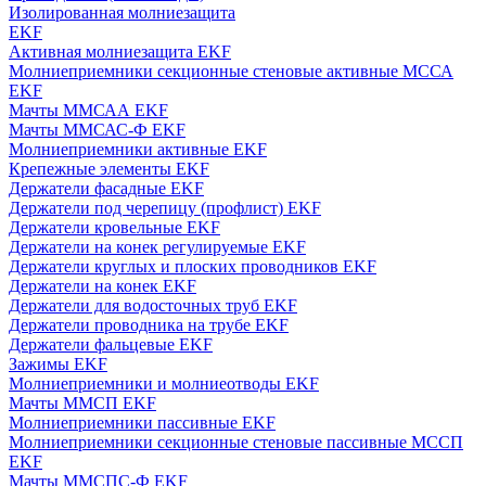
Изолированная молниезащита
EKF
Активная молниезащита EKF
Молниеприемники секционные стеновые активные МССА
EKF
Мачты ММСАА EKF
Мачты ММСАС-Ф EKF
Молниеприемники активные EKF
Крепежные элементы EKF
Держатели фасадные EKF
Держатели под черепицу (профлист) EKF
Держатели кровельные EKF
Держатели на конек регулируемые EKF
Держатели круглых и плоских проводников EKF
Держатели на конек EKF
Держатели для водосточных труб EKF
Держатели проводника на трубе EKF
Держатели фальцевые EKF
Зажимы EKF
Молниеприемники и молниеотводы EKF
Мачты ММСП EKF
Молниеприемники пассивные EKF
Молниеприемники секционные стеновые пассивные МССП
EKF
Мачты ММСПС-Ф EKF