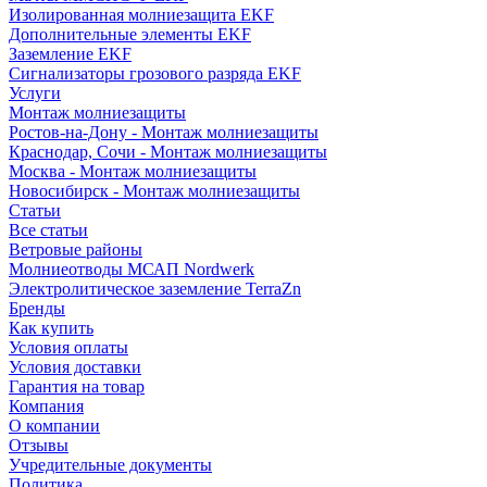
Изолированная молниезащита EKF
Дополнительные элементы EKF
Заземление EKF
Сигнализаторы грозового разряда EKF
Услуги
Монтаж молниезащиты
Ростов-на-Дону - Монтаж молниезащиты
Краснодар, Сочи - Монтаж молниезащиты
Москва - Монтаж молниезащиты
Новосибирск - Монтаж молниезащиты
Статьи
Все статьи
Ветровые районы
Молниеотводы МСАП Nordwerk
Электролитическое заземление TerraZn
Бренды
Как купить
Условия оплаты
Условия доставки
Гарантия на товар
Компания
О компании
Отзывы
Учредительные документы
Политика