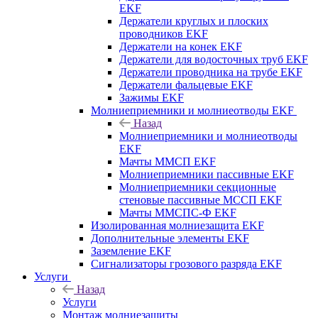
EKF
Держатели круглых и плоских
проводников EKF
Держатели на конек EKF
Держатели для водосточных труб EKF
Держатели проводника на трубе EKF
Держатели фальцевые EKF
Зажимы EKF
Молниеприемники и молниеотводы EKF
Назад
Молниеприемники и молниеотводы
EKF
Мачты ММСП EKF
Молниеприемники пассивные EKF
Молниеприемники секционные
стеновые пассивные МССП EKF
Мачты ММСПС-Ф EKF
Изолированная молниезащита EKF
Дополнительные элементы EKF
Заземление EKF
Сигнализаторы грозового разряда EKF
Услуги
Назад
Услуги
Монтаж молниезащиты