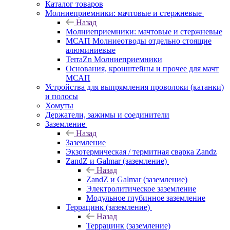
Каталог товаров
Молниеприемники: мачтовые и стержневые
Назад
Молниеприемники: мачтовые и стержневые
МСАП Молниеотводы отдельно стоящие
алюминиевые
TerraZn Молниеприемники
Основания, кронштейны и прочее для мачт
МСАП
Устройства для выпрямления проволоки (катанки)
и полосы
Хомуты
Держатели, зажимы и соединители
Заземление
Назад
Заземление
Экзотермическая / термитная сварка Zandz
ZandZ и Galmar (заземление)
Назад
ZandZ и Galmar (заземление)
Электролитическое заземление
Модульное глубинное заземление
Террацинк (заземление)
Назад
Террацинк (заземление)