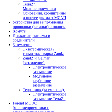
TerraZn
Молниеприемники
Основания, кронштейны
и прочее для мачт МСАП
Устройства для выпрямления
проволоки (катанки) и полосы
Хомуты
Держатели, зажимы и
соединители
Заземление
Экзотермическая /
термитная сварка Zandz
ZandZ и Galmar
(заземление)
Электролитическое
заземление
Модульное
глубинное
заземление
Террацинк (заземление)
Электролитическое
заземление TerraZn
Forend МОЭС
(молниеприемники с