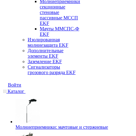
Молниеприемники
секционные
стеновые
пассивные МССП
EKF
Мачты ММСПС-Ф
EKF
Изолированная
молниезащита EKF
Дополнительные
элементы EKF
Заземление EKF
Сигнализаторы
грозового разряда EKF
Войти
Каталог
Молниеприемники: мачтовые и стержневые