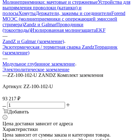
Молниеприемники: мачтовые и стержневые
Устройства для
выпрямления проволоки (катанки) и
полосы
Хомуты
Держатели, зажимы и соединители
Forend
МОЭС (молниеприемники с опережающей эмиссией
стримера)
Zandz и Galmar
Проводники
(токоотводы)
Изолированная молниезащита
EKF
—
ZandZ и Galmar (заземление)
Экзотермическая / термитная сварка Zandz
Террацинк
(заземление)
—
Модульное глубинное заземление
Электролитическое заземление
—
ZZ-100-102-U ZANDZ Комплект заземления
Артикул:
ZZ-100-102-U
93 217
₽
Добавить
Цена доставки зависит от адреса
Характеристики
Цена зависит от суммы заказа и категории товара.