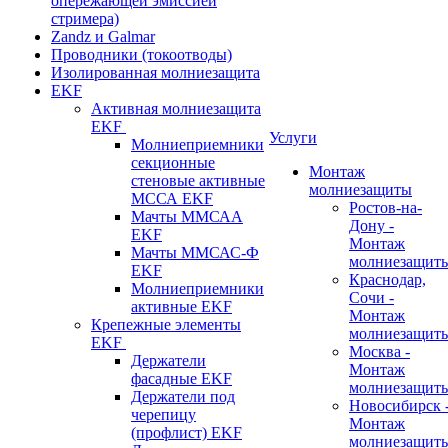
опережающей эмиссией
стримера)
Zandz и Galmar
Проводники (токоотводы)
Изолированная молниезащита
EKF
Активная молниезащита
EKF
Услуги
Молниеприемники
секционные
Монтаж
стеновые активные
молниезащиты
МССА EKF
Ростов-на-
Мачты ММСАА
Дону -
EKF
Монтаж
Мачты ММСАС-Ф
молниезащит
EKF
Краснодар,
Молниеприемники
Сочи -
активные EKF
Монтаж
Крепежные элементы
молниезащит
EKF
Москва -
Держатели
Монтаж
фасадные EKF
молниезащит
Держатели под
Новосибирск 
черепицу
Монтаж
(профлист) EKF
молниезащит