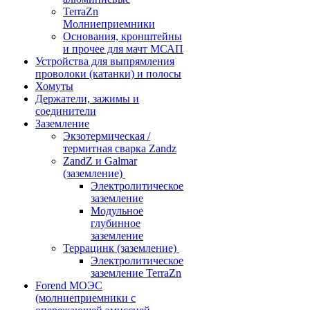
TerraZn
Молниеприемники
Основания, кронштейны
и прочее для мачт МСАП
Устройства для выпрямления
проволоки (катанки) и полосы
Хомуты
Держатели, зажимы и
соединители
Заземление
Экзотермическая /
термитная сварка Zandz
ZandZ и Galmar
(заземление)
Электролитическое
заземление
Модульное
глубинное
заземление
Террацинк (заземление)
Электролитическое
заземление TerraZn
Forend МОЭС
(молниеприемники с