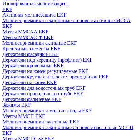
Изолированная молниезащита
EKF
Активная молниезащита EKF
Молниеприемники секционные стеновые активные МССА
EKF
Мачты ММСАА EKF
Мачты ММСАС-Ф EKF
Молниеприемники активные EKF
Крепежные элементы EKF
Держатели фасадные EKF
Держатели под черепицу (профлист) EKF
Держатели кровельные EKF
Держатели на конек регулируемые EKF
Держатели круглых и плоских проводников EKF
Держатели на конек EKF
Держатели для водосточных труб EKF
Держатели проводника на трубе EKF
Держатели фальцевые EKF
Зажимы EKF
Молниеприемники и молниеотводы EKF
Мачты ММСП EKF
Молниеприемники пассивные EKF
Молниеприемники секционные стеновые пассивные МССП
EKF
Мачты ММСПС-Ф EKF