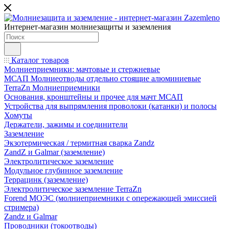
Интернет-магазин молниезащиты и заземления
Каталог товаров
Молниеприемники: мачтовые и стержневые
МСАП Молниеотводы отдельно стоящие алюминиевые
TerraZn Молниеприемники
Основания, кронштейны и прочее для мачт МСАП
Устройства для выпрямления проволоки (катанки) и полосы
Хомуты
Держатели, зажимы и соединители
Заземление
Экзотермическая / термитная сварка Zandz
ZandZ и Galmar (заземление)
Электролитическое заземление
Модульное глубинное заземление
Террацинк (заземление)
Электролитическое заземление TerraZn
Forend МОЭС (молниеприемники с опережающей эмиссией
стримера)
Zandz и Galmar
Проводники (токоотводы)