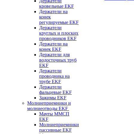
Держатели
кровельные EKF
Держатели на
конек
регулируемые EKF
Держатели
круглых и плоских
проводников EKF
Держатели на
конек EKF
Держатели для
водосточных труб
EKF
Держатели
проводника на
трубе EKF
Держатели
фальцевые EKF
Зажимы EKF
Молниеприемники и
молниеотводы EKF
Мачты ММСП
EKF
Молниеприемники
пассивные EKF