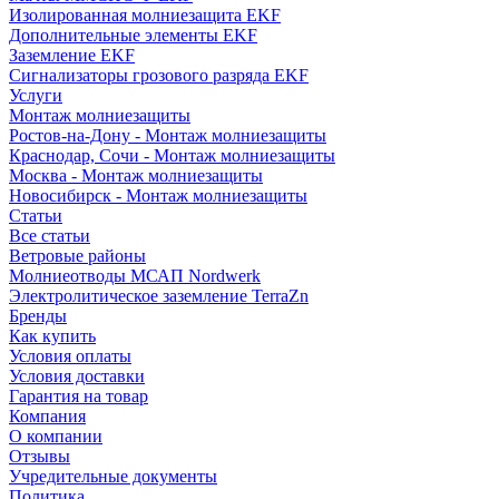
Изолированная молниезащита EKF
Дополнительные элементы EKF
Заземление EKF
Сигнализаторы грозового разряда EKF
Услуги
Монтаж молниезащиты
Ростов-на-Дону - Монтаж молниезащиты
Краснодар, Сочи - Монтаж молниезащиты
Москва - Монтаж молниезащиты
Новосибирск - Монтаж молниезащиты
Статьи
Все статьи
Ветровые районы
Молниеотводы МСАП Nordwerk
Электролитическое заземление TerraZn
Бренды
Как купить
Условия оплаты
Условия доставки
Гарантия на товар
Компания
О компании
Отзывы
Учредительные документы
Политика