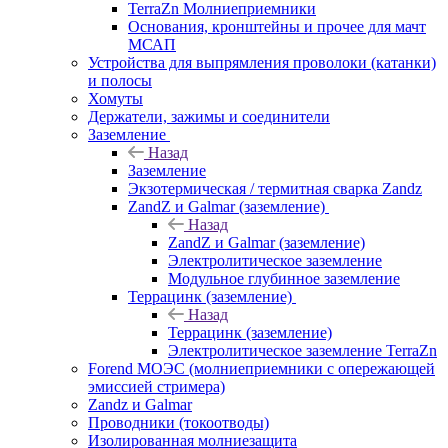
TerraZn Молниеприемники
Основания, кронштейны и прочее для мачт
МСАП
Устройства для выпрямления проволоки (катанки)
и полосы
Хомуты
Держатели, зажимы и соединители
Заземление
Назад
Заземление
Экзотермическая / термитная сварка Zandz
ZandZ и Galmar (заземление)
Назад
ZandZ и Galmar (заземление)
Электролитическое заземление
Модульное глубинное заземление
Террацинк (заземление)
Назад
Террацинк (заземление)
Электролитическое заземление TerraZn
Forend МОЭС (молниеприемники с опережающей
эмиссией стримера)
Zandz и Galmar
Проводники (токоотводы)
Изолированная молниезащита