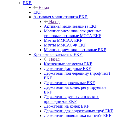
EKF
Назад
EKF
Активная молниезащита EKF
Назад
Активная молниезащита EKF
Молниеприемники секционные
стеновые активные МССА EKF
Мачты ММСАА EKF
Мачты ММСАС-Ф EKF
Молниеприемники активные EKF
Крепежные элементы EKF
Назад
Крепежные элементы EKF
Держатели фасадные EKF
Держатели под черепицу (профлист)
EKF
Держатели кровельные EKF
Держатели на конек регулируемые
EKF
Держатели круглых и плоских
проводников EKF
Держатели на конек EKF
Держатели для водосточных труб EKF
Держатели проводника на трубе EKF