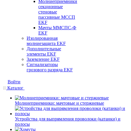
Молниеприемники
секционные
стеновые
пассивные МССП
EKF
Мачты ММСПС-Ф
EKF
Изолированная
молниезащита EKF
Дополнительные
элементы EKF
Заземление EKF
Сигнализаторы
грозового разряда EKF
Войти
Каталог
Молниеприемники: мачтовые и стержневые
Устройства для выпрямления проволоки (катанки) и
полосы