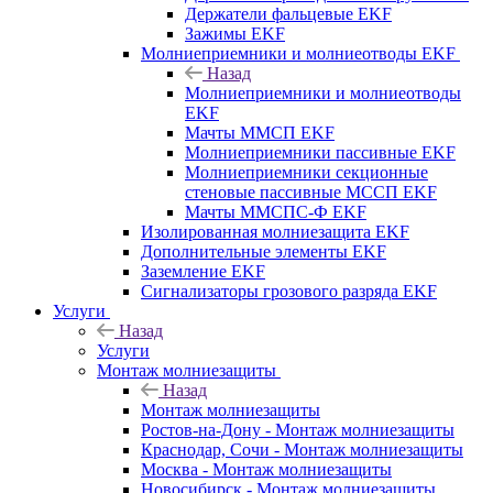
Держатели фальцевые EKF
Зажимы EKF
Молниеприемники и молниеотводы EKF
Назад
Молниеприемники и молниеотводы
EKF
Мачты ММСП EKF
Молниеприемники пассивные EKF
Молниеприемники секционные
стеновые пассивные МССП EKF
Мачты ММСПС-Ф EKF
Изолированная молниезащита EKF
Дополнительные элементы EKF
Заземление EKF
Сигнализаторы грозового разряда EKF
Услуги
Назад
Услуги
Монтаж молниезащиты
Назад
Монтаж молниезащиты
Ростов-на-Дону - Монтаж молниезащиты
Краснодар, Сочи - Монтаж молниезащиты
Москва - Монтаж молниезащиты
Новосибирск - Монтаж молниезащиты