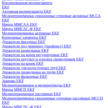
Изолированная молниезащита
EKF
Активная молниезащита EKF
Молниеприемники секционные стеновые активные МССА
EKF
Мачты ММСАА EKF
Мачты ММСАС-Ф EKF
Молниеприемники активные EKF
Крепежные элементы EKF
Держатели фасадные EKF
Держатели под черепицу (профлист) EKF
Держатели кровельные EKF
Держатели на конек регулируемые EKF
Держатели круглых и плоских проводников EKF
Держатели на конек EKF
Держатели для водосточных труб EKF
Держатели проводника на трубе EKF
Держатели фальцевые EKF
Зажимы EKF
Молниеприемники и молниеотводы EKF
Мачты ММСП EKF
Молниеприемники пассивные EKF
Молниеприемники секционные стеновые пассивные МССП
EKF
Мачты ММСПС-Ф EKF