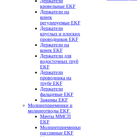
Держатели
кровельные EKF
Держатели на
конек
регулируемые EKF
Держатели
круглых и плоских
проводников EKF
Держатели на
конек EKF
Держатели для
водосточных труб
EKF
Держатели
проводника на
трубе EKF
Держатели
фальцевые EKF
Зажимы EKF
Молниеприемники и
молниеотводы EKF
Мачты ММСП
EKF
Молниеприемники
пассивные EKF