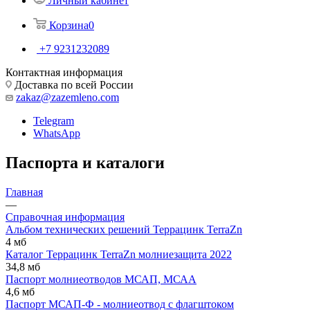
Личный кабинет
Корзина
0
+7 9231232089
Контактная информация
Доставка по всей России
zakaz@zazemleno.com
Telegram
WhatsApp
Паспорта и каталоги
Главная
—
Справочная информация
Альбом технических решений Террацинк TerraZn
4 мб
Каталог Террацинк TerraZn молниезащита 2022
34,8 мб
Паспорт молниеотводов МСАП, МСАА
4,6 мб
Паспорт МСАП-Ф - молниеотвод с флагштоком