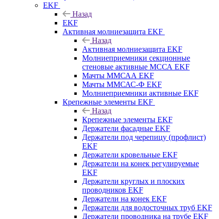
EKF
Назад
EKF
Активная молниезащита EKF
Назад
Активная молниезащита EKF
Молниеприемники секционные
стеновые активные МССА EKF
Мачты ММСАА EKF
Мачты ММСАС-Ф EKF
Молниеприемники активные EKF
Крепежные элементы EKF
Назад
Крепежные элементы EKF
Держатели фасадные EKF
Держатели под черепицу (профлист)
EKF
Держатели кровельные EKF
Держатели на конек регулируемые
EKF
Держатели круглых и плоских
проводников EKF
Держатели на конек EKF
Держатели для водосточных труб EKF
Держатели проводника на трубе EKF