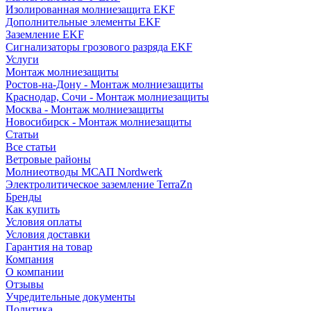
Изолированная молниезащита EKF
Дополнительные элементы EKF
Заземление EKF
Сигнализаторы грозового разряда EKF
Услуги
Монтаж молниезащиты
Ростов-на-Дону - Монтаж молниезащиты
Краснодар, Сочи - Монтаж молниезащиты
Москва - Монтаж молниезащиты
Новосибирск - Монтаж молниезащиты
Статьи
Все статьи
Ветровые районы
Молниеотводы МСАП Nordwerk
Электролитическое заземление TerraZn
Бренды
Как купить
Условия оплаты
Условия доставки
Гарантия на товар
Компания
О компании
Отзывы
Учредительные документы
Политика