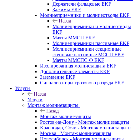
Держатели фальцевые EKF
Зажимы EKF
Молниеприемники и молниеотводы EKF
Назад
Молниеприемники и молниеотводы
EKF
Мачты ММСП EKF
Молниеприемники пассивные EKF
Молниеприемники секционные
стеновые пассивные МССП EKF
Мачты ММСПС-Ф EKF
Изолированная молниезащита EKF
Дополнительные элементы EKF
Заземление EKF
Сигнализаторы грозового разряда EKF
Услуги
Назад
Услуги
Монтаж молниезащиты
Назад
Монтаж молниезащиты
Ростов-на-Дону - Монтаж молниезащиты
Краснодар, Сочи - Монтаж молниезащиты
Москва - Монтаж молниезащиты
Новосибирск - Монтаж молниезащиты