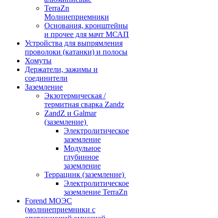
TerraZn
Молниеприемники
Основания, кронштейны
и прочее для мачт МСАП
Устройства для выпрямления
проволоки (катанки) и полосы
Хомуты
Держатели, зажимы и
соединители
Заземление
Экзотермическая /
термитная сварка Zandz
ZandZ и Galmar
(заземление)
Электролитическое
заземление
Модульное
глубинное
заземление
Террацинк (заземление)
Электролитическое
заземление TerraZn
Forend МОЭС
(молниеприемники с