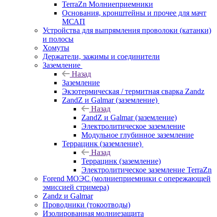
TerraZn Молниеприемники
Основания, кронштейны и прочее для мачт
МСАП
Устройства для выпрямления проволоки (катанки)
и полосы
Хомуты
Держатели, зажимы и соединители
Заземление
Назад
Заземление
Экзотермическая / термитная сварка Zandz
ZandZ и Galmar (заземление)
Назад
ZandZ и Galmar (заземление)
Электролитическое заземление
Модульное глубинное заземление
Террацинк (заземление)
Назад
Террацинк (заземление)
Электролитическое заземление TerraZn
Forend МОЭС (молниеприемники с опережающей
эмиссией стримера)
Zandz и Galmar
Проводники (токоотводы)
Изолированная молниезащита