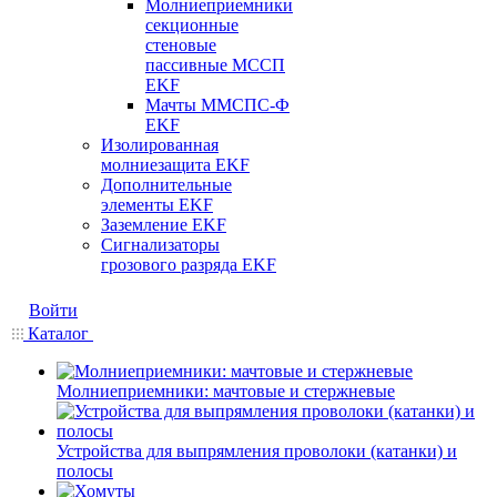
Молниеприемники
секционные
стеновые
пассивные МССП
EKF
Мачты ММСПС-Ф
EKF
Изолированная
молниезащита EKF
Дополнительные
элементы EKF
Заземление EKF
Сигнализаторы
грозового разряда EKF
Войти
Каталог
Молниеприемники: мачтовые и стержневые
Устройства для выпрямления проволоки (катанки) и
полосы