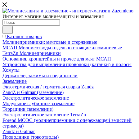
Интернет-магазин молниезащиты и заземления
Каталог товаров
Молниеприемники: мачтовые и стержневые
МСАП Молниеотводы отдельно стоящие алюминиевые
TerraZn Молниеприемники
Основания, кронштейны и прочее для мачт МСАП
Устройства для выпрямления проволоки (катанки) и полосы
Хомуты
Держатели, зажимы и соединители
Заземление
Экзотермическая / термитная сварка Zandz
ZandZ и Galmar (заземление)
Электролитическое заземление
Модульное глубинное заземление
Террацинк (заземление)
Электролитическое заземление TerraZn
Forend МОЭС (молниеприемники с опережающей эмиссией
стримера)
Zandz и Galmar
Проводники (токоотводы)