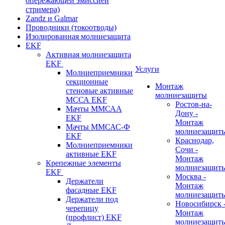
опережающей эмиссией
стримера)
Zandz и Galmar
Проводники (токоотводы)
Изолированная молниезащита
EKF
Активная молниезащита
EKF
Услуги
Молниеприемники
секционные
Монтаж
стеновые активные
молниезащиты
МССА EKF
Ростов-на-
Мачты ММСАА
Дону -
EKF
Монтаж
Мачты ММСАС-Ф
молниезащит
EKF
Краснодар,
Молниеприемники
Сочи -
активные EKF
Монтаж
Крепежные элементы
молниезащит
EKF
Москва -
Держатели
Монтаж
фасадные EKF
молниезащит
Держатели под
Новосибирск 
черепицу
Монтаж
(профлист) EKF
молниезащит