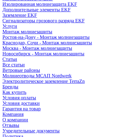
Изолированная молниезащита EKF
Дополнительные элементы EKF
Заземление EKF
Сигнализаторы грозового разряда EKF
Услуги
Монтаж молниезащиты
Ростов-на-Дону - Монтаж молниезащиты
Краснодар, Сочи - Монтаж молниезащиты
Москва - Монтаж молниезащиты
Новосибирск - Монтаж молниезащиты
Статьи
Все статьи
Ветровые районы
Молниеотводы МСАП Nordwerk
Электролитическое заземление TerraZn
Бренды
Как купить
Условия оплаты
Условия доставки
Гарантия на товар
Компания
О компании
Отзывы
Учредительные документы
Политика