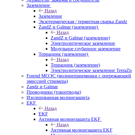
Заземление
Назад
Заземление
Экзотермическая / термитная сварка Zandz
ZandZ и Galmar (заземление)
Назад
ZandZ и Galmar (заземление)
Электролитическое заземление
Модульное глубинное заземление
Террацинк (заземление)
Назад
Террацинк (заземление)
Электролитическое заземление TerraZn
Forend МОЭС (молниеприемники с опережающей
эмиссией стримера)
Zandz и Galmar
Проводники (токоотводы)
Изолированная молниезащита
EKF
Назад
EKF
Активная молниезащита EKF
Назад
Активная молниезащита EKF