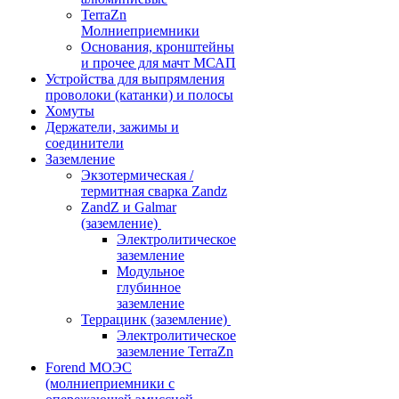
TerraZn
Молниеприемники
Основания, кронштейны
и прочее для мачт МСАП
Устройства для выпрямления
проволоки (катанки) и полосы
Хомуты
Держатели, зажимы и
соединители
Заземление
Экзотермическая /
термитная сварка Zandz
ZandZ и Galmar
(заземление)
Электролитическое
заземление
Модульное
глубинное
заземление
Террацинк (заземление)
Электролитическое
заземление TerraZn
Forend МОЭС
(молниеприемники с