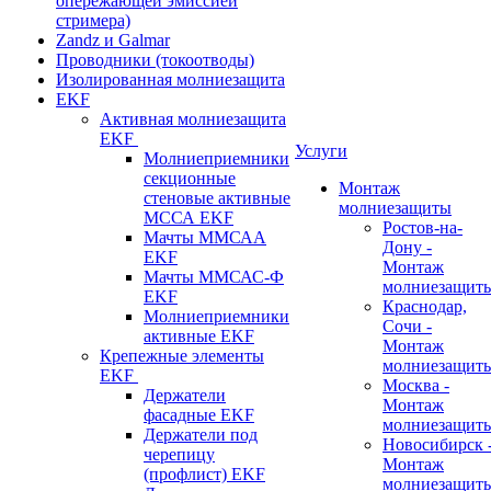
опережающей эмиссией
стримера)
Zandz и Galmar
Проводники (токоотводы)
Изолированная молниезащита
EKF
Активная молниезащита
EKF
Услуги
Молниеприемники
секционные
Монтаж
стеновые активные
молниезащиты
МССА EKF
Ростов-на-
Мачты ММСАА
Дону -
EKF
Монтаж
Мачты ММСАС-Ф
молниезащит
EKF
Краснодар,
Молниеприемники
Сочи -
активные EKF
Монтаж
Крепежные элементы
молниезащит
EKF
Москва -
Держатели
Монтаж
фасадные EKF
молниезащит
Держатели под
Новосибирск 
черепицу
Монтаж
(профлист) EKF
молниезащит