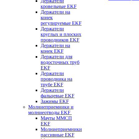
Держатели
кровельные EKF
Держатели на
конек
регулируемые EKF
Держатели
круглых и плоских
проводников EKF
Держатели на
конек EKF
Держатели для
водосточных труб
EKF
Держатели
проводника на
трубе EKF
Держатели
фальцевые EKF
Зажимы EKF
Молниеприемники и
молниеотводы EKF
Мачты ММСП
EKF
Молниеприемники
пассивные EKF