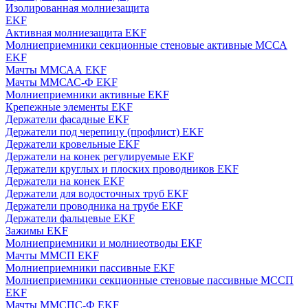
Изолированная молниезащита
EKF
Активная молниезащита EKF
Молниеприемники секционные стеновые активные МССА
EKF
Мачты ММСАА EKF
Мачты ММСАС-Ф EKF
Молниеприемники активные EKF
Крепежные элементы EKF
Держатели фасадные EKF
Держатели под черепицу (профлист) EKF
Держатели кровельные EKF
Держатели на конек регулируемые EKF
Держатели круглых и плоских проводников EKF
Держатели на конек EKF
Держатели для водосточных труб EKF
Держатели проводника на трубе EKF
Держатели фальцевые EKF
Зажимы EKF
Молниеприемники и молниеотводы EKF
Мачты ММСП EKF
Молниеприемники пассивные EKF
Молниеприемники секционные стеновые пассивные МССП
EKF
Мачты ММСПС-Ф EKF