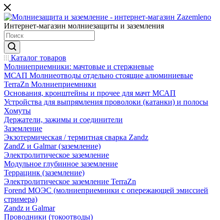
Интернет-магазин молниезащиты и заземления
Каталог товаров
Молниеприемники: мачтовые и стержневые
МСАП Молниеотводы отдельно стоящие алюминиевые
TerraZn Молниеприемники
Основания, кронштейны и прочее для мачт МСАП
Устройства для выпрямления проволоки (катанки) и полосы
Хомуты
Держатели, зажимы и соединители
Заземление
Экзотермическая / термитная сварка Zandz
ZandZ и Galmar (заземление)
Электролитическое заземление
Модульное глубинное заземление
Террацинк (заземление)
Электролитическое заземление TerraZn
Forend МОЭС (молниеприемники с опережающей эмиссией
стримера)
Zandz и Galmar
Проводники (токоотводы)