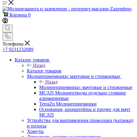
Корзина
0
Телефоны
+7 9231232089
Каталог товаров
Назад
Каталог товаров
Молниеприемники: мачтовые и стержневые
Назад
Молниеприемники: мачтовые и стержневые
МСАП Молниеотводы отдельно стоящие
алюминиевые
TerraZn Молниеприемники
Основания, кронштейны и прочее для мачт
МСАП
Устройства для выпрямления проволоки (катанки)
и полосы
Хомуты
Держатели, зажимы и соединители