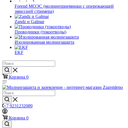
Forend МОЭС (молниеприемники с опережающей
эмиссией стримера)
Zandz и Galmar
Проводники (токоотводы)
Изолированная молниезащита
EKF
Корзина
0
+7 9231232089
Корзина
0