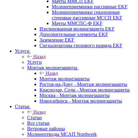
Мачты ММСП EKF
Молниеприемники пассивные EKF
Молниеприемники секционные
стеновые пассивные МССП EKF
Мачты ММСПС-Ф EKF
Изолированная молниезащита EKF
Дополнительные элементы EKF
Заземление EKF
Сигнализаторы грозового разряда EKF
Услуги
Назад
Услуги
Монтаж молниезащиты
Назад
Монтаж молниезащиты
Ростов-на-Дону - Монтаж молниезащиты
Краснодар, Сочи - Монтаж молниезащиты
Москва - Монтаж молниезащиты
Новосибирск - Монтаж молниезащиты
Статьи
Назад
Статьи
Все статьи
Ветровые районы
Молниеотводы МСАП Nordwerk