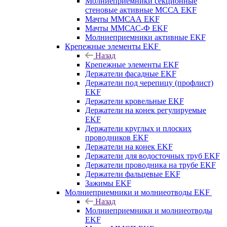
Молниеприемники секционные
стеновые активные МССА EKF
Мачты ММСАА EKF
Мачты ММСАС-Ф EKF
Молниеприемники активные EKF
Крепежные элементы EKF
Назад
Крепежные элементы EKF
Держатели фасадные EKF
Держатели под черепицу (профлист)
EKF
Держатели кровельные EKF
Держатели на конек регулируемые
EKF
Держатели круглых и плоских
проводников EKF
Держатели на конек EKF
Держатели для водосточных труб EKF
Держатели проводника на трубе EKF
Держатели фальцевые EKF
Зажимы EKF
Молниеприемники и молниеотводы EKF
Назад
Молниеприемники и молниеотводы
EKF