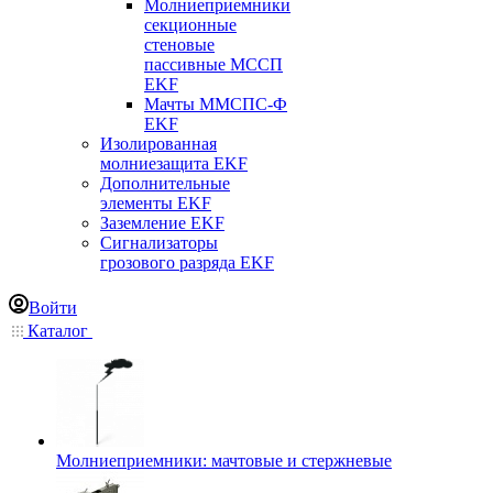
Молниеприемники
секционные
стеновые
пассивные МССП
EKF
Мачты ММСПС-Ф
EKF
Изолированная
молниезащита EKF
Дополнительные
элементы EKF
Заземление EKF
Сигнализаторы
грозового разряда EKF
Войти
Каталог
Молниеприемники: мачтовые и стержневые