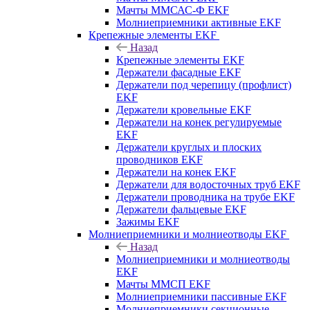
Мачты ММСАС-Ф EKF
Молниеприемники активные EKF
Крепежные элементы EKF
Назад
Крепежные элементы EKF
Держатели фасадные EKF
Держатели под черепицу (профлист)
EKF
Держатели кровельные EKF
Держатели на конек регулируемые
EKF
Держатели круглых и плоских
проводников EKF
Держатели на конек EKF
Держатели для водосточных труб EKF
Держатели проводника на трубе EKF
Держатели фальцевые EKF
Зажимы EKF
Молниеприемники и молниеотводы EKF
Назад
Молниеприемники и молниеотводы
EKF
Мачты ММСП EKF
Молниеприемники пассивные EKF
Молниеприемники секционные