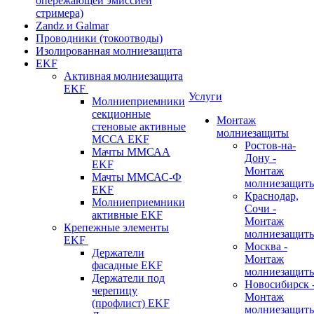
опережающей эмиссией
стримера)
Zandz и Galmar
Проводники (токоотводы)
Изолированная молниезащита
EKF
Активная молниезащита
EKF
Услуги
Молниеприемники
секционные
Монтаж
стеновые активные
молниезащиты
МССА EKF
Ростов-на-
Мачты ММСАА
Дону -
EKF
Монтаж
Мачты ММСАС-Ф
молниезащит
EKF
Краснодар,
Молниеприемники
Сочи -
активные EKF
Монтаж
Крепежные элементы
молниезащит
EKF
Москва -
Держатели
Монтаж
фасадные EKF
молниезащит
Держатели под
Новосибирск 
черепицу
Монтаж
(профлист) EKF
молниезащит