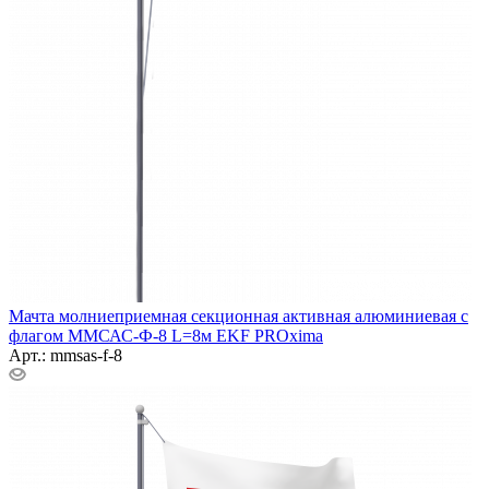
Мачта молниеприемная секционная активная алюминиевая c
флагом ММСАС-Ф-8 L=8м EKF PROxima
Арт.: mmsas-f-8