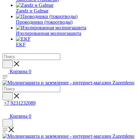
Zandz и Galmar
Проводники (токоотводы)
Изолированная молниезащита
EKF
Корзина
0
+7 9231232089
Корзина
0