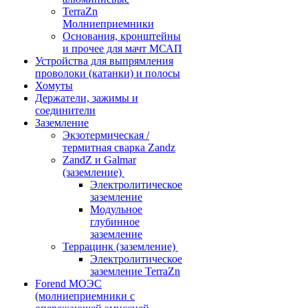
TerraZn
Молниеприемники
Основания, кронштейны
и прочее для мачт МСАП
Устройства для выпрямления
проволоки (катанки) и полосы
Хомуты
Держатели, зажимы и
соединители
Заземление
Экзотермическая /
термитная сварка Zandz
ZandZ и Galmar
(заземление)
Электролитическое
заземление
Модульное
глубинное
заземление
Террацинк (заземление)
Электролитическое
заземление TerraZn
Forend МОЭС
(молниеприемники с