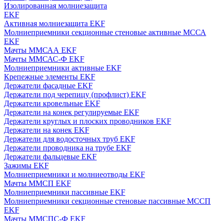
Изолированная молниезащита
EKF
Активная молниезащита EKF
Молниеприемники секционные стеновые активные МССА
EKF
Мачты ММСАА EKF
Мачты ММСАС-Ф EKF
Молниеприемники активные EKF
Крепежные элементы EKF
Держатели фасадные EKF
Держатели под черепицу (профлист) EKF
Держатели кровельные EKF
Держатели на конек регулируемые EKF
Держатели круглых и плоских проводников EKF
Держатели на конек EKF
Держатели для водосточных труб EKF
Держатели проводника на трубе EKF
Держатели фальцевые EKF
Зажимы EKF
Молниеприемники и молниеотводы EKF
Мачты ММСП EKF
Молниеприемники пассивные EKF
Молниеприемники секционные стеновые пассивные МССП
EKF
Мачты ММСПС-Ф EKF