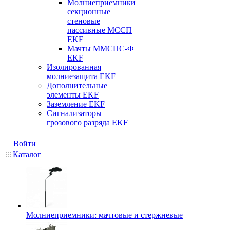
Молниеприемники
секционные
стеновые
пассивные МССП
EKF
Мачты ММСПС-Ф
EKF
Изолированная
молниезащита EKF
Дополнительные
элементы EKF
Заземление EKF
Сигнализаторы
грозового разряда EKF
Войти
Каталог
Молниеприемники: мачтовые и стержневые