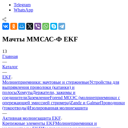
Telegram
WhatsApp
Мачты ММСАС-Ф EKF
13
Главная
—
Каталог
—
EKF
Молниеприемники: мачтовые и стержневые
Устройства для
выпрямления проволоки (катанки) и
полосы
Хомуты
Держатели, зажимы и
соединители
Заземление
Forend МОЭС (молниеприемники с
опережающей эмиссией стримера)
Zandz и Galmar
Проводники
(токоотводы)
Изолированная молниезащита
—
Активная молниезащита EKF
Крепежные элементы EKF
Молниеприемники и