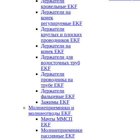
Держатели
кровельные EKF
Держатели на
конек
регулируемые EKF
Держатели
круглых и плоских
проводников EKF
Держатели на
конек EKF
Держатели для
водосточных труб
EKF
Держатели
проводника на
трубе EKF
Держатели
фальцевые EKF
Зажимы EKF
Молниеприемники и
молниеотводы EKF
Мачты ММСП
EKF
Молниеприемники
пассивные EKF