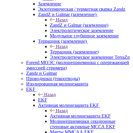
Заземление
Экзотермическая / термитная сварка Zandz
ZandZ и Galmar (заземление)
Назад
ZandZ и Galmar (заземление)
Электролитическое заземление
Модульное глубинное заземление
Террацинк (заземление)
Назад
Террацинк (заземление)
Электролитическое заземление TerraZn
Forend МОЭС (молниеприемники с опережающей
эмиссией стримера)
Zandz и Galmar
Проводники (токоотводы)
Изолированная молниезащита
EKF
Назад
EKF
Активная молниезащита EKF
Назад
Активная молниезащита EKF
Молниеприемники секционные
стеновые активные МССА EKF
Мачты ММСАА EKF