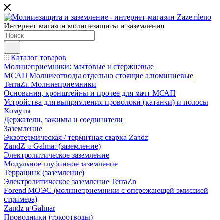
Интернет-магазин молниезащиты и заземления
Каталог товаров
Молниеприемники: мачтовые и стержневые
МСАП Молниеотводы отдельно стоящие алюминиевые
TerraZn Молниеприемники
Основания, кронштейны и прочее для мачт МСАП
Устройства для выпрямления проволоки (катанки) и полосы
Хомуты
Держатели, зажимы и соединители
Заземление
Экзотермическая / термитная сварка Zandz
ZandZ и Galmar (заземление)
Электролитическое заземление
Модульное глубинное заземление
Террацинк (заземление)
Электролитическое заземление TerraZn
Forend МОЭС (молниеприемники с опережающей эмиссией
стримера)
Zandz и Galmar
Проводники (токоотводы)