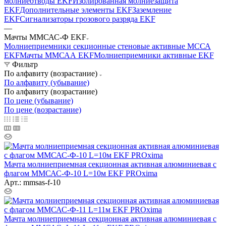
молниеотводы EKF
Изолированная молниезащита
EKF
Дополнительные элементы EKF
Заземление
EKF
Сигнализаторы грозового разряда EKF
—
Мачты ММСАС-Ф EKF
Молниеприемники секционные стеновые активные МССА
EKF
Мачты ММСАА EKF
Молниеприемники активные EKF
Фильтр
По алфавиту (возрастание)
По алфавиту (убывание)
По алфавиту (возрастание)
По цене (убывание)
По цене (возрастание)
Мачта молниеприемная секционная активная алюминиевая c
флагом ММСАС-Ф-10 L=10м EKF PROxima
Арт.: mmsas-f-10
Мачта молниеприемная секционная активная алюминиевая c