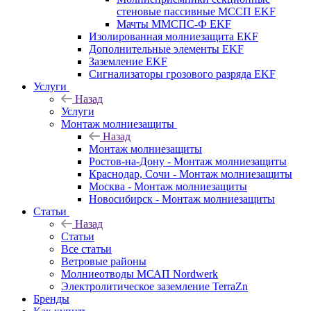
стеновые пассивные МССП EKF
Мачты ММСПС-Ф EKF
Изолированная молниезащита EKF
Дополнительные элементы EKF
Заземление EKF
Сигнализаторы грозового разряда EKF
Услуги
Назад
Услуги
Монтаж молниезащиты
Назад
Монтаж молниезащиты
Ростов-на-Дону - Монтаж молниезащиты
Краснодар, Сочи - Монтаж молниезащиты
Москва - Монтаж молниезащиты
Новосибирск - Монтаж молниезащиты
Статьи
Назад
Статьи
Все статьи
Ветровые районы
Молниеотводы МСАП Nordwerk
Электролитическое заземление TerraZn
Бренды