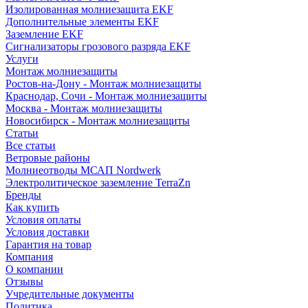
Изолированная молниезащита EKF
Дополнительные элементы EKF
Заземление EKF
Сигнализаторы грозового разряда EKF
Услуги
Монтаж молниезащиты
Ростов-на-Дону - Монтаж молниезащиты
Краснодар, Сочи - Монтаж молниезащиты
Москва - Монтаж молниезащиты
Новосибирск - Монтаж молниезащиты
Статьи
Все статьи
Ветровые районы
Молниеотводы МСАП Nordwerk
Электролитическое заземление TerraZn
Бренды
Как купить
Условия оплаты
Условия доставки
Гарантия на товар
Компания
О компании
Отзывы
Учредительные документы
Политика