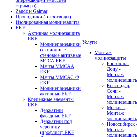
опережающей эмиссией
стримера)
Zandz и Galmar
Проводники (токоотводы)
Изолированная молниезащита
EKF
Активная молниезащита
EKF
Услуги
Молниеприемники
секционные
Монтаж
стеновые активные
молниезащиты
МССА EKF
Ростов-на-
Мачты ММСАА
Дону -
EKF
Монтаж
Мачты ММСАС-Ф
молниезащит
EKF
Краснодар,
Молниеприемники
Сочи -
активные EKF
Монтаж
Крепежные элементы
молниезащит
EKF
Москва -
Держатели
Монтаж
фасадные EKF
молниезащит
Держатели под
Новосибирск 
черепицу
Монтаж
(профлист) EKF
молниезащит