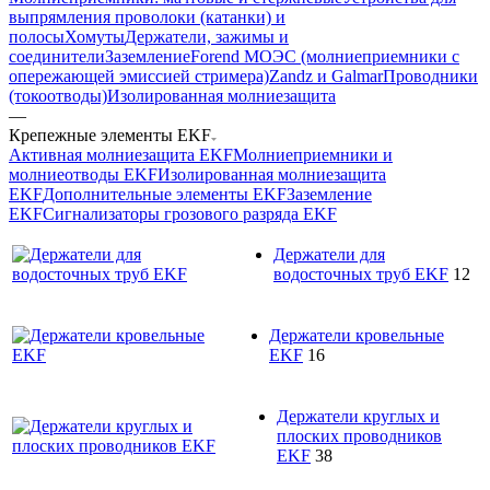
выпрямления проволоки (катанки) и
полосы
Хомуты
Держатели, зажимы и
соединители
Заземление
Forend МОЭС (молниеприемники с
опережающей эмиссией стримера)
Zandz и Galmar
Проводники
(токоотводы)
Изолированная молниезащита
—
Крепежные элементы EKF
Активная молниезащита EKF
Молниеприемники и
молниеотводы EKF
Изолированная молниезащита
EKF
Дополнительные элементы EKF
Заземление
EKF
Сигнализаторы грозового разряда EKF
Держатели для
водосточных труб EKF
12
Держатели кровельные
EKF
16
Держатели круглых и
плоских проводников
EKF
38