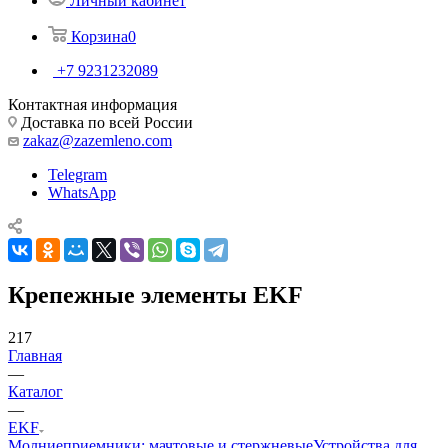
Личный кабинет
Корзина
0
+7 9231232089
Контактная информация
Доставка по всей России
zakaz@zazemleno.com
Telegram
WhatsApp
Крепежные элементы EKF
217
Главная
—
Каталог
—
EKF
Молниеприемники: мачтовые и стержневые
Устройства для