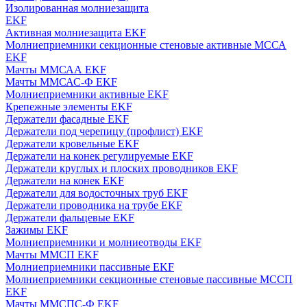
Изолированная молниезащита
EKF
Активная молниезащита EKF
Молниеприемники секционные стеновые активные МССА
EKF
Мачты ММСАА EKF
Мачты ММСАС-Ф EKF
Молниеприемники активные EKF
Крепежные элементы EKF
Держатели фасадные EKF
Держатели под черепицу (профлист) EKF
Держатели кровельные EKF
Держатели на конек регулируемые EKF
Держатели круглых и плоских проводников EKF
Держатели на конек EKF
Держатели для водосточных труб EKF
Держатели проводника на трубе EKF
Держатели фальцевые EKF
Зажимы EKF
Молниеприемники и молниеотводы EKF
Мачты ММСП EKF
Молниеприемники пассивные EKF
Молниеприемники секционные стеновые пассивные МССП
EKF
Мачты ММСПС-Ф EKF