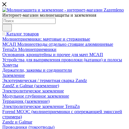
Интернет-магазин молниезащиты и заземления
Каталог товаров
Молниеприемники: мачтовые и стержневые
МСАП Молниеотводы отдельно стоящие алюминиевые
TerraZn Молниеприемники
Основания, кронштейны и прочее для мачт МСАП
Устройства для выпрямления проволоки (катанки) и полосы
Хомуты
Держатели, зажимы и соединители
Заземление
Экзотермическая / термитная сварка Zandz
ZandZ и Galmar (заземление)
Электролитическое заземление
Модульное глубинное заземление
Террацинк (заземление)
Электролитическое заземление TerraZn
Forend МОЭС (молниеприемники с опережающей эмиссией
стримера)
Zandz и Galmar
Проводники (токоотводы)