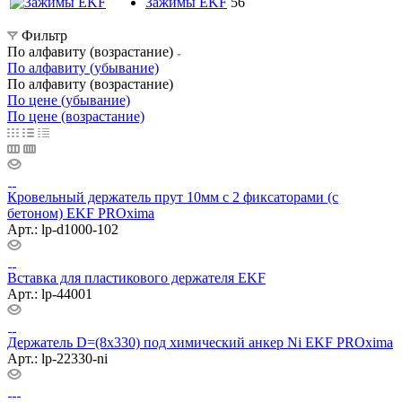
Зажимы EKF
56
Фильтр
По алфавиту (возрастание)
По алфавиту (убывание)
По алфавиту (возрастание)
По цене (убывание)
По цене (возрастание)
Кровельный держатель прут 10мм c 2 фиксаторами (с
бетоном) EKF PROxima
Арт.: lp-d1000-102
Вставка для пластикового держателя EKF
Арт.: lp-44001
Держатель D=(8х330) под химический анкер Ni EKF PROxima
Арт.: lp-22330-ni