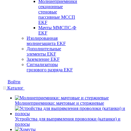
Молниеприемники
секционные
стеновые
пассивные МССП
EKF
Мачты ММСПС-Ф
EKF
Изолированная
молниезащита EKF
Дополнительные
элементы EKF
Заземление EKF
Сигнализаторы
грозового разряда EKF
Войти
Каталог
Молниеприемники: мачтовые и стержневые
Устройства для выпрямления проволоки (катанки) и
полосы