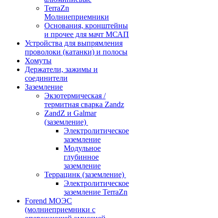
TerraZn
Молниеприемники
Основания, кронштейны
и прочее для мачт МСАП
Устройства для выпрямления
проволоки (катанки) и полосы
Хомуты
Держатели, зажимы и
соединители
Заземление
Экзотермическая /
термитная сварка Zandz
ZandZ и Galmar
(заземление)
Электролитическое
заземление
Модульное
глубинное
заземление
Террацинк (заземление)
Электролитическое
заземление TerraZn
Forend МОЭС
(молниеприемники с