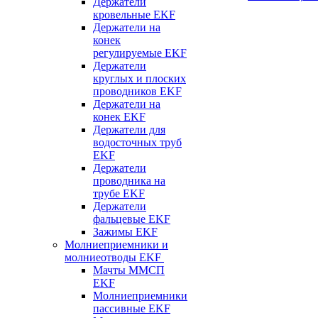
Держатели
кровельные EKF
Держатели на
конек
регулируемые EKF
Держатели
круглых и плоских
проводников EKF
Держатели на
конек EKF
Держатели для
водосточных труб
EKF
Держатели
проводника на
трубе EKF
Держатели
фальцевые EKF
Зажимы EKF
Молниеприемники и
молниеотводы EKF
Мачты ММСП
EKF
Молниеприемники
пассивные EKF