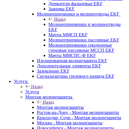
Держатели фальцевые EKF
Зажимы EKF
Молниеприемники и молниеотводы EKF
Назад
Молниеприемники и молниеотводы
EKF
Мачты ММСП EKF
Молниеприемники пассивные EKF
Молниеприемники секционные
стеновые пассивные МССП EKF
Мачты ММСПС-Ф EKF
Изолированная молниезащита EKF
Дополнительные элементы EKF
Заземление EKF
Сигнализаторы грозового разряда EKF
Услуги
Назад
Услуги
Монтаж молниезащиты
Назад
Монтаж молниезащиты
Ростов-на-Дону - Монтаж молниезащиты
Краснодар, Сочи - Монтаж молниезащиты
Москва - Монтаж молниезащиты
Новосибирск - Монтаж молниезащиты