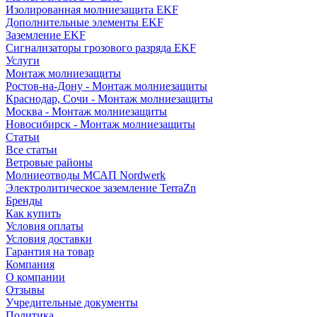
Изолированная молниезащита EKF
Дополнительные элементы EKF
Заземление EKF
Сигнализаторы грозового разряда EKF
Услуги
Монтаж молниезащиты
Ростов-на-Дону - Монтаж молниезащиты
Краснодар, Сочи - Монтаж молниезащиты
Москва - Монтаж молниезащиты
Новосибирск - Монтаж молниезащиты
Статьи
Все статьи
Ветровые районы
Молниеотводы МСАП Nordwerk
Электролитическое заземление TerraZn
Бренды
Как купить
Условия оплаты
Условия доставки
Гарантия на товар
Компания
О компании
Отзывы
Учредительные документы
Политика