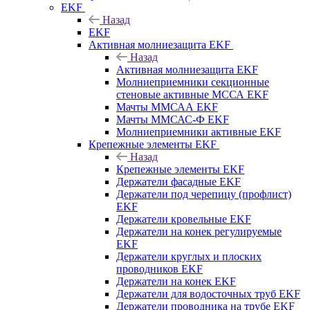
EKF
Назад
EKF
Активная молниезащита EKF
Назад
Активная молниезащита EKF
Молниеприемники секционные
стеновые активные МССА EKF
Мачты ММСАА EKF
Мачты ММСАС-Ф EKF
Молниеприемники активные EKF
Крепежные элементы EKF
Назад
Крепежные элементы EKF
Держатели фасадные EKF
Держатели под черепицу (профлист)
EKF
Держатели кровельные EKF
Держатели на конек регулируемые
EKF
Держатели круглых и плоских
проводников EKF
Держатели на конек EKF
Держатели для водосточных труб EKF
Держатели проводника на трубе EKF