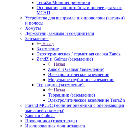
TerraZn Молниеприемники
Основания, кронштейны и прочее для мачт
МСАП
Устройства для выпрямления проволоки (катанки)
и полосы
Хомуты
Держатели, зажимы и соединители
Заземление
Назад
Заземление
Экзотермическая / термитная сварка Zandz
ZandZ и Galmar (заземление)
Назад
ZandZ и Galmar (заземление)
Электролитическое заземление
Модульное глубинное заземление
Террацинк (заземление)
Назад
Террацинк (заземление)
Электролитическое заземление TerraZn
Forend МОЭС (молниеприемники с опережающей
эмиссией стримера)
Zandz и Galmar
Проводники (токоотводы)
Изолированная молниезащита