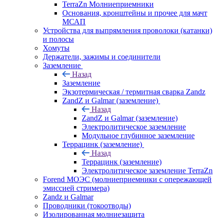
TerraZn Молниеприемники
Основания, кронштейны и прочее для мачт
МСАП
Устройства для выпрямления проволоки (катанки)
и полосы
Хомуты
Держатели, зажимы и соединители
Заземление
Назад
Заземление
Экзотермическая / термитная сварка Zandz
ZandZ и Galmar (заземление)
Назад
ZandZ и Galmar (заземление)
Электролитическое заземление
Модульное глубинное заземление
Террацинк (заземление)
Назад
Террацинк (заземление)
Электролитическое заземление TerraZn
Forend МОЭС (молниеприемники с опережающей
эмиссией стримера)
Zandz и Galmar
Проводники (токоотводы)
Изолированная молниезащита