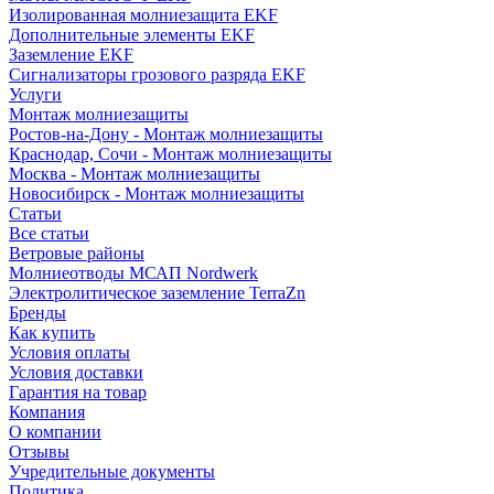
Изолированная молниезащита EKF
Дополнительные элементы EKF
Заземление EKF
Сигнализаторы грозового разряда EKF
Услуги
Монтаж молниезащиты
Ростов-на-Дону - Монтаж молниезащиты
Краснодар, Сочи - Монтаж молниезащиты
Москва - Монтаж молниезащиты
Новосибирск - Монтаж молниезащиты
Статьи
Все статьи
Ветровые районы
Молниеотводы МСАП Nordwerk
Электролитическое заземление TerraZn
Бренды
Как купить
Условия оплаты
Условия доставки
Гарантия на товар
Компания
О компании
Отзывы
Учредительные документы
Политика