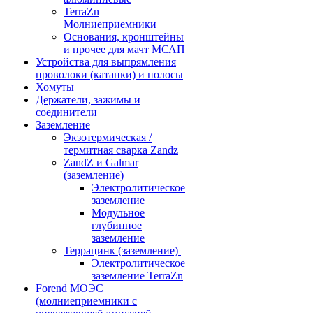
TerraZn
Молниеприемники
Основания, кронштейны
и прочее для мачт МСАП
Устройства для выпрямления
проволоки (катанки) и полосы
Хомуты
Держатели, зажимы и
соединители
Заземление
Экзотермическая /
термитная сварка Zandz
ZandZ и Galmar
(заземление)
Электролитическое
заземление
Модульное
глубинное
заземление
Террацинк (заземление)
Электролитическое
заземление TerraZn
Forend МОЭС
(молниеприемники с