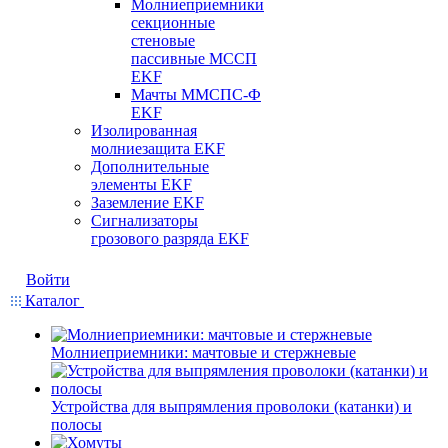
Молниеприемники
секционные
стеновые
пассивные МССП
EKF
Мачты ММСПС-Ф
EKF
Изолированная
молниезащита EKF
Дополнительные
элементы EKF
Заземление EKF
Сигнализаторы
грозового разряда EKF
Войти
Каталог
Молниеприемники: мачтовые и стержневые
Устройства для выпрямления проволоки (катанки) и
полосы