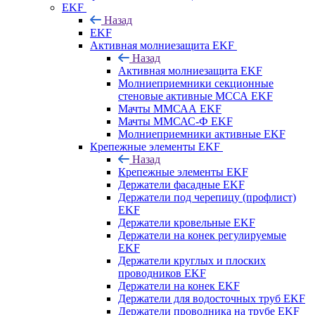
EKF
Назад
EKF
Активная молниезащита EKF
Назад
Активная молниезащита EKF
Молниеприемники секционные
стеновые активные МССА EKF
Мачты ММСАА EKF
Мачты ММСАС-Ф EKF
Молниеприемники активные EKF
Крепежные элементы EKF
Назад
Крепежные элементы EKF
Держатели фасадные EKF
Держатели под черепицу (профлист)
EKF
Держатели кровельные EKF
Держатели на конек регулируемые
EKF
Держатели круглых и плоских
проводников EKF
Держатели на конек EKF
Держатели для водосточных труб EKF
Держатели проводника на трубе EKF