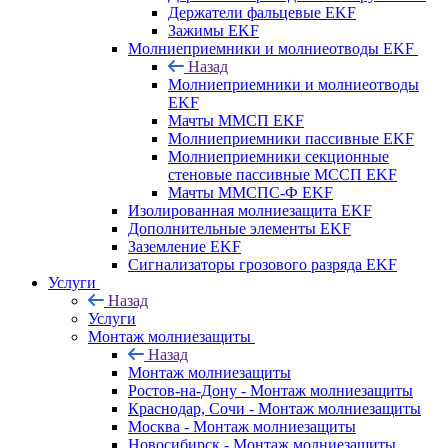
Держатели фальцевые EKF
Зажимы EKF
Молниеприемники и молниеотводы EKF
Назад
Молниеприемники и молниеотводы
EKF
Мачты ММСП EKF
Молниеприемники пассивные EKF
Молниеприемники секционные
стеновые пассивные МССП EKF
Мачты ММСПС-Ф EKF
Изолированная молниезащита EKF
Дополнительные элементы EKF
Заземление EKF
Сигнализаторы грозового разряда EKF
Услуги
Назад
Услуги
Монтаж молниезащиты
Назад
Монтаж молниезащиты
Ростов-на-Дону - Монтаж молниезащиты
Краснодар, Сочи - Монтаж молниезащиты
Москва - Монтаж молниезащиты
Новосибирск - Монтаж молниезащиты