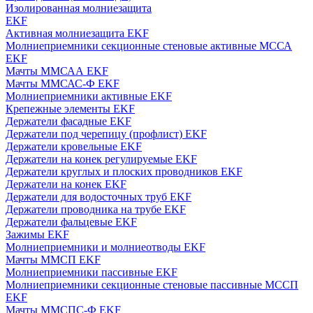
Изолированная молниезащита
EKF
Активная молниезащита EKF
Молниеприемники секционные стеновые активные МССА
EKF
Мачты ММСАА EKF
Мачты ММСАС-Ф EKF
Молниеприемники активные EKF
Крепежные элементы EKF
Держатели фасадные EKF
Держатели под черепицу (профлист) EKF
Держатели кровельные EKF
Держатели на конек регулируемые EKF
Держатели круглых и плоских проводников EKF
Держатели на конек EKF
Держатели для водосточных труб EKF
Держатели проводника на трубе EKF
Держатели фальцевые EKF
Зажимы EKF
Молниеприемники и молниеотводы EKF
Мачты ММСП EKF
Молниеприемники пассивные EKF
Молниеприемники секционные стеновые пассивные МССП
EKF
Мачты ММСПС-Ф EKF