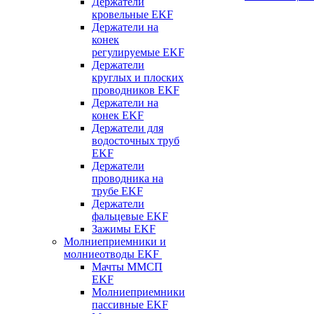
Держатели
кровельные EKF
Держатели на
конек
регулируемые EKF
Держатели
круглых и плоских
проводников EKF
Держатели на
конек EKF
Держатели для
водосточных труб
EKF
Держатели
проводника на
трубе EKF
Держатели
фальцевые EKF
Зажимы EKF
Молниеприемники и
молниеотводы EKF
Мачты ММСП
EKF
Молниеприемники
пассивные EKF