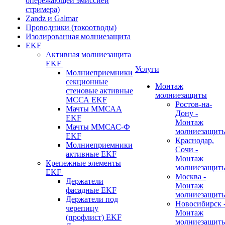
опережающей эмиссией
стримера)
Zandz и Galmar
Проводники (токоотводы)
Изолированная молниезащита
EKF
Активная молниезащита
EKF
Услуги
Молниеприемники
секционные
Монтаж
стеновые активные
молниезащиты
МССА EKF
Ростов-на-
Мачты ММСАА
Дону -
EKF
Монтаж
Мачты ММСАС-Ф
молниезащит
EKF
Краснодар,
Молниеприемники
Сочи -
активные EKF
Монтаж
Крепежные элементы
молниезащит
EKF
Москва -
Держатели
Монтаж
фасадные EKF
молниезащит
Держатели под
Новосибирск 
черепицу
Монтаж
(профлист) EKF
молниезащит