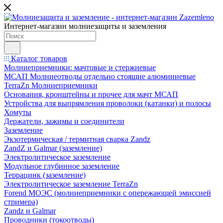
Интернет-магазин молниезащиты и заземления
Каталог товаров
Молниеприемники: мачтовые и стержневые
МСАП Молниеотводы отдельно стоящие алюминиевые
TerraZn Молниеприемники
Основания, кронштейны и прочее для мачт МСАП
Устройства для выпрямления проволоки (катанки) и полосы
Хомуты
Держатели, зажимы и соединители
Заземление
Экзотермическая / термитная сварка Zandz
ZandZ и Galmar (заземление)
Электролитическое заземление
Модульное глубинное заземление
Террацинк (заземление)
Электролитическое заземление TerraZn
Forend МОЭС (молниеприемники с опережающей эмиссией
стримера)
Zandz и Galmar
Проводники (токоотводы)