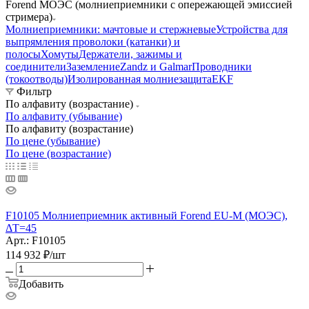
Forend МОЭС (молниеприемники с опережающей эмиссией
стримера)
Молниеприемники: мачтовые и стержневые
Устройства для
выпрямления проволоки (катанки) и
полосы
Хомуты
Держатели, зажимы и
соединители
Заземление
Zandz и Galmar
Проводники
(токоотводы)
Изолированная молниезащита
EKF
Фильтр
По алфавиту (возрастание)
По алфавиту (убывание)
По алфавиту (возрастание)
По цене (убывание)
По цене (возрастание)
F10105 Молниеприемник активный Forend EU-M (МОЭС),
ΔT=45
Арт.: F10105
114 932
₽
/шт
Добавить