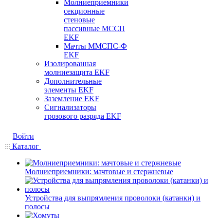
Молниеприемники
секционные
стеновые
пассивные МССП
EKF
Мачты ММСПС-Ф
EKF
Изолированная
молниезащита EKF
Дополнительные
элементы EKF
Заземление EKF
Сигнализаторы
грозового разряда EKF
Войти
Каталог
Молниеприемники: мачтовые и стержневые
Устройства для выпрямления проволоки (катанки) и
полосы