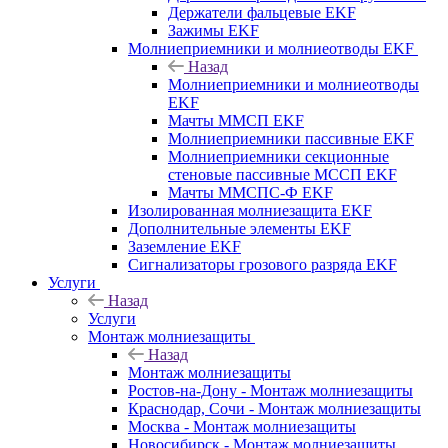
Держатели фальцевые EKF
Зажимы EKF
Молниеприемники и молниеотводы EKF
Назад
Молниеприемники и молниеотводы
EKF
Мачты ММСП EKF
Молниеприемники пассивные EKF
Молниеприемники секционные
стеновые пассивные МССП EKF
Мачты ММСПС-Ф EKF
Изолированная молниезащита EKF
Дополнительные элементы EKF
Заземление EKF
Сигнализаторы грозового разряда EKF
Услуги
Назад
Услуги
Монтаж молниезащиты
Назад
Монтаж молниезащиты
Ростов-на-Дону - Монтаж молниезащиты
Краснодар, Сочи - Монтаж молниезащиты
Москва - Монтаж молниезащиты
Новосибирск - Монтаж молниезащиты