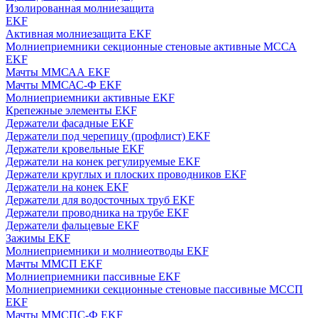
Изолированная молниезащита
EKF
Активная молниезащита EKF
Молниеприемники секционные стеновые активные МССА
EKF
Мачты ММСАА EKF
Мачты ММСАС-Ф EKF
Молниеприемники активные EKF
Крепежные элементы EKF
Держатели фасадные EKF
Держатели под черепицу (профлист) EKF
Держатели кровельные EKF
Держатели на конек регулируемые EKF
Держатели круглых и плоских проводников EKF
Держатели на конек EKF
Держатели для водосточных труб EKF
Держатели проводника на трубе EKF
Держатели фальцевые EKF
Зажимы EKF
Молниеприемники и молниеотводы EKF
Мачты ММСП EKF
Молниеприемники пассивные EKF
Молниеприемники секционные стеновые пассивные МССП
EKF
Мачты ММСПС-Ф EKF