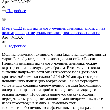
Арт.: МСАА-МУ
от
Подробнее
Мачта 6...22 м для активного молниеприемника, алюм. сплав,
полимер. покрытие, стальное откидывающееся основание
Арт.: МСАА
от
Подробнее
Молниеприемники активного типа (активная молниезащита)
марки Forend уже давно зарекомендовали себя в России.
Принцип действия активного молниеприемника можно
вкратце описать следующим образом. В тот момент, когда
значение напряженности электрического поля достигает
критической отметки (около 12-14 кВ/м) аппарат создает
повышенную ионизацию вокруг себя. Так он формирует
условия для создания опережающего разряда (восходящего
лидера) в направлении приближающегося низходящего
разряда молнии. По образовавшемуся каналу проходит
передача электроэнергии молнии в молниеприемник, далее
через токоотводы в землю. С помощью этой
технологии обеспечивается эффективная защита различных