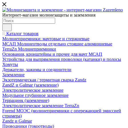
Интернет-магазин молниезащиты и заземления
Каталог товаров
Молниеприемники: мачтовые и стержневые
МСАП Молниеотводы отдельно стоящие алюминиевые
TerraZn Молниеприемники
Основания, кронштейны и прочее для мачт МСАП
Устройства для выпрямления проволоки (катанки) и полосы
Хомуты
Держатели, зажимы и соединители
Заземление
Экзотермическая / термитная сварка Zandz
ZandZ и Galmar (заземление)
Электролитическое заземление
Модульное глубинное заземление
Террацинк (заземление)
Электролитическое заземление TerraZn
Forend МОЭС (молниеприемники с опережающей эмиссией
стримера)
Zandz и Galmar
Проводники (токоотводы)