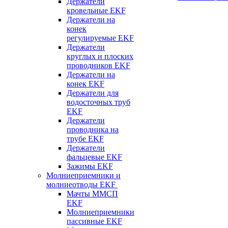
Держатели
кровельные EKF
Держатели на
конек
регулируемые EKF
Держатели
круглых и плоских
проводников EKF
Держатели на
конек EKF
Держатели для
водосточных труб
EKF
Держатели
проводника на
трубе EKF
Держатели
фальцевые EKF
Зажимы EKF
Молниеприемники и
молниеотводы EKF
Мачты ММСП
EKF
Молниеприемники
пассивные EKF