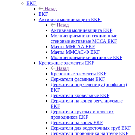
EKF
Назад
EKF
Активная молниезащита EKF
Назад
Активная молниезащита EKF
Молниеприемники секционные
стеновые активные МССА EKF
Мачты ММСАА EKF
Мачты ММСАС-Ф EKF
Молниеприемники активные EKF
Крепежные элементы EKF
Назад
Крепежные элементы EKF
Держатели фасадные EKF
Держатели под черепицу (профлист)
EKF
Держатели кровельные EKF
Держатели на конек регулируемые
EKF
Держатели круглых и плоских
проводников EKF
Держатели на конек EKF
Держатели для водосточных труб EKF
Держатели проводника на трубе EKF