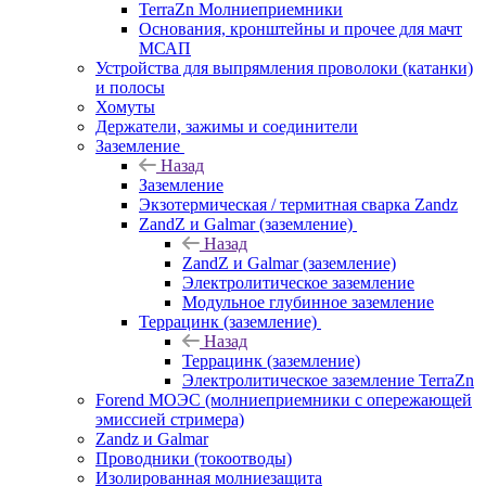
TerraZn Молниеприемники
Основания, кронштейны и прочее для мачт
МСАП
Устройства для выпрямления проволоки (катанки)
и полосы
Хомуты
Держатели, зажимы и соединители
Заземление
Назад
Заземление
Экзотермическая / термитная сварка Zandz
ZandZ и Galmar (заземление)
Назад
ZandZ и Galmar (заземление)
Электролитическое заземление
Модульное глубинное заземление
Террацинк (заземление)
Назад
Террацинк (заземление)
Электролитическое заземление TerraZn
Forend МОЭС (молниеприемники с опережающей
эмиссией стримера)
Zandz и Galmar
Проводники (токоотводы)
Изолированная молниезащита