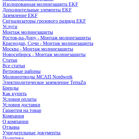
Изолированная молниезащита EKF
Дополнительные элементы EKF
Заземление EKF
Сигнализаторы грозового разряда EKF
Услуги
Монтаж молниезащиты
Ростов-на-Дону - Монтаж молниезащиты
Краснодар, Сочи - Монтаж молниезащиты
Москва - Монтаж молниезащиты
Новосибирск - Монтаж молниезащиты
Статьи
Все статьи
Ветровые районы
Молниеотводы МСАП Nordwerk
Электролитическое заземление TerraZn
Бренды
Как купить
Условия оплаты
Условия доставки
Гарантия на товар
Компания
О компании
Отзывы
Учредительные документы
Политика