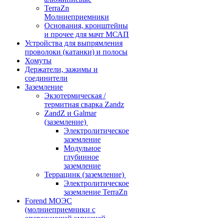
TerraZn
Молниеприемники
Основания, кронштейны
и прочее для мачт МСАП
Устройства для выпрямления
проволоки (катанки) и полосы
Хомуты
Держатели, зажимы и
соединители
Заземление
Экзотермическая /
термитная сварка Zandz
ZandZ и Galmar
(заземление)
Электролитическое
заземление
Модульное
глубинное
заземление
Террацинк (заземление)
Электролитическое
заземление TerraZn
Forend МОЭС
(молниеприемники с