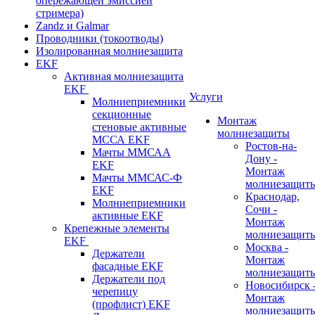
опережающей эмиссией
стримера)
Zandz и Galmar
Проводники (токоотводы)
Изолированная молниезащита
EKF
Активная молниезащита
EKF
Услуги
Молниеприемники
секционные
Монтаж
стеновые активные
молниезащиты
МССА EKF
Ростов-на-
Мачты ММСАА
Дону -
EKF
Монтаж
Мачты ММСАС-Ф
молниезащит
EKF
Краснодар,
Молниеприемники
Сочи -
активные EKF
Монтаж
Крепежные элементы
молниезащит
EKF
Москва -
Держатели
Монтаж
фасадные EKF
молниезащит
Держатели под
Новосибирск 
черепицу
Монтаж
(профлист) EKF
молниезащит