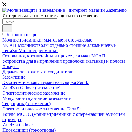
Интернет-магазин молниезащиты и заземления
Каталог товаров
Молниеприемники: мачтовые и стержневые
МСАП Молниеотводы отдельно стоящие алюминиевые
TerraZn Молниеприемники
Основания, кронштейны и прочее для мачт МСАП
Устройства для выпрямления проволоки (катанки) и полосы
Хомуты
Держатели, зажимы и соединители
Заземление
Экзотермическая / термитная сварка Zandz
ZandZ и Galmar (заземление)
Электролитическое заземление
Модульное глубинное заземление
Террацинк (заземление)
Электролитическое заземление TerraZn
Forend МОЭС (молниеприемники с опережающей эмиссией
стримера)
Zandz и Galmar
Проводники (токоотводы)