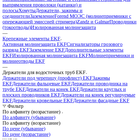
выпрямления проволоки (катанки) и
полосы
Хомуты
Держатели, зажимы и
соединители
Заземление
Forend МОЭС (молниеприемники с
опережающей эмиссией стримера)
Zandz и Galmar
Проводники
(токоотводы)
Изолированная молниезащита
—
Крепежные элементы EKF
Активная молниезащита EKF
Сигнализаторы грозового
разряда EKF
Заземление EKF
Дополнительные элементы
EKF
Изолированная молниезащита EKF
Молниеприемники и
молниеотводы EKF
—
Держатели для водосточных труб EKF
Держатели под черепицу (профлист) EKF
Зажимы
EKF
Держатели фальцевые EKF
Держатели проводника на
трубе EKF
Держатели на конек EKF
Держатели круглых и
плоских проводников EKF
Держатели на конек регулируемые
EKF
Держатели кровельные EKF
Держатели фасадные EKF
Фильтр
По алфавиту (возрастание)
По алфавиту (убывание)
По алфавиту (возрастание)
По цене (убывание)
По цене (возрастание)