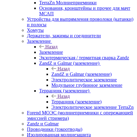
TerraZn Молниеприемники
Основания, кронштейны и прочее для мачт
МСАП
Устройства для выпрямления проволоки (катанки)
и полосы
Хомуты
Держатели, зажимы и соединители
Заземление
Назад
Заземление
Экзотермическая / термитная сварка Zandz
ZandZ и Galmar (заземление)
Назад
ZandZ и Galmar (заземление)
Электролитическое заземление
Модульное глубинное заземление
Террацинк (заземление)
Назад
Террацинк (заземление)
Электролитическое заземление TerraZn
Forend МОЭС (молниеприемники с опережающей
эмиссией стримера)
Zandz и Galmar
Проводники (токоотводы)
Изолированная молниезащита