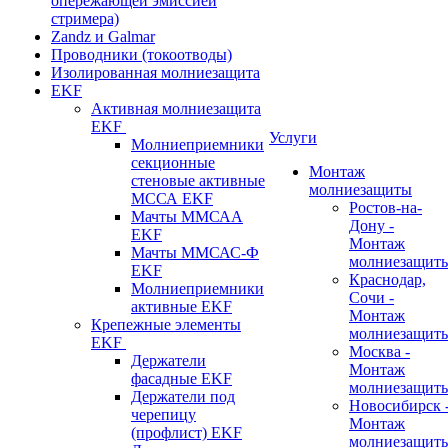
опережающей эмиссией
стримера)
Zandz и Galmar
Проводники (токоотводы)
Изолированная молниезащита
EKF
Активная молниезащита
EKF
Услуги
Молниеприемники
секционные
Монтаж
стеновые активные
молниезащиты
МССА EKF
Ростов-на-
Мачты ММСАА
Дону -
EKF
Монтаж
Мачты ММСАС-Ф
молниезащит
EKF
Краснодар,
Молниеприемники
Сочи -
активные EKF
Монтаж
Крепежные элементы
молниезащит
EKF
Москва -
Держатели
Монтаж
фасадные EKF
молниезащит
Держатели под
Новосибирск 
черепицу
Монтаж
(профлист) EKF
молниезащит