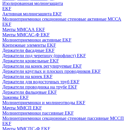
Изолированная молниезащита
EKF
Активная молниезащита EKF
Молниеприемники секционные стеновые активные МССА
EKF
Мачты ММСАА EKF
Мачты ММСАС-Ф EKF
Молниеприемники активные EKF
Крепежные элементы EKF
Держатели фасадные EKF
Держатели под черепицу (профлист) EKF
Держатели кровельные EKF
Держатели на конек регулируемые EKF
Держатели круглых и плоских проводников EKF
Держатели на конек EKF
Держатели для водосточных труб EKF
Держатели проводника на трубе EKF
Держатели фальцевые EKF
Зажимы EKF
Молниеприемники и молниеотводы EKF
Мачты ММСП EKF
Молниеприемники пассивные EKF
Молниеприемники секционные стеновые пассивные МССП
EKF
Мачты ММСПС-Ф EKF