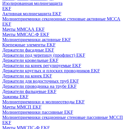
Изолированная молниезащита
EKF
Активная молниезащита EKF
Молниеприемники секционные стеновые активные МССА
EKF
Мачты ММСАА EKF
Мачты ММСАС-Ф EKF
Молниеприемники активные EKF
Крепежные элементы EKF
Держатели фасадные EKF
Держатели под черепицу (профлист) EKF
Держатели кровельные EKF
Держатели на конек регулируемые EKF
Держатели круглых и плоских проводников EKF
Держатели на конек EKF
Держатели для водосточных труб EKF
Держатели проводника на трубе EKF
Держатели фальцевые EKF
Зажимы EKF
Молниеприемники и молниеотводы EKF
Мачты ММСП EKF
Молниеприемники пассивные EKF
Молниеприемники секционные стеновые пассивные МССП
EKF
Мачты ММСПС-Ф EKF