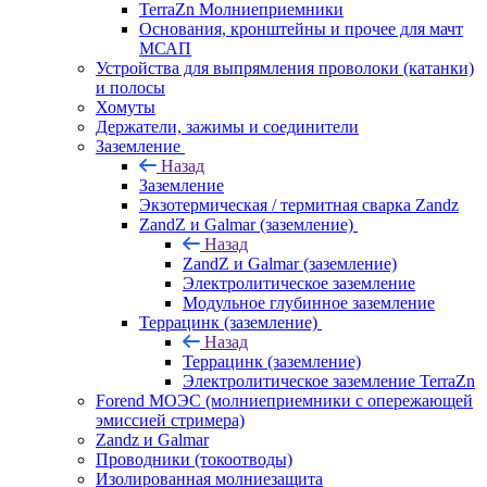
TerraZn Молниеприемники
Основания, кронштейны и прочее для мачт
МСАП
Устройства для выпрямления проволоки (катанки)
и полосы
Хомуты
Держатели, зажимы и соединители
Заземление
Назад
Заземление
Экзотермическая / термитная сварка Zandz
ZandZ и Galmar (заземление)
Назад
ZandZ и Galmar (заземление)
Электролитическое заземление
Модульное глубинное заземление
Террацинк (заземление)
Назад
Террацинк (заземление)
Электролитическое заземление TerraZn
Forend МОЭС (молниеприемники с опережающей
эмиссией стримера)
Zandz и Galmar
Проводники (токоотводы)
Изолированная молниезащита