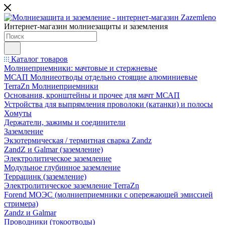
Интернет-магазин молниезащиты и заземления
Каталог товаров
Молниеприемники: мачтовые и стержневые
МСАП Молниеотводы отдельно стоящие алюминиевые
TerraZn Молниеприемники
Основания, кронштейны и прочее для мачт МСАП
Устройства для выпрямления проволоки (катанки) и полосы
Хомуты
Держатели, зажимы и соединители
Заземление
Экзотермическая / термитная сварка Zandz
ZandZ и Galmar (заземление)
Электролитическое заземление
Модульное глубинное заземление
Террацинк (заземление)
Электролитическое заземление TerraZn
Forend МОЭС (молниеприемники с опережающей эмиссией
стримера)
Zandz и Galmar
Проводники (токоотводы)