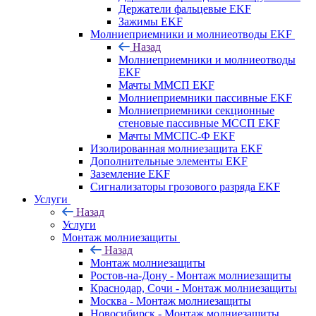
Держатели фальцевые EKF
Зажимы EKF
Молниеприемники и молниеотводы EKF
Назад
Молниеприемники и молниеотводы
EKF
Мачты ММСП EKF
Молниеприемники пассивные EKF
Молниеприемники секционные
стеновые пассивные МССП EKF
Мачты ММСПС-Ф EKF
Изолированная молниезащита EKF
Дополнительные элементы EKF
Заземление EKF
Сигнализаторы грозового разряда EKF
Услуги
Назад
Услуги
Монтаж молниезащиты
Назад
Монтаж молниезащиты
Ростов-на-Дону - Монтаж молниезащиты
Краснодар, Сочи - Монтаж молниезащиты
Москва - Монтаж молниезащиты
Новосибирск - Монтаж молниезащиты