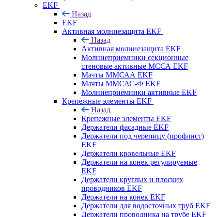
EKF
Назад
EKF
Активная молниезащита EKF
Назад
Активная молниезащита EKF
Молниеприемники секционные
стеновые активные МССА EKF
Мачты ММСАА EKF
Мачты ММСАС-Ф EKF
Молниеприемники активные EKF
Крепежные элементы EKF
Назад
Крепежные элементы EKF
Держатели фасадные EKF
Держатели под черепицу (профлист)
EKF
Держатели кровельные EKF
Держатели на конек регулируемые
EKF
Держатели круглых и плоских
проводников EKF
Держатели на конек EKF
Держатели для водосточных труб EKF
Держатели проводника на трубе EKF