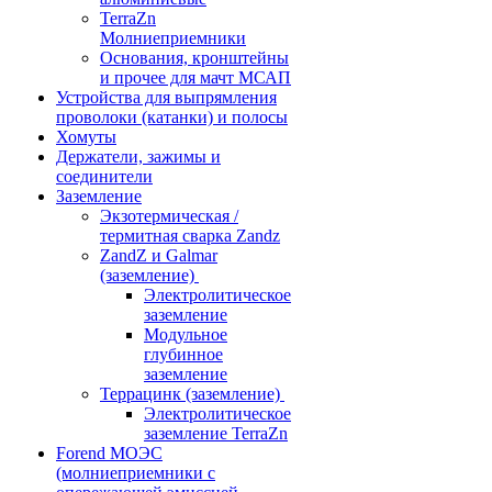
TerraZn
Молниеприемники
Основания, кронштейны
и прочее для мачт МСАП
Устройства для выпрямления
проволоки (катанки) и полосы
Хомуты
Держатели, зажимы и
соединители
Заземление
Экзотермическая /
термитная сварка Zandz
ZandZ и Galmar
(заземление)
Электролитическое
заземление
Модульное
глубинное
заземление
Террацинк (заземление)
Электролитическое
заземление TerraZn
Forend МОЭС
(молниеприемники с