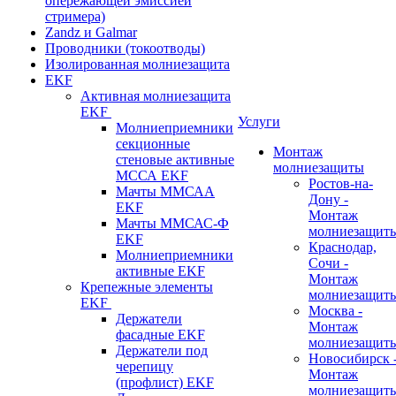
опережающей эмиссией
стримера)
Zandz и Galmar
Проводники (токоотводы)
Изолированная молниезащита
EKF
Активная молниезащита
EKF
Услуги
Молниеприемники
секционные
Монтаж
стеновые активные
молниезащиты
МССА EKF
Ростов-на-
Мачты ММСАА
Дону -
EKF
Монтаж
Мачты ММСАС-Ф
молниезащит
EKF
Краснодар,
Молниеприемники
Сочи -
активные EKF
Монтаж
Крепежные элементы
молниезащит
EKF
Москва -
Держатели
Монтаж
фасадные EKF
молниезащит
Держатели под
Новосибирск 
черепицу
Монтаж
(профлист) EKF
молниезащит