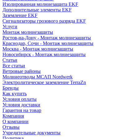
Изолированная молниезащита EKF
Дополнительные элементы EKF
Заземление EKF
Сигнализаторы грозового разряда EKF
Услуги
Монтаж молниезащиты
Ростов-на-Дону - Монтаж молниезащиты
Краснодар, Сочи - Монтаж молниезащиты
Москва - Монтаж молниезащиты
Новосибирск - Монтаж молниезащиты
Статьи
Все статьи
Ветровые районы
Молниеотводы МСАП Nordwerk
Электролитическое заземление TerraZn
Бренды
Как купить
Условия оплаты
Условия доставки
Гарантия на товар
Компания
О компании
Отзывы
Учредительные документы
Политика