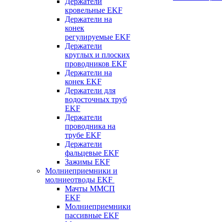
Держатели
кровельные EKF
Держатели на
конек
регулируемые EKF
Держатели
круглых и плоских
проводников EKF
Держатели на
конек EKF
Держатели для
водосточных труб
EKF
Держатели
проводника на
трубе EKF
Держатели
фальцевые EKF
Зажимы EKF
Молниеприемники и
молниеотводы EKF
Мачты ММСП
EKF
Молниеприемники
пассивные EKF