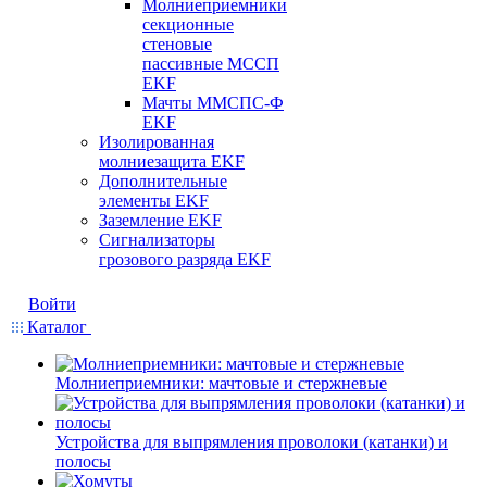
Молниеприемники
секционные
стеновые
пассивные МССП
EKF
Мачты ММСПС-Ф
EKF
Изолированная
молниезащита EKF
Дополнительные
элементы EKF
Заземление EKF
Сигнализаторы
грозового разряда EKF
Войти
Каталог
Молниеприемники: мачтовые и стержневые
Устройства для выпрямления проволоки (катанки) и
полосы