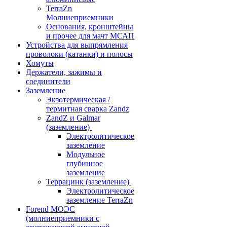
TerraZn
Молниеприемники
Основания, кронштейны
и прочее для мачт МСАП
Устройства для выпрямления
проволоки (катанки) и полосы
Хомуты
Держатели, зажимы и
соединители
Заземление
Экзотермическая /
термитная сварка Zandz
ZandZ и Galmar
(заземление)
Электролитическое
заземление
Модульное
глубинное
заземление
Террацинк (заземление)
Электролитическое
заземление TerraZn
Forend МОЭС
(молниеприемники с