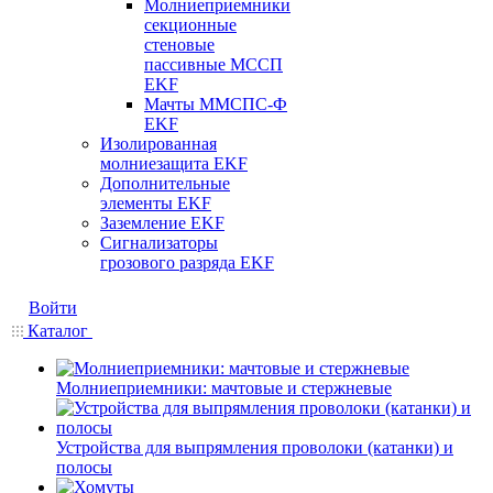
Молниеприемники
секционные
стеновые
пассивные МССП
EKF
Мачты ММСПС-Ф
EKF
Изолированная
молниезащита EKF
Дополнительные
элементы EKF
Заземление EKF
Сигнализаторы
грозового разряда EKF
Войти
Каталог
Молниеприемники: мачтовые и стержневые
Устройства для выпрямления проволоки (катанки) и
полосы