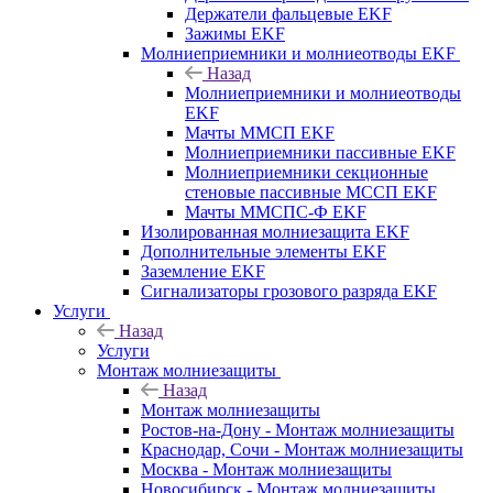
Держатели фальцевые EKF
Зажимы EKF
Молниеприемники и молниеотводы EKF
Назад
Молниеприемники и молниеотводы
EKF
Мачты ММСП EKF
Молниеприемники пассивные EKF
Молниеприемники секционные
стеновые пассивные МССП EKF
Мачты ММСПС-Ф EKF
Изолированная молниезащита EKF
Дополнительные элементы EKF
Заземление EKF
Сигнализаторы грозового разряда EKF
Услуги
Назад
Услуги
Монтаж молниезащиты
Назад
Монтаж молниезащиты
Ростов-на-Дону - Монтаж молниезащиты
Краснодар, Сочи - Монтаж молниезащиты
Москва - Монтаж молниезащиты
Новосибирск - Монтаж молниезащиты