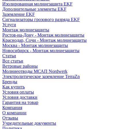
Изолированная молниезащита EKF
Дополнительные элементы EKF
Заземление EKF
Сигнализаторы грозового разряда EKF
Услуги
Монтаж молниезащиты
Ростов-на-Дону - Монтаж молниезащиты
Краснодар, Сочи - Монтаж молниезащиты
Москва - Монтаж молниезащиты
Новосибирск - Монтаж молниезащиты
Статьи
Все статьи
Ветровые районы
Молниеотводы МСАП Nordwerk
Электролитическое заземление TerraZn
Бренды
Как купить
Условия оплаты
Условия доставки
Гарантия на товар
Компания
О компании
Отзывы
Учредительные документы
Политика