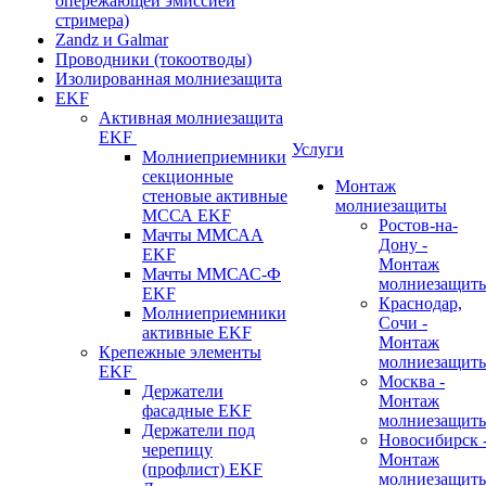
опережающей эмиссией
стримера)
Zandz и Galmar
Проводники (токоотводы)
Изолированная молниезащита
EKF
Активная молниезащита
EKF
Услуги
Молниеприемники
секционные
Монтаж
стеновые активные
молниезащиты
МССА EKF
Ростов-на-
Мачты ММСАА
Дону -
EKF
Монтаж
Мачты ММСАС-Ф
молниезащит
EKF
Краснодар,
Молниеприемники
Сочи -
активные EKF
Монтаж
Крепежные элементы
молниезащит
EKF
Москва -
Держатели
Монтаж
фасадные EKF
молниезащит
Держатели под
Новосибирск 
черепицу
Монтаж
(профлист) EKF
молниезащит