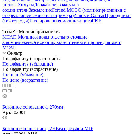
полосы
Хомуты
Держатели, зажимы и
соединители
Заземление
Forend МОЭС (молниеприемники с
опережающей эмиссией стримера)
Zandz и Galmar
Проводники
(токоотводы)
Изолированная молниезащита
EKF
—
TerraZn Молниеприемники
МСАП Молниеотводы отдельно стоящие
алюминиевые
Основания, кронштейны и прочее для мачт
МСАП
Фильтр
По алфавиту (возрастание)
По алфавиту (убывание)
По алфавиту (возрастание)
По цене (убывание)
По цене (возрастание)
Бетонное основание ф 270мм
Арт.: 02001
Бетонное основание ф 270мм с резьбой М16
Арт.: 02001_M16