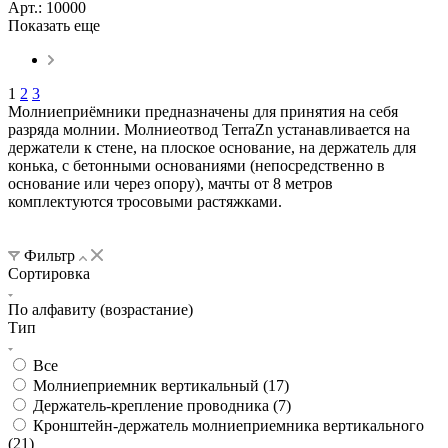
Арт.: 10000
Показать еще
1
2
3
Молниеприёмники предназначены для принятия на себя
разряда молнии. Молниеотвод TerraZn устанавливается на
держатели к стене, на плоское основание, на держатель для
конька, с бетонными основаниями (непосредственно в
основание или через опору), мачты от 8 метров
комплектуются тросовыми растяжками.
Фильтр
Сортировка
По алфавиту (возрастание)
Тип
Все
Молниеприемник вертикальный (
17
)
Держатель-крепление проводника (
7
)
Кронштейн-держатель молниеприемника вертикального
(
21
)