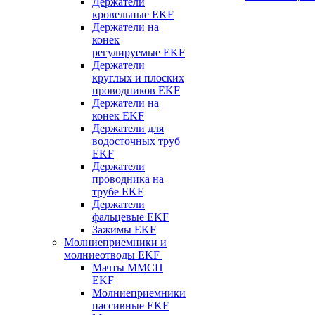
Держатели
кровельные EKF
Держатели на
конек
регулируемые EKF
Держатели
круглых и плоских
проводников EKF
Держатели на
конек EKF
Держатели для
водосточных труб
EKF
Держатели
проводника на
трубе EKF
Держатели
фальцевые EKF
Зажимы EKF
Молниеприемники и
молниеотводы EKF
Мачты ММСП
EKF
Молниеприемники
пассивные EKF