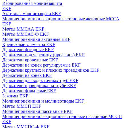
Изолированная молниезащита
EKF
Активная молниезащита EKF
Молниеприемники секционные стеновые активные МССА
EKF
Мачты ММСАА EKF
Мачты ММСАС-Ф EKF
Молниеприемники активные EKF
Крепежные элементы EKF
Держатели фасадные EKF
Держатели под черепицу (профлист) EKF
Держатели кровельные EKF
Держатели на конек регулируемые EKF
Держатели круглых и плоских проводников EKF
Держатели на конек EKF
Держатели для водосточных труб EKF
Держатели проводника на трубе EKF
Держатели фальцевые EKF
Зажимы EKF
Молниеприемники и молниеотводы EKF
Мачты ММСП EKF
Молниеприемники пассивные EKF
Молниеприемники секционные стеновые пассивные МССП
EKF
Мачты ММСПС-Ф EKF