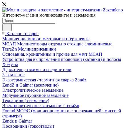
Интернет-магазин молниезащиты и заземления
Каталог товаров
Молниеприемники: мачтовые и стержневые
МСАП Молниеотводы отдельно стоящие алюминиевые
TerraZn Молниеприемники
Основания, кронштейны и прочее для мачт МСАП
Устройства для выпрямления проволоки (катанки) и полосы
Хомуты
Держатели, зажимы и соединители
Заземление
Экзотермическая / термитная сварка Zandz
ZandZ и Galmar (заземление)
Электролитическое заземление
Модульное глубинное заземление
Террацинк (заземление)
Электролитическое заземление TerraZn
Forend МОЭС (молниеприемники с опережающей эмиссией
стримера)
Zandz и Galmar
Проводники (токоотводы)