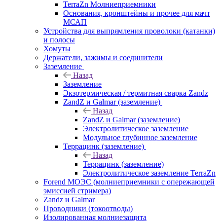
TerraZn Молниеприемники
Основания, кронштейны и прочее для мачт
МСАП
Устройства для выпрямления проволоки (катанки)
и полосы
Хомуты
Держатели, зажимы и соединители
Заземление
Назад
Заземление
Экзотермическая / термитная сварка Zandz
ZandZ и Galmar (заземление)
Назад
ZandZ и Galmar (заземление)
Электролитическое заземление
Модульное глубинное заземление
Террацинк (заземление)
Назад
Террацинк (заземление)
Электролитическое заземление TerraZn
Forend МОЭС (молниеприемники с опережающей
эмиссией стримера)
Zandz и Galmar
Проводники (токоотводы)
Изолированная молниезащита