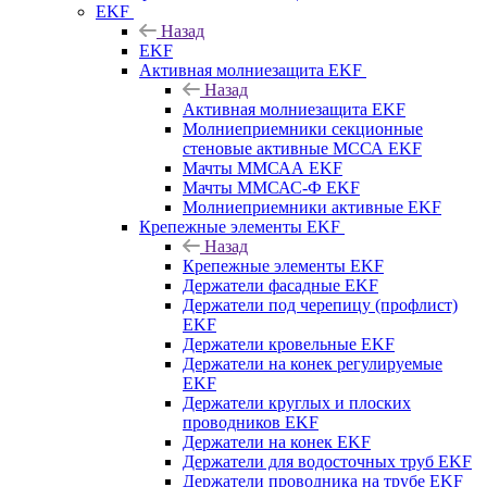
EKF
Назад
EKF
Активная молниезащита EKF
Назад
Активная молниезащита EKF
Молниеприемники секционные
стеновые активные МССА EKF
Мачты ММСАА EKF
Мачты ММСАС-Ф EKF
Молниеприемники активные EKF
Крепежные элементы EKF
Назад
Крепежные элементы EKF
Держатели фасадные EKF
Держатели под черепицу (профлист)
EKF
Держатели кровельные EKF
Держатели на конек регулируемые
EKF
Держатели круглых и плоских
проводников EKF
Держатели на конек EKF
Держатели для водосточных труб EKF
Держатели проводника на трубе EKF