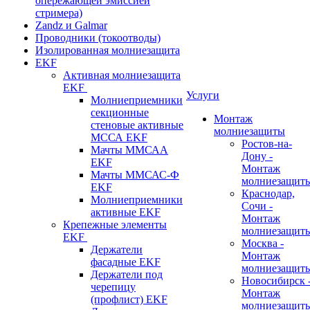
опережающей эмиссией
стримера)
Zandz и Galmar
Проводники (токоотводы)
Изолированная молниезащита
EKF
Активная молниезащита
EKF
Услуги
Молниеприемники
секционные
Монтаж
стеновые активные
молниезащиты
МССА EKF
Ростов-на-
Мачты ММСАА
Дону -
EKF
Монтаж
Мачты ММСАС-Ф
молниезащит
EKF
Краснодар,
Молниеприемники
Сочи -
активные EKF
Монтаж
Крепежные элементы
молниезащит
EKF
Москва -
Держатели
Монтаж
фасадные EKF
молниезащит
Держатели под
Новосибирск 
черепицу
Монтаж
(профлист) EKF
молниезащит