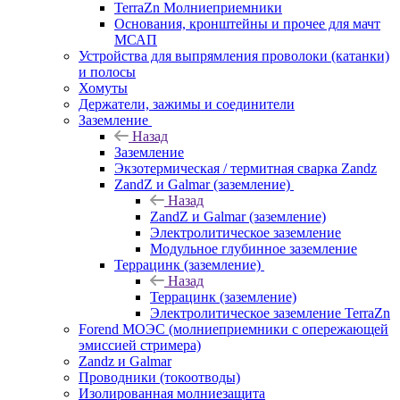
TerraZn Молниеприемники
Основания, кронштейны и прочее для мачт
МСАП
Устройства для выпрямления проволоки (катанки)
и полосы
Хомуты
Держатели, зажимы и соединители
Заземление
Назад
Заземление
Экзотермическая / термитная сварка Zandz
ZandZ и Galmar (заземление)
Назад
ZandZ и Galmar (заземление)
Электролитическое заземление
Модульное глубинное заземление
Террацинк (заземление)
Назад
Террацинк (заземление)
Электролитическое заземление TerraZn
Forend МОЭС (молниеприемники с опережающей
эмиссией стримера)
Zandz и Galmar
Проводники (токоотводы)
Изолированная молниезащита