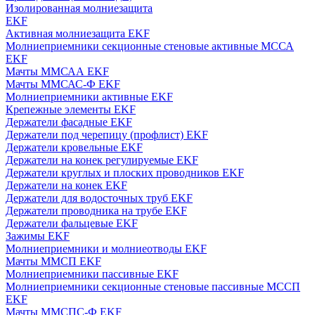
Изолированная молниезащита
EKF
Активная молниезащита EKF
Молниеприемники секционные стеновые активные МССА
EKF
Мачты ММСАА EKF
Мачты ММСАС-Ф EKF
Молниеприемники активные EKF
Крепежные элементы EKF
Держатели фасадные EKF
Держатели под черепицу (профлист) EKF
Держатели кровельные EKF
Держатели на конек регулируемые EKF
Держатели круглых и плоских проводников EKF
Держатели на конек EKF
Держатели для водосточных труб EKF
Держатели проводника на трубе EKF
Держатели фальцевые EKF
Зажимы EKF
Молниеприемники и молниеотводы EKF
Мачты ММСП EKF
Молниеприемники пассивные EKF
Молниеприемники секционные стеновые пассивные МССП
EKF
Мачты ММСПС-Ф EKF