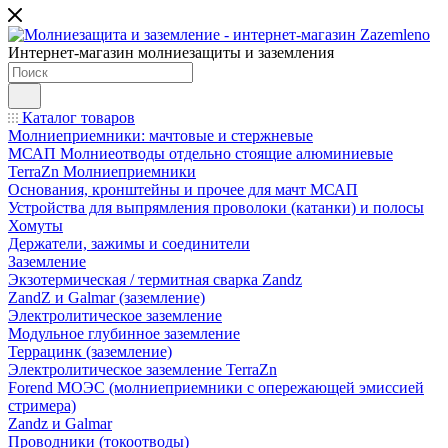
Интернет-магазин молниезащиты и заземления
Каталог товаров
Молниеприемники: мачтовые и стержневые
МСАП Молниеотводы отдельно стоящие алюминиевые
TerraZn Молниеприемники
Основания, кронштейны и прочее для мачт МСАП
Устройства для выпрямления проволоки (катанки) и полосы
Хомуты
Держатели, зажимы и соединители
Заземление
Экзотермическая / термитная сварка Zandz
ZandZ и Galmar (заземление)
Электролитическое заземление
Модульное глубинное заземление
Террацинк (заземление)
Электролитическое заземление TerraZn
Forend МОЭС (молниеприемники с опережающей эмиссией
стримера)
Zandz и Galmar
Проводники (токоотводы)