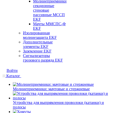
Молниеприемники
секционные
стеновые
пассивные МССП
EKF
Мачты ММСПС-Ф
EKF
Изолированная
молниезащита EKF
Дополнительные
элементы EKF
Заземление EKF
Сигнализаторы
грозового разряда EKF
Войти
Каталог
Молниеприемники: мачтовые и стержневые
Устройства для выпрямления проволоки (катанки) и
полосы