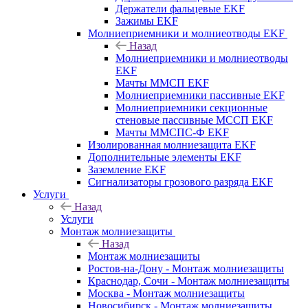
Держатели фальцевые EKF
Зажимы EKF
Молниеприемники и молниеотводы EKF
Назад
Молниеприемники и молниеотводы
EKF
Мачты ММСП EKF
Молниеприемники пассивные EKF
Молниеприемники секционные
стеновые пассивные МССП EKF
Мачты ММСПС-Ф EKF
Изолированная молниезащита EKF
Дополнительные элементы EKF
Заземление EKF
Сигнализаторы грозового разряда EKF
Услуги
Назад
Услуги
Монтаж молниезащиты
Назад
Монтаж молниезащиты
Ростов-на-Дону - Монтаж молниезащиты
Краснодар, Сочи - Монтаж молниезащиты
Москва - Монтаж молниезащиты
Новосибирск - Монтаж молниезащиты