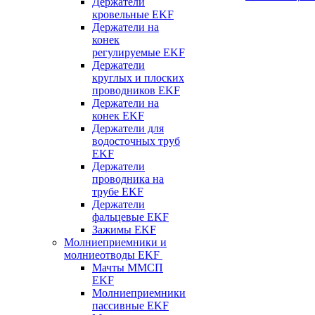
Держатели
кровельные EKF
Держатели на
конек
регулируемые EKF
Держатели
круглых и плоских
проводников EKF
Держатели на
конек EKF
Держатели для
водосточных труб
EKF
Держатели
проводника на
трубе EKF
Держатели
фальцевые EKF
Зажимы EKF
Молниеприемники и
молниеотводы EKF
Мачты ММСП
EKF
Молниеприемники
пассивные EKF