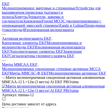
EKF
Молниеприемники: мачтовые и стержневые
Устройства для
выпрямления проволоки (катанки) и
полосы
Хомуты
Держатели, зажимы и
соединители
Заземление
Forend МОЭС (молниеприемники с
опережающей эмиссией стримера)
Zandz и Galmar
Проводники
(токоотводы)
Изолированная молниезащита
—
Активная молниезащита EKF
Крепежные элементы EKF
Молниеприемники и
молниеотводы EKF
Изолированная молниезащита
EKF
Дополнительные элементы EKF
Заземление
EKF
Сигнализаторы грозового разряда EKF
—
Мачты ММСАА EKF
Молниеприемники секционные стеновые активные МССА
EKF
Мачты ММСАС-Ф EKF
Молниеприемники активные EKF
—
Мачта молниеприемная секционная активная алюминиевая
ММСАА-12 L=12м (3 места) Al EKF PROxima
Артикул:
mmsaa-12
Цена доставки зависит от адреса