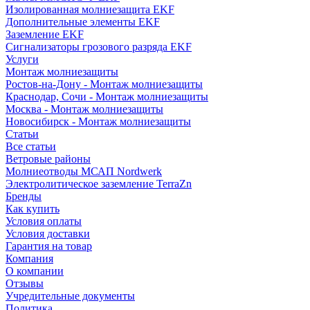
Изолированная молниезащита EKF
Дополнительные элементы EKF
Заземление EKF
Сигнализаторы грозового разряда EKF
Услуги
Монтаж молниезащиты
Ростов-на-Дону - Монтаж молниезащиты
Краснодар, Сочи - Монтаж молниезащиты
Москва - Монтаж молниезащиты
Новосибирск - Монтаж молниезащиты
Статьи
Все статьи
Ветровые районы
Молниеотводы МСАП Nordwerk
Электролитическое заземление TerraZn
Бренды
Как купить
Условия оплаты
Условия доставки
Гарантия на товар
Компания
О компании
Отзывы
Учредительные документы
Политика