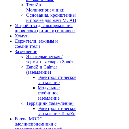
TerraZn
Молниеприемники
Основания, кронштейны
и прочее для мачт МСАП
Устройства для выпрямления
проволоки (катанки) и полосы
Хомуты
Держатели, зажимы и
соединители
Заземление
Экзотермическая /
термитная сварка Zandz
ZandZ и Galmar
(заземление)
Электролитическое
заземление
Модульное
глубинное
заземление
Террацинк (заземление)
Электролитическое
заземление TerraZn
Forend МОЭС
(молниеприемники с