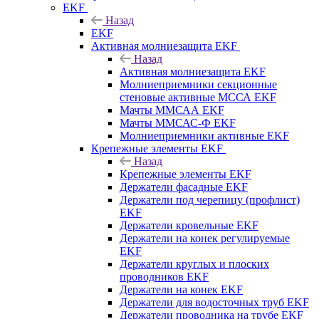
EKF
Назад
EKF
Активная молниезащита EKF
Назад
Активная молниезащита EKF
Молниеприемники секционные
стеновые активные МССА EKF
Мачты ММСАА EKF
Мачты ММСАС-Ф EKF
Молниеприемники активные EKF
Крепежные элементы EKF
Назад
Крепежные элементы EKF
Держатели фасадные EKF
Держатели под черепицу (профлист)
EKF
Держатели кровельные EKF
Держатели на конек регулируемые
EKF
Держатели круглых и плоских
проводников EKF
Держатели на конек EKF
Держатели для водосточных труб EKF
Держатели проводника на трубе EKF