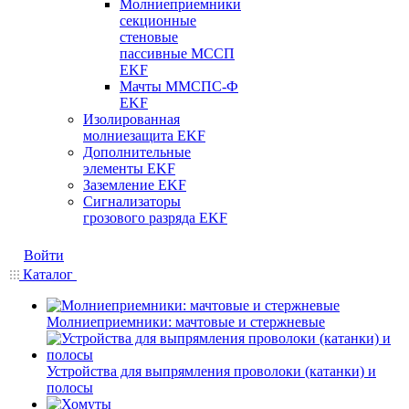
Молниеприемники
секционные
стеновые
пассивные МССП
EKF
Мачты ММСПС-Ф
EKF
Изолированная
молниезащита EKF
Дополнительные
элементы EKF
Заземление EKF
Сигнализаторы
грозового разряда EKF
Войти
Каталог
Молниеприемники: мачтовые и стержневые
Устройства для выпрямления проволоки (катанки) и
полосы