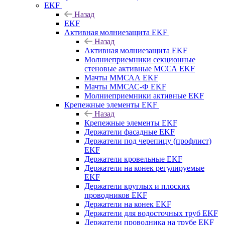
EKF
Назад
EKF
Активная молниезащита EKF
Назад
Активная молниезащита EKF
Молниеприемники секционные
стеновые активные МССА EKF
Мачты ММСАА EKF
Мачты ММСАС-Ф EKF
Молниеприемники активные EKF
Крепежные элементы EKF
Назад
Крепежные элементы EKF
Держатели фасадные EKF
Держатели под черепицу (профлист)
EKF
Держатели кровельные EKF
Держатели на конек регулируемые
EKF
Держатели круглых и плоских
проводников EKF
Держатели на конек EKF
Держатели для водосточных труб EKF
Держатели проводника на трубе EKF