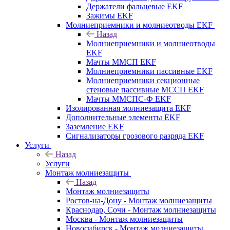
Держатели фальцевые EKF
Зажимы EKF
Молниеприемники и молниеотводы EKF
Назад
Молниеприемники и молниеотводы
EKF
Мачты ММСП EKF
Молниеприемники пассивные EKF
Молниеприемники секционные
стеновые пассивные МССП EKF
Мачты ММСПС-Ф EKF
Изолированная молниезащита EKF
Дополнительные элементы EKF
Заземление EKF
Сигнализаторы грозового разряда EKF
Услуги
Назад
Услуги
Монтаж молниезащиты
Назад
Монтаж молниезащиты
Ростов-на-Дону - Монтаж молниезащиты
Краснодар, Сочи - Монтаж молниезащиты
Москва - Монтаж молниезащиты
Новосибирск - Монтаж молниезащиты