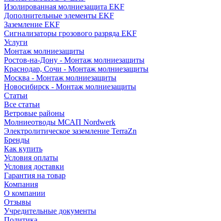
Изолированная молниезащита EKF
Дополнительные элементы EKF
Заземление EKF
Сигнализаторы грозового разряда EKF
Услуги
Монтаж молниезащиты
Ростов-на-Дону - Монтаж молниезащиты
Краснодар, Сочи - Монтаж молниезащиты
Москва - Монтаж молниезащиты
Новосибирск - Монтаж молниезащиты
Статьи
Все статьи
Ветровые районы
Молниеотводы МСАП Nordwerk
Электролитическое заземление TerraZn
Бренды
Как купить
Условия оплаты
Условия доставки
Гарантия на товар
Компания
О компании
Отзывы
Учредительные документы
Политика