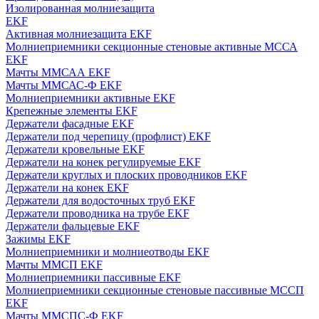
Изолированная молниезащита
EKF
Активная молниезащита EKF
Молниеприемники секционные стеновые активные МССА
EKF
Мачты ММСАА EKF
Мачты ММСАС-Ф EKF
Молниеприемники активные EKF
Крепежные элементы EKF
Держатели фасадные EKF
Держатели под черепицу (профлист) EKF
Держатели кровельные EKF
Держатели на конек регулируемые EKF
Держатели круглых и плоских проводников EKF
Держатели на конек EKF
Держатели для водосточных труб EKF
Держатели проводника на трубе EKF
Держатели фальцевые EKF
Зажимы EKF
Молниеприемники и молниеотводы EKF
Мачты ММСП EKF
Молниеприемники пассивные EKF
Молниеприемники секционные стеновые пассивные МССП
EKF
Мачты ММСПС-Ф EKF