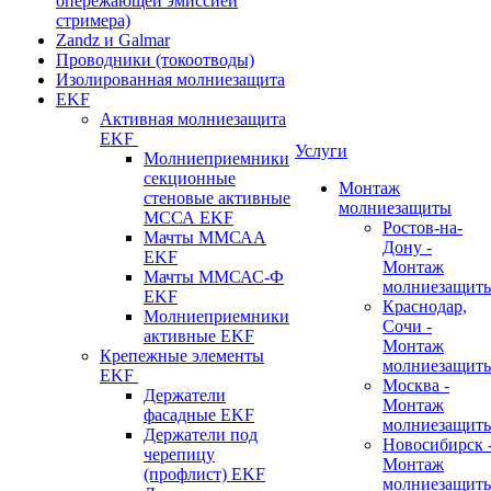
опережающей эмиссией
стримера)
Zandz и Galmar
Проводники (токоотводы)
Изолированная молниезащита
EKF
Активная молниезащита
EKF
Услуги
Молниеприемники
секционные
Монтаж
стеновые активные
молниезащиты
МССА EKF
Ростов-на-
Мачты ММСАА
Дону -
EKF
Монтаж
Мачты ММСАС-Ф
молниезащит
EKF
Краснодар,
Молниеприемники
Сочи -
активные EKF
Монтаж
Крепежные элементы
молниезащит
EKF
Москва -
Держатели
Монтаж
фасадные EKF
молниезащит
Держатели под
Новосибирск 
черепицу
Монтаж
(профлист) EKF
молниезащит