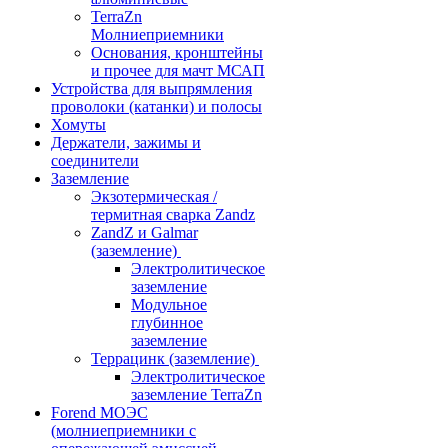
TerraZn
Молниеприемники
Основания, кронштейны
и прочее для мачт МСАП
Устройства для выпрямления
проволоки (катанки) и полосы
Хомуты
Держатели, зажимы и
соединители
Заземление
Экзотермическая /
термитная сварка Zandz
ZandZ и Galmar
(заземление)
Электролитическое
заземление
Модульное
глубинное
заземление
Террацинк (заземление)
Электролитическое
заземление TerraZn
Forend МОЭС
(молниеприемники с