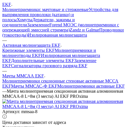
EKF
Молниеприемники: мачтовые и стержневые
Устройства для
выпрямления проволоки (катанки) и
полосы
Хомуты
Держатели, зажимы и
соединители
Заземление
Forend МОЭС (молниеприемники с
опережающей эмиссией стримера)
Zandz и Galmar
Проводники
(токоотводы)
Изолированная молниезащита
—
Активная молниезащита EKF
Крепежные элементы EKF
Молниеприемники и
молниеотводы EKF
Изолированная молниезащита
EKF
Дополнительные элементы EKF
Заземление
EKF
Сигнализаторы грозового разряда EKF
—
Мачты ММСАА EKF
Молниеприемники секционные стеновые активные МССА
EKF
Мачты ММСАС-Ф EKF
Молниеприемники активные EKF
—
Мачта молниеприемная секционная активная алюминиевая
ММСАА-8 L=8м (3 места) Al EKF PROxima
Артикул:
mmsaa-8
Цена доставки зависит от адреса