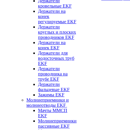
Держатели
кровельные EKF
Держатели на
конек
регулируемые EKF
Держатели
круглых и плоских
проводников EKF
Держатели на
конек EKF
Держатели для
водосточных труб
EKF
Держатели
проводника на
трубе EKF
Держатели
фальцевые EKF
Зажимы EKF
Молниеприемники и
молниеотводы EKF
Мачты ММСП
EKF
Молниеприемники
пассивные EKF