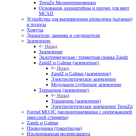
TerraZn Молниеприемники
Основания, кронштейны и прочее для мачт
МСАП
Устройства для выпрямления проволоки (катанки)
и полосы
Хомуты
Держатели, зажимы и соединители
Заземление
Назад
Заземление
Экзотермическая / термитная сварка Zandz
ZandZ и Galmar (заземление)
Назад
ZandZ и Galmar (заземление)
Электролитическое заземление
Модульное глубинное заземление
Террацинк (заземление)
Назад
Террацинк (заземление)
Электролитическое заземление TerraZn
Forend МОЭС (молниеприемники с опережающей
эмиссией стримера)
Zandz и Galmar
Проводники (токоотводы)
Изолированная молниезащита