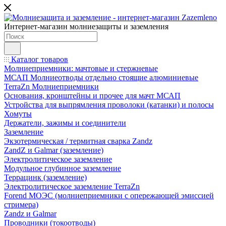
Интернет-магазин молниезащиты и заземления
Каталог товаров
Молниеприемники: мачтовые и стержневые
МСАП Молниеотводы отдельно стоящие алюминиевые
TerraZn Молниеприемники
Основания, кронштейны и прочее для мачт МСАП
Устройства для выпрямления проволоки (катанки) и полосы
Хомуты
Держатели, зажимы и соединители
Заземление
Экзотермическая / термитная сварка Zandz
ZandZ и Galmar (заземление)
Электролитическое заземление
Модульное глубинное заземление
Террацинк (заземление)
Электролитическое заземление TerraZn
Forend МОЭС (молниеприемники с опережающей эмиссией
стримера)
Zandz и Galmar
Проводники (токоотводы)