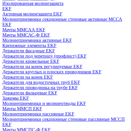
Изолированная молниезащита
EKF
Активная молниезащита EKF
Молниеприемники секционные стеновые активные МССА
EKF
Мачты ММСАА EKF
Мачты ММСАС-Ф EKF
Молниеприемники активные EKF
Крепежные элементы EKF
Держатели фасадные EKF
Держатели под черепицу (профлист) EKF
Держатели кровельные EKF
Держатели на конек регулируемые EKF
Держатели круглых и плоских проводников EKF
Держатели на конек EKF
Держатели для водосточных труб EKF
Держатели проводника на трубе EKF
Держатели фальцевые EKF
Зажимы EKF
Молниеприемники и молниеотводы EKF
Мачты ММСП EKF
Молниеприемники пассивные EKF
Молниеприемники секционные стеновые пассивные МССП
EKF
Мачты ММСПС-Ф EKF