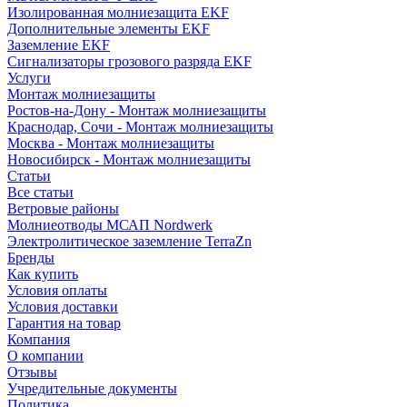
Изолированная молниезащита EKF
Дополнительные элементы EKF
Заземление EKF
Сигнализаторы грозового разряда EKF
Услуги
Монтаж молниезащиты
Ростов-на-Дону - Монтаж молниезащиты
Краснодар, Сочи - Монтаж молниезащиты
Москва - Монтаж молниезащиты
Новосибирск - Монтаж молниезащиты
Статьи
Все статьи
Ветровые районы
Молниеотводы МСАП Nordwerk
Электролитическое заземление TerraZn
Бренды
Как купить
Условия оплаты
Условия доставки
Гарантия на товар
Компания
О компании
Отзывы
Учредительные документы
Политика