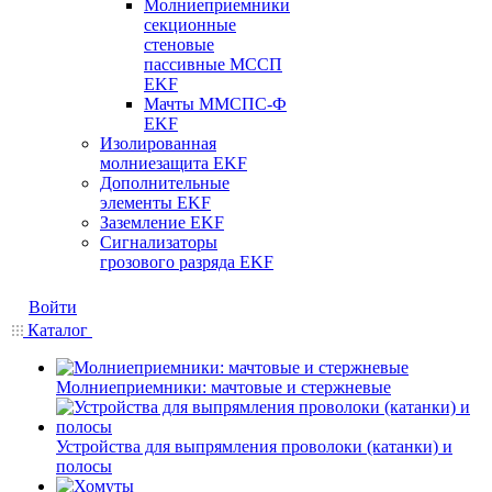
Молниеприемники
секционные
стеновые
пассивные МССП
EKF
Мачты ММСПС-Ф
EKF
Изолированная
молниезащита EKF
Дополнительные
элементы EKF
Заземление EKF
Сигнализаторы
грозового разряда EKF
Войти
Каталог
Молниеприемники: мачтовые и стержневые
Устройства для выпрямления проволоки (катанки) и
полосы