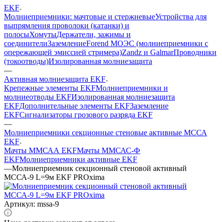
EKF
Молниеприемники: мачтовые и стержневые
Устройства для
выпрямления проволоки (катанки) и
полосы
Хомуты
Держатели, зажимы и
соединители
Заземление
Forend МОЭС (молниеприемники с
опережающей эмиссией стримера)
Zandz и Galmar
Проводники
(токоотводы)
Изолированная молниезащита
—
Активная молниезащита EKF
Крепежные элементы EKF
Молниеприемники и
молниеотводы EKF
Изолированная молниезащита
EKF
Дополнительные элементы EKF
Заземление
EKF
Сигнализаторы грозового разряда EKF
—
Молниеприемники секционные стеновые активные МССА
EKF
Мачты ММСАА EKF
Мачты ММСАС-Ф
EKF
Молниеприемники активные EKF
—
Молниеприемник секционный стеновой активный
МССА-9 L=9м EKF PROxima
Артикул:
mssa-9