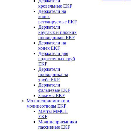
Держатели
кровельные EKF
Держатели на
конек
регулируемые EKF
Держатели
круглых и плоских
проводников EKF
Держатели на
конек EKF
Держатели для
водосточных труб
EKF
Держатели
проводника на
трубе EKF
Держатели
фальцевые EKF
Зажимы EKF
Молниеприемники и
молниеотводы EKF
Мачты ММСП
EKF
Молниеприемники
пассивные EKF