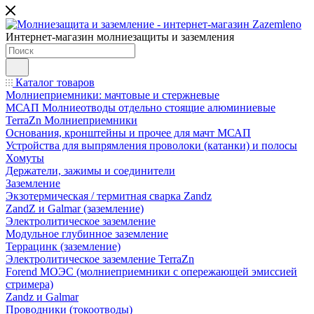
Интернет-магазин молниезащиты и заземления
Каталог товаров
Молниеприемники: мачтовые и стержневые
МСАП Молниеотводы отдельно стоящие алюминиевые
TerraZn Молниеприемники
Основания, кронштейны и прочее для мачт МСАП
Устройства для выпрямления проволоки (катанки) и полосы
Хомуты
Держатели, зажимы и соединители
Заземление
Экзотермическая / термитная сварка Zandz
ZandZ и Galmar (заземление)
Электролитическое заземление
Модульное глубинное заземление
Террацинк (заземление)
Электролитическое заземление TerraZn
Forend МОЭС (молниеприемники с опережающей эмиссией
стримера)
Zandz и Galmar
Проводники (токоотводы)