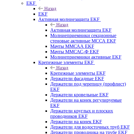
EKF
Назад
EKF
Активная молниезащита EKF
Назад
Активная молниезащита EKF
Молниеприемники секционные
стеновые активные МССА EKF
Мачты ММСАА EKF
Мачты ММСАС-Ф EKF
Молниеприемники активные EKF
Крепежные элементы EKF
Назад
Крепежные элементы EKF
Держатели фасадные EKF
Держатели под черепицу (профлист)
EKF
Держатели кровельные EKF
Держатели на конек регулируемые
EKF
Держатели круглых и плоских
проводников EKF
Держатели на конек EKF
Держатели для водосточных труб EKF
Держатели проводника на трубе EKF