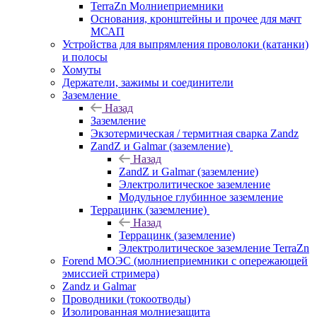
TerraZn Молниеприемники
Основания, кронштейны и прочее для мачт
МСАП
Устройства для выпрямления проволоки (катанки)
и полосы
Хомуты
Держатели, зажимы и соединители
Заземление
Назад
Заземление
Экзотермическая / термитная сварка Zandz
ZandZ и Galmar (заземление)
Назад
ZandZ и Galmar (заземление)
Электролитическое заземление
Модульное глубинное заземление
Террацинк (заземление)
Назад
Террацинк (заземление)
Электролитическое заземление TerraZn
Forend МОЭС (молниеприемники с опережающей
эмиссией стримера)
Zandz и Galmar
Проводники (токоотводы)
Изолированная молниезащита