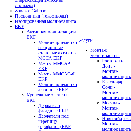
опережающей эмиссией
стримера)
Zandz и Galmar
Проводники (токоотводы)
Изолированная молниезащита
EKF
Активная молниезащита
EKF
Услуги
Молниеприемники
секционные
Монтаж
стеновые активные
молниезащиты
МССА EKF
Ростов-на-
Мачты ММСАА
Дону -
EKF
Монтаж
Мачты ММСАС-Ф
молниезащит
EKF
Краснодар,
Молниеприемники
Сочи -
активные EKF
Монтаж
Крепежные элементы
молниезащит
EKF
Москва -
Держатели
Монтаж
фасадные EKF
молниезащит
Держатели под
Новосибирск 
черепицу
Монтаж
(профлист) EKF
молниезащит