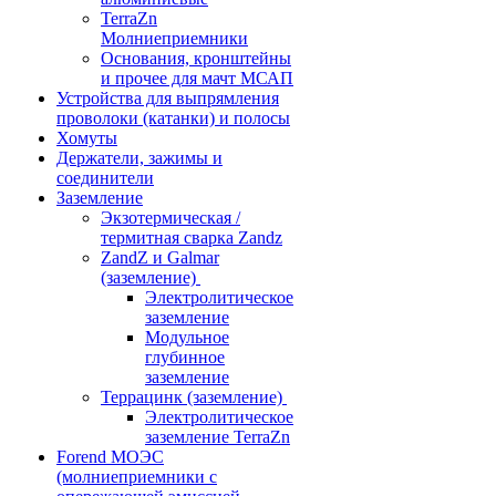
TerraZn
Молниеприемники
Основания, кронштейны
и прочее для мачт МСАП
Устройства для выпрямления
проволоки (катанки) и полосы
Хомуты
Держатели, зажимы и
соединители
Заземление
Экзотермическая /
термитная сварка Zandz
ZandZ и Galmar
(заземление)
Электролитическое
заземление
Модульное
глубинное
заземление
Террацинк (заземление)
Электролитическое
заземление TerraZn
Forend МОЭС
(молниеприемники с