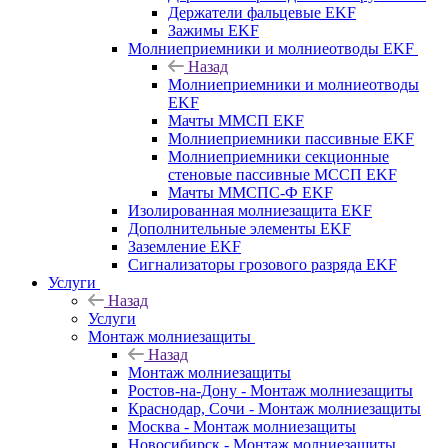
Держатели фальцевые EKF
Зажимы EKF
Молниеприемники и молниеотводы EKF
Назад
Молниеприемники и молниеотводы
EKF
Мачты ММСП EKF
Молниеприемники пассивные EKF
Молниеприемники секционные
стеновые пассивные МССП EKF
Мачты ММСПС-Ф EKF
Изолированная молниезащита EKF
Дополнительные элементы EKF
Заземление EKF
Сигнализаторы грозового разряда EKF
Услуги
Назад
Услуги
Монтаж молниезащиты
Назад
Монтаж молниезащиты
Ростов-на-Дону - Монтаж молниезащиты
Краснодар, Сочи - Монтаж молниезащиты
Москва - Монтаж молниезащиты
Новосибирск - Монтаж молниезащиты