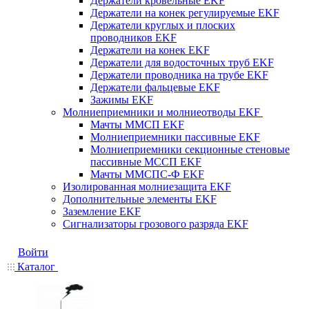
Держатели кровельные EKF
Держатели на конек регулируемые EKF
Держатели круглых и плоских
проводников EKF
Держатели на конек EKF
Держатели для водосточных труб EKF
Держатели проводника на трубе EKF
Держатели фальцевые EKF
Зажимы EKF
Молниеприемники и молниеотводы EKF
Мачты ММСП EKF
Молниеприемники пассивные EKF
Молниеприемники секционные стеновые
пассивные МССП EKF
Мачты ММСПС-Ф EKF
Изолированная молниезащита EKF
Дополнительные элементы EKF
Заземление EKF
Сигнализаторы грозового разряда EKF
Войти
Каталог