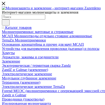
Интернет-магазин молниезащиты и заземления
Каталог товаров
Молниеприемники: мачтовые и стержневые
МСАП Молниеотводы отдельно стоящие алюминиевые
TerraZn Молниеприемники
Основания, кронштейны и прочее для мачт МСАП
Устройства для выпрямления проволоки (катанки) и полосы
Хомуты
Держатели, зажимы и соединители
Заземление
Экзотермическая / термитная сварка Zandz
ZandZ и Galmar (заземление)
Электролитическое заземление
Модульное глубинное заземление
Террацинк (заземление)
Электролитическое заземление TerraZn
Forend МОЭС (молниеприемники с опережающей эмиссией стр
Zandz и Galmar
Проводники (токоотводы)
Изолированная молниезащита