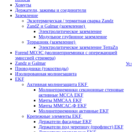
Хомуты
Держатели, зажимы и соединители
Заземление
Экзотермическая / термитная сварка Zandz
ZandZ и Galmar (заземление)
Электролитическое заземление
Модульное глубинное заземление
Террацинк (заземление)
Электролитическое заземление TerraZn
Forend МОЭС (молниеприемники с опережающей
эмиссией стримера)
Zandz и Galmar
Ус
Проводники (токоотводы)
Изолированная молниезащита
EKF
Активная молниезащита EKF
Молниеприемники секционные стеновые
активные МССА EKF
Мачты ММСАА EKF
Мачты ММСАС-Ф EKF
Молниеприемники активные EKF
Крепежные элементы EKF
Держатели фасадные EKF
Держатели под черепицу (профлист) EKF