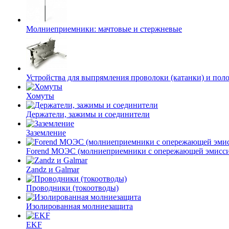
Молниеприемники: мачтовые и стержневые
Устройства для выпрямления проволоки (катанки) и пол
Хомуты
Держатели, зажимы и соединители
Заземление
Forend МОЭС (молниеприемники с опережающей эмисси
Zandz и Galmar
Проводники (токоотводы)
Изолированная молниезащита
EKF