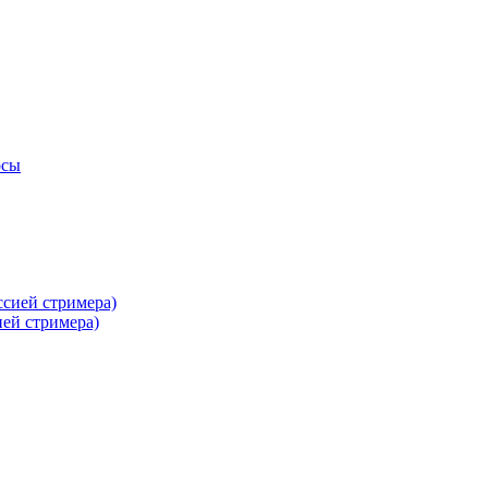
осы
ей стримера)