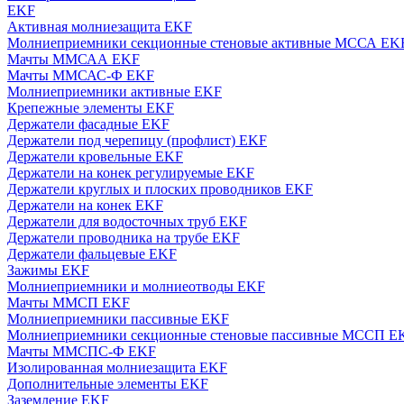
EKF
Активная молниезащита EKF
Молниеприемники секционные стеновые активные МССА EK
Мачты ММСАА EKF
Мачты ММСАС-Ф EKF
Молниеприемники активные EKF
Крепежные элементы EKF
Держатели фасадные EKF
Держатели под черепицу (профлист) EKF
Держатели кровельные EKF
Держатели на конек регулируемые EKF
Держатели круглых и плоских проводников EKF
Держатели на конек EKF
Держатели для водосточных труб EKF
Держатели проводника на трубе EKF
Держатели фальцевые EKF
Зажимы EKF
Молниеприемники и молниеотводы EKF
Мачты ММСП EKF
Молниеприемники пассивные EKF
Молниеприемники секционные стеновые пассивные МССП E
Мачты ММСПС-Ф EKF
Изолированная молниезащита EKF
Дополнительные элементы EKF
Заземление EKF