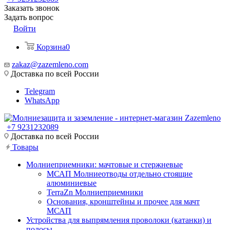
Заказать звонок
Задать вопрос
Войти
Корзина
0
zakaz@zazemleno.com
Доставка по всей России
Telegram
WhatsApp
+7 9231232089
Доставка по всей России
Товары
Молниеприемники: мачтовые и стержневые
МСАП Молниеотводы отдельно стоящие
алюминиевые
TerraZn Молниеприемники
Основания, кронштейны и прочее для мачт
МСАП
Устройства для выпрямления проволоки (катанки) и
полосы