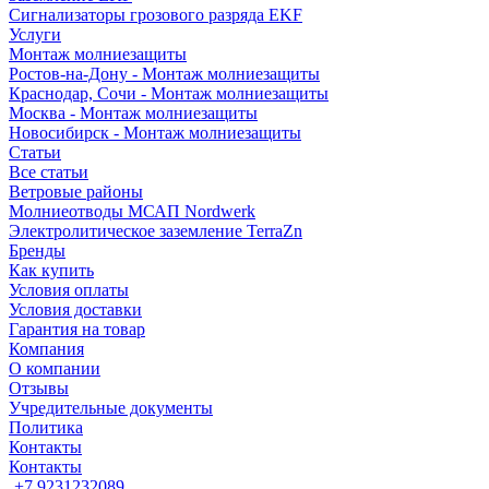
Сигнализаторы грозового разряда EKF
Услуги
Монтаж молниезащиты
Ростов-на-Дону - Монтаж молниезащиты
Краснодар, Сочи - Монтаж молниезащиты
Москва - Монтаж молниезащиты
Новосибирск - Монтаж молниезащиты
Статьи
Все статьи
Ветровые районы
Молниеотводы МСАП Nordwerk
Электролитическое заземление TerraZn
Бренды
Как купить
Условия оплаты
Условия доставки
Гарантия на товар
Компания
О компании
Отзывы
Учредительные документы
Политика
Контакты
Контакты
+7 9231232089