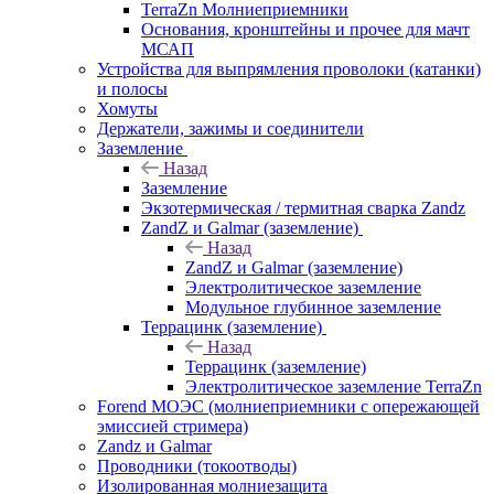
TerraZn Молниеприемники
Основания, кронштейны и прочее для мачт
МСАП
Устройства для выпрямления проволоки (катанки)
и полосы
Хомуты
Держатели, зажимы и соединители
Заземление
Назад
Заземление
Экзотермическая / термитная сварка Zandz
ZandZ и Galmar (заземление)
Назад
ZandZ и Galmar (заземление)
Электролитическое заземление
Модульное глубинное заземление
Террацинк (заземление)
Назад
Террацинк (заземление)
Электролитическое заземление TerraZn
Forend МОЭС (молниеприемники с опережающей
эмиссией стримера)
Zandz и Galmar
Проводники (токоотводы)
Изолированная молниезащита