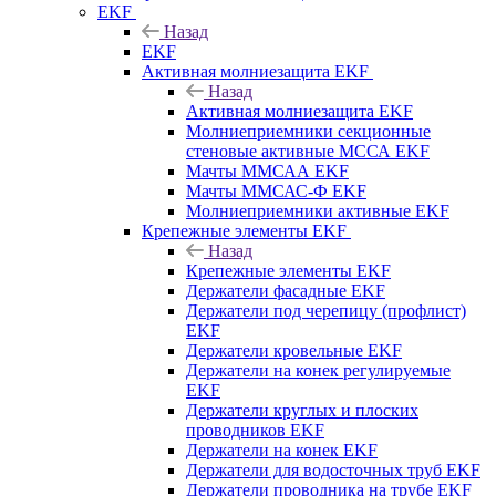
EKF
Назад
EKF
Активная молниезащита EKF
Назад
Активная молниезащита EKF
Молниеприемники секционные
стеновые активные МССА EKF
Мачты ММСАА EKF
Мачты ММСАС-Ф EKF
Молниеприемники активные EKF
Крепежные элементы EKF
Назад
Крепежные элементы EKF
Держатели фасадные EKF
Держатели под черепицу (профлист)
EKF
Держатели кровельные EKF
Держатели на конек регулируемые
EKF
Держатели круглых и плоских
проводников EKF
Держатели на конек EKF
Держатели для водосточных труб EKF
Держатели проводника на трубе EKF