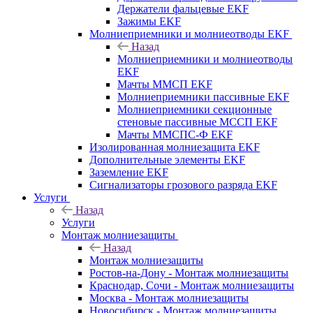
Держатели фальцевые EKF
Зажимы EKF
Молниеприемники и молниеотводы EKF
Назад
Молниеприемники и молниеотводы
EKF
Мачты ММСП EKF
Молниеприемники пассивные EKF
Молниеприемники секционные
стеновые пассивные МССП EKF
Мачты ММСПС-Ф EKF
Изолированная молниезащита EKF
Дополнительные элементы EKF
Заземление EKF
Сигнализаторы грозового разряда EKF
Услуги
Назад
Услуги
Монтаж молниезащиты
Назад
Монтаж молниезащиты
Ростов-на-Дону - Монтаж молниезащиты
Краснодар, Сочи - Монтаж молниезащиты
Москва - Монтаж молниезащиты
Новосибирск - Монтаж молниезащиты