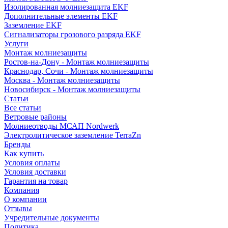
Изолированная молниезащита EKF
Дополнительные элементы EKF
Заземление EKF
Сигнализаторы грозового разряда EKF
Услуги
Монтаж молниезащиты
Ростов-на-Дону - Монтаж молниезащиты
Краснодар, Сочи - Монтаж молниезащиты
Москва - Монтаж молниезащиты
Новосибирск - Монтаж молниезащиты
Статьи
Все статьи
Ветровые районы
Молниеотводы МСАП Nordwerk
Электролитическое заземление TerraZn
Бренды
Как купить
Условия оплаты
Условия доставки
Гарантия на товар
Компания
О компании
Отзывы
Учредительные документы
Политика