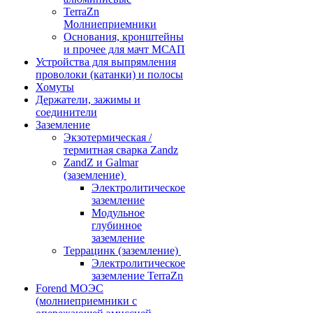
TerraZn
Молниеприемники
Основания, кронштейны
и прочее для мачт МСАП
Устройства для выпрямления
проволоки (катанки) и полосы
Хомуты
Держатели, зажимы и
соединители
Заземление
Экзотермическая /
термитная сварка Zandz
ZandZ и Galmar
(заземление)
Электролитическое
заземление
Модульное
глубинное
заземление
Террацинк (заземление)
Электролитическое
заземление TerraZn
Forend МОЭС
(молниеприемники с