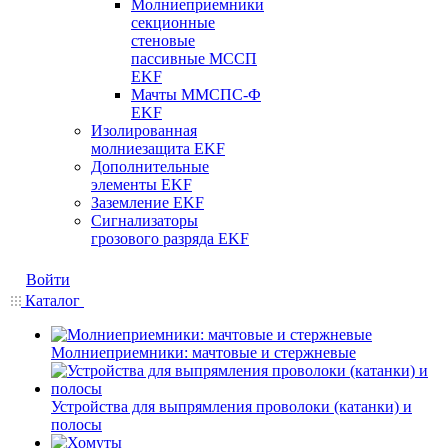
Молниеприемники
секционные
стеновые
пассивные МССП
EKF
Мачты ММСПС-Ф
EKF
Изолированная
молниезащита EKF
Дополнительные
элементы EKF
Заземление EKF
Сигнализаторы
грозового разряда EKF
Войти
Каталог
Молниеприемники: мачтовые и стержневые
Устройства для выпрямления проволоки (катанки) и
полосы