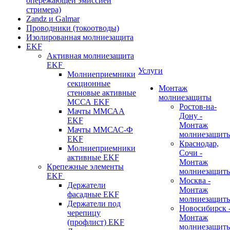
опережающей эмиссией
стримера)
Zandz и Galmar
Проводники (токоотводы)
Изолированная молниезащита
EKF
Активная молниезащита
EKF
Услуги
Молниеприемники
секционные
Монтаж
стеновые активные
молниезащиты
МССА EKF
Ростов-на-
Мачты ММСАА
Дону -
EKF
Монтаж
Мачты ММСАС-Ф
молниезащит
EKF
Краснодар,
Молниеприемники
Сочи -
активные EKF
Монтаж
Крепежные элементы
молниезащит
EKF
Москва -
Держатели
Монтаж
фасадные EKF
молниезащит
Держатели под
Новосибирск 
черепицу
Монтаж
(профлист) EKF
молниезащит