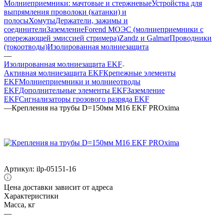
Молниеприемники: мачтовые и стержневые
Устройства для
выпрямления проволоки (катанки) и
полосы
Хомуты
Держатели, зажимы и
соединители
Заземление
Forend МОЭС (молниеприемники с
опережающей эмиссией стримера)
Zandz и Galmar
Проводники
(токоотводы)
Изолированная молниезащита
—
Изолированная молниезащита EKF
Активная молниезащита EKF
Крепежные элементы
EKF
Молниеприемники и молниеотводы
EKF
Дополнительные элементы EKF
Заземление
EKF
Сигнализаторы грозового разряда EKF
—
Крепления на трубы D=150мм М16 EKF PROxima
Артикул:
ilp-05151-16
Цена доставки зависит от адреса
Характеристики
Масса, кг
—