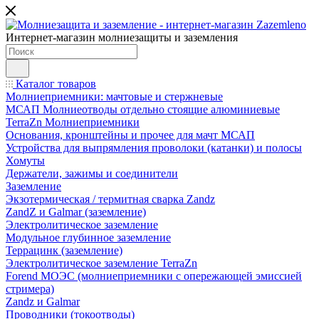
Интернет-магазин молниезащиты и заземления
Каталог товаров
Молниеприемники: мачтовые и стержневые
МСАП Молниеотводы отдельно стоящие алюминиевые
TerraZn Молниеприемники
Основания, кронштейны и прочее для мачт МСАП
Устройства для выпрямления проволоки (катанки) и полосы
Хомуты
Держатели, зажимы и соединители
Заземление
Экзотермическая / термитная сварка Zandz
ZandZ и Galmar (заземление)
Электролитическое заземление
Модульное глубинное заземление
Террацинк (заземление)
Электролитическое заземление TerraZn
Forend МОЭС (молниеприемники с опережающей эмиссией
стримера)
Zandz и Galmar
Проводники (токоотводы)