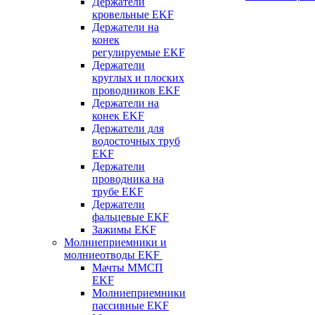
Держатели
кровельные EKF
Держатели на
конек
регулируемые EKF
Держатели
круглых и плоских
проводников EKF
Держатели на
конек EKF
Держатели для
водосточных труб
EKF
Держатели
проводника на
трубе EKF
Держатели
фальцевые EKF
Зажимы EKF
Молниеприемники и
молниеотводы EKF
Мачты ММСП
EKF
Молниеприемники
пассивные EKF