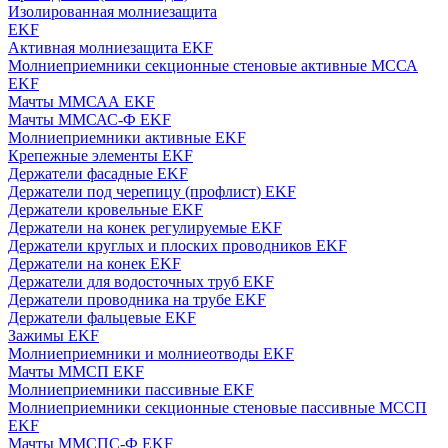
Изолированная молниезащита
EKF
Активная молниезащита EKF
Молниеприемники секционные стеновые активные МССА
EKF
Мачты ММСАА EKF
Мачты ММСАС-Ф EKF
Молниеприемники активные EKF
Крепежные элементы EKF
Держатели фасадные EKF
Держатели под черепицу (профлист) EKF
Держатели кровельные EKF
Держатели на конек регулируемые EKF
Держатели круглых и плоских проводников EKF
Держатели на конек EKF
Держатели для водосточных труб EKF
Держатели проводника на трубе EKF
Держатели фальцевые EKF
Зажимы EKF
Молниеприемники и молниеотводы EKF
Мачты ММСП EKF
Молниеприемники пассивные EKF
Молниеприемники секционные стеновые пассивные МССП
EKF
Мачты ММСПС-Ф EKF